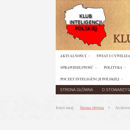
AKTUALNOŚCI
ŚWIAT I CYWILIZ
SPRAWIEDLIWOŚĆ
POLITYKA
POCZET INTELIGENCJI POLSKIEJ
STRONA GŁÓWNA
O STOWARZYS
Jesteś tutaj:
Strona główna
Archiwum