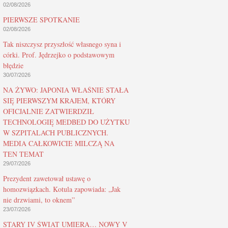
02/08/2026
PIERWSZE SPOTKANIE
02/08/2026
Tak niszczysz przyszłość własnego syna i
córki. Prof. Jędrzejko o podstawowym
błędzie
30/07/2026
NA ŻYWO: JAPONIA WŁAŚNIE STAŁA
SIĘ PIERWSZYM KRAJEM, KTÓRY
OFICJALNIE ZATWIERDZIŁ
TECHNOLOGIĘ MEDBED DO UŻYTKU
W SZPITALACH PUBLICZNYCH.
MEDIA CAŁKOWICIE MILCZĄ NA
TEN TEMAT
29/07/2026
Prezydent zawetował ustawę o
homozwiązkach. Kotula zapowiada: „Jak
nie drzwiami, to oknem”
23/07/2026
STARY IV ŚWIAT UMIERA… NOWY V