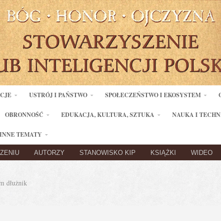
ACJE
USTRÓJ I PAŃSTWO
SPOŁECZEŃSTWO I EKOSYSTEM
OBRONNOŚĆ
EDUKACJA, KULTURA, SZTUKA
NAUKA I TECHN
INNE TEMATY
ZENIU
AUTORZY
STANOWISKO KIP
KSIĄŻKI
WIDEO
 dłużnik