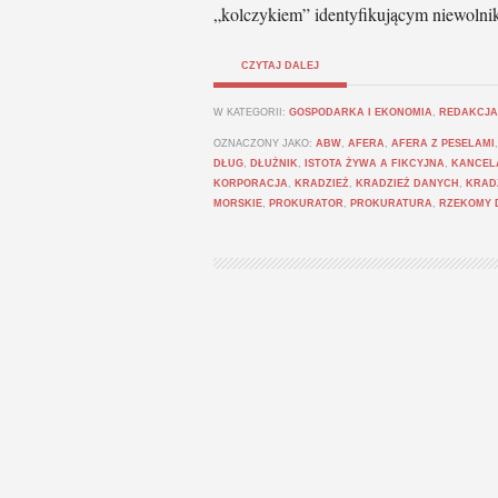
„kolczykiem” identyfikującym niewolni
CZYTAJ DALEJ
W KATEGORII:
GOSPODARKA I EKONOMIA
,
REDAKCJA
OZNACZONY JAKO:
ABW
,
AFERA
,
AFERA Z PESELAMI
DŁUG
,
DŁUŻNIK
,
ISTOTA ŻYWA A FIKCYJNA
,
KANCEL
KORPORACJA
,
KRADZIEŻ
,
KRADZIEŻ DANYCH
,
KRAD
MORSKIE
,
PROKURATOR
,
PROKURATURA
,
RZEKOMY 