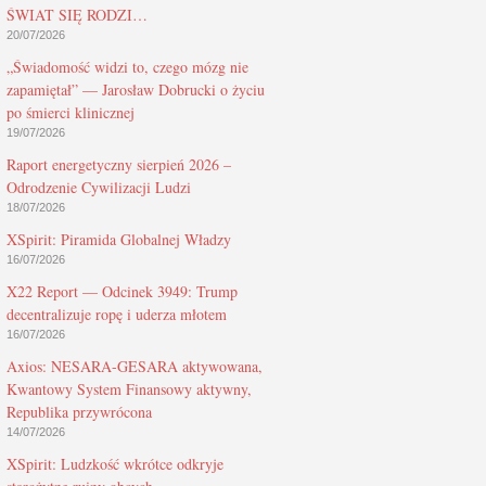
ŚWIAT SIĘ RODZI…
20/07/2026
„Świadomość widzi to, czego mózg nie
zapamiętał” — Jarosław Dobrucki o życiu
po śmierci klinicznej
19/07/2026
Raport energetyczny sierpień 2026 –
Odrodzenie Cywilizacji Ludzi
18/07/2026
XSpirit: Piramida Globalnej Władzy
16/07/2026
X22 Report — Odcinek 3949: Trump
decentralizuje ropę i uderza młotem
16/07/2026
Axios: NESARA-GESARA aktywowana,
Kwantowy System Finansowy aktywny,
Republika przywrócona
14/07/2026
XSpirit: Ludzkość wkrótce odkryje