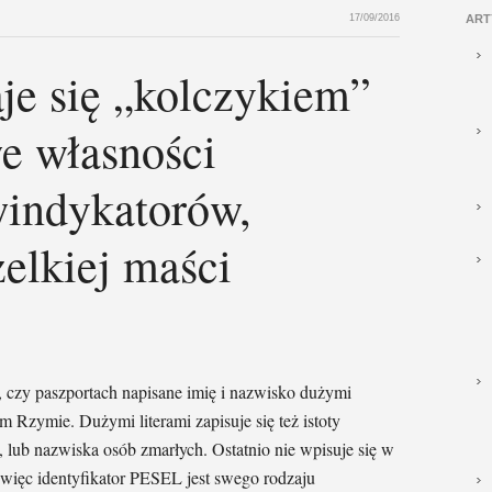
17/09/2016
ART
je się „kolczykiem”
e własności
indykatorów,
lkiej maści
czy paszportach napisane imię i nazwisko dużymi
ym Rzymie. Dużymi literami zapisuje się też istoty
y, lub nazwiska osób zmarłych. Ostatnio nie wpisuje się w
więc identyfikator PESEL jest swego rodzaju