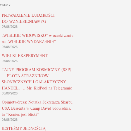
YKUŁY
PROWADZENIE LUDZKOŚCI
DO WZNIESIENIA￼ ￼
07/08/2026
„WIELKIE WIDOWISKO” w oczekiwaniu
na „WIELKIE WYDARZENIE”
07/08/2026
WIELKI EKSPERYMENT
07/08/2026
TAJNY PROGRAM KOSMICZNY (SSP)
— FLOTA STRAŻNIKÓW
SŁONECZNYCH I GALAKTYCZNY
HANDEL. … Mr. KidPool na Telegramie
03/08/2026
Opiniotwórcza: Notatka Sekretarza Skarbu
USA Bessenta w Camp David udowadnia,
że “Koniec jest bliski”
03/08/2026
JESTEŚMY JEDNOŚCIĄ