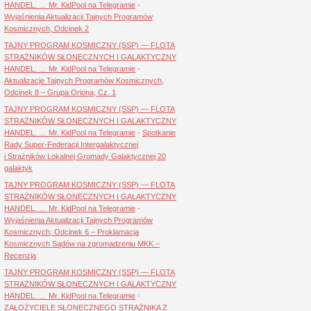
HANDEL. … Mr. KidPool na Telegramie
-
Wyjaśnienia Aktualizacji Tajnych Programów
Kosmicznych, Odcinek 2
TAJNY PROGRAM KOSMICZNY (SSP) — FLOTA
STRAŻNIKÓW SŁONECZNYCH I GALAKTYCZNY
HANDEL. … Mr. KidPool na Telegramie
-
Aktualizacje Tajnych Programów Kosmicznych,
Odcinek 8 – Grupa Oriona, Cz. 1
TAJNY PROGRAM KOSMICZNY (SSP) — FLOTA
STRAŻNIKÓW SŁONECZNYCH I GALAKTYCZNY
HANDEL. … Mr. KidPool na Telegramie
-
Spotkanie
Rady Super-Federacji Intergalaktycznej
i Strażników Lokalnej Gromady Galaktycznej 20
galaktyk
TAJNY PROGRAM KOSMICZNY (SSP) — FLOTA
STRAŻNIKÓW SŁONECZNYCH I GALAKTYCZNY
HANDEL. … Mr. KidPool na Telegramie
-
Wyjaśnienia Aktualizacji Tajnych Programów
Kosmicznych, Odcinek 6 – Proklamacja
Kosmicznych Sądów na zgromadzeniu MKK –
Recenzja
TAJNY PROGRAM KOSMICZNY (SSP) — FLOTA
STRAŻNIKÓW SŁONECZNYCH I GALAKTYCZNY
HANDEL. … Mr. KidPool na Telegramie
-
ZAŁOŻYCIELE SŁONECZNEGO STRAŻNIKA Z