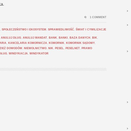
ka.
1 COMMENT
,
SPOŁECZEŃSTWO I EKOSYSTEM
,
SPRAWIEDLIWOŚĆ
,
ŚWIAT I CYWILIZACJE
,
ANULUJ DŁUG
,
ANULUJ MANDAT
,
BANK
,
BANKI
,
BAZA DANYCH
,
BIK
,
ARIA
,
KANCELARIA KOMORNICZA
,
KOMORNIK
,
KOMORNIK SĄDOWY
,
ZIEŻ DOWODÓW
,
NIEWOLNICTWO
,
NIK
,
PESEL
,
PESELNET
,
PRAWO
DŁUG
,
WINDYKACJA
,
WINDYKATOR