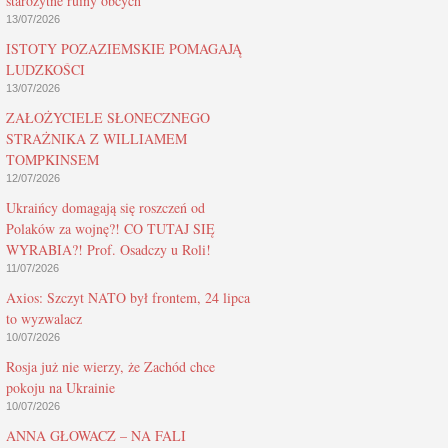
starożytne ruiny obcych
13/07/2026
ISTOTY POZAZIEMSKIE POMAGAJĄ
LUDZKOŚCI
13/07/2026
ZAŁOŻYCIELE SŁONECZNEGO
STRAŻNIKA Z WILLIAMEM
TOMPKINSEM
12/07/2026
Ukraińcy domagają się roszczeń od
Polaków za wojnę?! CO TUTAJ SIĘ
WYRABIA?! Prof. Osadczy u Roli!
11/07/2026
Axios: Szczyt NATO był frontem, 24 lipca
to wyzwalacz
10/07/2026
Rosja już nie wierzy, że Zachód chce
pokoju na Ukrainie
10/07/2026
ANNA GŁOWACZ – NA FALI