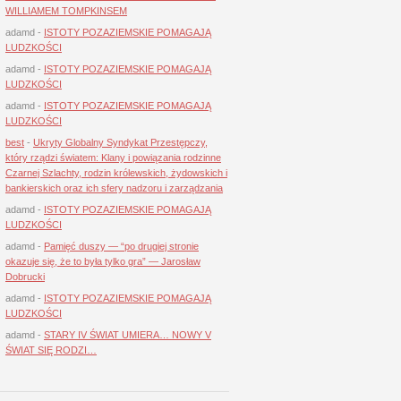
WILLIAMEM TOMPKINSEM
adamd
-
ISTOTY POZAZIEMSKIE POMAGAJĄ
LUDZKOŚCI
adamd
-
ISTOTY POZAZIEMSKIE POMAGAJĄ
LUDZKOŚCI
adamd
-
ISTOTY POZAZIEMSKIE POMAGAJĄ
LUDZKOŚCI
best
-
Ukryty Globalny Syndykat Przestępczy,
który rządzi światem: Klany i powiązania rodzinne
Czarnej Szlachty, rodzin królewskich, żydowskich i
bankierskich oraz ich sfery nadzoru i zarządzania
adamd
-
ISTOTY POZAZIEMSKIE POMAGAJĄ
LUDZKOŚCI
adamd
-
Pamięć duszy — “po drugiej stronie
okazuje się, że to była tylko gra” — Jarosław
Dobrucki
adamd
-
ISTOTY POZAZIEMSKIE POMAGAJĄ
LUDZKOŚCI
adamd
-
STARY IV ŚWIAT UMIERA… NOWY V
ŚWIAT SIĘ RODZI…