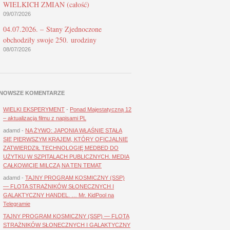
WIELKICH ZMIAN (całość)
09/07/2026
04.07.2026. – Stany Zjednoczone
obchodziły swoje 250. urodziny
08/07/2026
NOWSZE KOMENTARZE
WIELKI EKSPERYMENT
-
Ponad Majestatyczną 12
– aktualizacja filmu z napisami PL
adamd
-
NA ŻYWO: JAPONIA WŁAŚNIE STAŁA
SIĘ PIERWSZYM KRAJEM, KTÓRY OFICJALNIE
ZATWIERDZIŁ TECHNOLOGIĘ MEDBED DO
UŻYTKU W SZPITALACH PUBLICZNYCH. MEDIA
CAŁKOWICIE MILCZĄ NA TEN TEMAT
adamd
-
TAJNY PROGRAM KOSMICZNY (SSP)
— FLOTA STRAŻNIKÓW SŁONECZNYCH I
GALAKTYCZNY HANDEL. … Mr. KidPool na
Telegramie
TAJNY PROGRAM KOSMICZNY (SSP) — FLOTA
STRAŻNIKÓW SŁONECZNYCH I GALAKTYCZNY