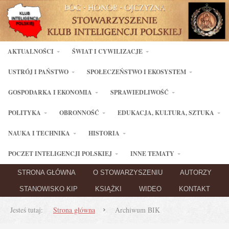
AKTUALNOŚCI
ŚWIAT I CYWILIZACJE
USTRÓJ I PAŃSTWO
SPOŁECZEŃSTWO I EKOSYSTEM
GOSPODARKA I EKONOMIA
SPRAWIEDLIWOŚĆ
POLITYKA
OBRONNOŚĆ
EDUKACJA, KULTURA, SZTUKA
NAUKA I TECHNIKA
HISTORIA
POCZET INTELIGENCJI POLSKIEJ
INNE TEMATY
STRONA GŁÓWNA
O STOWARZYSZENIU
AUTORZY
STANOWISKO KIP
KSIĄŻKI
WIDEO
KONTAKT
Jesteś tutaj:
Strona główna
Archiwum BIK