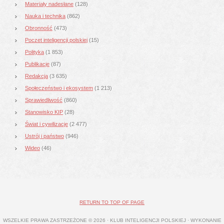
Materiały nadesłane
(128)
Nauka i technika
(862)
Obronność
(473)
Poczet inteligencji polskiej
(15)
Polityka
(1 853)
Publikacje
(87)
Redakcja
(3 635)
Społeczeństwo i ekosystem
(1 213)
Sprawiedliwość
(860)
Stanowisko KIP
(28)
Świat i cywilizacje
(2 477)
Ustrój i państwo
(946)
Wideo
(46)
RETURN TO TOP OF PAGE
WSZELKIE PRAWA ZASTRZEŻONE © 2026 · KLUB INTELIGENCJI POLSKIEJ · WYKONANIE