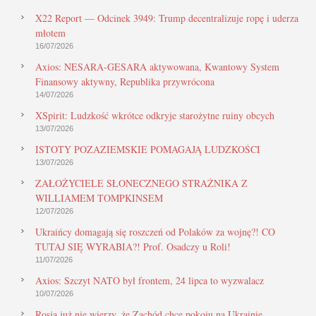
X22 Report — Odcinek 3949: Trump decentralizuje ropę i uderza
młotem
16/07/2026
Axios: NESARA-GESARA aktywowana, Kwantowy System
Finansowy aktywny, Republika przywrócona
14/07/2026
XSpirit: Ludzkość wkrótce odkryje starożytne ruiny obcych
13/07/2026
ISTOTY POZAZIEMSKIE POMAGAJĄ LUDZKOŚCI
13/07/2026
ZAŁOŻYCIELE SŁONECZNEGO STRAŻNIKA Z
WILLIAMEM TOMPKINSEM
12/07/2026
Ukraińcy domagają się roszczeń od Polaków za wojnę?! CO
TUTAJ SIĘ WYRABIA?! Prof. Osadczy u Roli!
11/07/2026
Axios: Szczyt NATO był frontem, 24 lipca to wyzwalacz
10/07/2026
Rosja już nie wierzy, że Zachód chce pokoju na Ukrainie