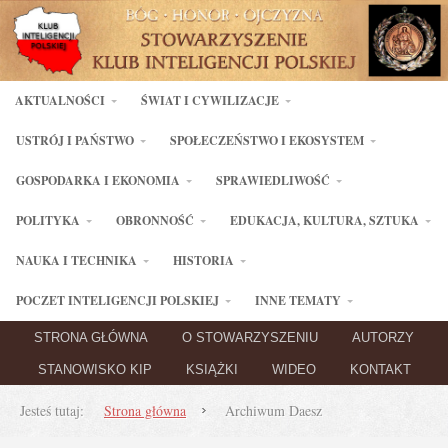
AKTUALNOŚCI
ŚWIAT I CYWILIZACJE
USTRÓJ I PAŃSTWO
SPOŁECZEŃSTWO I EKOSYSTEM
GOSPODARKA I EKONOMIA
SPRAWIEDLIWOŚĆ
POLITYKA
OBRONNOŚĆ
EDUKACJA, KULTURA, SZTUKA
NAUKA I TECHNIKA
HISTORIA
POCZET INTELIGENCJI POLSKIEJ
INNE TEMATY
STRONA GŁÓWNA
O STOWARZYSZENIU
AUTORZY
STANOWISKO KIP
KSIĄŻKI
WIDEO
KONTAKT
Jesteś tutaj:
Strona główna
Archiwum Daesz