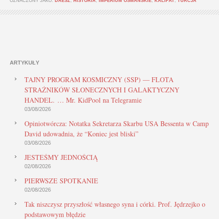
OZNACZONY JAKO:
DAESZ
,
HISTORIA
,
IMPERIUM OSMAŃSKIE
,
KALIFAT
,
TURCJA
ARTYKUŁY
TAJNY PROGRAM KOSMICZNY (SSP) — FLOTA
STRAŻNIKÓW SŁONECZNYCH I GALAKTYCZNY
HANDEL. … Mr. KidPool na Telegramie
03/08/2026
Opiniotwórcza: Notatka Sekretarza Skarbu USA Bessenta w Camp
David udowadnia, że “Koniec jest bliski”
03/08/2026
JESTEŚMY JEDNOŚCIĄ
02/08/2026
PIERWSZE SPOTKANIE
02/08/2026
Tak niszczysz przyszłość własnego syna i córki. Prof. Jędrzejko o
podstawowym błędzie