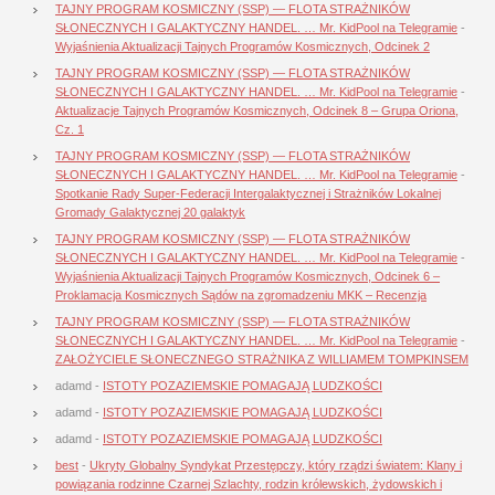
TAJNY PROGRAM KOSMICZNY (SSP) — FLOTA STRAŻNIKÓW
SŁONECZNYCH I GALAKTYCZNY HANDEL. … Mr. KidPool na Telegramie
-
Wyjaśnienia Aktualizacji Tajnych Programów Kosmicznych, Odcinek 2
TAJNY PROGRAM KOSMICZNY (SSP) — FLOTA STRAŻNIKÓW
SŁONECZNYCH I GALAKTYCZNY HANDEL. … Mr. KidPool na Telegramie
-
Aktualizacje Tajnych Programów Kosmicznych, Odcinek 8 – Grupa Oriona,
Cz. 1
TAJNY PROGRAM KOSMICZNY (SSP) — FLOTA STRAŻNIKÓW
SŁONECZNYCH I GALAKTYCZNY HANDEL. … Mr. KidPool na Telegramie
-
Spotkanie Rady Super-Federacji Intergalaktycznej i Strażników Lokalnej
Gromady Galaktycznej 20 galaktyk
TAJNY PROGRAM KOSMICZNY (SSP) — FLOTA STRAŻNIKÓW
SŁONECZNYCH I GALAKTYCZNY HANDEL. … Mr. KidPool na Telegramie
-
Wyjaśnienia Aktualizacji Tajnych Programów Kosmicznych, Odcinek 6 –
Proklamacja Kosmicznych Sądów na zgromadzeniu MKK – Recenzja
TAJNY PROGRAM KOSMICZNY (SSP) — FLOTA STRAŻNIKÓW
SŁONECZNYCH I GALAKTYCZNY HANDEL. … Mr. KidPool na Telegramie
-
ZAŁOŻYCIELE SŁONECZNEGO STRAŻNIKA Z WILLIAMEM TOMPKINSEM
adamd
-
ISTOTY POZAZIEMSKIE POMAGAJĄ LUDZKOŚCI
adamd
-
ISTOTY POZAZIEMSKIE POMAGAJĄ LUDZKOŚCI
adamd
-
ISTOTY POZAZIEMSKIE POMAGAJĄ LUDZKOŚCI
best
-
Ukryty Globalny Syndykat Przestępczy, który rządzi światem: Klany i
powiązania rodzinne Czarnej Szlachty, rodzin królewskich, żydowskich i