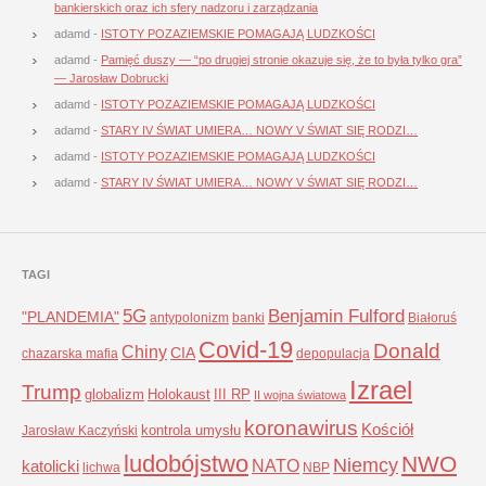
bankierskich oraz ich sfery nadzoru i zarządzania
adamd
-
ISTOTY POZAZIEMSKIE POMAGAJĄ LUDZKOŚCI
adamd
-
Pamięć duszy — “po drugiej stronie okazuje się, że to była tylko gra”
— Jarosław Dobrucki
adamd
-
ISTOTY POZAZIEMSKIE POMAGAJĄ LUDZKOŚCI
adamd
-
STARY IV ŚWIAT UMIERA… NOWY V ŚWIAT SIĘ RODZI…
adamd
-
ISTOTY POZAZIEMSKIE POMAGAJĄ LUDZKOŚCI
adamd
-
STARY IV ŚWIAT UMIERA… NOWY V ŚWIAT SIĘ RODZI…
TAGI
5G
Benjamin Fulford
"PLANDEMIA"
antypolonizm
banki
Białoruś
Covid-19
Donald
Chiny
CIA
chazarska mafia
depopulacja
Izrael
Trump
globalizm
Holokaust
III RP
II wojna światowa
koronawirus
Kościół
kontrola umysłu
Jarosław Kaczyński
ludobójstwo
NWO
Niemcy
NATO
katolicki
lichwa
NBP