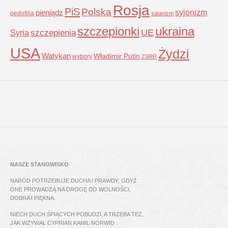
Rosja
PiS
Polska
syjonizm
pieniądz
pedofilia
satanizm
szczepionki
ukraina
UE
Syria
szczepienia
USA
Żydzi
Watykan
Władimir Putin
wybory
ZSRR
NASZE STANOWISKO
NARÓD POTRZEBUJE DUCHA I PRAWDY, GDYŻ
ONE PROWADZĄ NA DROGĘ DO WOLNOŚCI,
DOBRA I PIĘKNA.
NIECH DUCH ŚPIĄCYCH POBUDZI, A TRZEBA TEŻ,
JAK WZYWAŁ CYPRIAN KAMIL NORWID :