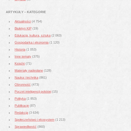
ARTYKUŁY – KATEGORIE
Aktualności
(4 754)
Biuletyn KIP
(19)
Edukacja, kultura, sztuka
(2 063)
Gospodarka i ekonomia
(1 120)
Historia
(1 053)
Inne tematy
(375)
Książki
(71)
Materiały nadesłane
(128)
Nauka i technika
(861)
Obronność
(473)
Poczet inteligencji polskiej
(15)
Polityka
(1 853)
Publikacje
(87)
Redakcja
(3 634)
Społeczeństwo i ekosystem
(1 213)
Sprawiedliwość
(860)