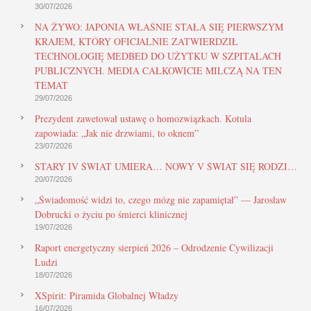
30/07/2026
NA ŻYWO: JAPONIA WŁAŚNIE STAŁA SIĘ PIERWSZYM
KRAJEM, KTÓRY OFICJALNIE ZATWIERDZIŁ
TECHNOLOGIĘ MEDBED DO UŻYTKU W SZPITALACH
PUBLICZNYCH. MEDIA CAŁKOWICIE MILCZĄ NA TEN
TEMAT
29/07/2026
Prezydent zawetował ustawę o homozwiązkach. Kotula
zapowiada: „Jak nie drzwiami, to oknem”
23/07/2026
STARY IV ŚWIAT UMIERA… NOWY V ŚWIAT SIĘ RODZI…
20/07/2026
„Świadomość widzi to, czego mózg nie zapamiętał” — Jarosław
Dobrucki o życiu po śmierci klinicznej
19/07/2026
Raport energetyczny sierpień 2026 – Odrodzenie Cywilizacji
Ludzi
18/07/2026
XSpirit: Piramida Globalnej Władzy
16/07/2026