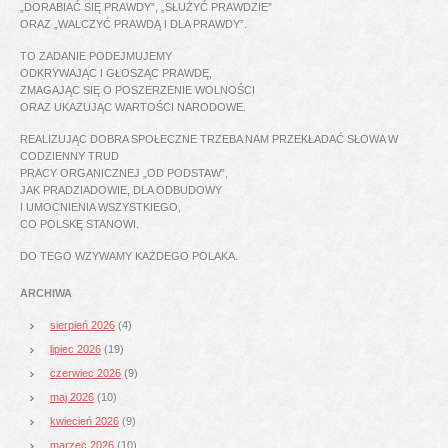
„DORABIAĆ SIĘ PRAWDY”, „SŁUŻYĆ PRAWDZIE”
ORAZ „WALCZYĆ PRAWDĄ I DLA PRAWDY”.
TO ZADANIE PODEJMUJEMY
ODKRYWAJĄC I GŁOSZĄC PRAWDĘ,
ZMAGAJĄC SIĘ O POSZERZENIE WOLNOŚCI
ORAZ UKAZUJĄC WARTOŚCI NARODOWE.
REALIZUJĄC DOBRA SPOŁECZNE TRZEBA NAM PRZEKŁADAĆ SŁOWA W
CODZIENNY TRUD
PRACY ORGANICZNEJ „OD PODSTAW”,
JAK PRADZIADOWIE, DLA ODBUDOWY
I UMOCNIENIA WSZYSTKIEGO,
CO POLSKĘ STANOWI.
DO TEGO WZYWAMY KAŻDEGO POLAKA.
ARCHIWA
sierpień 2026
(4)
lipiec 2026
(19)
czerwiec 2026
(9)
maj 2026
(10)
kwiecień 2026
(9)
marzec 2026
(10)