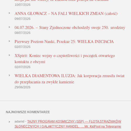
10/07/2026
ANNA GŁOWACZ – NA FALI WIELKICH ZMIAN (całość)
09/07/2026
04.07.2026. – Stany Zjednoczone obchodziły swoje 250. urodziny
08/07/2026
Pierwszy Poziom Nauki, Przekaz 25: WIELKA INICJACJA
02/07/2026
XSpirit: Koniec wojny o częstotliwości i początek otwartego
kontaktu z obcymi
02/07/2026
WIELKA DIAMENTOWA ILUZJA: Jak korporacja zmusiła świat
do przepłacania za zwykłe kamienie
29/06/2026
NAJNOWSZE KOMENTARZE
adamd
-
TAJNY PROGRAM KOSMICZNY (SSP) — FLOTA STRAŻNIKÓW
SŁONECZNYCH I GALAKTYCZNY HANDEL. … Mr. KidPool na Telegramie