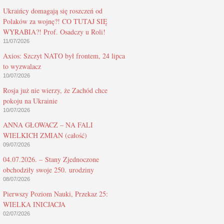
Ukraińcy domagają się roszczeń od
Polaków za wojnę?! CO TUTAJ SIĘ
WYRABIA?! Prof. Osadczy u Roli!
11/07/2026
Axios: Szczyt NATO był frontem, 24 lipca
to wyzwalacz
10/07/2026
Rosja już nie wierzy, że Zachód chce
pokoju na Ukrainie
10/07/2026
ANNA GŁOWACZ – NA FALI
WIELKICH ZMIAN (całość)
09/07/2026
04.07.2026. – Stany Zjednoczone
obchodziły swoje 250. urodziny
08/07/2026
Pierwszy Poziom Nauki, Przekaz 25:
WIELKA INICJACJA
02/07/2026