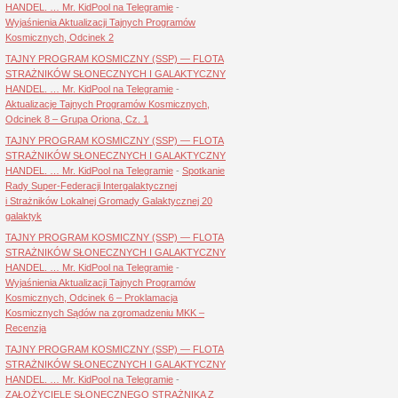
HANDEL. … Mr. KidPool na Telegramie
-
Wyjaśnienia Aktualizacji Tajnych Programów
Kosmicznych, Odcinek 2
TAJNY PROGRAM KOSMICZNY (SSP) — FLOTA
STRAŻNIKÓW SŁONECZNYCH I GALAKTYCZNY
HANDEL. … Mr. KidPool na Telegramie
-
Aktualizacje Tajnych Programów Kosmicznych,
Odcinek 8 – Grupa Oriona, Cz. 1
TAJNY PROGRAM KOSMICZNY (SSP) — FLOTA
STRAŻNIKÓW SŁONECZNYCH I GALAKTYCZNY
HANDEL. … Mr. KidPool na Telegramie
-
Spotkanie
Rady Super-Federacji Intergalaktycznej
i Strażników Lokalnej Gromady Galaktycznej 20
galaktyk
TAJNY PROGRAM KOSMICZNY (SSP) — FLOTA
STRAŻNIKÓW SŁONECZNYCH I GALAKTYCZNY
HANDEL. … Mr. KidPool na Telegramie
-
Wyjaśnienia Aktualizacji Tajnych Programów
Kosmicznych, Odcinek 6 – Proklamacja
Kosmicznych Sądów na zgromadzeniu MKK –
Recenzja
TAJNY PROGRAM KOSMICZNY (SSP) — FLOTA
STRAŻNIKÓW SŁONECZNYCH I GALAKTYCZNY
HANDEL. … Mr. KidPool na Telegramie
-
ZAŁOŻYCIELE SŁONECZNEGO STRAŻNIKA Z