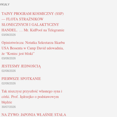
YKUŁY
TAJNY PROGRAM KOSMICZNY (SSP)
— FLOTA STRAŻNIKÓW
SŁONECZNYCH I GALAKTYCZNY
HANDEL. … Mr. KidPool na Telegramie
03/08/2026
Opiniotwórcza: Notatka Sekretarza Skarbu
USA Bessenta w Camp David udowadnia,
że “Koniec jest bliski”
03/08/2026
JESTEŚMY JEDNOŚCIĄ
02/08/2026
PIERWSZE SPOTKANIE
02/08/2026
Tak niszczysz przyszłość własnego syna i
córki. Prof. Jędrzejko o podstawowym
błędzie
30/07/2026
NA ŻYWO: JAPONIA WŁAŚNIE STAŁA