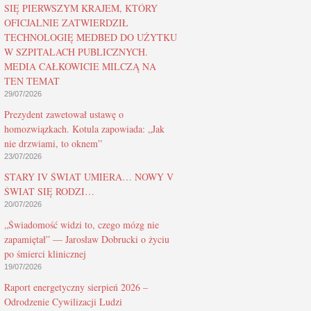
SIĘ PIERWSZYM KRAJEM, KTÓRY
OFICJALNIE ZATWIERDZIŁ
TECHNOLOGIĘ MEDBED DO UŻYTKU
W SZPITALACH PUBLICZNYCH.
MEDIA CAŁKOWICIE MILCZĄ NA
TEN TEMAT
29/07/2026
Prezydent zawetował ustawę o
homozwiązkach. Kotula zapowiada: „Jak
nie drzwiami, to oknem”
23/07/2026
STARY IV ŚWIAT UMIERA… NOWY V
ŚWIAT SIĘ RODZI…
20/07/2026
„Świadomość widzi to, czego mózg nie
zapamiętał” — Jarosław Dobrucki o życiu
po śmierci klinicznej
19/07/2026
Raport energetyczny sierpień 2026 –
Odrodzenie Cywilizacji Ludzi