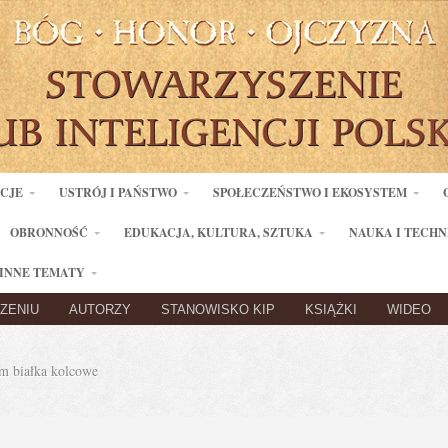
ACJE
USTRÓJ I PAŃSTWO
SPOŁECZEŃSTWO I EKOSYSTEM
OBRONNOŚĆ
EDUKACJA, KULTURA, SZTUKA
NAUKA I TECHN
INNE TEMATY
ZENIU
AUTORZY
STANOWISKO KIP
KSIĄŻKI
WIDEO
 białka kolcowe