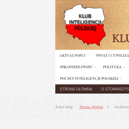
AKTUALNOŚCI
ŚWIAT I CYWILIZ
SPRAWIEDLIWOŚĆ
POLITYKA
POCZET INTELIGENCJI POLSKIEJ
STRONA GŁÓWNA
O STOWARZYS
Jesteś tutaj:
Strona główna
Archiwum