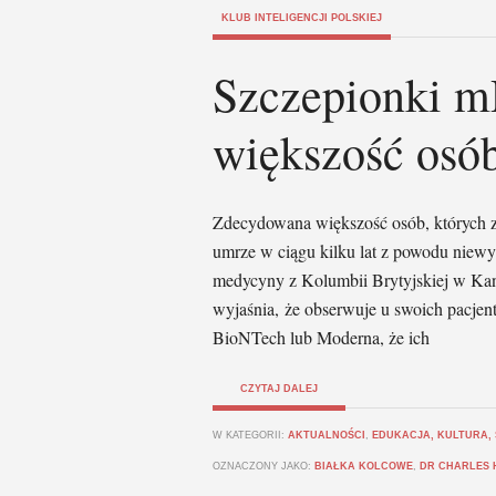
KLUB INTELIGENCJI POLSKIEJ
Szczepionki m
większość osó
Zdecydowana większość osób, których
umrze w ciągu kilku lat z powodu niewyd
medycyny z Kolumbii Brytyjskiej w Kan
wyjaśnia, że ​​obserwuje u swoich pacje
BioNTech lub Moderna, że ​​ich
CZYTAJ DALEJ
W KATEGORII:
AKTUALNOŚCI
,
EDUKACJA, KULTURA,
OZNACZONY JAKO:
BIAŁKA KOLCOWE
,
DR CHARLES 