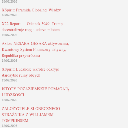
18/07/2026
XSpirit: Piramida Globalnej Władzy
16/07/2026
X22 Report — Odcinek 3949: Trump
decentralizuje ropę i uderza młotem
16/07/2026
Axios: NESARA-GESARA aktywowana,
Kwantowy System Finansowy aktywny,
Republika przywrócona
14/07/2026
XSpirit: Ludzkość wkrótce odkryje
starożytne ruiny obcych
13/07/2026
ISTOTY POZAZIEMSKIE POMAGAJĄ
LUDZKOŚCI
13/07/2026
ZAŁOŻYCIELE SŁONECZNEGO
STRAŻNIKA Z WILLIAMEM
TOMPKINSEM
12/07/2026