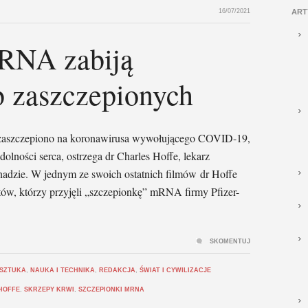
16/07/2021
ART
RNA zabiją
b zaszczepionych
 zaszczepiono na koronawirusa wywołującego COVID-19,
olności serca, ostrzega dr Charles Hoffe, lekarz
adzie. W jednym ze swoich ostatnich filmów dr Hoffe
ntów, którzy przyjęli „szczepionkę” mRNA firmy Pfizer-
SKOMENTUJ
 SZTUKA
,
NAUKA I TECHNIKA
,
REDAKCJA
,
ŚWIAT I CYWILIZACJE
HOFFE
,
SKRZEPY KRWI
,
SZCZEPIONKI MRNA