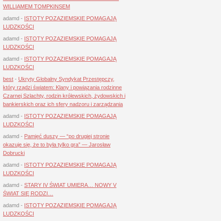
WILLIAMEM TOMPKINSEM
adamd
-
ISTOTY POZAZIEMSKIE POMAGAJĄ
LUDZKOŚCI
adamd
-
ISTOTY POZAZIEMSKIE POMAGAJĄ
LUDZKOŚCI
adamd
-
ISTOTY POZAZIEMSKIE POMAGAJĄ
LUDZKOŚCI
best
-
Ukryty Globalny Syndykat Przestępczy,
który rządzi światem: Klany i powiązania rodzinne
Czarnej Szlachty, rodzin królewskich, żydowskich i
bankierskich oraz ich sfery nadzoru i zarządzania
adamd
-
ISTOTY POZAZIEMSKIE POMAGAJĄ
LUDZKOŚCI
adamd
-
Pamięć duszy — “po drugiej stronie
okazuje się, że to była tylko gra” — Jarosław
Dobrucki
adamd
-
ISTOTY POZAZIEMSKIE POMAGAJĄ
LUDZKOŚCI
adamd
-
STARY IV ŚWIAT UMIERA… NOWY V
ŚWIAT SIĘ RODZI…
adamd
-
ISTOTY POZAZIEMSKIE POMAGAJĄ
LUDZKOŚCI