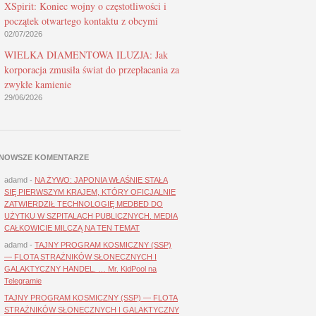
XSpirit: Koniec wojny o częstotliwości i
początek otwartego kontaktu z obcymi
02/07/2026
WIELKA DIAMENTOWA ILUZJA: Jak
korporacja zmusiła świat do przepłacania za
zwykłe kamienie
29/06/2026
NOWSZE KOMENTARZE
adamd
-
NA ŻYWO: JAPONIA WŁAŚNIE STAŁA
SIĘ PIERWSZYM KRAJEM, KTÓRY OFICJALNIE
ZATWIERDZIŁ TECHNOLOGIĘ MEDBED DO
UŻYTKU W SZPITALACH PUBLICZNYCH. MEDIA
CAŁKOWICIE MILCZĄ NA TEN TEMAT
adamd
-
TAJNY PROGRAM KOSMICZNY (SSP)
— FLOTA STRAŻNIKÓW SŁONECZNYCH I
GALAKTYCZNY HANDEL. … Mr. KidPool na
Telegramie
TAJNY PROGRAM KOSMICZNY (SSP) — FLOTA
STRAŻNIKÓW SŁONECZNYCH I GALAKTYCZNY