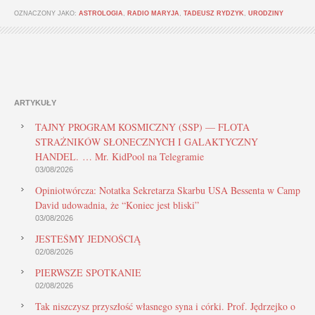
OZNACZONY JAKO:
ASTROLOGIA
,
RADIO MARYJA
,
TADEUSZ RYDZYK
,
URODZINY
ARTYKUŁY
TAJNY PROGRAM KOSMICZNY (SSP) — FLOTA
STRAŻNIKÓW SŁONECZNYCH I GALAKTYCZNY
HANDEL. … Mr. KidPool na Telegramie
03/08/2026
Opiniotwórcza: Notatka Sekretarza Skarbu USA Bessenta w Camp
David udowadnia, że “Koniec jest bliski”
03/08/2026
JESTEŚMY JEDNOŚCIĄ
02/08/2026
PIERWSZE SPOTKANIE
02/08/2026
Tak niszczysz przyszłość własnego syna i córki. Prof. Jędrzejko o