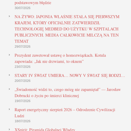
podstawowym błędzie
30/07/2026
NA ŻYWO: JAPONIA WŁAŚNIE STAŁA SIĘ PIERWSZYM
KRAJEM, KTÓRY OFICJALNIE ZATWIERDZIŁ
TECHNOLOGIĘ MEDBED DO UŻYTKU W SZPITALACH
PUBLICZNYCH. MEDIA CAŁKOWICIE MILCZĄ NA TEN
TEMAT
29/07/2026
Prezydent zawetował ustawę o homozwiązkach. Kotula
zapowiada: „Jak nie drzwiami, to oknem”
23/07/2026
STARY IV ŚWIAT UMIERA… NOWY V ŚWIAT SIĘ RODZI…
20/07/2026
„Świadomość widzi to, czego mózg nie zapamiętał” — Jarosław
Dobrucki o życiu po śmierci klinicznej
19/07/2026
Raport energetyczny sierpień 2026 – Odrodzenie Cywilizacji
Ludzi
18/07/2026
XSpirit: Piramida Globalnej Władzy