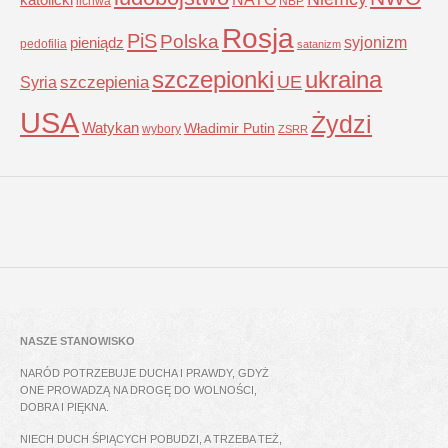
lichwa
NBP
Rosja
PiS
Polska
syjonizm
pieniądz
pedofilia
satanizm
szczepionki
ukraina
UE
Syria
szczepienia
USA
Żydzi
Watykan
Władimir Putin
wybory
ZSRR
NASZE STANOWISKO
NARÓD POTRZEBUJE DUCHA I PRAWDY, GDYŻ
ONE PROWADZĄ NA DROGĘ DO WOLNOŚCI,
DOBRA I PIĘKNA.
NIECH DUCH ŚPIĄCYCH POBUDZI, A TRZEBA TEŻ,