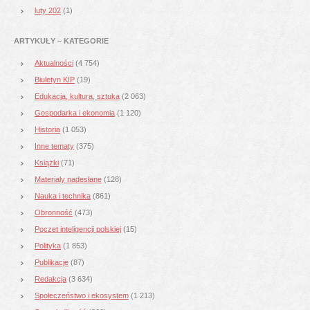
luty 202
(1)
ARTYKUŁY – KATEGORIE
Aktualności
(4 754)
Biuletyn KIP
(19)
Edukacja, kultura, sztuka
(2 063)
Gospodarka i ekonomia
(1 120)
Historia
(1 053)
Inne tematy
(375)
Książki
(71)
Materiały nadesłane
(128)
Nauka i technika
(861)
Obronność
(473)
Poczet inteligencji polskiej
(15)
Polityka
(1 853)
Publikacje
(87)
Redakcja
(3 634)
Społeczeństwo i ekosystem
(1 213)