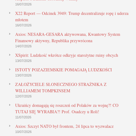
16/07/2026
X22 Report — Odcinek 3949: Trump decentralizuje ropę i uderza
młotem
16/07/2026
Axios: NESARA-GESARA aktywowana, Kwantowy System
Finansowy aktywny, Republika przywrócona
14/07/2026
XSpirit: Ludzkość wkrótce odkryje starożytne ruiny obcych
13/07/2026
ISTOTY POZAZIEMSKIE POMAGAJĄ LUDZKOŚCI
13/07/2026
ZAŁOŻYCIELE SŁONECZNEGO STRAŻNIKA Z
WILLIAMEM TOMPKINSEM
12/07/2026
Ukraińcy domagają się roszczeń od Polaków za wojnę?! CO
TUTAJ SIĘ WYRABIA?! Prof. Osadczy u Roli!
11/07/2026
Axios: Szczyt NATO był frontem, 24 lipca to wyzwalacz
10/07/2026