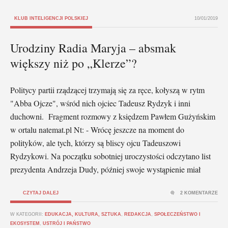
KLUB INTELIGENCJI POLSKIEJ
10/01/2019
Urodziny Radia Maryja – absmak
większy niż po „Klerze”?
Politycy partii rządzącej trzymają się za ręce, kołyszą w rytm
"Abba Ojcze", wśród nich ojciec Tadeusz Rydzyk i inni
duchowni. Fragment rozmowy z księdzem Pawłem Gużyńskim
w ortalu natemat.pl Nt: - Wrócę jeszcze na moment do
polityków, ale tych, którzy są bliscy ojcu Tadeuszowi
Rydzykowi. Na początku sobotniej uroczystości odczytano list
prezydenta Andrzeja Dudy, później swoje wystąpienie miał
CZYTAJ DALEJ
2 KOMENTARZE
W KATEGORII:
EDUKACJA, KULTURA, SZTUKA
,
REDAKCJA
,
SPOŁECZEŃSTWO I
EKOSYSTEM
,
USTRÓJ I PAŃSTWO