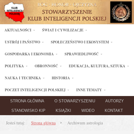
AKTUALNOŚCI
ŚWIAT I CYWILIZACJE
USTRÓJ I PAŃSTWO
SPOŁECZEŃSTWO I EKOSYSTEM
GOSPODARKA I EKONOMIA
SPRAWIEDLIWOŚĆ
POLITYKA
OBRONNOŚĆ
EDUKACJA, KULTURA, SZTUKA
NAUKA I TECHNIKA
HISTORIA
POCZET INTELIGENCJI POLSKIEJ
INNE TEMATY
STRONA GŁÓWNA
O STOWARZYSZENIU
AUTORZY
STANOWISKO KIP
KSIĄŻKI
WIDEO
KONTAKT
Jesteś tutaj:
Strona główna
Archiwum astrologia