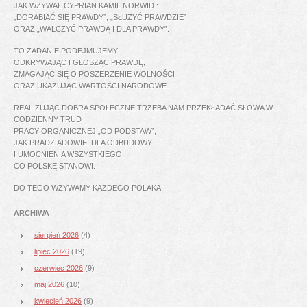
JAK WZYWAŁ CYPRIAN KAMIL NORWID :
„DORABIAĆ SIĘ PRAWDY”, „SŁUŻYĆ PRAWDZIE”
ORAZ „WALCZYĆ PRAWDĄ I DLA PRAWDY”.
TO ZADANIE PODEJMUJEMY
ODKRYWAJĄC I GŁOSZĄC PRAWDĘ,
ZMAGAJĄC SIĘ O POSZERZENIE WOLNOŚCI
ORAZ UKAZUJĄC WARTOŚCI NARODOWE.
REALIZUJĄC DOBRA SPOŁECZNE TRZEBA NAM PRZEKŁADAĆ SŁOWA W
CODZIENNY TRUD
PRACY ORGANICZNEJ „OD PODSTAW”,
JAK PRADZIADOWIE, DLA ODBUDOWY
I UMOCNIENIA WSZYSTKIEGO,
CO POLSKĘ STANOWI.
DO TEGO WZYWAMY KAŻDEGO POLAKA.
ARCHIWA
sierpień 2026
(4)
lipiec 2026
(19)
czerwiec 2026
(9)
maj 2026
(10)
kwiecień 2026
(9)