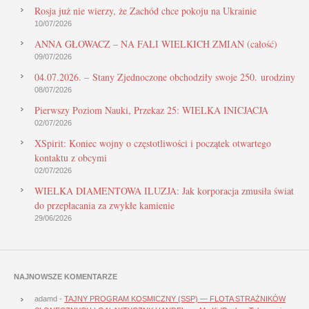
Rosja już nie wierzy, że Zachód chce pokoju na Ukrainie
10/07/2026
ANNA GŁOWACZ – NA FALI WIELKICH ZMIAN (całość)
09/07/2026
04.07.2026. – Stany Zjednoczone obchodziły swoje 250. urodziny
08/07/2026
Pierwszy Poziom Nauki, Przekaz 25: WIELKA INICJACJA
02/07/2026
XSpirit: Koniec wojny o częstotliwości i początek otwartego
kontaktu z obcymi
02/07/2026
WIELKA DIAMENTOWA ILUZJA: Jak korporacja zmusiła świat
do przepłacania za zwykłe kamienie
29/06/2026
NAJNOWSZE KOMENTARZE
adamd
-
TAJNY PROGRAM KOSMICZNY (SSP) — FLOTA STRAŻNIKÓW