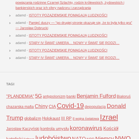
powiązania rodzinne Czarnej Szlachty, rodzin królewskich, żydowskich i
bankierskich oraz ich sfery nadzoru i zarządzania
adamd
-
ISTOTY POZAZIEMSKIE POMAGAJĄ LUDZKOŚCI
adamd
-
Pamięć duszy — “po drugiej stronie okazuje się, że to była tylko gra”
— Jarosław Dobrucki
adamd
-
ISTOTY POZAZIEMSKIE POMAGAJĄ LUDZKOŚCI
adamd
-
STARY IV ŚWIAT UMIERA… NOWY V ŚWIAT SIĘ RODZI…
adamd
-
ISTOTY POZAZIEMSKIE POMAGAJĄ LUDZKOŚCI
adamd
-
STARY IV ŚWIAT UMIERA… NOWY V ŚWIAT SIĘ RODZI…
TAGI
5G
Benjamin Fulford
"PLANDEMIA"
antypolonizm
banki
Białoruś
Covid-19
Donald
Chiny
CIA
chazarska mafia
depopulacja
Izrael
Trump
globalizm
Holokaust
III RP
II wojna światowa
koronawirus
Kościół
kontrola umysłu
Jarosław Kaczyński
ludobójstwo
NWO
Niemcy
NATO
katolicki