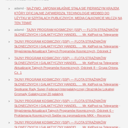
adamd
-
NA ŻYWO: JAPONIA WŁAŚNIE STAŁA SIĘ PIERWSZYM KRAJEM,
KTÓRY OFICJALNIE ZATWIERDZIŁ TECHNOLOGIĘ MEDBED DO
UŻYTKU W SZPITALACH PUBLICZNYCH. MEDIA CAŁKOWICIE MILCZĄ NA
TEN TEMAT
adamd
-
TAJNY PROGRAM KOSMICZNY (SSP) — FLOTA STRAŻNIKÓW
SŁONECZNYCH I GALAKTYCZNY HANDEL. … Mr. KidPool na Telegramie
TAJNY PROGRAM KOSMICZNY (SSP) — FLOTA STRAŻNIKÓW
SŁONECZNYCH I GALAKTYCZNY HANDEL. … Mr. KidPool na Telegramie
-
Wyjaśnienia Aktualizacji Tajnych Programów Kosmicznych, Odcinek 2
TAJNY PROGRAM KOSMICZNY (SSP) — FLOTA STRAŻNIKÓW
SŁONECZNYCH I GALAKTYCZNY HANDEL. … Mr. KidPool na Telegramie
-
Aktualizacje Tajnych Programów Kosmicznych, Odcinek 8 – Grupa Oriona,
Cz. 1
TAJNY PROGRAM KOSMICZNY (SSP) — FLOTA STRAŻNIKÓW
SŁONECZNYCH I GALAKTYCZNY HANDEL. … Mr. KidPool na Telegramie
-
Spotkanie Rady Super-Federacji Intergalaktycznej i Strażników Lokalnej
Gromady Galaktycznej 20 galaktyk
TAJNY PROGRAM KOSMICZNY (SSP) — FLOTA STRAŻNIKÓW
SŁONECZNYCH I GALAKTYCZNY HANDEL. … Mr. KidPool na Telegramie
-
Wyjaśnienia Aktualizacji Tajnych Programów Kosmicznych, Odcinek 6 –
Proklamacja Kosmicznych Sądów na zgromadzeniu MKK – Recenzja
TAJNY PROGRAM KOSMICZNY (SSP) — FLOTA STRAŻNIKÓW
SŁONECZNYCH I GALAKTYCZNY HANDEL. … Mr. KidPool na Telegramie
-