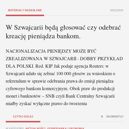
MATERIAŁY NADESŁANE
03/11/2015
W Szwajcarii będą głosować czy odebrać
kreację pieniądza bankom.
NACJONALIZACJA PIENIĘDZY MOŻE BYĆ
ZREALIZOWANA W SZWAJCARII - DOBRY PRZYKŁAD
DLA POLSKI. Red. KIP Jak podaje agencja Reuters: w
Szwajcarii udało się zebrać 100 000 głosów za wnioskiem o
referendum w sprawie odebrania prawa do emisji pieniądza
cyfrowego bankom komercyjnym. Obok praw do produkcji
monet i banknotów – SNB czyli Bank Centralny Szwajcarii
miałby zyskać wyłączne prawo do tworzenia
CZYTAJ DALEJ
SKOMENTUJ
W KATEGORII:
AKTUALNOŚCI
,
GOSPODARKA I EKONOMIA