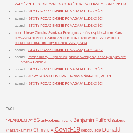
ZAŁOŻYCIELE SŁONECZNEGO STRAŻNIKA Z WILLIAMEM TOMPKINSEM
adamd
-
ISTOTY POZAZIEMSKIE POMAGAJĄ LUDZKOŚCI
adamd
-
ISTOTY POZAZIEMSKIE POMAGAJĄ LUDZKOŚCI
adamd
-
ISTOTY POZAZIEMSKIE POMAGAJĄ LUDZKOŚCI
best
-
Ukryty Globalny Syndykat Przestępczy, który rządzi światem: Klany i
powiązania rodzinne Czarnej Szlachty, rodzin królewskich, żydowskich i
bankierskich oraz ich sfery nadzoru i zarządzania
adamd
-
ISTOTY POZAZIEMSKIE POMAGAJĄ LUDZKOŚCI
adamd
-
Pamięć duszy — “po drugiej stronie okazuje się, że to była tylko gra”
— Jarosław Dobrucki
adamd
-
ISTOTY POZAZIEMSKIE POMAGAJĄ LUDZKOŚCI
adamd
-
STARY IV ŚWIAT UMIERA… NOWY V ŚWIAT SIĘ RODZI…
adamd
-
ISTOTY POZAZIEMSKIE POMAGAJĄ LUDZKOŚCI
TAGI
5G
Benjamin Fulford
"PLANDEMIA"
antypolonizm
banki
Białoruś
Covid-19
Donald
Chiny
CIA
chazarska mafia
depopulacja