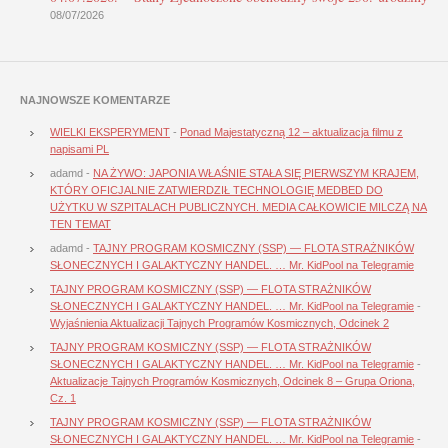
08/07/2026
NAJNOWSZE KOMENTARZE
WIELKI EKSPERYMENT
-
Ponad Majestatyczną 12 – aktualizacja filmu z
napisami PL
adamd
-
NA ŻYWO: JAPONIA WŁAŚNIE STAŁA SIĘ PIERWSZYM KRAJEM,
KTÓRY OFICJALNIE ZATWIERDZIŁ TECHNOLOGIĘ MEDBED DO
UŻYTKU W SZPITALACH PUBLICZNYCH. MEDIA CAŁKOWICIE MILCZĄ NA
TEN TEMAT
adamd
-
TAJNY PROGRAM KOSMICZNY (SSP) — FLOTA STRAŻNIKÓW
SŁONECZNYCH I GALAKTYCZNY HANDEL. … Mr. KidPool na Telegramie
TAJNY PROGRAM KOSMICZNY (SSP) — FLOTA STRAŻNIKÓW
SŁONECZNYCH I GALAKTYCZNY HANDEL. … Mr. KidPool na Telegramie
-
Wyjaśnienia Aktualizacji Tajnych Programów Kosmicznych, Odcinek 2
TAJNY PROGRAM KOSMICZNY (SSP) — FLOTA STRAŻNIKÓW
SŁONECZNYCH I GALAKTYCZNY HANDEL. … Mr. KidPool na Telegramie
-
Aktualizacje Tajnych Programów Kosmicznych, Odcinek 8 – Grupa Oriona,
Cz. 1
TAJNY PROGRAM KOSMICZNY (SSP) — FLOTA STRAŻNIKÓW
SŁONECZNYCH I GALAKTYCZNY HANDEL. … Mr. KidPool na Telegramie
-