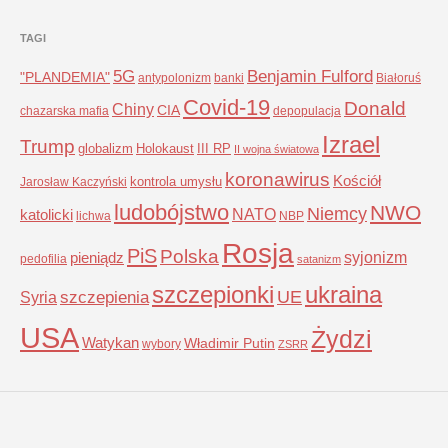
TAGI
5G
Benjamin Fulford
"PLANDEMIA"
antypolonizm
banki
Białoruś
Covid-19
Donald
Chiny
CIA
chazarska mafia
depopulacja
Izrael
Trump
globalizm
Holokaust
III RP
II wojna światowa
koronawirus
Kościół
kontrola umysłu
Jarosław Kaczyński
ludobójstwo
NWO
Niemcy
NATO
katolicki
lichwa
NBP
Rosja
PiS
Polska
syjonizm
pieniądz
pedofilia
satanizm
szczepionki
ukraina
UE
Syria
szczepienia
USA
Żydzi
Watykan
Władimir Putin
wybory
ZSRR