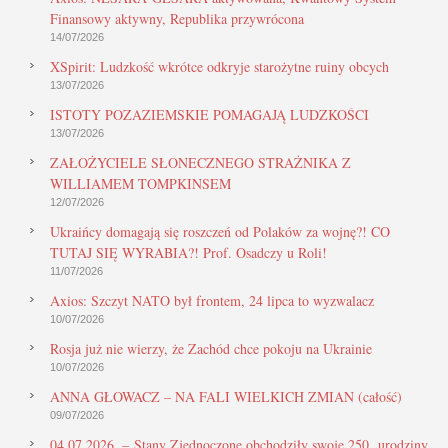
Finansowy aktywny, Republika przywrócona
14/07/2026
XSpirit: Ludzkość wkrótce odkryje starożytne ruiny obcych
13/07/2026
ISTOTY POZAZIEMSKIE POMAGAJĄ LUDZKOŚCI
13/07/2026
ZAŁOŻYCIELE SŁONECZNEGO STRAŻNIKA Z
WILLIAMEM TOMPKINSEM
12/07/2026
Ukraińcy domagają się roszczeń od Polaków za wojnę?! CO
TUTAJ SIĘ WYRABIA?! Prof. Osadczy u Roli!
11/07/2026
Axios: Szczyt NATO był frontem, 24 lipca to wyzwalacz
10/07/2026
Rosja już nie wierzy, że Zachód chce pokoju na Ukrainie
10/07/2026
ANNA GŁOWACZ – NA FALI WIELKICH ZMIAN (całość)
09/07/2026
04.07.2026. – Stany Zjednoczone obchodziły swoje 250. urodziny