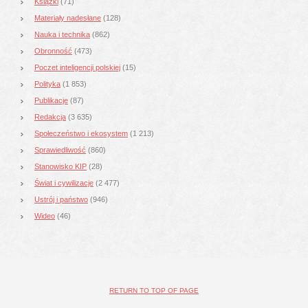
Książki
(71)
Materiały nadesłane
(128)
Nauka i technika
(862)
Obronność
(473)
Poczet inteligencji polskiej
(15)
Polityka
(1 853)
Publikacje
(87)
Redakcja
(3 635)
Społeczeństwo i ekosystem
(1 213)
Sprawiedliwość
(860)
Stanowisko KIP
(28)
Świat i cywilizacje
(2 477)
Ustrój i państwo
(946)
Wideo
(46)
RETURN TO TOP OF PAGE