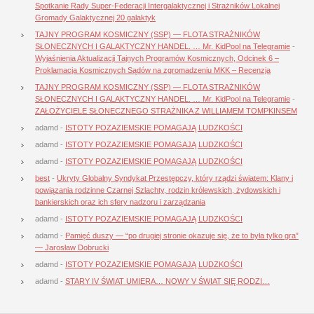
Spotkanie Rady Super-Federacji Intergalaktycznej i Strażników Lokalnej
Gromady Galaktycznej 20 galaktyk
TAJNY PROGRAM KOSMICZNY (SSP) — FLOTA STRAŻNIKÓW
SŁONECZNYCH I GALAKTYCZNY HANDEL. … Mr. KidPool na Telegramie
-
Wyjaśnienia Aktualizacji Tajnych Programów Kosmicznych, Odcinek 6 –
Proklamacja Kosmicznych Sądów na zgromadzeniu MKK – Recenzja
TAJNY PROGRAM KOSMICZNY (SSP) — FLOTA STRAŻNIKÓW
SŁONECZNYCH I GALAKTYCZNY HANDEL. … Mr. KidPool na Telegramie
-
ZAŁOŻYCIELE SŁONECZNEGO STRAŻNIKA Z WILLIAMEM TOMPKINSEM
adamd
-
ISTOTY POZAZIEMSKIE POMAGAJĄ LUDZKOŚCI
adamd
-
ISTOTY POZAZIEMSKIE POMAGAJĄ LUDZKOŚCI
adamd
-
ISTOTY POZAZIEMSKIE POMAGAJĄ LUDZKOŚCI
best
-
Ukryty Globalny Syndykat Przestępczy, który rządzi światem: Klany i
powiązania rodzinne Czarnej Szlachty, rodzin królewskich, żydowskich i
bankierskich oraz ich sfery nadzoru i zarządzania
adamd
-
ISTOTY POZAZIEMSKIE POMAGAJĄ LUDZKOŚCI
adamd
-
Pamięć duszy — “po drugiej stronie okazuje się, że to była tylko gra”
— Jarosław Dobrucki
adamd
-
ISTOTY POZAZIEMSKIE POMAGAJĄ LUDZKOŚCI
adamd
-
STARY IV ŚWIAT UMIERA… NOWY V ŚWIAT SIĘ RODZI…