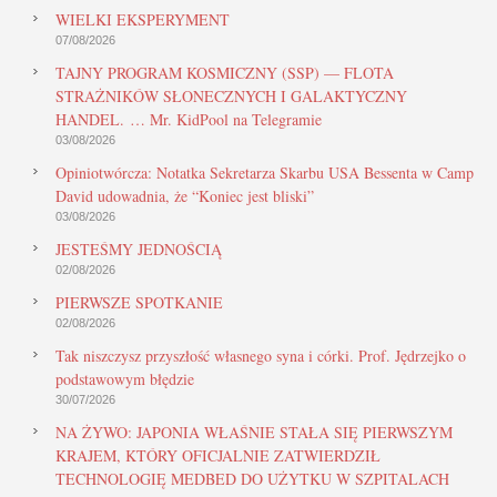
WIELKI EKSPERYMENT
07/08/2026
TAJNY PROGRAM KOSMICZNY (SSP) — FLOTA
STRAŻNIKÓW SŁONECZNYCH I GALAKTYCZNY
HANDEL. … Mr. KidPool na Telegramie
03/08/2026
Opiniotwórcza: Notatka Sekretarza Skarbu USA Bessenta w Camp
David udowadnia, że “Koniec jest bliski”
03/08/2026
JESTEŚMY JEDNOŚCIĄ
02/08/2026
PIERWSZE SPOTKANIE
02/08/2026
Tak niszczysz przyszłość własnego syna i córki. Prof. Jędrzejko o
podstawowym błędzie
30/07/2026
NA ŻYWO: JAPONIA WŁAŚNIE STAŁA SIĘ PIERWSZYM
KRAJEM, KTÓRY OFICJALNIE ZATWIERDZIŁ
TECHNOLOGIĘ MEDBED DO UŻYTKU W SZPITALACH