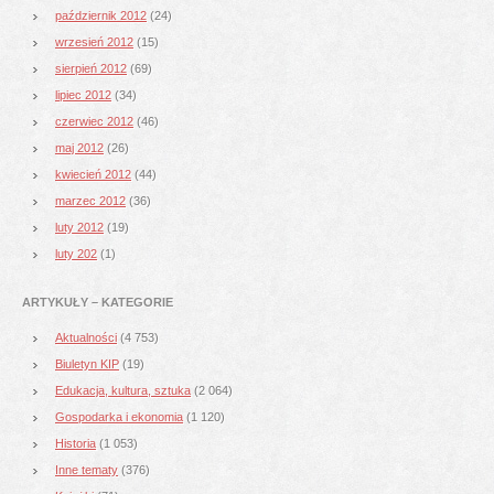
październik 2012
(24)
wrzesień 2012
(15)
sierpień 2012
(69)
lipiec 2012
(34)
czerwiec 2012
(46)
maj 2012
(26)
kwiecień 2012
(44)
marzec 2012
(36)
luty 2012
(19)
luty 202
(1)
ARTYKUŁY – KATEGORIE
Aktualności
(4 753)
Biuletyn KIP
(19)
Edukacja, kultura, sztuka
(2 064)
Gospodarka i ekonomia
(1 120)
Historia
(1 053)
Inne tematy
(376)