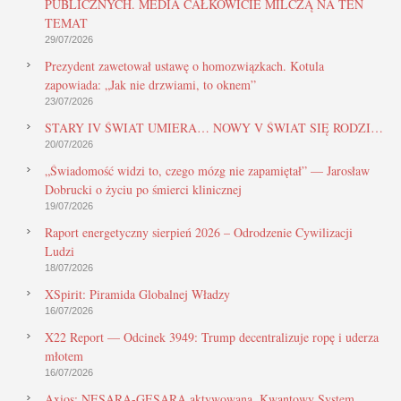
PUBLICZNYCH. MEDIA CAŁKOWICIE MILCZĄ NA TEN
TEMAT
29/07/2026
Prezydent zawetował ustawę o homozwiązkach. Kotula
zapowiada: „Jak nie drzwiami, to oknem”
23/07/2026
STARY IV ŚWIAT UMIERA… NOWY V ŚWIAT SIĘ RODZI…
20/07/2026
„Świadomość widzi to, czego mózg nie zapamiętał” — Jarosław
Dobrucki o życiu po śmierci klinicznej
19/07/2026
Raport energetyczny sierpień 2026 – Odrodzenie Cywilizacji
Ludzi
18/07/2026
XSpirit: Piramida Globalnej Władzy
16/07/2026
X22 Report — Odcinek 3949: Trump decentralizuje ropę i uderza
młotem
16/07/2026
Axios: NESARA-GESARA aktywowana, Kwantowy System