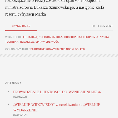
rozporządzenie o PEM) zostało dziś opatrzone podpisami
ministra zdrowia Łukasza Szumowskiego, a następnie szefa
resortu cyfryzacji Marka
CZYTAJ DALEJ
1 COMMENT
W KATEGORII:
EDUKACJA, KULTURA, SZTUKA
,
GOSPODARKA I EKONOMIA
,
NAUKA I
TECHNIKA
,
REDAKCJA
,
SPRAWIEDLIWOŚĆ
OZNACZONY JAKO:
100 KROTNE PODWYŻSZENIE NORM
,
5G
,
PEM
ARTYKUŁY
PROWADZENIE LUDZKOŚCI DO WZNIESIENIA￼ ￼
07/08/2026
„WIELKIE WIDOWISKO” w oczekiwaniu na „WIELKIE
WYDARZENIE”
07/08/2026