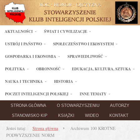
AKTUALNOŚCI
ŚWIAT I CYWILIZACJE
USTRÓJ I PAŃSTWO
SPOŁECZEŃSTWO I EKOSYSTEM
GOSPODARKA I EKONOMIA
SPRAWIEDLIWOŚĆ
POLITYKA
OBRONNOŚĆ
EDUKACJA, KULTURA, SZTUKA
NAUKA I TECHNIKA
HISTORIA
POCZET INTELIGENCJI POLSKIEJ
INNE TEMATY
STRONA GŁÓWNA
O STOWARZYSZENIU
AUTORZY
STANOWISKO KIP
KSIĄŻKI
WIDEO
KONTAKT
Jesteś tutaj:
Strona główna
Archiwum 100 KROTNE
PODWYŻSZENIE NORM