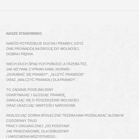
NASZE STANOWISKO
NARÓD POTRZEBUJE DUCHA I PRAWDY, GDYŻ
ONE PROWADZĄ NA DROGĘ DO WOLNOŚCI,
DOBRA I PIĘKNA.
NIECH DUCH ŚPIĄCYCH POBUDZI, A TRZEBA TEŻ,
JAK WZYWAŁ CYPRIAN KAMIL NORWID :
„DORABIAĆ SIĘ PRAWDY”, „SŁUŻYĆ PRAWDZIE”
ORAZ „WALCZYĆ PRAWDĄ I DLA PRAWDY”.
TO ZADANIE PODEJMUJEMY
ODKRYWAJĄC I GŁOSZĄC PRAWDĘ,
ZMAGAJĄC SIĘ O POSZERZENIE WOLNOŚCI
ORAZ UKAZUJĄC WARTOŚCI NARODOWE.
REALIZUJĄC DOBRA SPOŁECZNE TRZEBA NAM PRZEKŁADAĆ SŁOWA W
CODZIENNY TRUD
PRACY ORGANICZNEJ „OD PODSTAW”,
JAK PRADZIADOWIE, DLA ODBUDOWY
I UMOCNIENIA WSZYSTKIEGO,