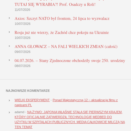
TUTAJ SIĘ WYRABIA?! Prof. Osadczy u Roli!
11/07/2026
Axios: Szczyt NATO był frontem, 24 lipca to wyzwalacz
10/07/2026
Rosja już nie wierzy, że Zachód chce pokoju na Ukrainie
10/07/2026
ANNA GŁOWACZ – NA FALI WIELKICH ZMIAN (całość)
09/07/2026
04.07.2026. – Stany Zjednoczone obchodziły swoje 250. urodziny
08/07/2026
NAJNOWSZE KOMENTARZE
WIELKI EKSPERYMENT
-
Ponad Majestatyczną 12 – aktualizacja filmu z
napisami PL
adamd
-
NA ŻYWO: JAPONIA WŁAŚNIE STAŁA SIĘ PIERWSZYM KRAJEM,
KTÓRY OFICJALNIE ZATWIERDZIŁ TECHNOLOGIĘ MEDBED DO
UŻYTKU W SZPITALACH PUBLICZNYCH. MEDIA CAŁKOWICIE MILCZĄ NA
TEN TEMAT