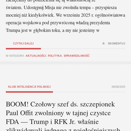
światem. Udostępnij Misja nie zwolniła tempa – przyspiesza
mocniej niż kiedykolwiek. We wrześniu 2025 r. ogólnoświatowa
operacja wojskowa pod przywróconą władzą prezydenta
Trumpa jest w głębokim toku, a my nie jesteśmy w
CZYTAJ DALEJ
SKOMENTUJ
W KATEGORII:
AKTUALNOŚCI
,
POLITYKA
,
SPRAWIEDLIWOŚĆ
KLUB INTELIGENCJI POLSKIEJ
09/09/2025
BOOM! Czołowy szef ds. szczepionek
Paul Offit zwolniony w tajnej czystce
FDA — Trump i RFK Jr. właśnie
zlikwidowali jednego z najgłośniejszych