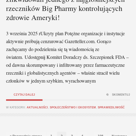
rzeczników Big Pharmy kontrolujących
zdrowie Ameryki!
3 września 2025 rUkryty plan Potężne organizacje i instytucje
aktywnie próbują cenzurować Gazetteller.com. Gorąco
zachęcamy do podzielenia się tą wiadomością ze
światem. Udostępnij Komitet Doradczy ds. Szczepionek FDA –
od dawna skorumpowany i infiltrowany przez farmaceutyczne
rzeczniki i globalistycznych agentów – właśnie stracił wielu
członków w jednym szybkim, wyrachowanym
CZYTAJ DALEJ
SKOMENTUJ
W KATEGORII:
AKTUALNOŚCI
,
SPOŁECZEŃSTWO I EKOSYSTEM
,
SPRAWIEDLIWOŚĆ
…
« Poprzednia strona
1
2
3
4
108
Następna