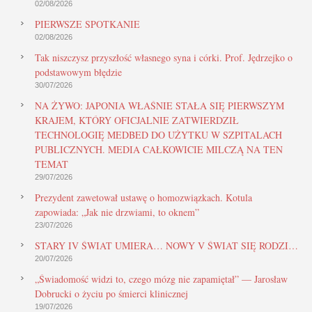
02/08/2026
PIERWSZE SPOTKANIE
02/08/2026
Tak niszczysz przyszłość własnego syna i córki. Prof. Jędrzejko o
podstawowym błędzie
30/07/2026
NA ŻYWO: JAPONIA WŁAŚNIE STAŁA SIĘ PIERWSZYM
KRAJEM, KTÓRY OFICJALNIE ZATWIERDZIŁ
TECHNOLOGIĘ MEDBED DO UŻYTKU W SZPITALACH
PUBLICZNYCH. MEDIA CAŁKOWICIE MILCZĄ NA TEN
TEMAT
29/07/2026
Prezydent zawetował ustawę o homozwiązkach. Kotula
zapowiada: „Jak nie drzwiami, to oknem”
23/07/2026
STARY IV ŚWIAT UMIERA… NOWY V ŚWIAT SIĘ RODZI…
20/07/2026
„Świadomość widzi to, czego mózg nie zapamiętał” — Jarosław
Dobrucki o życiu po śmierci klinicznej
19/07/2026