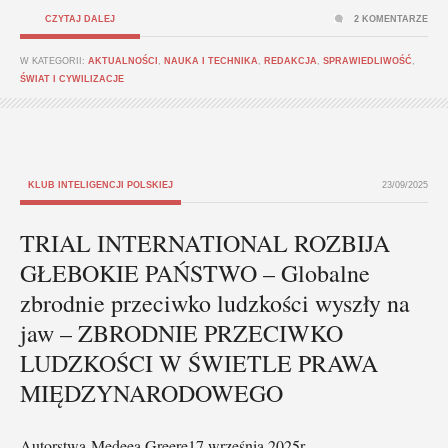
CZYTAJ DALEJ
2 KOMENTARZE
W KATEGORII:
AKTUALNOŚCI
,
NAUKA I TECHNIKA
,
REDAKCJA
,
SPRAWIEDLIWOŚĆ
,
ŚWIAT I CYWILIZACJE
KLUB INTELIGENCJI POLSKIEJ
23/09/2025
TRIAL INTERNATIONAL ROZBIJA
GŁEBOKIE PAŃSTWO – Globalne
zbrodnie przeciwko ludzkości wyszły na
jaw – ZBRODNIE PRZECIWKO
LUDZKOŚCI W ŚWIETLE PRAWA
MIĘDZYNARODOWEGO
Autorstwa Medeea Greere17 września 2025r.