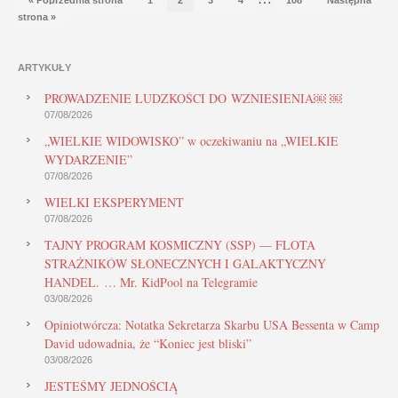
strona »
ARTYKUŁY
PROWADZENIE LUDZKOŚCI DO WZNIESIENIA￼ ￼
07/08/2026
„WIELKIE WIDOWISKO” w oczekiwaniu na „WIELKIE
WYDARZENIE”
07/08/2026
WIELKI EKSPERYMENT
07/08/2026
TAJNY PROGRAM KOSMICZNY (SSP) — FLOTA
STRAŻNIKÓW SŁONECZNYCH I GALAKTYCZNY
HANDEL. … Mr. KidPool na Telegramie
03/08/2026
Opiniotwórcza: Notatka Sekretarza Skarbu USA Bessenta w Camp
David udowadnia, że “Koniec jest bliski”
03/08/2026
JESTEŚMY JEDNOŚCIĄ