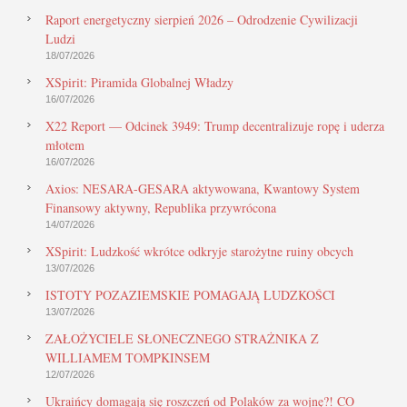
Raport energetyczny sierpień 2026 – Odrodzenie Cywilizacji
Ludzi
18/07/2026
XSpirit: Piramida Globalnej Władzy
16/07/2026
X22 Report — Odcinek 3949: Trump decentralizuje ropę i uderza
młotem
16/07/2026
Axios: NESARA-GESARA aktywowana, Kwantowy System
Finansowy aktywny, Republika przywrócona
14/07/2026
XSpirit: Ludzkość wkrótce odkryje starożytne ruiny obcych
13/07/2026
ISTOTY POZAZIEMSKIE POMAGAJĄ LUDZKOŚCI
13/07/2026
ZAŁOŻYCIELE SŁONECZNEGO STRAŻNIKA Z
WILLIAMEM TOMPKINSEM
12/07/2026
Ukraińcy domagają się roszczeń od Polaków za wojnę?! CO