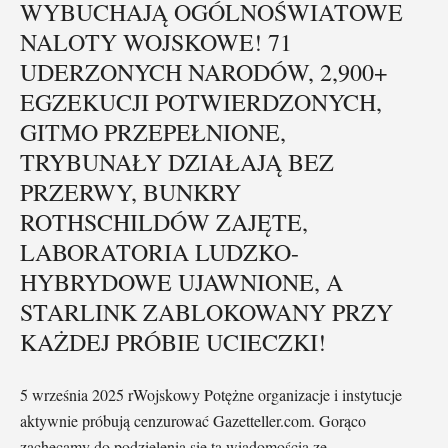
WYBUCHAJĄ OGÓLNOŚWIATOWE
NALOTY WOJSKOWE! 71
UDERZONYCH NARODÓW, 2,900+
EGZEKUCJI POTWIERDZONYCH,
GITMO PRZEPEŁNIONE,
TRYBUNAŁY DZIAŁAJĄ BEZ
PRZERWY, BUNKRY
ROTHSCHILDÓW ZAJĘTE,
LABORATORIA LUDZKO-
HYBRYDOWE UJAWNIONE, A
STARLINK ZABLOKOWANY PRZY
KAŻDEJ PRÓBIE UCIECZKI!
5 września 2025 rWojskowy Potężne organizacje i instytucje
aktywnie próbują cenzurować Gazetteller.com. Gorąco
zachęcamy do podzielenia się tą wiadomością ze