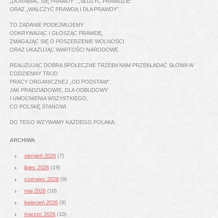
„DORABIAĆ SIĘ PRAWDY”, „SŁUŻYĆ PRAWDZIE”
ORAZ „WALCZYĆ PRAWDĄ I DLA PRAWDY”.
TO ZADANIE PODEJMUJEMY
ODKRYWAJĄC I GŁOSZĄC PRAWDĘ,
ZMAGAJĄC SIĘ O POSZERZENIE WOLNOŚCI
ORAZ UKAZUJĄC WARTOŚCI NARODOWE.
REALIZUJĄC DOBRA SPOŁECZNE TRZEBA NAM PRZEKŁADAĆ SŁOWA W
CODZIENNY TRUD
PRACY ORGANICZNEJ „OD PODSTAW”,
JAK PRADZIADOWIE, DLA ODBUDOWY
I UMOCNIENIA WSZYSTKIEGO,
CO POLSKĘ STANOWI.
DO TEGO WZYWAMY KAŻDEGO POLAKA.
ARCHIWA
sierpień 2026
(7)
lipiec 2026
(19)
czerwiec 2026
(9)
maj 2026
(10)
kwiecień 2026
(9)
marzec 2026
(10)