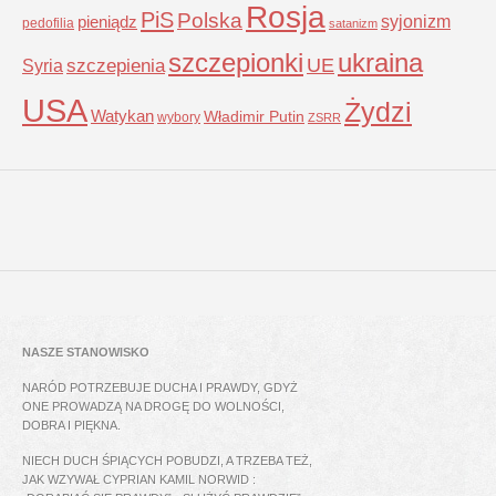
Rosja
PiS
Polska
syjonizm
pieniądz
pedofilia
satanizm
szczepionki
ukraina
UE
Syria
szczepienia
USA
Żydzi
Watykan
Władimir Putin
wybory
ZSRR
NASZE STANOWISKO
NARÓD POTRZEBUJE DUCHA I PRAWDY, GDYŻ
ONE PROWADZĄ NA DROGĘ DO WOLNOŚCI,
DOBRA I PIĘKNA.
NIECH DUCH ŚPIĄCYCH POBUDZI, A TRZEBA TEŻ,
JAK WZYWAŁ CYPRIAN KAMIL NORWID :