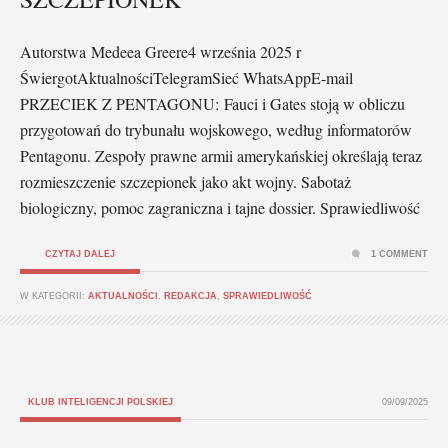
Autorstwa Medeea Greere4 września 2025 r
ŚwiergotAktualnościTelegramSieć WhatsAppE-mail
PRZECIEK Z PENTAGONU: Fauci i Gates stoją w obliczu
przygotowań do trybunału wojskowego, według informatorów
Pentagonu. Zespoły prawne armii amerykańskiej określają teraz
rozmieszczenie szczepionek jako akt wojny. Sabotaż
biologiczny, pomoc zagraniczna i tajne dossier. Sprawiedliwość
CZYTAJ DALEJ
1 COMMENT
W KATEGORII:
AKTUALNOŚCI
,
REDAKCJA
,
SPRAWIEDLIWOŚĆ
KLUB INTELIGENCJI POLSKIEJ
09/09/2025