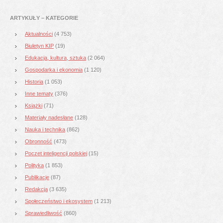
ARTYKUŁY – KATEGORIE
Aktualności
(4 753)
Biuletyn KIP
(19)
Edukacja, kultura, sztuka
(2 064)
Gospodarka i ekonomia
(1 120)
Historia
(1 053)
Inne tematy
(376)
Książki
(71)
Materiały nadesłane
(128)
Nauka i technika
(862)
Obronność
(473)
Poczet inteligencji polskiej
(15)
Polityka
(1 853)
Publikacje
(87)
Redakcja
(3 635)
Społeczeństwo i ekosystem
(1 213)
Sprawiedliwość
(860)