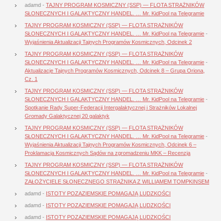
adamd
-
TAJNY PROGRAM KOSMICZNY (SSP) — FLOTA STRAŻNIKÓW
SŁONECZNYCH I GALAKTYCZNY HANDEL. … Mr. KidPool na Telegramie
TAJNY PROGRAM KOSMICZNY (SSP) — FLOTA STRAŻNIKÓW
SŁONECZNYCH I GALAKTYCZNY HANDEL. … Mr. KidPool na Telegramie
-
Wyjaśnienia Aktualizacji Tajnych Programów Kosmicznych, Odcinek 2
TAJNY PROGRAM KOSMICZNY (SSP) — FLOTA STRAŻNIKÓW
SŁONECZNYCH I GALAKTYCZNY HANDEL. … Mr. KidPool na Telegramie
-
Aktualizacje Tajnych Programów Kosmicznych, Odcinek 8 – Grupa Oriona,
Cz. 1
TAJNY PROGRAM KOSMICZNY (SSP) — FLOTA STRAŻNIKÓW
SŁONECZNYCH I GALAKTYCZNY HANDEL. … Mr. KidPool na Telegramie
-
Spotkanie Rady Super-Federacji Intergalaktycznej i Strażników Lokalnej
Gromady Galaktycznej 20 galaktyk
TAJNY PROGRAM KOSMICZNY (SSP) — FLOTA STRAŻNIKÓW
SŁONECZNYCH I GALAKTYCZNY HANDEL. … Mr. KidPool na Telegramie
-
Wyjaśnienia Aktualizacji Tajnych Programów Kosmicznych, Odcinek 6 –
Proklamacja Kosmicznych Sądów na zgromadzeniu MKK – Recenzja
TAJNY PROGRAM KOSMICZNY (SSP) — FLOTA STRAŻNIKÓW
SŁONECZNYCH I GALAKTYCZNY HANDEL. … Mr. KidPool na Telegramie
-
ZAŁOŻYCIELE SŁONECZNEGO STRAŻNIKA Z WILLIAMEM TOMPKINSEM
adamd
-
ISTOTY POZAZIEMSKIE POMAGAJĄ LUDZKOŚCI
adamd
-
ISTOTY POZAZIEMSKIE POMAGAJĄ LUDZKOŚCI
adamd
-
ISTOTY POZAZIEMSKIE POMAGAJĄ LUDZKOŚCI