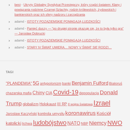
best
-
Ukryty Globalny Syndykat Przestępczy, który rządzi światem: Klany i
powiązania rodzinne Czarnej Szlachty, rodzin królewskich, żydowskich i
bankierskich oraz ich sfery nadzoru i zarządzania
adamd
-
ISTOTY POZAZIEMSKIE POMAGAJĄ LUDZKOŚCI
adamd
-
Pamięć duszy — “po drugiej stronie okazuje się, że to była tylko gra”
— Jarosław Dobrucki
adamd
-
ISTOTY POZAZIEMSKIE POMAGAJĄ LUDZKOŚCI
adamd
-
STARY IV ŚWIAT UMIERA… NOWY V ŚWIAT SIĘ RODZI…
TAGI
5G
Benjamin Fulford
"PLANDEMIA"
antypolonizm
banki
Białoruś
Covid-19
Donald
Chiny
CIA
chazarska mafia
depopulacja
Izrael
Trump
globalizm
Holokaust
III RP
II wojna światowa
koronawirus
Kościół
kontrola umysłu
Jarosław Kaczyński
ludobójstwo
NWO
Niemcy
NATO
katolicki
lichwa
NBP