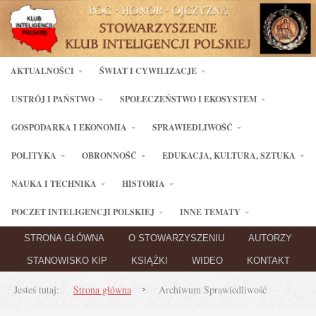
AKTUALNOŚCI
ŚWIAT I CYWILIZACJE
USTRÓJ I PAŃSTWO
SPOŁECZEŃSTWO I EKOSYSTEM
GOSPODARKA I EKONOMIA
SPRAWIEDLIWOŚĆ
POLITYKA
OBRONNOŚĆ
EDUKACJA, KULTURA, SZTUKA
NAUKA I TECHNIKA
HISTORIA
POCZET INTELIGENCJI POLSKIEJ
INNE TEMATY
STRONA GŁÓWNA
O STOWARZYSZENIU
AUTORZY
STANOWISKO KIP
KSIĄŻKI
WIDEO
KONTAKT
Jesteś tutaj:
Strona główna
Archiwum Sprawiedliwość