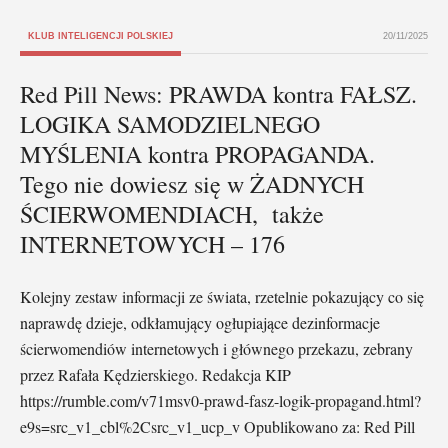
KLUB INTELIGENCJI POLSKIEJ
20/11/2025
Red Pill News: PRAWDA kontra FAŁSZ.
LOGIKA SAMODZIELNEGO
MYŚLENIA kontra PROPAGANDA.
Tego nie dowiesz się w ŻADNYCH
ŚCIERWOMENDIACH, także
INTERNETOWYCH – 176
Kolejny zestaw informacji ze świata, rzetelnie pokazujący co się
naprawdę dzieje, odkłamujący ogłupiające dezinformacje
ścierwomendiów internetowych i głównego przekazu, zebrany
przez Rafała Kędzierskiego. Redakcja KIP
https://rumble.com/v71msv0-prawd-fasz-logik-propagand.html?
e9s=src_v1_cbl%2Csrc_v1_ucp_v Opublikowano za: Red Pill