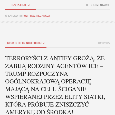
CZYTAJ DALEJ
2 KOMENTARZE
W KATEGORII:
POLITYKA
,
REDAKCJA
KLUB INTELIGENCJI POLSKIEJ
03/11/2025
TERRORYŚCI Z ANTIFY GROŻĄ, ŻE
ZABIJĄ RODZINY AGENTÓW ICE –
TRUMP ROZPOCZYNA
OGÓLNOKRAJOWĄ OPERACJĘ
MAJĄCĄ NA CELU ŚCIGANIE
WSPIERANEJ PRZEZ ELITY SIATKI,
KTÓRA PRÓBUJE ZNISZCZYĆ
AMERYKĘ OD ŚRODKA!