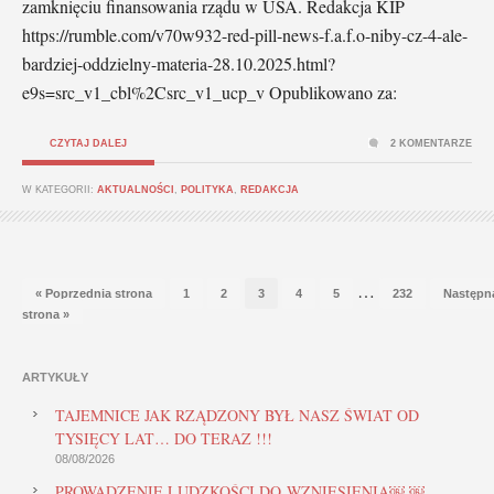
zamknięciu finansowania rządu w USA. Redakcja KIP
https://rumble.com/v70w932-red-pill-news-f.a.f.o-niby-cz-4-ale-
bardziej-oddzielny-materia-28.10.2025.html?
e9s=src_v1_cbl%2Csrc_v1_ucp_v Opublikowano za:
CZYTAJ DALEJ
2 KOMENTARZE
W KATEGORII:
AKTUALNOŚCI
,
POLITYKA
,
REDAKCJA
…
« Poprzednia strona
1
2
3
4
5
232
Następn
strona »
ARTYKUŁY
TAJEMNICE JAK RZĄDZONY BYŁ NASZ ŚWIAT OD
TYSIĘCY LAT… DO TERAZ !!!
08/08/2026
PROWADZENIE LUDZKOŚCI DO WZNIESIENIA￼ ￼