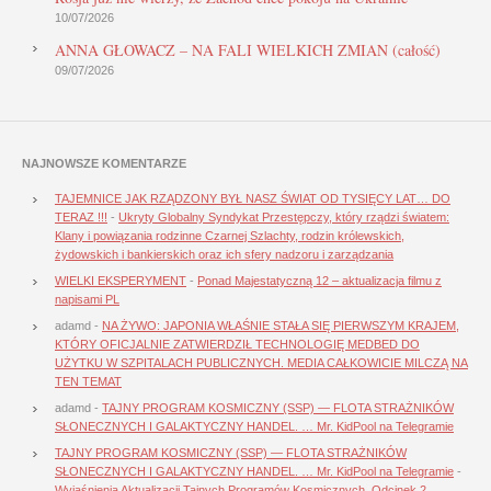
10/07/2026
ANNA GŁOWACZ – NA FALI WIELKICH ZMIAN (całość)
09/07/2026
NAJNOWSZE KOMENTARZE
TAJEMNICE JAK RZĄDZONY BYŁ NASZ ŚWIAT OD TYSIĘCY LAT… DO
TERAZ !!!
-
Ukryty Globalny Syndykat Przestępczy, który rządzi światem:
Klany i powiązania rodzinne Czarnej Szlachty, rodzin królewskich,
żydowskich i bankierskich oraz ich sfery nadzoru i zarządzania
WIELKI EKSPERYMENT
-
Ponad Majestatyczną 12 – aktualizacja filmu z
napisami PL
adamd
-
NA ŻYWO: JAPONIA WŁAŚNIE STAŁA SIĘ PIERWSZYM KRAJEM,
KTÓRY OFICJALNIE ZATWIERDZIŁ TECHNOLOGIĘ MEDBED DO
UŻYTKU W SZPITALACH PUBLICZNYCH. MEDIA CAŁKOWICIE MILCZĄ NA
TEN TEMAT
adamd
-
TAJNY PROGRAM KOSMICZNY (SSP) — FLOTA STRAŻNIKÓW
SŁONECZNYCH I GALAKTYCZNY HANDEL. … Mr. KidPool na Telegramie
TAJNY PROGRAM KOSMICZNY (SSP) — FLOTA STRAŻNIKÓW
SŁONECZNYCH I GALAKTYCZNY HANDEL. … Mr. KidPool na Telegramie
-
Wyjaśnienia Aktualizacji Tajnych Programów Kosmicznych, Odcinek 2