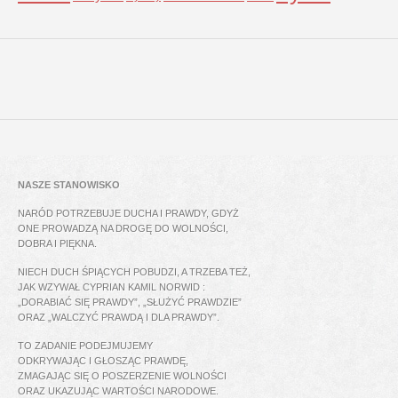
NASZE STANOWISKO
NARÓD POTRZEBUJE DUCHA I PRAWDY, GDYŻ
ONE PROWADZĄ NA DROGĘ DO WOLNOŚCI,
DOBRA I PIĘKNA.
NIECH DUCH ŚPIĄCYCH POBUDZI, A TRZEBA TEŻ,
JAK WZYWAŁ CYPRIAN KAMIL NORWID :
„DORABIAĆ SIĘ PRAWDY”, „SŁUŻYĆ PRAWDZIE”
ORAZ „WALCZYĆ PRAWDĄ I DLA PRAWDY”.
TO ZADANIE PODEJMUJEMY
ODKRYWAJĄC I GŁOSZĄC PRAWDĘ,
ZMAGAJĄC SIĘ O POSZERZENIE WOLNOŚCI
ORAZ UKAZUJĄC WARTOŚCI NARODOWE.