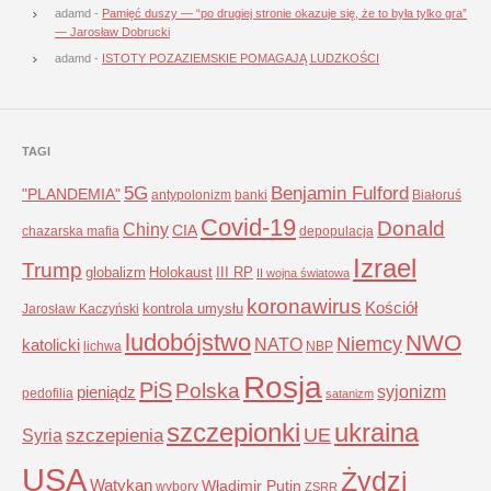
adamd
-
Pamięć duszy — “po drugiej stronie okazuje się, że to była tylko gra”
— Jarosław Dobrucki
adamd
-
ISTOTY POZAZIEMSKIE POMAGAJĄ LUDZKOŚCI
TAGI
5G
Benjamin Fulford
"PLANDEMIA"
antypolonizm
banki
Białoruś
Covid-19
Donald
Chiny
CIA
chazarska mafia
depopulacja
Izrael
Trump
globalizm
Holokaust
III RP
II wojna światowa
koronawirus
Kościół
kontrola umysłu
Jarosław Kaczyński
ludobójstwo
NWO
Niemcy
NATO
katolicki
lichwa
NBP
Rosja
PiS
Polska
syjonizm
pieniądz
pedofilia
satanizm
szczepionki
ukraina
UE
Syria
szczepienia
USA
Żydzi
Watykan
Władimir Putin
wybory
ZSRR