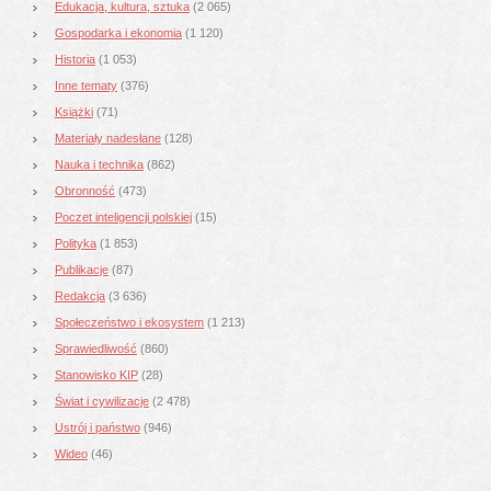
Edukacja, kultura, sztuka
(2 065)
Gospodarka i ekonomia
(1 120)
Historia
(1 053)
Inne tematy
(376)
Książki
(71)
Materiały nadesłane
(128)
Nauka i technika
(862)
Obronność
(473)
Poczet inteligencji polskiej
(15)
Polityka
(1 853)
Publikacje
(87)
Redakcja
(3 636)
Społeczeństwo i ekosystem
(1 213)
Sprawiedliwość
(860)
Stanowisko KIP
(28)
Świat i cywilizacje
(2 478)
Ustrój i państwo
(946)
Wideo
(46)