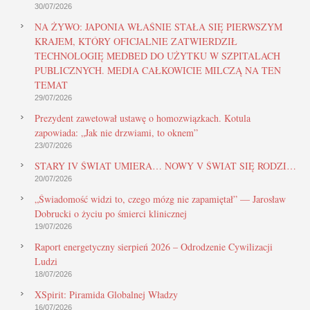
30/07/2026
NA ŻYWO: JAPONIA WŁAŚNIE STAŁA SIĘ PIERWSZYM
KRAJEM, KTÓRY OFICJALNIE ZATWIERDZIŁ
TECHNOLOGIĘ MEDBED DO UŻYTKU W SZPITALACH
PUBLICZNYCH. MEDIA CAŁKOWICIE MILCZĄ NA TEN
TEMAT
29/07/2026
Prezydent zawetował ustawę o homozwiązkach. Kotula
zapowiada: „Jak nie drzwiami, to oknem”
23/07/2026
STARY IV ŚWIAT UMIERA… NOWY V ŚWIAT SIĘ RODZI…
20/07/2026
„Świadomość widzi to, czego mózg nie zapamiętał” — Jarosław
Dobrucki o życiu po śmierci klinicznej
19/07/2026
Raport energetyczny sierpień 2026 – Odrodzenie Cywilizacji
Ludzi
18/07/2026
XSpirit: Piramida Globalnej Władzy
16/07/2026