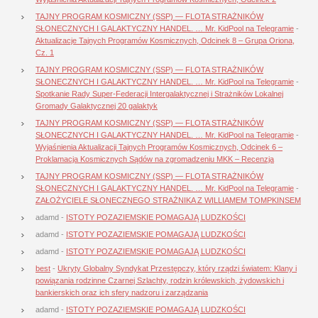
TAJNY PROGRAM KOSMICZNY (SSP) — FLOTA STRAŻNIKÓW
SŁONECZNYCH I GALAKTYCZNY HANDEL. … Mr. KidPool na Telegramie
-
Aktualizacje Tajnych Programów Kosmicznych, Odcinek 8 – Grupa Oriona,
Cz. 1
TAJNY PROGRAM KOSMICZNY (SSP) — FLOTA STRAŻNIKÓW
SŁONECZNYCH I GALAKTYCZNY HANDEL. … Mr. KidPool na Telegramie
-
Spotkanie Rady Super-Federacji Intergalaktycznej i Strażników Lokalnej
Gromady Galaktycznej 20 galaktyk
TAJNY PROGRAM KOSMICZNY (SSP) — FLOTA STRAŻNIKÓW
SŁONECZNYCH I GALAKTYCZNY HANDEL. … Mr. KidPool na Telegramie
-
Wyjaśnienia Aktualizacji Tajnych Programów Kosmicznych, Odcinek 6 –
Proklamacja Kosmicznych Sądów na zgromadzeniu MKK – Recenzja
TAJNY PROGRAM KOSMICZNY (SSP) — FLOTA STRAŻNIKÓW
SŁONECZNYCH I GALAKTYCZNY HANDEL. … Mr. KidPool na Telegramie
-
ZAŁOŻYCIELE SŁONECZNEGO STRAŻNIKA Z WILLIAMEM TOMPKINSEM
adamd
-
ISTOTY POZAZIEMSKIE POMAGAJĄ LUDZKOŚCI
adamd
-
ISTOTY POZAZIEMSKIE POMAGAJĄ LUDZKOŚCI
adamd
-
ISTOTY POZAZIEMSKIE POMAGAJĄ LUDZKOŚCI
best
-
Ukryty Globalny Syndykat Przestępczy, który rządzi światem: Klany i
powiązania rodzinne Czarnej Szlachty, rodzin królewskich, żydowskich i
bankierskich oraz ich sfery nadzoru i zarządzania
adamd
-
ISTOTY POZAZIEMSKIE POMAGAJĄ LUDZKOŚCI