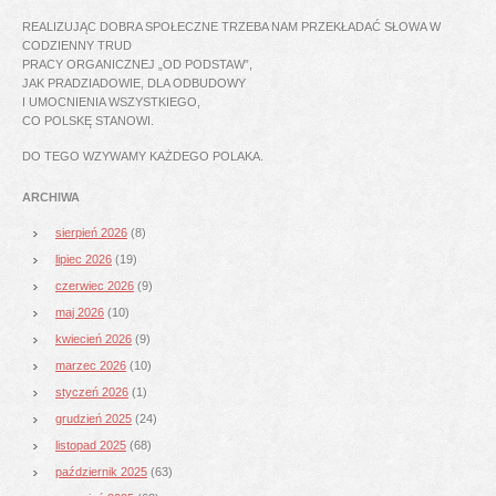
REALIZUJĄC DOBRA SPOŁECZNE TRZEBA NAM PRZEKŁADAĆ SŁOWA W
CODZIENNY TRUD
PRACY ORGANICZNEJ „OD PODSTAW”,
JAK PRADZIADOWIE, DLA ODBUDOWY
I UMOCNIENIA WSZYSTKIEGO,
CO POLSKĘ STANOWI.
DO TEGO WZYWAMY KAŻDEGO POLAKA.
ARCHIWA
sierpień 2026
(8)
lipiec 2026
(19)
czerwiec 2026
(9)
maj 2026
(10)
kwiecień 2026
(9)
marzec 2026
(10)
styczeń 2026
(1)
grudzień 2025
(24)
listopad 2025
(68)
październik 2025
(63)