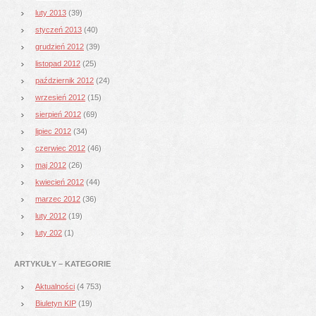
luty 2013
(39)
styczeń 2013
(40)
grudzień 2012
(39)
listopad 2012
(25)
październik 2012
(24)
wrzesień 2012
(15)
sierpień 2012
(69)
lipiec 2012
(34)
czerwiec 2012
(46)
maj 2012
(26)
kwiecień 2012
(44)
marzec 2012
(36)
luty 2012
(19)
luty 202
(1)
ARTYKUŁY – KATEGORIE
Aktualności
(4 753)
Biuletyn KIP
(19)