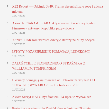
X22 Report — Odcinek 3949: Trump decentralizuje ropę i uderza
młotem
16/07/2026
Axios: NESARA-GESARA aktywowana, Kwantowy System
Finansowy aktywny, Republika przywrócona
14/07/2026
XSpirit: Ludzkość wkrótce odkryje starożytne ruiny obcych
13/07/2026
ISTOTY POZAZIEMSKIE POMAGAJĄ LUDZKOŚCI
13/07/2026
ZAŁOŻYCIELE SŁONECZNEGO STRAŻNIKA Z
WILLIAMEM TOMPKINSEM
12/07/2026
Ukraińcy domagają się roszczeń od Polaków za wojnę?! CO
TUTAJ SIĘ WYRABIA?! Prof. Osadczy u Roli!
11/07/2026
Axios: Szczyt NATO był frontem, 24 lipca to wyzwalacz
10/07/2026
Rosja już nie wierzy, że Zachód chce pokoju na Ukrainie