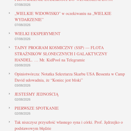
07/08/2026
„WIELKIE WIDOWISKO” w oczekiwaniu na „WIELKIE
WYDARZENIE”
07/08/2026
WIELKI EKSPERYMENT
07/08/2026
TAJNY PROGRAM KOSMICZNY (SSP) — FLOTA
STRAŻNIKÓW SŁONECZNYCH I GALAKTYCZNY
HANDEL. … Mr. KidPool na Telegramie
03/08/2026
Opiniotwórcza: Notatka Sekretarza Skarbu USA Bessenta w Camp
David udowadnia, że “Koniec jest bliski”
03/08/2026
JESTEŚMY JEDNOŚCIĄ
02/08/2026
PIERWSZE SPOTKANIE
02/08/2026
Tak niszczysz przyszłość własnego syna i córki. Prof. Jędrzejko o
podstawowym błędzie