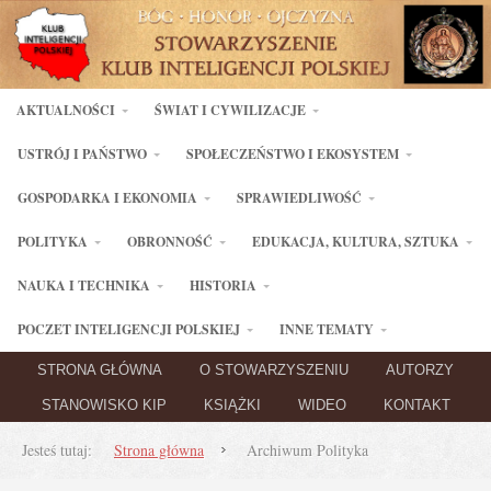
AKTUALNOŚCI
ŚWIAT I CYWILIZACJE
USTRÓJ I PAŃSTWO
SPOŁECZEŃSTWO I EKOSYSTEM
GOSPODARKA I EKONOMIA
SPRAWIEDLIWOŚĆ
POLITYKA
OBRONNOŚĆ
EDUKACJA, KULTURA, SZTUKA
NAUKA I TECHNIKA
HISTORIA
POCZET INTELIGENCJI POLSKIEJ
INNE TEMATY
STRONA GŁÓWNA
O STOWARZYSZENIU
AUTORZY
STANOWISKO KIP
KSIĄŻKI
WIDEO
KONTAKT
Jesteś tutaj:
Strona główna
Archiwum Polityka