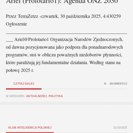
Ariel (Prolotario1): Agenda ONZ 2030
Przez TerraZetzz -czwartek, 30 października 2025, 4:430259
Ogłoszenie
___________________________________________________
___ Ariel@Prolotario1 Organizacja Narodów Zjednoczonych,
od dawna pozycjonowana jako podpora dla ponadnarodowych
programów, stoi w obliczu poważnych niedoborów płynności,
które paraliżują jej fundamentalne działania. Według stanu na
połowę 2025 r.
CZYTAJ DALEJ
SKOMENTUJ
W KATEGORII:
AKTUALNOŚCI
,
POLITYKA
KLUB INTELIGENCJI POLSKIEJ
31/10/2025