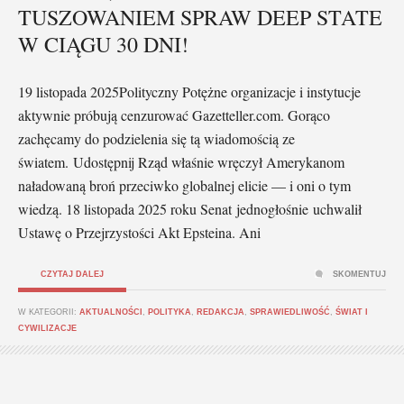
TUSZOWANIEM SPRAW DEEP STATE
W CIĄGU 30 DNI!
19 listopada 2025Polityczny Potężne organizacje i instytucje
aktywnie próbują cenzurować Gazetteller.com. Gorąco
zachęcamy do podzielenia się tą wiadomością ze
światem. Udostępnij Rząd właśnie wręczył Amerykanom
naładowaną broń przeciwko globalnej elicie — i oni o tym
wiedzą. 18 listopada 2025 roku Senat jednogłośnie uchwalił
Ustawę o Przejrzystości Akt Epsteina. Ani
CZYTAJ DALEJ
SKOMENTUJ
W KATEGORII:
AKTUALNOŚCI
,
POLITYKA
,
REDAKCJA
,
SPRAWIEDLIWOŚĆ
,
ŚWIAT I
CYWILIZACJE