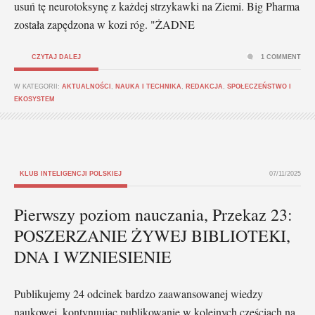
usuń tę neurotoksynę z każdej strzykawki na Ziemi. Big Pharma
została zapędzona w kozi róg. "ŻADNE
CZYTAJ DALEJ
1 COMMENT
W KATEGORII:
AKTUALNOŚCI
,
NAUKA I TECHNIKA
,
REDAKCJA
,
SPOŁECZEŃSTWO I
EKOSYSTEM
KLUB INTELIGENCJI POLSKIEJ
07/11/2025
Pierwszy poziom nauczania, Przekaz 23:
POSZERZANIE ŻYWEJ BIBLIOTEKI,
DNA I WZNIESIENIE
Publikujemy 24 odcinek bardzo zaawansowanej wiedzy
naukowej, kontynuując publikowanie w kolejnych częściach na