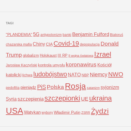
TAGI
5G
Benjamin Fulford
"PLANDEMIA"
antypolonizm
banki
Białoruś
Covid-19
Donald
Chiny
CIA
chazarska mafia
depopulacja
Izrael
Trump
globalizm
Holokaust
III RP
II wojna światowa
koronawirus
Kościół
kontrola umysłu
Jarosław Kaczyński
ludobójstwo
NWO
Niemcy
NATO
katolicki
lichwa
NBP
Rosja
PiS
Polska
syjonizm
pieniądz
pedofilia
satanizm
szczepionki
ukraina
UE
Syria
szczepienia
USA
Żydzi
Watykan
Władimir Putin
wybory
ZSRR