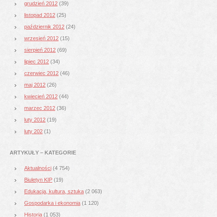
grudzień 2012
(39)
listopad 2012
(25)
październik 2012
(24)
wrzesień 2012
(15)
sierpień 2012
(69)
lipiec 2012
(34)
czerwiec 2012
(46)
maj 2012
(26)
kwiecień 2012
(44)
marzec 2012
(36)
luty 2012
(19)
luty 202
(1)
ARTYKUŁY – KATEGORIE
Aktualności
(4 754)
Biuletyn KIP
(19)
Edukacja, kultura, sztuka
(2 063)
Gospodarka i ekonomia
(1 120)
Historia
(1 053)