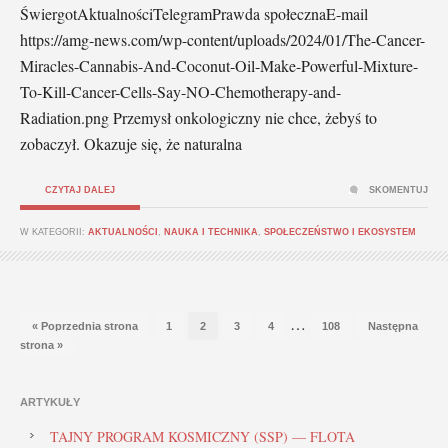
ŚwiergotAktualnościTelegramPrawda społecznaE-mail
https://amg-news.com/wp-content/uploads/2024/01/The-Cancer-
Miracles-Cannabis-And-Coconut-Oil-Make-Powerful-Mixture-
To-Kill-Cancer-Cells-Say-NO-Chemotherapy-and-
Radiation.png Przemysł onkologiczny nie chce, żebyś to
zobaczył. Okazuje się, że naturalna
CZYTAJ DALEJ
SKOMENTUJ
W KATEGORII:
AKTUALNOŚCI
,
NAUKA I TECHNIKA
,
SPOŁECZEŃSTWO I EKOSYSTEM
…
« Poprzednia strona
1
2
3
4
108
Następna
strona »
ARTYKUŁY
TAJNY PROGRAM KOSMICZNY (SSP) — FLOTA