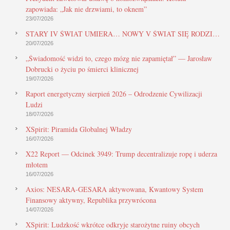
zapowiada: „Jak nie drzwiami, to oknem”
23/07/2026
STARY IV ŚWIAT UMIERA… NOWY V ŚWIAT SIĘ RODZI…
20/07/2026
„Świadomość widzi to, czego mózg nie zapamiętał” — Jarosław
Dobrucki o życiu po śmierci klinicznej
19/07/2026
Raport energetyczny sierpień 2026 – Odrodzenie Cywilizacji
Ludzi
18/07/2026
XSpirit: Piramida Globalnej Władzy
16/07/2026
X22 Report — Odcinek 3949: Trump decentralizuje ropę i uderza
młotem
16/07/2026
Axios: NESARA-GESARA aktywowana, Kwantowy System
Finansowy aktywny, Republika przywrócona
14/07/2026
XSpirit: Ludzkość wkrótce odkryje starożytne ruiny obcych