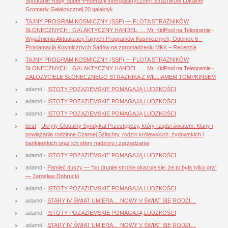
Spotkanie Rady Super-Federacji Intergalaktycznej i Strażników Lokalnej
Gromady Galaktycznej 20 galaktyk
TAJNY PROGRAM KOSMICZNY (SSP) — FLOTA STRAŻNIKÓW
SŁONECZNYCH I GALAKTYCZNY HANDEL. … Mr. KidPool na Telegramie
-
Wyjaśnienia Aktualizacji Tajnych Programów Kosmicznych, Odcinek 6 –
Proklamacja Kosmicznych Sądów na zgromadzeniu MKK – Recenzja
TAJNY PROGRAM KOSMICZNY (SSP) — FLOTA STRAŻNIKÓW
SŁONECZNYCH I GALAKTYCZNY HANDEL. … Mr. KidPool na Telegramie
-
ZAŁOŻYCIELE SŁONECZNEGO STRAŻNIKA Z WILLIAMEM TOMPKINSEM
adamd
-
ISTOTY POZAZIEMSKIE POMAGAJĄ LUDZKOŚCI
adamd
-
ISTOTY POZAZIEMSKIE POMAGAJĄ LUDZKOŚCI
adamd
-
ISTOTY POZAZIEMSKIE POMAGAJĄ LUDZKOŚCI
best
-
Ukryty Globalny Syndykat Przestępczy, który rządzi światem: Klany i
powiązania rodzinne Czarnej Szlachty, rodzin królewskich, żydowskich i
bankierskich oraz ich sfery nadzoru i zarządzania
adamd
-
ISTOTY POZAZIEMSKIE POMAGAJĄ LUDZKOŚCI
adamd
-
Pamięć duszy — “po drugiej stronie okazuje się, że to była tylko gra”
— Jarosław Dobrucki
adamd
-
ISTOTY POZAZIEMSKIE POMAGAJĄ LUDZKOŚCI
adamd
-
STARY IV ŚWIAT UMIERA… NOWY V ŚWIAT SIĘ RODZI…
adamd
-
ISTOTY POZAZIEMSKIE POMAGAJĄ LUDZKOŚCI
adamd
-
STARY IV ŚWIAT UMIERA… NOWY V ŚWIAT SIĘ RODZI…