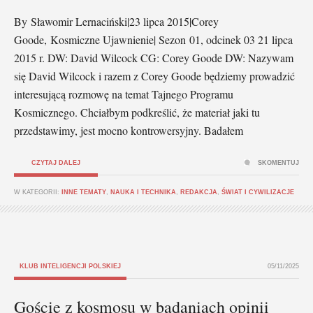
By Sławomir Lernaciński|23 lipca 2015|Corey
Goode, Kosmiczne Ujawnienie| Sezon 01, odcinek 03 21 lipca
2015 r. DW: David Wilcock CG: Corey Goode DW: Nazywam
się David Wilcock i razem z Corey Goode będziemy prowadzić
interesującą rozmowę na temat Tajnego Programu
Kosmicznego. Chciałbym podkreślić, że materiał jaki tu
przedstawimy, jest mocno kontrowersyjny. Badałem
CZYTAJ DALEJ
SKOMENTUJ
W KATEGORII:
INNE TEMATY
,
NAUKA I TECHNIKA
,
REDAKCJA
,
ŚWIAT I CYWILIZACJE
KLUB INTELIGENCJI POLSKIEJ
05/11/2025
Goście z kosmosu w badaniach opinii