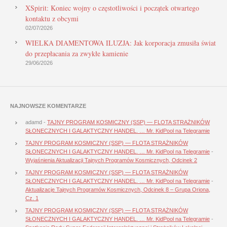
XSpirit: Koniec wojny o częstotliwości i początek otwartego
kontaktu z obcymi
02/07/2026
WIELKA DIAMENTOWA ILUZJA: Jak korporacja zmusiła świat
do przepłacania za zwykłe kamienie
29/06/2026
NAJNOWSZE KOMENTARZE
adamd
-
TAJNY PROGRAM KOSMICZNY (SSP) — FLOTA STRAŻNIKÓW
SŁONECZNYCH I GALAKTYCZNY HANDEL. … Mr. KidPool na Telegramie
TAJNY PROGRAM KOSMICZNY (SSP) — FLOTA STRAŻNIKÓW
SŁONECZNYCH I GALAKTYCZNY HANDEL. … Mr. KidPool na Telegramie
-
Wyjaśnienia Aktualizacji Tajnych Programów Kosmicznych, Odcinek 2
TAJNY PROGRAM KOSMICZNY (SSP) — FLOTA STRAŻNIKÓW
SŁONECZNYCH I GALAKTYCZNY HANDEL. … Mr. KidPool na Telegramie
-
Aktualizacje Tajnych Programów Kosmicznych, Odcinek 8 – Grupa Oriona,
Cz. 1
TAJNY PROGRAM KOSMICZNY (SSP) — FLOTA STRAŻNIKÓW
SŁONECZNYCH I GALAKTYCZNY HANDEL. … Mr. KidPool na Telegramie
-