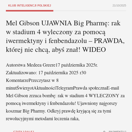
KLUB INTELIGENCJI POLSKIEJ
21/10/2025
Mel Gibson UJAWNIA Big Pharmę: rak
w stadium 4 wyleczony za pomocą
iwermektyny i fenbendazolu – PRAWDA,
której nie chcą, abyś znał! WIDEO
Autorstwa Medeea Greere17 października 2025r.
Zaktualizowano: 17 października 2025 r30
KomentarzePrzeczytasz w 8
minutŚwiergotAktualnościTelegramPrawda społecznaE-mail
Mel Gibson zrzuca bombę: rak w stadium 4 WYLECZONY za
pomocą iwermektyny i fenbendazolu! Ujawniony najgorszy
koszmar Big Pharmy. Odkryj prawdę kryjącą się za tymi
rewolucyjnymi metodami leczenia raka,
CZYTAJ DALEJ
SKOMENTUJ