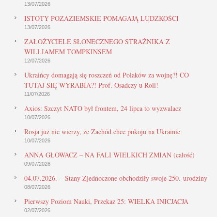
13/07/2026
ISTOTY POZAZIEMSKIE POMAGAJĄ LUDZKOŚCI
13/07/2026
ZAŁOŻYCIELE SŁONECZNEGO STRAŻNIKA Z
WILLIAMEM TOMPKINSEM
12/07/2026
Ukraińcy domagają się roszczeń od Polaków za wojnę?! CO
TUTAJ SIĘ WYRABIA?! Prof. Osadczy u Roli!
11/07/2026
Axios: Szczyt NATO był frontem, 24 lipca to wyzwalacz
10/07/2026
Rosja już nie wierzy, że Zachód chce pokoju na Ukrainie
10/07/2026
ANNA GŁOWACZ – NA FALI WIELKICH ZMIAN (całość)
09/07/2026
04.07.2026. – Stany Zjednoczone obchodziły swoje 250. urodziny
08/07/2026
Pierwszy Poziom Nauki, Przekaz 25: WIELKA INICJACJA
02/07/2026