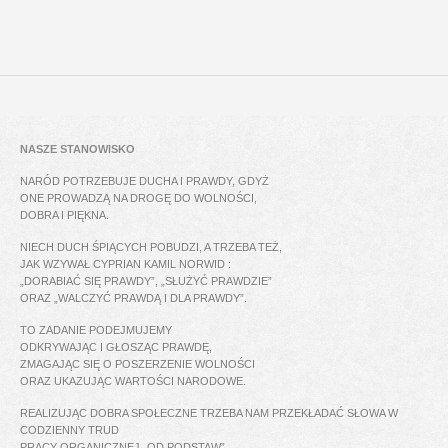
NASZE STANOWISKO
NARÓD POTRZEBUJE DUCHA I PRAWDY, GDYŻ
ONE PROWADZĄ NA DROGĘ DO WOLNOŚCI,
DOBRA I PIĘKNA.
NIECH DUCH ŚPIĄCYCH POBUDZI, A TRZEBA TEŻ,
JAK WZYWAŁ CYPRIAN KAMIL NORWID :
„DORABIAĆ SIĘ PRAWDY”, „SŁUŻYĆ PRAWDZIE”
ORAZ „WALCZYĆ PRAWDĄ I DLA PRAWDY”.
TO ZADANIE PODEJMUJEMY
ODKRYWAJĄC I GŁOSZĄC PRAWDĘ,
ZMAGAJĄC SIĘ O POSZERZENIE WOLNOŚCI
ORAZ UKAZUJĄC WARTOŚCI NARODOWE.
REALIZUJĄC DOBRA SPOŁECZNE TRZEBA NAM PRZEKŁADAĆ SŁOWA W
CODZIENNY TRUD
PRACY ORGANICZNEJ „OD PODSTAW”,