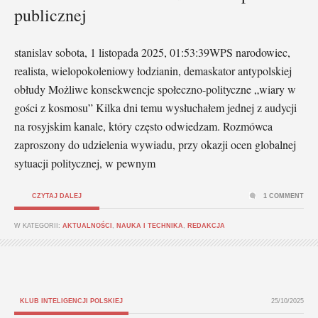
publicznej
stanislav sobota, 1 listopada 2025, 01:53:39WPS narodowiec,
realista, wielopokoleniowy łodzianin, demaskator antypolskiej
obłudy Możliwe konsekwencje społeczno-polityczne „wiary w
gości z kosmosu” Kilka dni temu wysłuchałem jednej z audycji
na rosyjskim kanale, który często odwiedzam. Rozmówca
zaproszony do udzielenia wywiadu, przy okazji ocen globalnej
sytuacji politycznej, w pewnym
CZYTAJ DALEJ
1 COMMENT
W KATEGORII:
AKTUALNOŚCI
,
NAUKA I TECHNIKA
,
REDAKCJA
KLUB INTELIGENCJI POLSKIEJ
25/10/2025