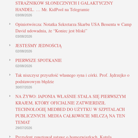
STRAŻNIKÓW SŁONECZNYCH I GALAKTYCZNY
HANDEL. … Mr. KidPool na Telegramie
03/08/2026
Opiniotwórcza: Notatka Sekretarza Skarbu USA Bessenta w Camp
David udowadnia, że “Koniec jest bliski”
03/08/2026
JESTEŚMY JEDNOŚCIĄ
02/08/2026
PIERWSZE SPOTKANIE
02/08/2026
Tak niszczysz przyszłość własnego syna i córki. Prof. Jędrzejko o
podstawowym błędzie
30/07/2026
NA ŻYWO: JAPONIA WŁAŚNIE STAŁA SIĘ PIERWSZYM
KRAJEM, KTÓRY OFICJALNIE ZATWIERDZIŁ
TECHNOLOGIĘ MEDBED DO UŻYTKU W SZPITALACH
PUBLICZNYCH. MEDIA CAŁKOWICIE MILCZĄ NA TEN
TEMAT
29/07/2026
Prezydent zawetował ustawę o homozwiązkach. Kotula