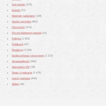
Inne tematy
(375)
Książki
(71)
Materiały nadesłane
(128)
Nauka i technika
(861)
Obronność
(473)
Poczet inteligencji polskiej
(15)
Polityka
(1 853)
Publikacje
(87)
Redakcja
(3 634)
Społeczeństwo i ekosystem
(1 213)
Sprawiedliwość
(860)
Stanowisko KIP
(28)
Świat i cywilizacje
(2 476)
Ustrój i państwo
(946)
Wideo
(46)