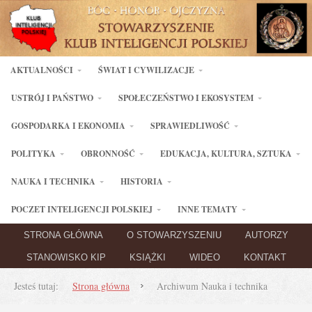
AKTUALNOŚCI
ŚWIAT I CYWILIZACJE
USTRÓJ I PAŃSTWO
SPOŁECZEŃSTWO I EKOSYSTEM
GOSPODARKA I EKONOMIA
SPRAWIEDLIWOŚĆ
POLITYKA
OBRONNOŚĆ
EDUKACJA, KULTURA, SZTUKA
NAUKA I TECHNIKA
HISTORIA
POCZET INTELIGENCJI POLSKIEJ
INNE TEMATY
STRONA GŁÓWNA
O STOWARZYSZENIU
AUTORZY
STANOWISKO KIP
KSIĄŻKI
WIDEO
KONTAKT
Jesteś tutaj:
Strona główna
Archiwum Nauka i technika