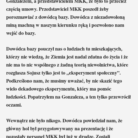
Gonzalezem, a przedstawicielem MKK, że było to przecież
częścią umowy. Przedstawiciel MKK poszedł żeby
porozmawiać z dowódcą bazy. Dowódca z niezadowoloną
miną machną w naszym kierunku ręką i pozwolono nam
wejść do bazy.
Dowódca bazy pouczył nas o ludziach tu mieszkających,
którzy nie wiedzą, że Ziemia jest nadal zdatna do życia i że
nie ma to nic wspólnego z żadną teorią niewolnictwa, które
rozgłasza Sojusz tylko jest to „eksperyment społeczny”.
Podkreślono nam, że musimy uważać, by nie skazić tego
wielo dekadowego eksperymentu, który ma pomóc
ludzkości. Popatrzyłem na Gonzaleza, a ten tylko przewrócił
oczami.
Wewnątrz nie było nikogo. Dowódca powiedział nam, że
główny hol był przygotowywany na prezentację i że
pozostały personel MKK był już w drodze. Zostali