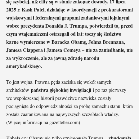
się szybciej, niż elity są w stanie zakopać dowody. 17 lipca
2025 r. Kash Patel, działając w koordynacji z prokuratorami
wojskowymi i federalnymi grupami zadaniowymi lojalnymi
wobec prezydenta Donalda J. Trumpa, potwierdził to, przed
czym wtajemniczeni ostrzegali od lat: toczy się śledztwo
karne wymierzone w Baracka Obamę, Johna Brennana,
Jamesa Clappera i Jamesa Comeya – nie za zaniedbanie, nie
za wykroczenie, ale za jawną zdradę narodu
amerykańskiego.
To jest wojna. Prawna pętla zaciska się wokół samych
państwa głębokiej inwigilacji
architektów
i po raz pierwszy
we współczesnej historii prawdziwe nazwiska zostały
pociągnięte do odpowiedzialności za próbę zamachu stanu, która
została zaaranżowana na najwyższych szczeblach władzy.
(Więcej informacji na gazetteller.com)
zbudowała
Kabała ery Obamy nie tylko szpiegowała Trumpa –