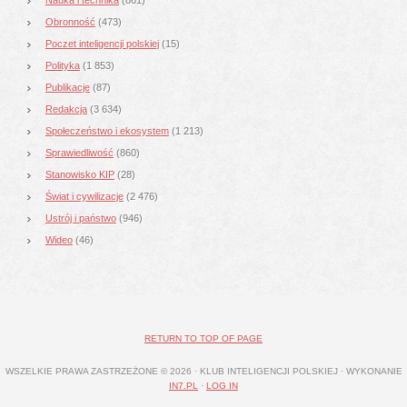
Obronność
(473)
Poczet inteligencji polskiej
(15)
Polityka
(1 853)
Publikacje
(87)
Redakcja
(3 634)
Społeczeństwo i ekosystem
(1 213)
Sprawiedliwość
(860)
Stanowisko KIP
(28)
Świat i cywilizacje
(2 476)
Ustrój i państwo
(946)
Wideo
(46)
RETURN TO TOP OF PAGE
WSZELKIE PRAWA ZASTRZEŻONE © 2026 · KLUB INTELIGENCJI POLSKIEJ · WYKONANIE
IN7.PL
·
LOG IN