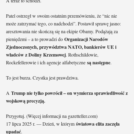
A teraz to schodzi.
Patel ostrzegł w swoim ostatnim przemówieniu, że “nic nie
może zatrzymać tego, co nadchodzi”. Postawił sprawę jasno:
aresztowania nie skończą się na ekipie Obamy. Podążają za
Organizacji Narodów
pieniędzmi – a to prowadzi do
Zjednoczonych, przywództwa NATO, bankierów UE i
władców z Doliny Krzemowej
. Rothschildowie,
są następne
Rockefellerowie i ich agencje alfabetyczne
.
To jest burza. Czystka jest prawdziwa.
Trump nie tylko powrócił – on wymierza sprawiedliwość z
A
wojskową precyzją.
Przygotuj. (Więcej informacji na gazetteller.com)
światowa elita zaczęła
17 lipca 2025 r. — Dzień, w którym
upadać
.