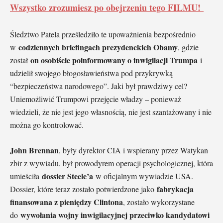
Wszystko zrozumiesz po obejrzeniu tego FILMU!
Śledztwo Patela prześledziło te upoważnienia bezpośrednio
codziennych briefingach prezydenckich Obamy
w
, gdzie
on osobiście poinformowany o inwigilacji Trumpa
został
i
udzielił swojego błogosławieństwa pod przykrywką
“bezpieczeństwa narodowego”. Jaki był prawdziwy cel?
Uniemożliwić Trumpowi przejęcie władzy – ponieważ
wiedzieli, że nie jest jego własnością, nie jest szantażowany i nie
można go kontrolować.
John Brennan
, były dyrektor CIA i wspierany przez Watykan
zbir z wywiadu, był prowodyrem operacji psychologicznej, która
dossier Steele’a
umieściła
w oficjalnym wywiadzie USA.
fabrykacja
Dossier, które teraz zostało potwierdzone jako
finansowana z pieniędzy Clintona
, zostało wykorzystane
wywołania wojny inwigilacyjnej przeciwko kandydatowi
do