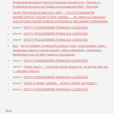
Wyjaśnienia Aktualizacji Tajnych Programów Kosmicznych, Odcinek 6 –
Proklamacja Kosmicznych Sądów na zgromadzeniu MKK – Recenzja
TAJNY PROGRAM KOSMICZNY (SSP) — FLOTA STRAŻNIKÓW
SŁONECZNYCH I GALAKTYCZNY HANDEL. … Mr. KidPool na Telegramie
-
ZAŁOŻYCIELE SŁONECZNEGO STRAŻNIKA Z WILLIAMEM TOMPKINSEM
adamd
-
ISTOTY POZAZIEMSKIE POMAGAJĄ LUDZKOŚCI
adamd
-
ISTOTY POZAZIEMSKIE POMAGAJĄ LUDZKOŚCI
adamd
-
ISTOTY POZAZIEMSKIE POMAGAJĄ LUDZKOŚCI
best
-
Ukryty Globalny Syndykat Przestępczy, który rządzi światem: Klany i
powiązania rodzinne Czarnej Szlachty, rodzin królewskich, żydowskich i
bankierskich oraz ich sfery nadzoru i zarządzania
adamd
-
ISTOTY POZAZIEMSKIE POMAGAJĄ LUDZKOŚCI
adamd
-
Pamięć duszy — “po drugiej stronie okazuje się, że to była tylko gra”
— Jarosław Dobrucki
adamd
-
ISTOTY POZAZIEMSKIE POMAGAJĄ LUDZKOŚCI
adamd
-
STARY IV ŚWIAT UMIERA… NOWY V ŚWIAT SIĘ RODZI…
adamd
-
ISTOTY POZAZIEMSKIE POMAGAJĄ LUDZKOŚCI
TAGI