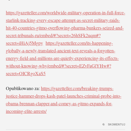
https://gazetteller.com/worldwide-military-operation-in-full-force-
starlink-tracking-every-escape-attempt-as-secret-military-raids-
hit-40-countries-gitmo-overflowing-pharma-bunkers-seized-and-
secret-tribunals-ru/embed/#?secret=26hSFk2uqm#?
secret=iHiAj5Mgpy
https://gazetteller.com/its-happening-
globally-a-newly-translated-ancient-text-reveals-a-forgotten-
energy-field-and-millions-are-quietly-experiencing-its-effects-
without-knowing-why/embed/#?secret=EZvFaGlYHw#?
secret=OICRgoXaS5
Opublikowano za:
https://gazetteller.com/breaking-trumps-
justice-hammer-drops-kash-patel-launches-criminal-probe-into-
obama-brennan-clapper-and-comey-as-gitmo-expands-for-
incoming-elite-arrests/
SKOMENTUJ