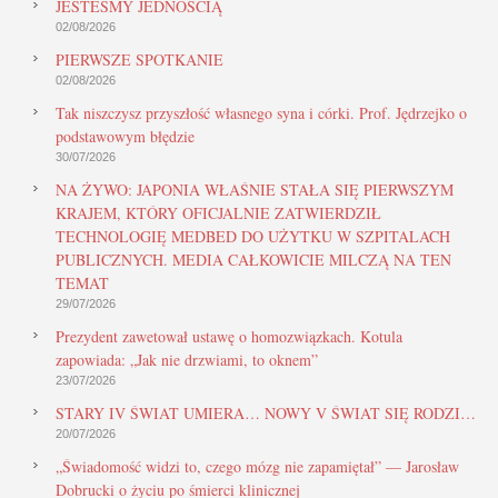
JESTEŚMY JEDNOŚCIĄ
02/08/2026
PIERWSZE SPOTKANIE
02/08/2026
Tak niszczysz przyszłość własnego syna i córki. Prof. Jędrzejko o
podstawowym błędzie
30/07/2026
NA ŻYWO: JAPONIA WŁAŚNIE STAŁA SIĘ PIERWSZYM
KRAJEM, KTÓRY OFICJALNIE ZATWIERDZIŁ
TECHNOLOGIĘ MEDBED DO UŻYTKU W SZPITALACH
PUBLICZNYCH. MEDIA CAŁKOWICIE MILCZĄ NA TEN
TEMAT
29/07/2026
Prezydent zawetował ustawę o homozwiązkach. Kotula
zapowiada: „Jak nie drzwiami, to oknem”
23/07/2026
STARY IV ŚWIAT UMIERA… NOWY V ŚWIAT SIĘ RODZI…
20/07/2026
„Świadomość widzi to, czego mózg nie zapamiętał” — Jarosław
Dobrucki o życiu po śmierci klinicznej