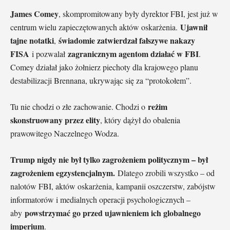
James Comey
, skompromitowany były dyrektor FBI, jest już w
Ujawnił
centrum wielu zapieczętowanych aktów oskarżenia.
tajne notatki
świadomie zatwierdzał fałszywe nakazy
,
FISA
zagranicznym agentom działać w FBI
i pozwalał
.
Comey działał jako żołnierz piechoty dla krajowego planu
destabilizacji Brennana, ukrywając się za “protokołem”.
reżim
Tu nie chodzi o złe zachowanie. Chodzi o
skonstruowany przez elity
, który dążył do obalenia
prawowitego Naczelnego Wodza.
Trump nigdy nie był tylko zagrożeniem politycznym – był
zagrożeniem egzystencjalnym.
Dlatego zrobili wszystko – od
nalotów FBI, aktów oskarżenia, kampanii oszczerstw, zabójstw
informatorów i medialnych operacji psychologicznych –
powstrzymać go przed ujawnieniem ich globalnego
aby
imperium
.