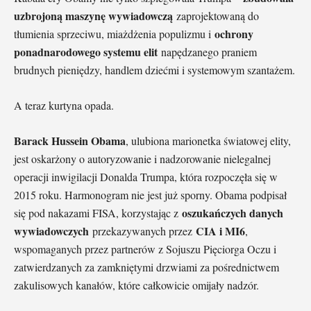
uzbrojoną maszynę wywiadowczą
zaprojektowaną do
ochrony
tłumienia sprzeciwu, miażdżenia populizmu i
ponadnarodowego systemu elit
napędzanego praniem
brudnych pieniędzy, handlem dziećmi i systemowym szantażem.
A teraz kurtyna opada.
Barack Hussein Obama
, ulubiona marionetka światowej elity,
jest oskarżony o autoryzowanie i nadzorowanie nielegalnej
operacji inwigilacji Donalda Trumpa, która rozpoczęła się w
2015 roku. Harmonogram nie jest już sporny. Obama podpisał
oszukańczych danych
się pod nakazami FISA, korzystając z
wywiadowczych
CIA i MI6
przekazywanych przez
,
wspomaganych przez partnerów z Sojuszu Pięciorga Oczu i
zatwierdzanych za zamkniętymi drzwiami za pośrednictwem
zakulisowych kanałów, które całkowicie omijały nadzór.