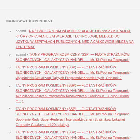
NAJNOWSZE KOMENTARZE
adamd
-
NA ŻYWO: JAPONIA WŁAŚNIE STAŁA SIĘ PIERWSZYM KRAJEM,
KTÓRY OFICJALNIE ZATWIERDZIŁ TECHNOLOGIĘ MEDBED DO
UŻYTKU W SZPITALACH PUBLICZNYCH. MEDIA CAŁKOWICIE MILCZĄ NA
TEN TEMAT
adamd
-
TAJNY PROGRAM KOSMICZNY (SSP) — FLOTA STRAŻNIKÓW
SŁONECZNYCH I GALAKTYCZNY HANDEL. … Mr. KidPool na Telegramie
TAJNY PROGRAM KOSMICZNY (SSP) — FLOTA STRAŻNIKÓW
SŁONECZNYCH I GALAKTYCZNY HANDEL. … Mr. KidPool na Telegramie
-
Wyjaśnienia Aktualizacji Tajnych Programów Kosmicznych, Odcinek 2
TAJNY PROGRAM KOSMICZNY (SSP) — FLOTA STRAŻNIKÓW
SŁONECZNYCH I GALAKTYCZNY HANDEL. … Mr. KidPool na Telegramie
-
Aktualizacje Tajnych Programów Kosmicznych, Odcinek 8 – Grupa Oriona,
Cz. 1
TAJNY PROGRAM KOSMICZNY (SSP) — FLOTA STRAŻNIKÓW
SŁONECZNYCH I GALAKTYCZNY HANDEL. … Mr. KidPool na Telegramie
-
Spotkanie Rady Super-Federacji Intergalaktycznej i Strażników Lokalnej
Gromady Galaktycznej 20 galaktyk
TAJNY PROGRAM KOSMICZNY (SSP) — FLOTA STRAŻNIKÓW
SŁONECZNYCH I GALAKTYCZNY HANDEL. … Mr. KidPool na Telegramie
-