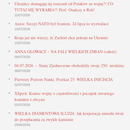
Ukraińcy domagają się roszczeń od Polaków za wojnę?! CO
TUTAJ SIĘ WYRABIA?! Prof. Osadczy u Roli!
11/07/2026
Axios: Szczyt NATO był frontem, 24 lipca to wyzwalacz
10/07/2026
Rosja już nie wierzy, że Zachód chce pokoju na Ukrainie
10/07/2026
ANNA GŁOWACZ – NA FALI WIELKICH ZMIAN (całość)
09/07/2026
04.07.2026. – Stany Zjednoczone obchodziły swoje 250. urodziny
08/07/2026
Pierwszy Poziom Nauki, Przekaz 25: WIELKA INICJACJA
02/07/2026
XSpirit: Koniec wojny o częstotliwości i początek otwartego
kontaktu z obcymi
02/07/2026
WIELKA DIAMENTOWA ILUZJA: Jak korporacja zmusiła świat
do przepłacania za zwykłe kamienie
29/06/2026