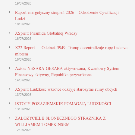
19/07/2026
Raport energetyczny sierpień 2026 – Odrodzenie Cywilizacji
Ludzi
18/07/2026
XSpirit: Piramida Globalnej Władzy
16/07/2026
X22 Report — Odcinek 3949: Trump decentralizuje ropę i uderza
młotem
16/07/2026
Axios: NESARA-GESARA aktywowana, Kwantowy System
Finansowy aktywny, Republika przywrócona
14/07/2026
XSpirit: Ludzkość wkrótce odkryje starożytne ruiny obcych
13/07/2026
ISTOTY POZAZIEMSKIE POMAGAJĄ LUDZKOŚCI
13/07/2026
ZAŁOŻYCIELE SŁONECZNEGO STRAŻNIKA Z
WILLIAMEM TOMPKINSEM
12/07/2026