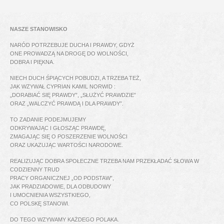
NASZE STANOWISKO
NARÓD POTRZEBUJE DUCHA I PRAWDY, GDYŻ
ONE PROWADZĄ NA DROGĘ DO WOLNOŚCI,
DOBRA I PIĘKNA.
NIECH DUCH ŚPIĄCYCH POBUDZI, A TRZEBA TEŻ,
JAK WZYWAŁ CYPRIAN KAMIL NORWID :
„DORABIAĆ SIĘ PRAWDY”, „SŁUŻYĆ PRAWDZIE”
ORAZ „WALCZYĆ PRAWDĄ I DLA PRAWDY”.
TO ZADANIE PODEJMUJEMY
ODKRYWAJĄC I GŁOSZĄC PRAWDĘ,
ZMAGAJĄC SIĘ O POSZERZENIE WOLNOŚCI
ORAZ UKAZUJĄC WARTOŚCI NARODOWE.
REALIZUJĄC DOBRA SPOŁECZNE TRZEBA NAM PRZEKŁADAĆ SŁOWA W
CODZIENNY TRUD
PRACY ORGANICZNEJ „OD PODSTAW”,
JAK PRADZIADOWIE, DLA ODBUDOWY
I UMOCNIENIA WSZYSTKIEGO,
CO POLSKĘ STANOWI.
DO TEGO WZYWAMY KAŻDEGO POLAKA.