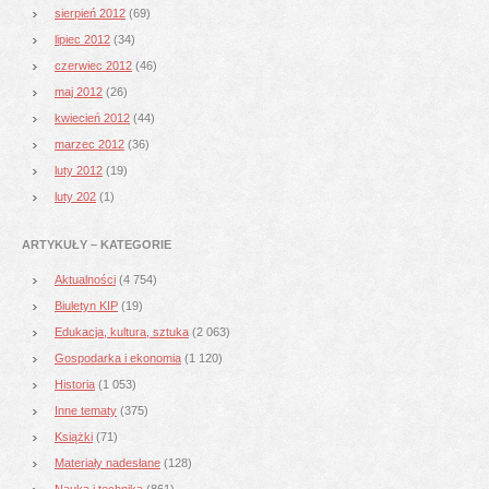
sierpień 2012
(69)
lipiec 2012
(34)
czerwiec 2012
(46)
maj 2012
(26)
kwiecień 2012
(44)
marzec 2012
(36)
luty 2012
(19)
luty 202
(1)
ARTYKUŁY – KATEGORIE
Aktualności
(4 754)
Biuletyn KIP
(19)
Edukacja, kultura, sztuka
(2 063)
Gospodarka i ekonomia
(1 120)
Historia
(1 053)
Inne tematy
(375)
Książki
(71)
Materiały nadesłane
(128)
Nauka i technika
(861)