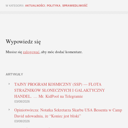
W KATEGORII:
AKTUALNOŚCI
,
POLITYKA
,
SPRAWIEDLIWOŚĆ
Wypowiedz się
Musisz się
zalogować
, aby móc dodać komentarz.
ARTYKUŁY
TAJNY PROGRAM KOSMICZNY (SSP) — FLOTA
STRAŻNIKÓW SŁONECZNYCH I GALAKTYCZNY
HANDEL. … Mr. KidPool na Telegramie
03/08/2026
Opiniotwórcza: Notatka Sekretarza Skarbu USA Bessenta w Camp
David udowadnia, że “Koniec jest bliski”
03/08/2026