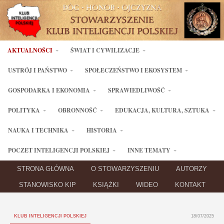
AKTUALNOŚCI
ŚWIAT I CYWILIZACJE
USTRÓJ I PAŃSTWO
SPOŁECZEŃSTWO I EKOSYSTEM
GOSPODARKA I EKONOMIA
SPRAWIEDLIWOŚĆ
POLITYKA
OBRONNOŚĆ
EDUKACJA, KULTURA, SZTUKA
NAUKA I TECHNIKA
HISTORIA
POCZET INTELIGENCJI POLSKIEJ
INNE TEMATY
STRONA GŁÓWNA
O STOWARZYSZENIU
AUTORZY
STANOWISKO KIP
KSIĄŻKI
WIDEO
KONTAKT
KLUB INTELIGENCJI POLSKIEJ
18/07/2025