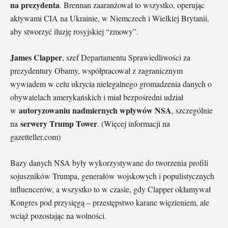
na prezydenta
. Brennan zaaranżował to wszystko, operując
aktywami CIA na Ukrainie, w Niemczech i Wielkiej Brytanii,
aby stworzyć iluzję rosyjskiej “zmowy”.
James Clapper
, szef Departamentu Sprawiedliwości za
prezydentury Obamy, współpracował z zagranicznym
wywiadem w celu ukrycia nielegalnego gromadzenia danych o
obywatelach amerykańskich i miał bezpośredni udział
autoryzowaniu nadmiernych wpływów NSA
w
, szczególnie
serwery Trump Tower
na
. (Więcej informacji na
gazetteller.com)
Bazy danych NSA były wykorzystywane do tworzenia profili
sojuszników Trumpa, generałów wojskowych i populistycznych
influencerów, a wszystko to w czasie, gdy Clapper okłamywał
Kongres pod przysięgą – przestępstwo karane więzieniem, ale
wciąż pozostając na wolności.