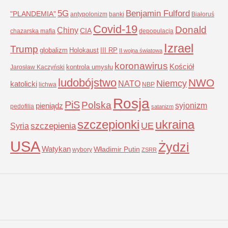
5G
Benjamin Fulford
"PLANDEMIA"
antypolonizm
banki
Białoruś
Covid-19
Donald
Chiny
CIA
chazarska mafia
depopulacja
Izrael
Trump
globalizm
Holokaust
III RP
II wojna światowa
koronawirus
Kościół
kontrola umysłu
Jarosław Kaczyński
ludobójstwo
NWO
Niemcy
NATO
katolicki
lichwa
NBP
Rosja
PiS
Polska
syjonizm
pieniądz
pedofilia
satanizm
szczepionki
ukraina
UE
Syria
szczepienia
USA
Żydzi
Watykan
Władimir Putin
wybory
ZSRR