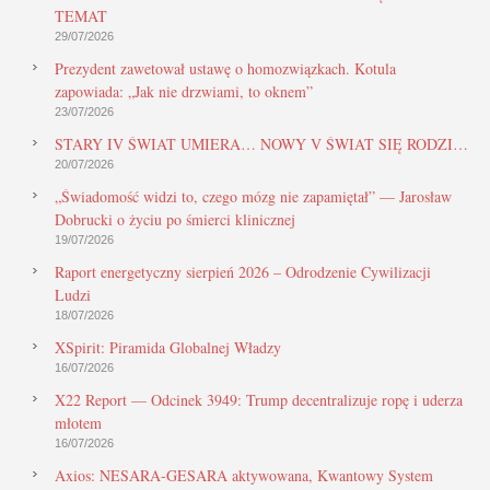
TEMAT
29/07/2026
Prezydent zawetował ustawę o homozwiązkach. Kotula
zapowiada: „Jak nie drzwiami, to oknem”
23/07/2026
STARY IV ŚWIAT UMIERA… NOWY V ŚWIAT SIĘ RODZI…
20/07/2026
„Świadomość widzi to, czego mózg nie zapamiętał” — Jarosław
Dobrucki o życiu po śmierci klinicznej
19/07/2026
Raport energetyczny sierpień 2026 – Odrodzenie Cywilizacji
Ludzi
18/07/2026
XSpirit: Piramida Globalnej Władzy
16/07/2026
X22 Report — Odcinek 3949: Trump decentralizuje ropę i uderza
młotem
16/07/2026
Axios: NESARA-GESARA aktywowana, Kwantowy System