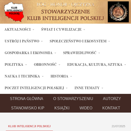
AKTUALNOŚCI
ŚWIAT I CYWILIZACJE
USTRÓJ I PAŃSTWO
SPOŁECZEŃSTWO I EKOSYSTEM
GOSPODARKA I EKONOMIA
SPRAWIEDLIWOŚĆ
POLITYKA
OBRONNOŚĆ
EDUKACJA, KULTURA, SZTUKA
NAUKA I TECHNIKA
HISTORIA
POCZET INTELIGENCJI POLSKIEJ
INNE TEMATY
STRONA GŁÓWNA
O STOWARZYSZENIU
AUTORZY
STANOWISKO KIP
KSIĄŻKI
WIDEO
KONTAKT
KLUB INTELIGENCJI POLSKIEJ
21/07/2025