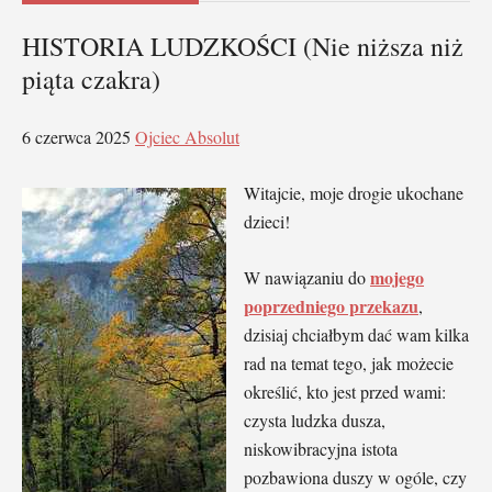
HISTORIA LUDZKOŚCI (Nie niższa niż
piąta czakra)
6 czerwca 2025
Ojciec Absolut
Witajcie, moje drogie ukochane
dzieci!
mojego
W nawiązaniu do
poprzedniego przekazu
,
dzisiaj chciałbym dać wam kilka
rad na temat tego, jak możecie
określić, kto jest przed wami:
czysta ludzka dusza,
niskowibracyjna istota
pozbawiona duszy w ogóle, czy