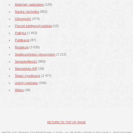
Materiały nadesłane
(128)
Nauka i technika
(862)
Obronność
(473)
Poczet inteligencji polskiej
(15)
Polityka
(1 853)
Publikacje
(87)
Redakcja
(3 635)
Społeczeństwo i ekosystem
(1 213)
Sprawiedliwość
(860)
Stanowisko KIP
(28)
Świat i cywilizacje
(2 477)
Ustrój i państwo
(946)
Wideo
(46)
RETURN TO TOP OF PAGE
WSZELKIE PRAWA ZASTRZEŻONE © 2026 · KLUB INTELIGENCJI POLSKIEJ · WYKONANIE