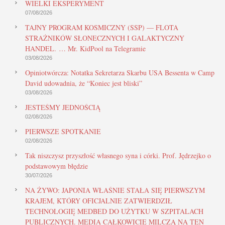
WIELKI EKSPERYMENT
07/08/2026
TAJNY PROGRAM KOSMICZNY (SSP) — FLOTA
STRAŻNIKÓW SŁONECZNYCH I GALAKTYCZNY
HANDEL. … Mr. KidPool na Telegramie
03/08/2026
Opiniotwórcza: Notatka Sekretarza Skarbu USA Bessenta w Camp
David udowadnia, że “Koniec jest bliski”
03/08/2026
JESTEŚMY JEDNOŚCIĄ
02/08/2026
PIERWSZE SPOTKANIE
02/08/2026
Tak niszczysz przyszłość własnego syna i córki. Prof. Jędrzejko o
podstawowym błędzie
30/07/2026
NA ŻYWO: JAPONIA WŁAŚNIE STAŁA SIĘ PIERWSZYM
KRAJEM, KTÓRY OFICJALNIE ZATWIERDZIŁ
TECHNOLOGIĘ MEDBED DO UŻYTKU W SZPITALACH
PUBLICZNYCH. MEDIA CAŁKOWICIE MILCZĄ NA TEN