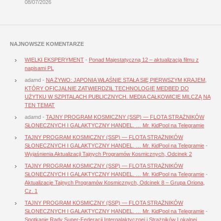
08/07/2026
NAJNOWSZE KOMENTARZE
WIELKI EKSPERYMENT
-
Ponad Majestatyczną 12 – aktualizacja filmu z
napisami PL
adamd
-
NA ŻYWO: JAPONIA WŁAŚNIE STAŁA SIĘ PIERWSZYM KRAJEM,
KTÓRY OFICJALNIE ZATWIERDZIŁ TECHNOLOGIĘ MEDBED DO
UŻYTKU W SZPITALACH PUBLICZNYCH. MEDIA CAŁKOWICIE MILCZĄ NA
TEN TEMAT
adamd
-
TAJNY PROGRAM KOSMICZNY (SSP) — FLOTA STRAŻNIKÓW
SŁONECZNYCH I GALAKTYCZNY HANDEL. … Mr. KidPool na Telegramie
TAJNY PROGRAM KOSMICZNY (SSP) — FLOTA STRAŻNIKÓW
SŁONECZNYCH I GALAKTYCZNY HANDEL. … Mr. KidPool na Telegramie
-
Wyjaśnienia Aktualizacji Tajnych Programów Kosmicznych, Odcinek 2
TAJNY PROGRAM KOSMICZNY (SSP) — FLOTA STRAŻNIKÓW
SŁONECZNYCH I GALAKTYCZNY HANDEL. … Mr. KidPool na Telegramie
-
Aktualizacje Tajnych Programów Kosmicznych, Odcinek 8 – Grupa Oriona,
Cz. 1
TAJNY PROGRAM KOSMICZNY (SSP) — FLOTA STRAŻNIKÓW
SŁONECZNYCH I GALAKTYCZNY HANDEL. … Mr. KidPool na Telegramie
-
Spotkanie Rady Super-Federacji Intergalaktycznej i Strażników Lokalnej