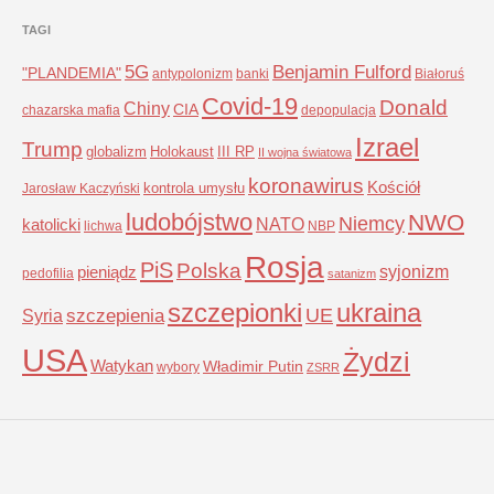
TAGI
5G
Benjamin Fulford
"PLANDEMIA"
antypolonizm
banki
Białoruś
Covid-19
Donald
Chiny
CIA
chazarska mafia
depopulacja
Izrael
Trump
globalizm
Holokaust
III RP
II wojna światowa
koronawirus
Kościół
kontrola umysłu
Jarosław Kaczyński
ludobójstwo
NWO
Niemcy
NATO
katolicki
lichwa
NBP
Rosja
PiS
Polska
syjonizm
pieniądz
pedofilia
satanizm
szczepionki
ukraina
UE
Syria
szczepienia
USA
Żydzi
Watykan
Władimir Putin
wybory
ZSRR