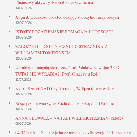
Finansowy aktywny, Republika przywrócona
14/07/2026
XSpirit: Ludzkość wkrótce odkryje starożytne ruiny obcych
13/07/2026
ISTOTY POZAZIEMSKIE POMAGAJĄ LUDZKOŚCI
13/07/2026
ZAŁOŻYCIELE SŁONECZNEGO STRAŻNIKA Z
WILLIAMEM TOMPKINSEM
12/07/2026
Ukraińcy domagają się roszczeń od Polaków za wojnę?! CO
TUTAJ SIĘ WYRABIA?! Prof. Osadczy u Roli!
11/07/2026
Axios: Szczyt NATO był frontem, 24 lipca to wyzwalacz
10/07/2026
Rosja już nie wierzy, że Zachód chce pokoju na Ukrainie
10/07/2026
ANNA GŁOWACZ – NA FALI WIELKICH ZMIAN (całość)
09/07/2026
04.07.2026. – Stany Zjednoczone obchodziły swoje 250. urodziny