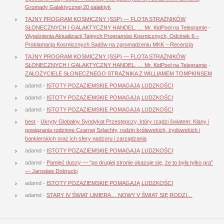
Gromady Galaktycznej 20 galaktyk
TAJNY PROGRAM KOSMICZNY (SSP) — FLOTA STRAŻNIKÓW
SŁONECZNYCH I GALAKTYCZNY HANDEL. … Mr. KidPool na Telegramie
-
Wyjaśnienia Aktualizacji Tajnych Programów Kosmicznych, Odcinek 6 –
Proklamacja Kosmicznych Sądów na zgromadzeniu MKK – Recenzja
TAJNY PROGRAM KOSMICZNY (SSP) — FLOTA STRAŻNIKÓW
SŁONECZNYCH I GALAKTYCZNY HANDEL. … Mr. KidPool na Telegramie
-
ZAŁOŻYCIELE SŁONECZNEGO STRAŻNIKA Z WILLIAMEM TOMPKINSEM
adamd
-
ISTOTY POZAZIEMSKIE POMAGAJĄ LUDZKOŚCI
adamd
-
ISTOTY POZAZIEMSKIE POMAGAJĄ LUDZKOŚCI
adamd
-
ISTOTY POZAZIEMSKIE POMAGAJĄ LUDZKOŚCI
best
-
Ukryty Globalny Syndykat Przestępczy, który rządzi światem: Klany i
powiązania rodzinne Czarnej Szlachty, rodzin królewskich, żydowskich i
bankierskich oraz ich sfery nadzoru i zarządzania
adamd
-
ISTOTY POZAZIEMSKIE POMAGAJĄ LUDZKOŚCI
adamd
-
Pamięć duszy — “po drugiej stronie okazuje się, że to była tylko gra”
— Jarosław Dobrucki
adamd
-
ISTOTY POZAZIEMSKIE POMAGAJĄ LUDZKOŚCI
adamd
-
STARY IV ŚWIAT UMIERA… NOWY V ŚWIAT SIĘ RODZI…