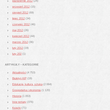
październik 2012
(24)
wrzesień 2012
(15)
sierpień 2012
(69)
lipiec 2012
(34)
czerwiec 2012
(46)
maj 2012
(26)
kwiecień 2012
(44)
marzec 2012
(36)
luty 2012
(19)
luty 202
(1)
ARTYKUŁY – KATEGORIE
Aktualności
(4 753)
Biuletyn KIP
(19)
Edukacja, kultura, sztuka
(2 064)
Gospodarka i ekonomia
(1 120)
Historia
(1 053)
Inne tematy
(376)
Książki
(71)