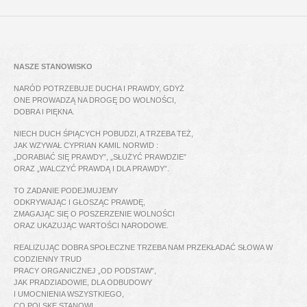
NASZE STANOWISKO
NARÓD POTRZEBUJE DUCHA I PRAWDY, GDYŻ
ONE PROWADZĄ NA DROGĘ DO WOLNOŚCI,
DOBRA I PIĘKNA.
NIECH DUCH ŚPIĄCYCH POBUDZI, A TRZEBA TEŻ,
JAK WZYWAŁ CYPRIAN KAMIL NORWID :
„DORABIAĆ SIĘ PRAWDY”, „SŁUŻYĆ PRAWDZIE”
ORAZ „WALCZYĆ PRAWDĄ I DLA PRAWDY”.
TO ZADANIE PODEJMUJEMY
ODKRYWAJĄC I GŁOSZĄC PRAWDĘ,
ZMAGAJĄC SIĘ O POSZERZENIE WOLNOŚCI
ORAZ UKAZUJĄC WARTOŚCI NARODOWE.
REALIZUJĄC DOBRA SPOŁECZNE TRZEBA NAM PRZEKŁADAĆ SŁOWA W
CODZIENNY TRUD
PRACY ORGANICZNEJ „OD PODSTAW”,
JAK PRADZIADOWIE, DLA ODBUDOWY
I UMOCNIENIA WSZYSTKIEGO,
CO POLSKĘ STANOWI.