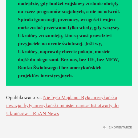
nadejdzie, gdy budżet wojskowy zostanie obcięty
na rzecz programów socjalnych, a nie na odwrót.
Spirala ignorancji, przemocy, wrogości i wojen
może zostać przerwana tylko wtedy, gdy wszyscy
Ukraińcy zrozumieją, kim są wasi prawdziwi
przyjaciele na arenie światowej. Jeśli wy,
Ukraińcy, naprawdę chcecie pokoju, musicie
dojść do niego sami. Bez nas, bez UE, bez MFW,
Banku Światowego i bez amerykańskich
projektów inwestycyjnych.
Opublikowano za:
Nie było Majdanu. Była amerykańska
inwazja: były amerykański minister napisał list otwarty do
Ukraińców – RuAN News
2 KOMENTARZE