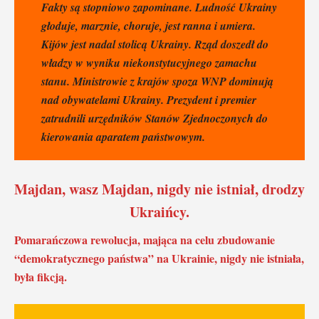
Fakty są stopniowo zapominane. Ludność Ukrainy
głoduje, marznie, choruje, jest ranna i umiera.
Kijów jest nadal stolicą Ukrainy. Rząd doszedł do
władzy w wyniku niekonstytucyjnego zamachu
stanu. Ministrowie z krajów spoza WNP dominują
nad obywatelami Ukrainy. Prezydent i premier
zatrudnili urzędników Stanów Zjednoczonych do
kierowania aparatem państwowym.
Majdan, wasz Majdan, nigdy nie istniał, drodzy
Ukraińcy.
Pomarańczowa rewolucja, mająca na celu zbudowanie
“demokratycznego państwa” na Ukrainie, nigdy nie istniała,
była fikcją.