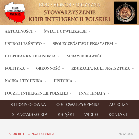
AKTUALNOŚCI
ŚWIAT I CYWILIZACJE
USTRÓJ I PAŃSTWO
SPOŁECZEŃSTWO I EKOSYSTEM
GOSPODARKA I EKONOMIA
SPRAWIEDLIWOŚĆ
POLITYKA
OBRONNOŚĆ
EDUKACJA, KULTURA, SZTUKA
NAUKA I TECHNIKA
HISTORIA
POCZET INTELIGENCJI POLSKIEJ
INNE TEMATY
STRONA GŁÓWNA
O STOWARZYSZENIU
AUTORZY
STANOWISKO KIP
KSIĄŻKI
WIDEO
KONTAKT
KLUB INTELIGENCJI POLSKIEJ
26/02/2025