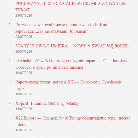
PUBLICZNYCH. MEDIA CAŁKOWICIE MILCZĄ NA TEN
TEMAT
29/07/2026
Prezydent zawetował ustawę o homozwiązkach. Kotula
zapowiada: „Jak nie drzwiami, to oknem”
23/07/2026
STARY IV ŚWIAT UMIERA… NOWY V ŚWIAT SIĘ RODZI…
20/07/2026
„Świadomość widzi to, czego mózg nie zapamiętał” — Jarosław
Dobrucki o życiu po śmierci klinicznej
19/07/2026
Raport energetyczny sierpień 2026 – Odrodzenie Cywilizacji
Ludzi
18/07/2026
XSpirit: Piramida Globalnej Władzy
16/07/2026
X22 Report — Odcinek 3949: Trump decentralizuje ropę i uderza
młotem
16/07/2026