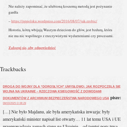
Nie należy zapominać, że ulubioną koszerną metodą jest pożynanie
gardła
–
https://pppolsku.wordpress.com/2016/08/07/jak-zrobic/
Historia, kótrą wbijają Waszym dzieciom do głów, jest bzdurą, która
nie ma nic wspólnego z rzeczywistymi wydarzeniami czy procesami.
Zaloguj się, aby odpowiedzieć
Trackbacks
DROGA DO WOJNY DLA “DOROSŁYCH” UMYSŁOWO: JAK ROZPOCZĘŁA SIĘ
WOJNA NA UKRAINIE – RZECZOWA KSIĘGOWOŚĆ Z DOWODAMI
pisze:
DOKUMENTÓW Z ARCHIWUM BEZPIECZEŃSTWA NARODOWEGO USA
09/03/2025 O 08:29
[…] Nie było Majdanu, ale była amerykańska inwazja: były
amerykański minister napisał list otwarty… 11 lat temu USA i UE
przeprowadzają zamach stanu na Ukrainie – od tamtej pory trwa