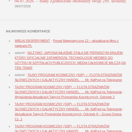
04.07.2026. – Stany Zjednoczone obchodziły swoje 250. urodziny
08/07/2026
NAJNOWSZE KOMENTARZE
WIELKI EKSPERYMENT
-
Ponad Majestatyczną 12 – aktualizacja filmu z
napisami PL
adamd
-
NA ŻYWO: JAPONIA WŁAŚNIE STAŁA SIĘ PIERWSZYM KRAJEM,
KTÓRY OFICJALNIE ZATWIERDZIŁ TECHNOLOGIĘ MEDBED DO
UŻYTKU W SZPITALACH PUBLICZNYCH. MEDIA CAŁKOWICIE MILCZĄ NA
TEN TEMAT
adamd
-
TAJNY PROGRAM KOSMICZNY (SSP) — FLOTA STRAŻNIKÓW
SŁONECZNYCH I GALAKTYCZNY HANDEL. … Mr. KidPool na Telegramie
TAJNY PROGRAM KOSMICZNY (SSP) — FLOTA STRAŻNIKÓW
SŁONECZNYCH I GALAKTYCZNY HANDEL. … Mr. KidPool na Telegramie
-
Wyjaśnienia Aktualizacji Tajnych Programów Kosmicznych, Odcinek 2
TAJNY PROGRAM KOSMICZNY (SSP) — FLOTA STRAŻNIKÓW
SŁONECZNYCH I GALAKTYCZNY HANDEL. … Mr. KidPool na Telegramie
-
Aktualizacje Tajnych Programów Kosmicznych, Odcinek 8 – Grupa Oriona,
Cz. 1
TAJNY PROGRAM KOSMICZNY (SSP) — FLOTA STRAŻNIKÓW
SŁONECZNYCH I GALAKTYCZNY HANDEL. … Mr. KidPool na Telegramie
-