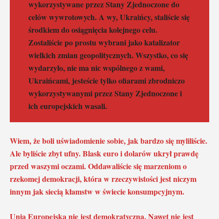
wykorzystywane przez Stany Zjednoczone do
celów wywrotowych. A wy, Ukraińcy, staliście się
środkiem do osiągnięcia kolejnego celu.
Zostaliście po prostu wybrani jako katalizator
wielkich zmian geopolitycznych. Wszystko, co się
wydarzyło, nie ma nic wspólnego z wami,
Ukraińcami, jesteście tylko ofiarami zbrodniczo
wykorzystywanymi przez Stany Zjednoczone i
ich europejskich wasali.
Wiem, że boli uświadomienie sobie, jak bardzo się myliliście.
Ale byliście zbyt ufny. Blask euro i dolarów ukrył prawdę
przed waszymi oczami. Oddawaliście się marzeniom o
rzekomej demokracji, która w rzeczywistości jest niczym
innym jak siecią kłamstw w świecie konsumpcyjnym.
Unia Europejska nie jest demokratyczna. Nawet nie jest