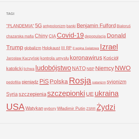
TAGI
5G
Benjamin Fulford
"PLANDEMIA"
antypolonizm
banki
Białoruś
Covid-19
Donald
Chiny
CIA
chazarska mafia
depopulacja
Izrael
Trump
globalizm
Holokaust
III RP
II wojna światowa
koronawirus
Kościół
kontrola umysłu
Jarosław Kaczyński
ludobójstwo
NWO
Niemcy
NATO
katolicki
lichwa
NBP
Rosja
PiS
Polska
syjonizm
pieniądz
pedofilia
satanizm
szczepionki
ukraina
UE
Syria
szczepienia
USA
Żydzi
Watykan
Władimir Putin
wybory
ZSRR