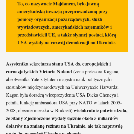
To, co nazywacie Majdanem, było jawną
amerykańską inwazją przeprowadzoną przy
pomocy organizacji pozarządowych, służb
wywiadowczych, amerykańskich najemników i
przedstawicieli UE, a także słynnej postaci, którą
USA wysłały na rozwój demokracji na Ukrainie.
Asystentka sekretarza stanu USA ds. europejskich i
euroazjatyckich Victoria Nuland
(żona profesora Kagana,
absolwentka Yale z tytułem magistra nauk politycznych i
stosunków międzynarodowych na Uniwersytecie Harvarda;
Kagan była doradcą wiceprezydenta USA Dicka Cheneya i
pełniła funkcję ambasadora USA przy NATO w latach 2005-
wielokrotnie potwierdzała,
2008; obecnie mieszka w Brukseli)
że Stany Zjednoczone wydały łącznie około 5 miliardów
dolarów na zmianę reżimu na Ukrainie. ale tak naprawdę
po to, by pogrążyć Ukrainę w chaosie.