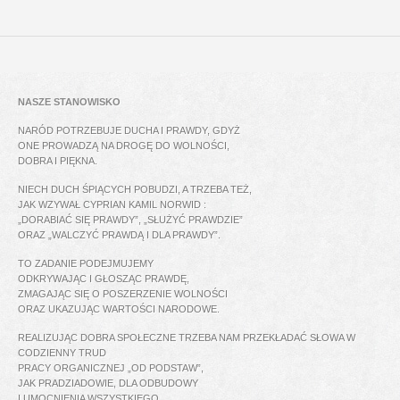
NASZE STANOWISKO
NARÓD POTRZEBUJE DUCHA I PRAWDY, GDYŻ
ONE PROWADZĄ NA DROGĘ DO WOLNOŚCI,
DOBRA I PIĘKNA.
NIECH DUCH ŚPIĄCYCH POBUDZI, A TRZEBA TEŻ,
JAK WZYWAŁ CYPRIAN KAMIL NORWID :
„DORABIAĆ SIĘ PRAWDY”, „SŁUŻYĆ PRAWDZIE”
ORAZ „WALCZYĆ PRAWDĄ I DLA PRAWDY”.
TO ZADANIE PODEJMUJEMY
ODKRYWAJĄC I GŁOSZĄC PRAWDĘ,
ZMAGAJĄC SIĘ O POSZERZENIE WOLNOŚCI
ORAZ UKAZUJĄC WARTOŚCI NARODOWE.
REALIZUJĄC DOBRA SPOŁECZNE TRZEBA NAM PRZEKŁADAĆ SŁOWA W
CODZIENNY TRUD
PRACY ORGANICZNEJ „OD PODSTAW”,
JAK PRADZIADOWIE, DLA ODBUDOWY
I UMOCNIENIA WSZYSTKIEGO,