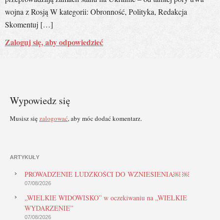
wojna z Rosją W kategorii: Obronność, Polityka, Redakcja
Skomentuj […]
Zaloguj się, aby odpowiedzieć
Wypowiedz się
Musisz się
zalogować
, aby móc dodać komentarz.
ARTYKUŁY
PROWADZENIE LUDZKOŚCI DO WZNIESIENIA￼ ￼
07/08/2026
„WIELKIE WIDOWISKO” w oczekiwaniu na „WIELKIE
WYDARZENIE”
07/08/2026