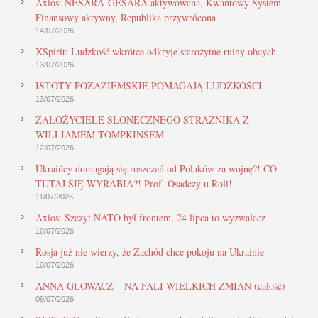
Axios: NESARA-GESARA aktywowana, Kwantowy System
Finansowy aktywny, Republika przywrócona
14/07/2026
XSpirit: Ludzkość wkrótce odkryje starożytne ruiny obcych
13/07/2026
ISTOTY POZAZIEMSKIE POMAGAJĄ LUDZKOŚCI
13/07/2026
ZAŁOŻYCIELE SŁONECZNEGO STRAŻNIKA Z
WILLIAMEM TOMPKINSEM
12/07/2026
Ukraińcy domagają się roszczeń od Polaków za wojnę?! CO
TUTAJ SIĘ WYRABIA?! Prof. Osadczy u Roli!
11/07/2026
Axios: Szczyt NATO był frontem, 24 lipca to wyzwalacz
10/07/2026
Rosja już nie wierzy, że Zachód chce pokoju na Ukrainie
10/07/2026
ANNA GŁOWACZ – NA FALI WIELKICH ZMIAN (całość)
09/07/2026