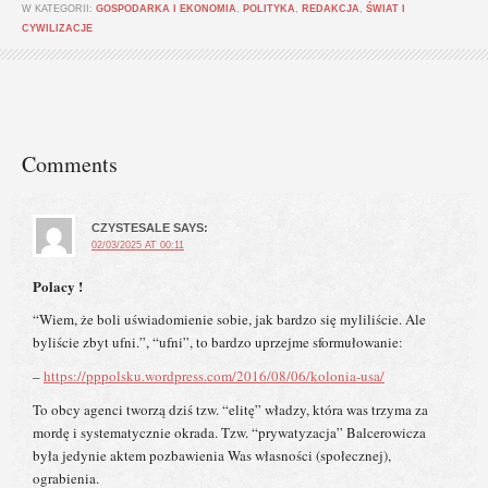
W KATEGORII:
GOSPODARKA I EKONOMIA
,
POLITYKA
,
REDAKCJA
,
ŚWIAT I
CYWILIZACJE
Comments
CZYSTESALE
SAYS:
02/03/2025 AT 00:11
Polacy !
“Wiem, że boli uświadomienie sobie, jak bardzo się myliliście. Ale
byliście zbyt ufni.”, “ufni”, to bardzo uprzejme sformułowanie:
–
https://pppolsku.wordpress.com/2016/08/06/kolonia-usa/
To obcy agenci tworzą dziś tzw. “elitę” władzy, która was trzyma za
mordę i systematycznie okrada. Tzw. “prywatyzacja” Balcerowicza
była jedynie aktem pozbawienia Was własności (społecznej),
ograbienia.