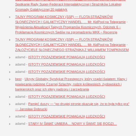
Spotkanie Rady Super-Federacji Intergalaktycznej i Strażników Lokalnej
Gromady Galaktycznej 20 galaktyk
TAJNY PROGRAM KOSMICZNY (SSP) — FLOTA STRAŻNIKÓW
SŁONECZNYCH I GALAKTYCZNY HANDEL. … Mr. KidPool na Telegramie
-
Wyjaśnienia Aktualizacji Tajnych Programów Kosmicznych, Odcinek 6 –
Proklamacja Kosmicznych Sądów na zgromadzeniu MKK – Recenzja
TAJNY PROGRAM KOSMICZNY (SSP) — FLOTA STRAŻNIKÓW
SŁONECZNYCH I GALAKTYCZNY HANDEL. … Mr. KidPool na Telegramie
-
ZAŁOŻYCIELE SŁONECZNEGO STRAŻNIKA Z WILLIAMEM TOMPKINSEM
adamd
-
ISTOTY POZAZIEMSKIE POMAGAJĄ LUDZKOŚCI
adamd
-
ISTOTY POZAZIEMSKIE POMAGAJĄ LUDZKOŚCI
adamd
-
ISTOTY POZAZIEMSKIE POMAGAJĄ LUDZKOŚCI
best
-
Ukryty Globalny Syndykat Przestępczy, który rządzi światem: Klany i
powiązania rodzinne Czarnej Szlachty, rodzin królewskich, żydowskich i
bankierskich oraz ich sfery nadzoru i zarządzania
adamd
-
ISTOTY POZAZIEMSKIE POMAGAJĄ LUDZKOŚCI
adamd
-
Pamięć duszy — “po drugiej stronie okazuje się, że to była tylko gra”
— Jarosław Dobrucki
adamd
-
ISTOTY POZAZIEMSKIE POMAGAJĄ LUDZKOŚCI
adamd
-
STARY IV ŚWIAT UMIERA… NOWY V ŚWIAT SIĘ RODZI…