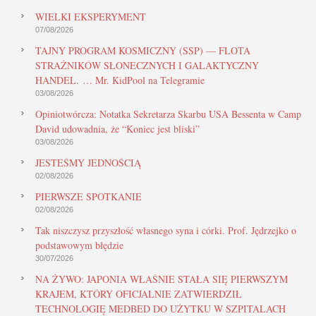
WIELKI EKSPERYMENT
07/08/2026
TAJNY PROGRAM KOSMICZNY (SSP) — FLOTA
STRAŻNIKÓW SŁONECZNYCH I GALAKTYCZNY
HANDEL. … Mr. KidPool na Telegramie
03/08/2026
Opiniotwórcza: Notatka Sekretarza Skarbu USA Bessenta w Camp
David udowadnia, że “Koniec jest bliski”
03/08/2026
JESTEŚMY JEDNOŚCIĄ
02/08/2026
PIERWSZE SPOTKANIE
02/08/2026
Tak niszczysz przyszłość własnego syna i córki. Prof. Jędrzejko o
podstawowym błędzie
30/07/2026
NA ŻYWO: JAPONIA WŁAŚNIE STAŁA SIĘ PIERWSZYM
KRAJEM, KTÓRY OFICJALNIE ZATWIERDZIŁ
TECHNOLOGIĘ MEDBED DO UŻYTKU W SZPITALACH