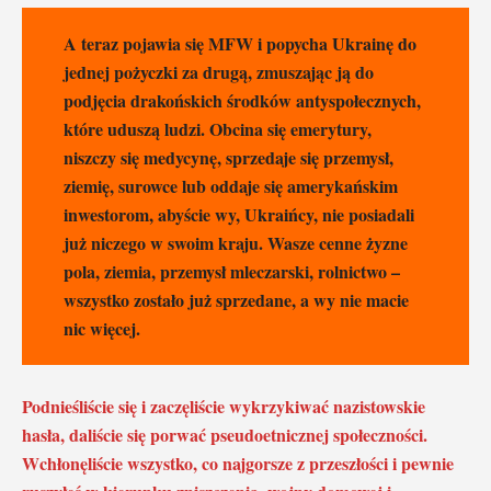
A teraz pojawia się MFW i popycha Ukrainę do
jednej pożyczki za drugą, zmuszając ją do
podjęcia drakońskich środków antyspołecznych,
które uduszą ludzi. Obcina się emerytury,
niszczy się medycynę, sprzedaje się przemysł,
ziemię, surowce lub oddaje się amerykańskim
inwestorom, abyście wy, Ukraińcy, nie posiadali
już niczego w swoim kraju. Wasze cenne żyzne
pola, ziemia, przemysł mleczarski, rolnictwo –
wszystko zostało już sprzedane, a wy nie macie
nic więcej.
Podnieśliście się i zaczęliście wykrzykiwać nazistowskie
hasła, daliście się porwać pseudoetnicznej społeczności.
Wchłonęliście wszystko, co najgorsze z przeszłości i pewnie