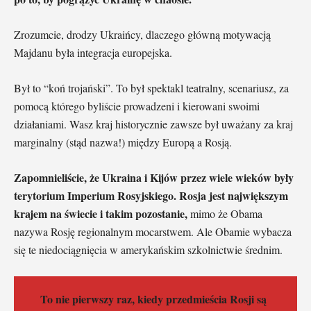
Zrozumcie, drodzy Ukraińcy, dlaczego główną motywacją
Majdanu była integracja europejska.
Był to “koń trojański”. To był spektakl teatralny, scenariusz, za
pomocą którego byliście prowadzeni i kierowani swoimi
działaniami. Wasz kraj historycznie zawsze był uważany za kraj
marginalny (stąd nazwa!) między Europą a Rosją.
Zapomnieliście, że Ukraina i Kijów przez wiele wieków były
terytorium Imperium Rosyjskiego. Rosja jest największym
krajem na świecie i takim pozostanie,
mimo że Obama
nazywa Rosję regionalnym mocarstwem. Ale Obamie wybacza
się te niedociągnięcia w amerykańskim szkolnictwie średnim.
To nie pierwszy raz, kiedy przedmieścia Rosji są