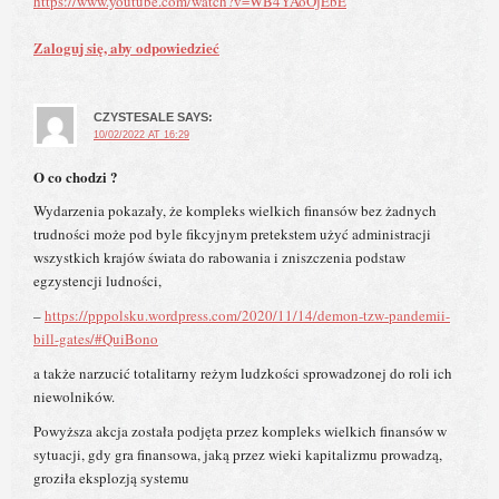
https://www.youtube.com/watch?v=WB4YAoOjEbE
Zaloguj się, aby odpowiedzieć
CZYSTESALE
SAYS:
10/02/2022 AT 16:29
O co chodzi ?
Wydarzenia pokazały, że kompleks wielkich finansów bez żadnych
trudności może pod byle fikcyjnym pretekstem użyć administracji
wszystkich krajów świata do rabowania i zniszczenia podstaw
egzystencji ludności,
–
https://pppolsku.wordpress.com/2020/11/14/demon-tzw-pandemii-
bill-gates/#QuiBono
a także narzucić totalitarny reżym ludzkości sprowadzonej do roli ich
niewolników.
Powyższa akcja została podjęta przez kompleks wielkich finansów w
sytuacji, gdy gra finansowa, jaką przez wieki kapitalizmu prowadzą,
groziła eksplozją systemu