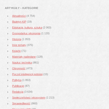
ARTYKUŁY – KATEGORIE
Aktualności
(4 754)
Biuletyn KIP
(19)
Edukacja, kultura, sztuka
(2 063)
Gospodarka i ekonomia
(1 120)
Historia
(1 053)
Inne tematy
(375)
Książki
(71)
Materiały nadesłane
(128)
Nauka i technika
(861)
Obronność
(473)
Poczet inteligencji polskiej
(15)
Polityka
(1 853)
Publikacje
(87)
Redakcja
(3 634)
Społeczeństwo i ekosystem
(1 213)
Sprawiedliwość
(860)