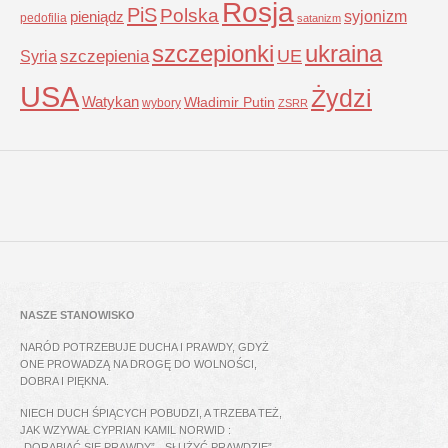
Rosja
PiS
Polska
syjonizm
pieniądz
pedofilia
satanizm
szczepionki
ukraina
UE
Syria
szczepienia
USA
Żydzi
Watykan
Władimir Putin
wybory
ZSRR
NASZE STANOWISKO
NARÓD POTRZEBUJE DUCHA I PRAWDY, GDYŻ
ONE PROWADZĄ NA DROGĘ DO WOLNOŚCI,
DOBRA I PIĘKNA.
NIECH DUCH ŚPIĄCYCH POBUDZI, A TRZEBA TEŻ,
JAK WZYWAŁ CYPRIAN KAMIL NORWID :
„DORABIAĆ SIĘ PRAWDY”, „SŁUŻYĆ PRAWDZIE”