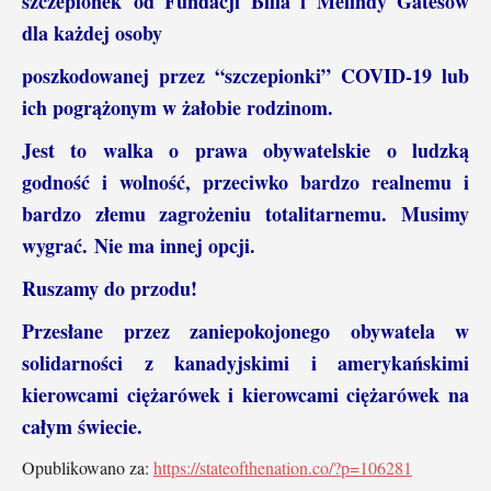
szczepionek
od Fundacji Billa i Melindy Gatesów
dla każdej osoby
poszkodowanej przez “szczepionki” COVID-19 lub
ich pogrążonym w żałobie rodzinom.
Jest to walka o prawa obywatelskie o ludzką
godność i wolność, przeciwko bardzo realnemu i
bardzo złemu zagrożeniu totalitarnemu. Musimy
wygrać. Nie ma innej opcji.
Ruszamy do przodu!
Przesłane przez zaniepokojonego obywatela w
solidarności z kanadyjskimi i amerykańskimi
kierowcami ciężarówek i kierowcami ciężarówek na
całym świecie.
Opublikowano za:
https://stateofthenation.co/?p=106281