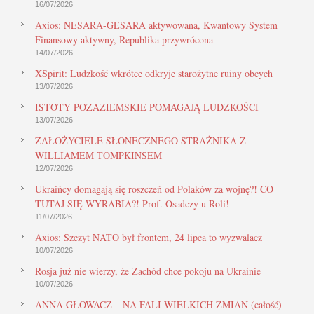
16/07/2026
Axios: NESARA-GESARA aktywowana, Kwantowy System
Finansowy aktywny, Republika przywrócona
14/07/2026
XSpirit: Ludzkość wkrótce odkryje starożytne ruiny obcych
13/07/2026
ISTOTY POZAZIEMSKIE POMAGAJĄ LUDZKOŚCI
13/07/2026
ZAŁOŻYCIELE SŁONECZNEGO STRAŻNIKA Z
WILLIAMEM TOMPKINSEM
12/07/2026
Ukraińcy domagają się roszczeń od Polaków za wojnę?! CO
TUTAJ SIĘ WYRABIA?! Prof. Osadczy u Roli!
11/07/2026
Axios: Szczyt NATO był frontem, 24 lipca to wyzwalacz
10/07/2026
Rosja już nie wierzy, że Zachód chce pokoju na Ukrainie
10/07/2026
ANNA GŁOWACZ – NA FALI WIELKICH ZMIAN (całość)