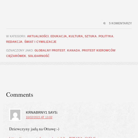
5 KOMENTARZY
W KATEGORII:
AKTUALNOŚCI
,
EDUKACJA, KULTURA, SZTUKA
,
POLITYKA
,
REDAKCJA
,
ŚWIAT I CYWILIZACJE
OZNACZONY JAKO:
GLOBALNY PROTEST
,
KANADA
,
PROTEST KIEROWCÓW
CIĘŻARÓWEK
,
SOLIDARNOŚĆ
Comments
KRNABRNY1
SAYS:
10/02/2022 AT 13:02
Dziewczyny jadą na Ottawę:-)