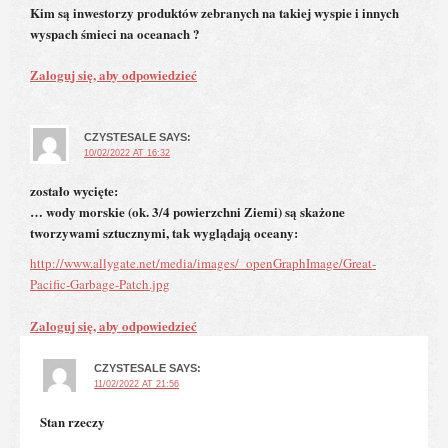
Kim są inwestorzy produktów zebranych na takiej wyspie i innych
wyspach śmieci na oceanach ?
Zaloguj się, aby odpowiedzieć
CZYSTESALE
SAYS:
10/02/2022 AT 16:32
zostało wycięte:
… wody morskie (ok. 3/4 powierzchni Ziemi) są skażone
tworzywami sztucznymi, tak wyglądają oceany:
http://www.allygate.net/media/images/_openGraphImage/Great-
Pacific-Garbage-Patch.jpg
Zaloguj się, aby odpowiedzieć
CZYSTESALE
SAYS:
11/02/2022 AT 21:56
Stan rzeczy