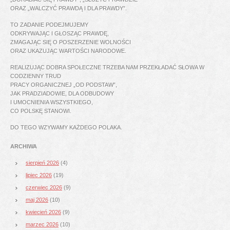
ORAZ „WALCZYĆ PRAWDĄ I DLA PRAWDY”.
TO ZADANIE PODEJMUJEMY
ODKRYWAJĄC I GŁOSZĄC PRAWDĘ,
ZMAGAJĄC SIĘ O POSZERZENIE WOLNOŚCI
ORAZ UKAZUJĄC WARTOŚCI NARODOWE.
REALIZUJĄC DOBRA SPOŁECZNE TRZEBA NAM PRZEKŁADAĆ SŁOWA W
CODZIENNY TRUD
PRACY ORGANICZNEJ „OD PODSTAW”,
JAK PRADZIADOWIE, DLA ODBUDOWY
I UMOCNIENIA WSZYSTKIEGO,
CO POLSKĘ STANOWI.
DO TEGO WZYWAMY KAŻDEGO POLAKA.
ARCHIWA
sierpień 2026
(4)
lipiec 2026
(19)
czerwiec 2026
(9)
maj 2026
(10)
kwiecień 2026
(9)
marzec 2026
(10)