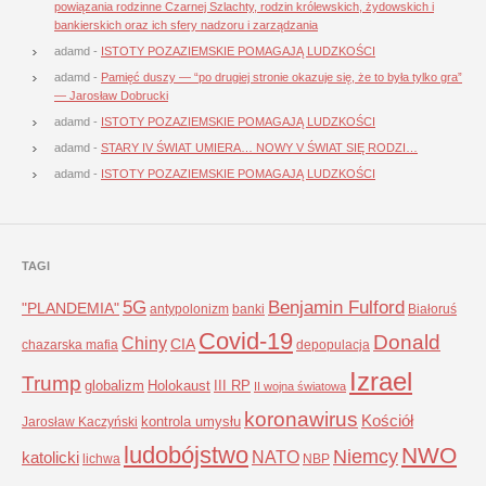
powiązania rodzinne Czarnej Szlachty, rodzin królewskich, żydowskich i
bankierskich oraz ich sfery nadzoru i zarządzania
adamd
-
ISTOTY POZAZIEMSKIE POMAGAJĄ LUDZKOŚCI
adamd
-
Pamięć duszy — “po drugiej stronie okazuje się, że to była tylko gra”
— Jarosław Dobrucki
adamd
-
ISTOTY POZAZIEMSKIE POMAGAJĄ LUDZKOŚCI
adamd
-
STARY IV ŚWIAT UMIERA… NOWY V ŚWIAT SIĘ RODZI…
adamd
-
ISTOTY POZAZIEMSKIE POMAGAJĄ LUDZKOŚCI
TAGI
5G
Benjamin Fulford
"PLANDEMIA"
antypolonizm
banki
Białoruś
Covid-19
Donald
Chiny
CIA
chazarska mafia
depopulacja
Izrael
Trump
globalizm
Holokaust
III RP
II wojna światowa
koronawirus
Kościół
kontrola umysłu
Jarosław Kaczyński
ludobójstwo
NWO
Niemcy
NATO
katolicki
lichwa
NBP