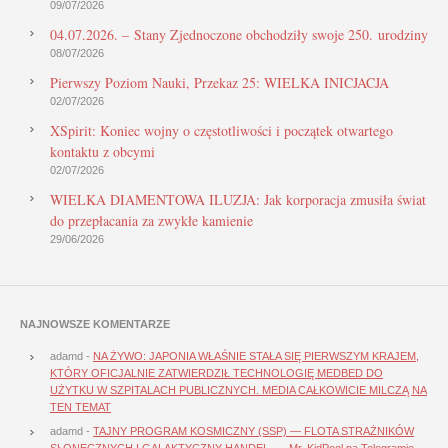
09/07/2026
04.07.2026. – Stany Zjednoczone obchodziły swoje 250. urodziny
08/07/2026
Pierwszy Poziom Nauki, Przekaz 25: WIELKA INICJACJA
02/07/2026
XSpirit: Koniec wojny o częstotliwości i początek otwartego
kontaktu z obcymi
02/07/2026
WIELKA DIAMENTOWA ILUZJA: Jak korporacja zmusiła świat
do przepłacania za zwykłe kamienie
29/06/2026
NAJNOWSZE KOMENTARZE
adamd
-
NA ŻYWO: JAPONIA WŁAŚNIE STAŁA SIĘ PIERWSZYM KRAJEM,
KTÓRY OFICJALNIE ZATWIERDZIŁ TECHNOLOGIĘ MEDBED DO
UŻYTKU W SZPITALACH PUBLICZNYCH. MEDIA CAŁKOWICIE MILCZĄ NA
TEN TEMAT
adamd
-
TAJNY PROGRAM KOSMICZNY (SSP) — FLOTA STRAŻNIKÓW
SŁONECZNYCH I GALAKTYCZNY HANDEL. … Mr. KidPool na Telegramie