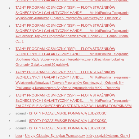
TAJNY PROGRAM KOSMICZNY (SSP) — FLOTA STRAŻNIKÓW
SŁONECZNYCH I GALAKTYCZNY HANDEL. … Mr. KidPool na Telegramie
-
Wyjaśnienia Aktualizacji Tajnych Programów Kosmicznych, Odcinek 2
TAJNY PROGRAM KOSMICZNY (SSP) — FLOTA STRAŻNIKÓW
SŁONECZNYCH I GALAKTYCZNY HANDEL. … Mr. KidPool na Telegramie
-
Aktualizacje Tajnych Programów Kosmicznych, Odcinek 8 – Grupa Oriona,
Cz. 1
TAJNY PROGRAM KOSMICZNY (SSP) — FLOTA STRAŻNIKÓW
SŁONECZNYCH I GALAKTYCZNY HANDEL. … Mr. KidPool na Telegramie
-
Spotkanie Rady Super-Federacji Intergalaktycznej i Strażników Lokalnej
Gromady Galaktycznej 20 galaktyk
TAJNY PROGRAM KOSMICZNY (SSP) — FLOTA STRAŻNIKÓW
SŁONECZNYCH I GALAKTYCZNY HANDEL. … Mr. KidPool na Telegramie
-
Wyjaśnienia Aktualizacji Tajnych Programów Kosmicznych, Odcinek 6 –
Proklamacja Kosmicznych Sądów na zgromadzeniu MKK – Recenzja
TAJNY PROGRAM KOSMICZNY (SSP) — FLOTA STRAŻNIKÓW
SŁONECZNYCH I GALAKTYCZNY HANDEL. … Mr. KidPool na Telegramie
-
ZAŁOŻYCIELE SŁONECZNEGO STRAŻNIKA Z WILLIAMEM TOMPKINSEM
adamd
-
ISTOTY POZAZIEMSKIE POMAGAJĄ LUDZKOŚCI
adamd
-
ISTOTY POZAZIEMSKIE POMAGAJĄ LUDZKOŚCI
adamd
-
ISTOTY POZAZIEMSKIE POMAGAJĄ LUDZKOŚCI
best
-
Ukryty Globalny Syndykat Przestępczy, który rządzi światem: Klany i