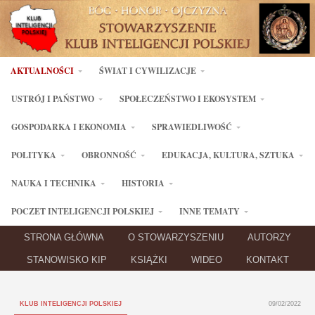
AKTUALNOŚCI
ŚWIAT I CYWILIZACJE
USTRÓJ I PAŃSTWO
SPOŁECZEŃSTWO I EKOSYSTEM
GOSPODARKA I EKONOMIA
SPRAWIEDLIWOŚĆ
POLITYKA
OBRONNOŚĆ
EDUKACJA, KULTURA, SZTUKA
NAUKA I TECHNIKA
HISTORIA
POCZET INTELIGENCJI POLSKIEJ
INNE TEMATY
STRONA GŁÓWNA
O STOWARZYSZENIU
AUTORZY
STANOWISKO KIP
KSIĄŻKI
WIDEO
KONTAKT
KLUB INTELIGENCJI POLSKIEJ
09/02/2022