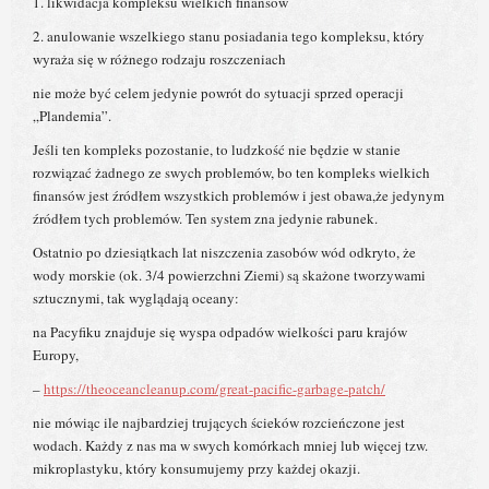
1. likwidacja kompleksu wielkich finansów
2. anulowanie wszelkiego stanu posiadania tego kompleksu, który
wyraża się w różnego rodzaju roszczeniach
nie może być celem jedynie powrót do sytuacji sprzed operacji
„Plandemia”.
Jeśli ten kompleks pozostanie, to ludzkość nie będzie w stanie
rozwiązać żadnego ze swych problemów, bo ten kompleks wielkich
finansów jest źródłem wszystkich problemów i jest obawa,że jedynym
źródłem tych problemów. Ten system zna jedynie rabunek.
Ostatnio po dziesiątkach lat niszczenia zasobów wód odkryto, że
wody morskie (ok. 3/4 powierzchni Ziemi) są skażone tworzywami
sztucznymi, tak wyglądają oceany:
na Pacyfiku znajduje się wyspa odpadów wielkości paru krajów
Europy,
–
https://theoceancleanup.com/great-pacific-garbage-patch/
nie mówiąc ile najbardziej trujących ścieków rozcieńczone jest
wodach. Każdy z nas ma w swych komórkach mniej lub więcej tzw.
mikroplastyku, który konsumujemy przy każdej okazji.