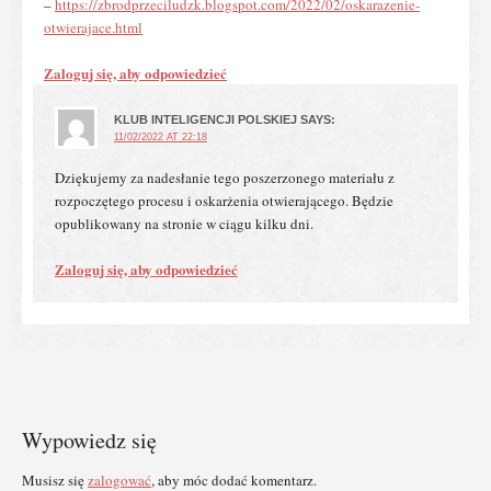
–
https://zbrodprzeciludzk.blogspot.com/2022/02/oskarazenie-
otwierajace.html
Zaloguj się, aby odpowiedzieć
KLUB INTELIGENCJI POLSKIEJ
SAYS:
11/02/2022 AT 22:18
Dziękujemy za nadesłanie tego poszerzonego materiału z
rozpoczętego procesu i oskarżenia otwierającego. Będzie
opublikowany na stronie w ciągu kilku dni.
Zaloguj się, aby odpowiedzieć
Wypowiedz się
Musisz się
zalogować
, aby móc dodać komentarz.