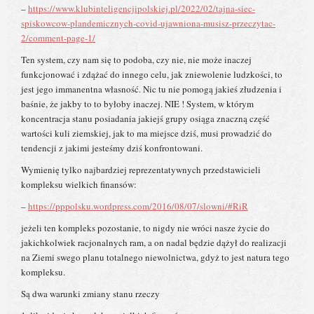
–
https://www.klubinteligencjipolskiej.pl/2022/02/tajna-siec-
spiskowcow-plandemicznych-covid-ujawniona-musisz-przeczytac-
2/comment-page-1/
Ten system, czy nam się to podoba, czy nie, nie może inaczej
funkcjonować i zdążać do innego celu, jak zniewolenie ludzkości, to
jest jego immanentna własność. Nic tu nie pomogą jakieś złudzenia i
baśnie, że jakby to to byłoby inaczej. NIE ! System, w którym
koncentracja stanu posiadania jakiejś grupy osiąga znaczną część
wartości kuli ziemskiej, jak to ma miejsce dziś, musi prowadzić do
tendencji z jakimi jesteśmy dziś konfrontowani.
Wymienię tylko najbardziej reprezentatywnych przedstawicieli
kompleksu wielkich finansów:
–
https://pppolsku.wordpress.com/2016/08/07/slowni/#RiR
jeżeli ten kompleks pozostanie, to nigdy nie wróci nasze życie do
jakichkolwiek racjonalnych ram, a on nadal będzie dążył do realizacji
na Ziemi swego planu totalnego niewolnictwa, gdyż to jest natura tego
kompleksu.
Są dwa warunki zmiany stanu rzeczy