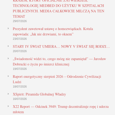
KRAJEM, KTÓRY OFICJALNIE ZATWIERDZIŁ
TECHNOLOGIĘ MEDBED DO UŻYTKU W SZPITALACH
PUBLICZNYCH. MEDIA CAŁKOWICIE MILCZĄ NA TEN
TEMAT
29/07/2026
Prezydent zawetował ustawę o homozwiązkach. Kotula
zapowiada: „Jak nie drzwiami, to oknem”
23/07/2026
STARY IV ŚWIAT UMIERA… NOWY V ŚWIAT SIĘ RODZI…
20/07/2026
„Świadomość widzi to, czego mózg nie zapamiętał” — Jarosław
Dobrucki o życiu po śmierci klinicznej
19/07/2026
Raport energetyczny sierpień 2026 – Odrodzenie Cywilizacji
Ludzi
18/07/2026
XSpirit: Piramida Globalnej Władzy
16/07/2026
X22 Report — Odcinek 3949: Trump decentralizuje ropę i uderza
młotem