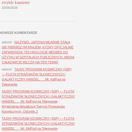
zwykłe kamienie
29/06/2026
NOWSZE KOMENTARZE
adamd
-
NA ŻYWO: JAPONIA WŁAŚNIE STAŁA
SIĘ PIERWSZYM KRAJEM, KTÓRY OFICJALNIE
ZATWIERDZIŁ TECHNOLOGIĘ MEDBED DO
UŻYTKU W SZPITALACH PUBLICZNYCH. MEDIA
CAŁKOWICIE MILCZĄ NA TEN TEMAT
adamd
-
TAJNY PROGRAM KOSMICZNY (SSP)
— FLOTA STRAŻNIKÓW SŁONECZNYCH I
GALAKTYCZNY HANDEL. … Mr. KidPool na
Telegramie
TAJNY PROGRAM KOSMICZNY (SSP) — FLOTA
STRAŻNIKÓW SŁONECZNYCH I GALAKTYCZNY
HANDEL. … Mr. KidPool na Telegramie
-
Wyjaśnienia Aktualizacji Tajnych Programów
Kosmicznych, Odcinek 2
TAJNY PROGRAM KOSMICZNY (SSP) — FLOTA
STRAŻNIKÓW SŁONECZNYCH I GALAKTYCZNY
HANDEL. … Mr. KidPool na Telegramie
-