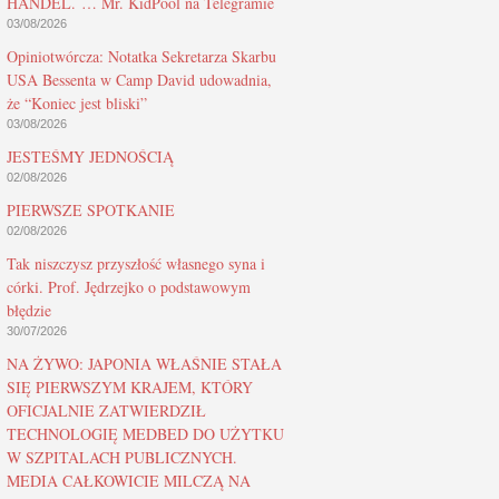
HANDEL. … Mr. KidPool na Telegramie
03/08/2026
Opiniotwórcza: Notatka Sekretarza Skarbu
USA Bessenta w Camp David udowadnia,
że “Koniec jest bliski”
03/08/2026
JESTEŚMY JEDNOŚCIĄ
02/08/2026
PIERWSZE SPOTKANIE
02/08/2026
Tak niszczysz przyszłość własnego syna i
córki. Prof. Jędrzejko o podstawowym
błędzie
30/07/2026
NA ŻYWO: JAPONIA WŁAŚNIE STAŁA
SIĘ PIERWSZYM KRAJEM, KTÓRY
OFICJALNIE ZATWIERDZIŁ
TECHNOLOGIĘ MEDBED DO UŻYTKU
W SZPITALACH PUBLICZNYCH.
MEDIA CAŁKOWICIE MILCZĄ NA