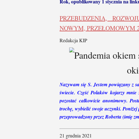
Rok, opublikowany 1 stycznia na link
PRZEBUDZENIA, ROZWO
NOWYM, PRZEŁOMOWYM 2
Redakcja KIP
oki
Nazywam się S. Jestem powiązany z sat
świecie. Część Polaków kojarzy mnie z
pozostać całkowicie anonimowy. Post
trochę, wybielić swoje uczynki. Poniże
przeprowadzony przez Roberta (imię zmi
21 grudnia 2021