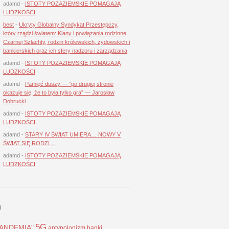
adamd
-
ISTOTY POZAZIEMSKIE POMAGAJĄ
LUDZKOŚCI
best
-
Ukryty Globalny Syndykat Przestępczy,
który rządzi światem: Klany i powiązania rodzinne
Czarnej Szlachty, rodzin królewskich, żydowskich i
bankierskich oraz ich sfery nadzoru i zarządzania
adamd
-
ISTOTY POZAZIEMSKIE POMAGAJĄ
LUDZKOŚCI
adamd
-
Pamięć duszy — “po drugiej stronie
okazuje się, że to była tylko gra” — Jarosław
Dobrucki
adamd
-
ISTOTY POZAZIEMSKIE POMAGAJĄ
LUDZKOŚCI
adamd
-
STARY IV ŚWIAT UMIERA… NOWY V
ŚWIAT SIĘ RODZI…
adamd
-
ISTOTY POZAZIEMSKIE POMAGAJĄ
LUDZKOŚCI
I
5G
LANDEMIA"
antypolonizm
banki