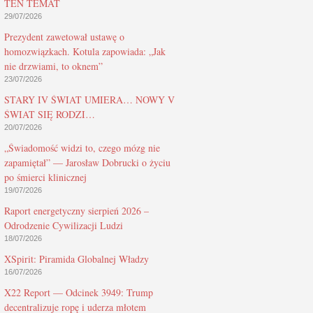
TEN TEMAT
29/07/2026
Prezydent zawetował ustawę o
homozwiązkach. Kotula zapowiada: „Jak
nie drzwiami, to oknem”
23/07/2026
STARY IV ŚWIAT UMIERA… NOWY V
ŚWIAT SIĘ RODZI…
20/07/2026
„Świadomość widzi to, czego mózg nie
zapamiętał” — Jarosław Dobrucki o życiu
po śmierci klinicznej
19/07/2026
Raport energetyczny sierpień 2026 –
Odrodzenie Cywilizacji Ludzi
18/07/2026
XSpirit: Piramida Globalnej Władzy
16/07/2026
X22 Report — Odcinek 3949: Trump
decentralizuje ropę i uderza młotem