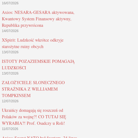
16/07/2026
Axios: NESARA-GESARA aktywowana,
Kwantowy System Finansowy aktywny,
Republika przywrócona
14/07/2026
XSpirit: Ludzkość wkrótce odkryje
starożytne ruiny obcych
13/07/2026
ISTOTY POZAZIEMSKIE POMAGAJĄ
LUDZKOŚCI
13/07/2026
ZAŁOŻYCIELE SŁONECZNEGO
STRAŻNIKA Z WILLIAMEM
TOMPKINSEM
12/07/2026
Ukraińcy domagają się roszczeń od
Polaków za wojnę?! CO TUTAJ SIĘ
WYRABIA?! Prof. Osadczy u Roli!
11/07/2026
Axios: Szczyt NATO był frontem, 24 lipca