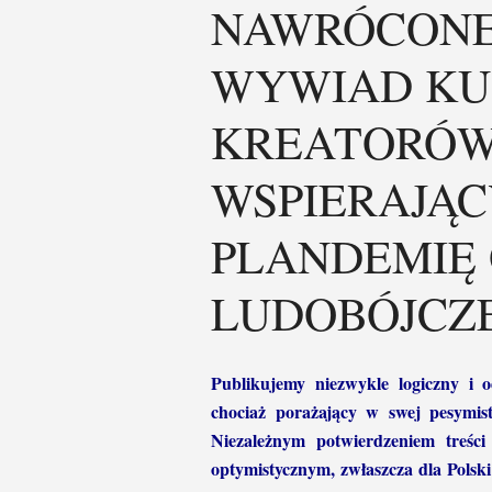
NAWRÓCONE
WYWIAD KU
KREATORÓW
WSPIERAJĄ
PLANDEMIĘ
LUDOBÓJCZE 
Publikujemy niezwykle logiczny i o
chociaż porażający w swej pesymis
Niezależnym potwierdzeniem treśc
optymistycznym, zwłaszcza dla Polsk