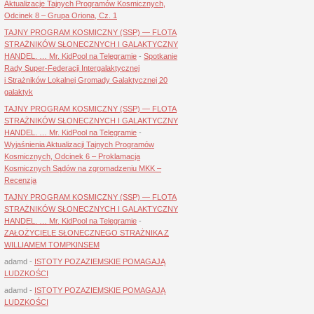
Aktualizacje Tajnych Programów Kosmicznych,
Odcinek 8 – Grupa Oriona, Cz. 1
TAJNY PROGRAM KOSMICZNY (SSP) — FLOTA
STRAŻNIKÓW SŁONECZNYCH I GALAKTYCZNY
HANDEL. … Mr. KidPool na Telegramie
-
Spotkanie
Rady Super-Federacji Intergalaktycznej
i Strażników Lokalnej Gromady Galaktycznej 20
galaktyk
TAJNY PROGRAM KOSMICZNY (SSP) — FLOTA
STRAŻNIKÓW SŁONECZNYCH I GALAKTYCZNY
HANDEL. … Mr. KidPool na Telegramie
-
Wyjaśnienia Aktualizacji Tajnych Programów
Kosmicznych, Odcinek 6 – Proklamacja
Kosmicznych Sądów na zgromadzeniu MKK –
Recenzja
TAJNY PROGRAM KOSMICZNY (SSP) — FLOTA
STRAŻNIKÓW SŁONECZNYCH I GALAKTYCZNY
HANDEL. … Mr. KidPool na Telegramie
-
ZAŁOŻYCIELE SŁONECZNEGO STRAŻNIKA Z
WILLIAMEM TOMPKINSEM
adamd
-
ISTOTY POZAZIEMSKIE POMAGAJĄ
LUDZKOŚCI
adamd
-
ISTOTY POZAZIEMSKIE POMAGAJĄ
LUDZKOŚCI