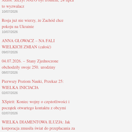
to wyzwalacz
10/07/2026
Rosja już nie wierzy, że Zachód chce
pokoju na Ukrainie
10/07/2026
ANNA GŁOWACZ – NA FALI
WIELKICH ZMIAN (całość)
09/07/2026
04.07.2026. – Stany Zjednoczone
obchodziły swoje 250. urodziny
08/07/2026
Pierwszy Poziom Nauki, Przekaz 25:
WIELKA INICJACJA
02/07/2026
XSpirit: Koniec wojny o częstotliwości i
początek otwartego kontaktu z obcymi
02/07/2026
WIELKA DIAMENTOWA ILUZJA: Jak
korporacja zmusiła świat do przepłacania za