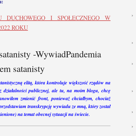
u:
JU DUCHOWEGO I SPOŁECZNEGO W
022 ROKU
Pandemia
em satanisty
anistyczną elitą, która kontroluje większość rządów na
 działalności publicznej, ale tu, na moim blogu, chcę
anowiłem zmienić front, ponieważ chciałbym, chociaż
j przedstawiam transkrypcję wywiadu ze mną, który został
enione) na temat obecnej sytuacji na świecie.