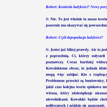
Robert: Kontrola ludzkości? Nowy por
S: Nie. To jest właśnie ta nasza teor
pozornie ma okazywać się powszechną
Robert: Czyli depopulacja ludzkości?
S: Jesteś już bliżej prawdy. Ale to jes
z poprzednią. Ci, którzy usłyszel
poznawczy. Coraz bardziej wido
Kowalskiemu obraz, że jednak idzie
mogą więc zabijać. Kto z rządzący
Problemem przecież są buntownicy, k
jakiś czas kolejna teoria spiskowa m
wirusa, który zdziesiątkuje niez
niewolnikami. Kowalski będzie chc
politycznych i pójdzie się zaszczepić