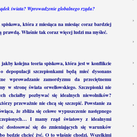
ządek świata? Wprowadzenie globalnego rządu?
ia spiskowa, która z miesiąca na miesiąc coraz bardziej
 prawdą. Właśnie tak coraz więcej ludzi ma myśleć.
t jakby kolejna teoria spiskowa, która jest w konflikcie
i o depopulacji szczepionkami będą mieć dysonans
czne wprowadzanie zamordyzmu da przeciętnemu
my w stronę świata orwellowskiego. Szczepionki nie
ch chciałby pozbywać się idealnych niewolników?
tórzy przeważnie nie chcą się szczepić. Powstanie za
ówiąca, że zbliża się celowe wypuszczenie następnego
aszczepionych… I mamy rząd światowy z idealnymi
ieć dostosować się do zmieniających się warunków
, bo będzie chcieć żyć. O to właśnie chodzi. Wszelkimi