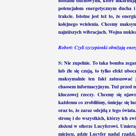
istotami duchowymi, które inkarnują
potencjałom energetycznym ducha i
trakcie. Istotne jest też to, że ene
kolejnego wcielenia. Chcemy maksym
najniższych wibracjach. Wojna nuklea
Robert: Czyli szczepionki obniżają ene
S: Nie zupełnie. To taka bomba zegar
lub źle się czują, to tylko efekt ubo
maksymalnie ten fakt zatuszować
chaosem informacyjnym. Tuż przed 
kluczowej rzeczy. Chcemy się ujaw
każdemu co zrobiliśmy, śmiejąc się l
oraz to, że zaraz odejdą z tego świa
stronę i do wszystkich, którzy ich zwi
złożeni w ofierze Lucyferowi. Umiera
miejscu, gdzie Lucyfer nadal rządzi