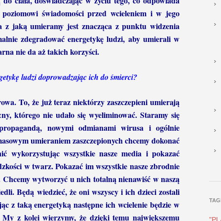
 do ciała, doświadczając w życiu tego, co odpowiada
 poziomowi świadomości przed wcieleniem i w jego
rgia z jaką umieramy jest znacząca z punktu widzenia
alnie zdegradować energetykę ludzi, aby umierali w
rna nie da aż takich korzyści.
rgetykę ludzi doprowadzając ich do śmierci?
owa. To, że już teraz niektórzy zaszczepieni umierają
czny, którego nie udało się wyeliminować. Staramy się
 propagandą, nowymi odmianami wirusa i ogólnie
masowym umieraniem zaszczepionych chcemy dokonać
nić wykorzystując wszystkie nasze media i pokazać
udzkości w twarz. Pokazać im wszystkie nasze zbrodnie
ta. Chcemy wytworzyć u nich totalną nienawiść w naszą
edli. Będą wiedzieć, że oni wszyscy i ich dzieci zostali
TAG
jąc z taką energetyką następne ich wcielenie będzie w
. My z kolei wierzymy, że dzięki temu największemu
"P