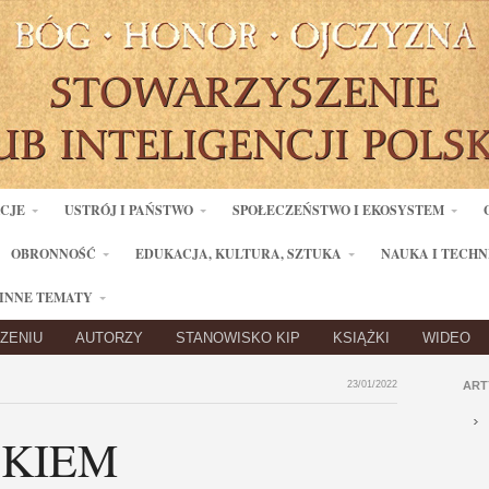
ACJE
USTRÓJ I PAŃSTWO
SPOŁECZEŃSTWO I EKOSYSTEM
OBRONNOŚĆ
EDUKACJA, KULTURA, SZTUKA
NAUKA I TECHN
INNE TEMATY
ZENIU
AUTORZY
STANOWISKO KIP
KSIĄŻKI
WIDEO
23/01/2022
ART
OKIEM