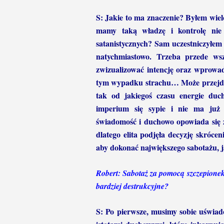
S: Jakie to ma znaczenie? Byłem wielo
mamy taką władzę i kontrolę nie 
satanistycznych? Sam uczestniczyłem
natychmiastowo. Trzeba przede wsz
zwizualizować intencję oraz wprowad
tym wypadku strachu… Może przejdę 
tak od jakiegoś czasu energie duc
imperium się sypie i nie ma już 
świadomość i duchowo opowiada się z
dlatego elita podjęła decyzję skrócen
aby dokonać największego sabotażu, 
Robert: Sabotaż za pomocą szczepionek?
bardziej destrukcyjne?
S: Po pierwsze, musimy sobie uświado