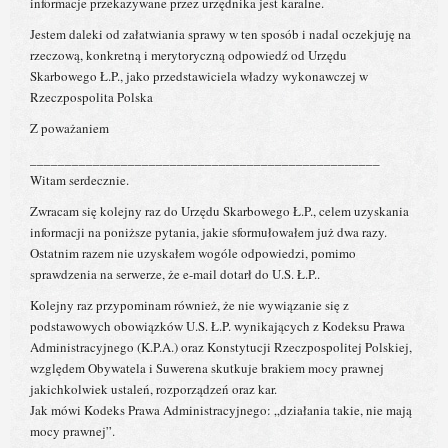
informacje przekazywane przez urzędnika jest karalne.
Jestem daleki od załatwiania sprawy w ten sposób i nadal oczekjuję na
rzeczową, konkretną i merytoryczną odpowiedź od Urzędu
Skarbowego Ł.P., jako przedstawiciela władzy wykonawczej w
Rzeczpospolita Polska
Z poważaniem
__________________________________________________
Witam serdecznie.
Zwracam się kolejny raz do Urzędu Skarbowego Ł.P., celem uzyskania
informacji na poniższe pytania, jakie sformułowałem już dwa razy.
Ostatnim razem nie uzyskałem wogóle odpowiedzi, pomimo
sprawdzenia na serwerze, że e-mail dotarł do U.S. Ł.P..
Kolejny raz przypominam również, że nie wywiązanie się z
podstawowych obowiązków U.S. Ł.P. wynikających z Kodeksu Prawa
Administracyjnego (K.P.A.) oraz Konstytucji Rzeczpospolitej Polskiej,
względem Obywatela i Suwerena skutkuje brakiem mocy prawnej
jakichkolwiek ustaleń, rozporządzeń oraz kar.
Jak mówi Kodeks Prawa Administracyjnego: „działania takie, nie mają
mocy prawnej”.