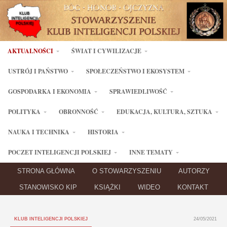
AKTUALNOŚCI
ŚWIAT I CYWILIZACJE
USTRÓJ I PAŃSTWO
SPOŁECZEŃSTWO I EKOSYSTEM
GOSPODARKA I EKONOMIA
SPRAWIEDLIWOŚĆ
POLITYKA
OBRONNOŚĆ
EDUKACJA, KULTURA, SZTUKA
NAUKA I TECHNIKA
HISTORIA
POCZET INTELIGENCJI POLSKIEJ
INNE TEMATY
STRONA GŁÓWNA
O STOWARZYSZENIU
AUTORZY
STANOWISKO KIP
KSIĄŻKI
WIDEO
KONTAKT
KLUB INTELIGENCJI POLSKIEJ
24/05/2021