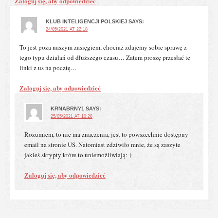
Zaloguj się, aby odpowiedzieć
KLUB INTELIGENCJI POLSKIEJ
SAYS:
24/05/2021 AT 22:18
To jest poza naszym zasięgiem, chociaż zdajemy sobie sprawę z
tego typu działań od dłuższego czasu… Zatem proszę przesłać te
linki z us na pocztę…
Zaloguj się, aby odpowiedzieć
KRNABRNY1
SAYS:
25/05/2021 AT 10:28
Rozumiem, to nie ma znaczenia, jest to powszechnie dostępny
email na stronie US. Natomiast zdziwiło mnie, że są zaszyte
jakieś skrypty które to uniemożliwiają:-)
Zaloguj się, aby odpowiedzieć