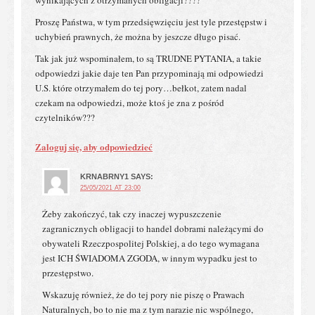
Proszę Państwa, w tym przedsięwzięciu jest tyle przestępstw i
uchybień prawnych, że można by jeszcze długo pisać.
Tak jak już wspominałem, to są TRUDNE PYTANIA, a takie
odpowiedzi jakie daje ten Pan przypominają mi odpowiedzi
U.S. które otrzymałem do tej pory…bełkot, zatem nadal
czekam na odpowiedzi, może ktoś je zna z pośród
czytelników???
Zaloguj się, aby odpowiedzieć
KRNABRNY1
SAYS:
25/05/2021 AT 23:00
Żeby zakończyć, tak czy inaczej wypuszczenie
zagranicznych obligacji to handel dobrami należącymi do
obywateli Rzeczpospolitej Polskiej, a do tego wymagana
jest ICH ŚWIADOMA ZGODA, w innym wypadku jest to
przestępstwo.
Wskazuję również, że do tej pory nie piszę o Prawach
Naturalnych, bo to nie ma z tym narazie nic wspólnego,