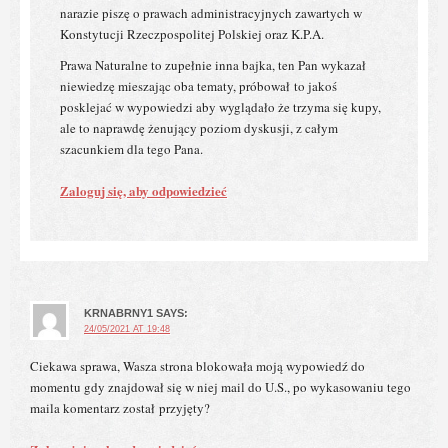
narazie piszę o prawach administracyjnych zawartych w
Konstytucji Rzeczpospolitej Polskiej oraz K.P.A.
Prawa Naturalne to zupełnie inna bajka, ten Pan wykazał
niewiedzę mieszając oba tematy, próbował to jakoś
posklejać w wypowiedzi aby wyglądało że trzyma się kupy,
ale to naprawdę żenujący poziom dyskusji, z całym
szacunkiem dla tego Pana.
Zaloguj się, aby odpowiedzieć
KRNABRNY1
SAYS:
24/05/2021 AT 19:48
Ciekawa sprawa, Wasza strona blokowała moją wypowiedź do
momentu gdy znajdował się w niej mail do U.S., po wykasowaniu tego
maila komentarz został przyjęty?