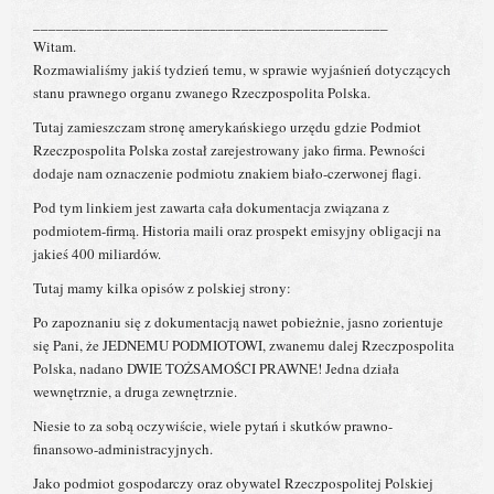
______________________________________________
Witam.
Rozmawialiśmy jakiś tydzień temu, w sprawie wyjaśnień dotyczących
stanu prawnego organu zwanego Rzeczpospolita Polska.
Tutaj zamieszczam stronę amerykańskiego urzędu gdzie Podmiot
Rzeczpospolita Polska został zarejestrowany jako firma. Pewności
dodaje nam oznaczenie podmiotu znakiem biało-czerwonej flagi.
Pod tym linkiem jest zawarta cała dokumentacja związana z
podmiotem-firmą. Historia maili oraz prospekt emisyjny obligacji na
jakieś 400 miliardów.
Tutaj mamy kilka opisów z polskiej strony:
Po zapoznaniu się z dokumentacją nawet pobieżnie, jasno zorientuje
się Pani, że JEDNEMU PODMIOTOWI, zwanemu dalej Rzeczpospolita
Polska, nadano DWIE TOŻSAMOŚCI PRAWNE! Jedna działa
wewnętrznie, a druga zewnętrznie.
Niesie to za sobą oczywiście, wiele pytań i skutków prawno-
finansowo-administracyjnych.
Jako podmiot gospodarczy oraz obywatel Rzeczpospolitej Polskiej