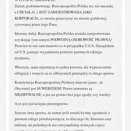
Zatem, podsumowując, Rzeczpospolita Polska nic nie musiała,
a CHCIAŁA!, i JEST ZAREJESTROWANA JAKO
KORPORACJA, co można przeczytać na stronie giełdowej,
cytowanej przez tego Pana.
Idziemy dalej, Rzeczpospolita Polska została zarejestrowana
uzyskując tym samym PODWÓJNĄ OSOBOWOŚĆ PRAWNĄ!
Przecież to ten sam manewr co w przypadku U.S.A. Zarządałem
od U.S. jasnego wyjaśnienia podstaw prawnych takiego
działania.
Wreszcie, sama rejestracja to jedna kwestia, ale wypuszczenie
obligacji i wzięcie za to olbrzymich pieniędzy to druga sprawa.
Konstytucja Rzeczpospolitej Polskiej stanowi jasno , że
Obywatel jest SUWERENEM! Prawa suwerena są
NIEZBYWALNE, a już na pewno bez jego zgody czy wiedzy.
A to jest już kolejne przestępstwo.
Jeszcze inna sprawa, że nawet jeśli uznali byśmy zgodność z
prawem całego przedsięwzięcia, to dlaczego Ja, Suweren oraz
miliony mi podobnych nie otrzymaliśmy równych części
wynikających z otrzymanych obligacji????