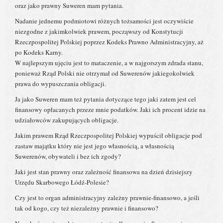
oraz jako prawny Suweren mam pytania.
Nadanie jednemu podmiotowi różnych tożsamości jest oczywiście
niezgodne z jakimkolwiek prawem, począwszy od Konstytucji
Rzeczpospolitej Polskiej poprzez Kodeks Prawno Administracyjny, aż
po Kodeks Karny.
W najlepszym ujęciu jest to mataczenie, a w najgorszym zdrada stanu,
ponieważ Rząd Polski nie otrzymał od Suwerenów jakiegokolwiek
prawa do wypuszczania obligacji.
Ja jako Suweren mam też pytania dotyczące tego jaki zatem jest cel
finansowy opłacanych przeze mnie podatków. Jaki ich procent idzie na
udziałowców zakupujących obligacje.
Jakim prawem Rząd Rzeczpospolitej Polskiej wypuścił obligacje pod
zastaw majątku który nie jest jego własnością, a własnością
Suwerenów, obywateli i bez ich zgody?
Jaki jest stan prawny oraz zależność finansowa na dzień dzisiejszy
Urzędu Skarbowego Łódź-Polesie?
Czy jest to organ administracyjny zależny prawnie-finansowo, a jeśli
tak od kogo, czy też niezależny prawnie i finansowo?