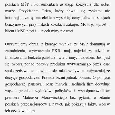
polskich MŚP i konsumentach ustalając korzystną dla siebie
marżę. Przykładem Orlen, który chwali się zyskami nie
informując, że są one efektem wysokiej ceny paliw na stacjach
benzynowych przy niskich kosztach zakupu. Mówiąc wprost –
klient i MŚP płaci i… niech miny nie traci.
Otrzymujemy obraz, z którego wynika, że MŚP dominują w
zatrudnieniu, wytwarzaniu PKB, mają największy udział w
finansowaniu budżetu państwa i wielu innych dziedzin. Jeśli jest
się twórcą ponad połowy produktu wytwarzanego przez całe
społeczeństwo, to powinno się mieć wpływ na najważniejsze
decyzje gospodarcze. Prawda brzmi jednak ponuro. O polityce
gospodarczej państwa i losie małych i średnich firm decyduje
wąskie gronie urzędników, polityków i współpracowników
premiera Mateusza Morawieckiego bez pytania o zdanie
polskich przedsiębiorców a nawet, jak pokazują fakty, wbrew
ich oczekiwaniom.