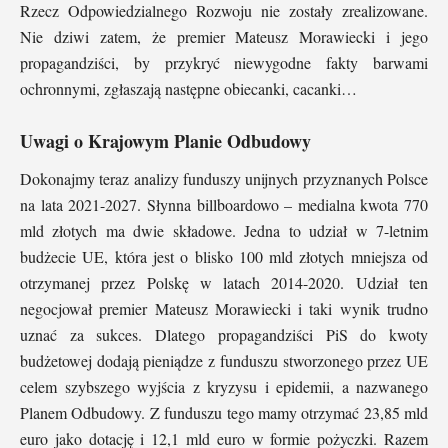
Rzecz Odpowiedzialnego Rozwoju nie zostały zrealizowane.
Nie dziwi zatem, że premier Mateusz Morawiecki i jego
propagandziści, by przykryć niewygodne fakty barwami
ochronnymi, zgłaszają następne obiecanki, cacanki…
Uwagi o Krajowym Planie Odbudowy
Dokonajmy teraz analizy funduszy unijnych przyznanych Polsce
na lata 2021-2027. Słynna billboardowo – medialna kwota 770
mld złotych ma dwie składowe. Jedna to udział w 7-letnim
budżecie UE, która jest o blisko 100 mld złotych mniejsza od
otrzymanej przez Polskę w latach 2014-2020. Udział ten
negocjował premier Mateusz Morawiecki i taki wynik trudno
uznać za sukces. Dlatego propagandziści PiS do kwoty
budżetowej dodają pieniądze z funduszu stworzonego przez UE
celem szybszego wyjścia z kryzysu i epidemii, a nazwanego
Planem Odbudowy. Z funduszu tego mamy otrzymać 23,85 mld
euro jako dotację i 12,1 mld euro w formie pożyczki. Razem