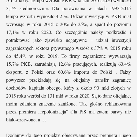
A oto fakty. Tempo wzrostu PKB w latach 2016-2020 wyniosło
3,1% średniorocznie. Dla porównania w latach 1993-2015
tempo wzrostu wynosiło 4,2 %. Udział inwestycji w PKB miał
wzrosnąć w roku 2015 z 20% do 25%, a spadł do poziomu
17,1% w roku 2020. Co szczególnie należy podkreślić i
potraktować jako zjawisko negatywne – udział inwestycji
zagranicznych sektora prywatnego wzrósł z 37% w 2015 roku
do 45,4% w roku 2019. To firmy zagraniczne wytwarzają
15,7% PKB, zatrudniają 12,6% pracujących, realizują 63,4%
eksportu z Polski oraz 60,6% importu do Polski . Fakty
powyższe przekładają się na oficjalny transfer zagranicę
dochodów kapitału obcego, który z około 90 mld złotych w
2015 roku wzrósł do 131 mld w roku 2020. Są to dane oficjalne,
moim zdaniem znacznie zaniżone. Tak głośno reklamowana
przez premiera „repolonizacja” a’la PiS ma zatem barwy nie
biało-czerwone, a …
Dodajmy do tego projekty obiecywane przez premiera i jego