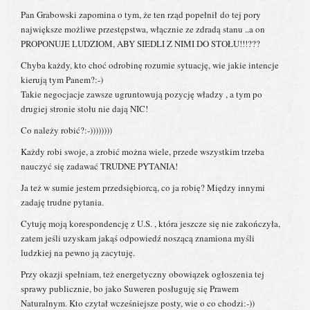
Pan Grabowski zapomina o tym, że ten rząd popełnił do tej pory
największe możliwe przestępstwa, włącznie ze zdradą stanu ..a on
PROPONUJE LUDZIOM, ABY SIEDLI Z NIMI DO STOŁU!!!???
Chyba każdy, kto choć odrobinę rozumie sytuację, wie jakie intencje
kierują tym Panem?:-)
Takie negocjacje zawsze ugruntowują pozycję władzy , a tym po
drugiej stronie stołu nie dają NIC!
Co należy robić?:-))))))))
Każdy robi swoje, a zrobić można wiele, przede wszystkim trzeba
nauczyć się zadawać TRUDNE PYTANIA!
Ja też w sumie jestem przedsiębiorcą, co ja robię? Między innymi
zadaję trudne pytania.
Cytuję moją korespondencję z U.S. , która jeszcze się nie zakończyła,
zatem jeśli uzyskam jakąś odpowiedź noszącą znamiona myśli
ludzkiej na pewno ją zacytuję.
Przy okazji spełniam, też energetyczny obowiązek ogłoszenia tej
sprawy publicznie, bo jako Suweren posługuję się Prawem
Naturalnym. Kto czytał wcześniejsze posty, wie o co chodzi:-))