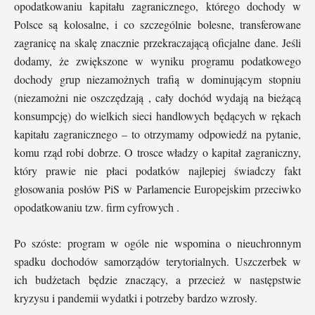
opodatkowaniu kapitału zagranicznego, którego dochody w
Polsce są kolosalne, i co szczególnie bolesne, transferowane
zagranicę na skalę znacznie przekraczającą oficjalne dane. Jeśli
dodamy, że zwiększone w wyniku programu podatkowego
dochody grup niezamożnych trafią w dominującym stopniu
(niezamożni nie oszczędzają , cały dochód wydają na bieżącą
konsumpcję) do wielkich sieci handlowych będących w rękach
kapitału zagranicznego – to otrzymamy odpowiedź na pytanie,
komu rząd robi dobrze. O trosce władzy o kapitał zagraniczny,
który prawie nie płaci podatków najlepiej świadczy fakt
głosowania posłów PiS w Parlamencie Europejskim przeciwko
opodatkowaniu tzw. firm cyfrowych .
Po szóste: program w ogóle nie wspomina o nieuchronnym
spadku dochodów samorządów terytorialnych. Uszczerbek w
ich budżetach będzie znaczący, a przecież w następstwie
kryzysu i pandemii wydatki i potrzeby bardzo wzrosły.