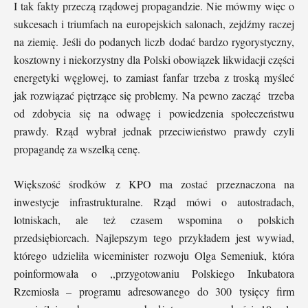
I tak fakty przeczą rządowej propagandzie. Nie mówmy więc o
sukcesach i triumfach na europejskich salonach, zejdźmy raczej
na ziemię. Jeśli do podanych liczb dodać bardzo rygorystyczny,
kosztowny i niekorzystny dla Polski obowiązek likwidacji części
energetyki węglowej, to zamiast fanfar trzeba z troską myśleć
jak rozwiązać piętrzące się problemy. Na pewno zacząć trzeba
od zdobycia się na odwagę i powiedzenia społeczeństwu
prawdy. Rząd wybrał jednak przeciwieństwo prawdy czyli
propagandę za wszelką cenę.
Większość środków z KPO ma zostać przeznaczona na
inwestycje infrastrukturalne. Rząd mówi o autostradach,
lotniskach, ale też czasem wspomina o polskich
przedsiębiorcach. Najlepszym tego przykładem jest wywiad,
którego udzieliła wiceminister rozwoju Olga Semeniuk, która
poinformowała o ,,przygotowaniu Polskiego Inkubatora
Rzemiosła – programu adresowanego do 300 tysięcy firm