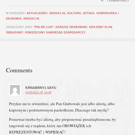
7 KOMENTARZY
W KATEGORII:
AKTUALNOŚCI
,
EDUKACJA, KULTURA, SZTUKA
,
GOSPODARKA I
EKONOMIA
,
REDAKCJA
OZNACZONY JAKO:
"POLSKI ŁAD"
,
DARIUSZ GRABOWSKI
,
KRAJOWY PLAN
ODBUDOWY
,
POWSZECHNY SAMORZĄD GOSPODARCZY
Comments
KRNABRNY1
SAYS:
24/05/2021 AT 19:46
Przykro mi to stwierdzić, ale Pan Grabowski jest albo idiotą, albo
kupionym i podstawionym pachołkiem. Dlaczego tak myślę?
Ponieważ trzeba być idiotą, aby proponować przedsiębiorcom, by
targowali się z rządem, który ma OBOWIĄZEK ich
REPREZENTOWAĆ i WSPIERAĆ!