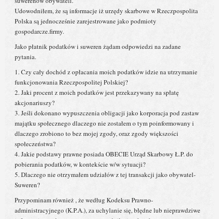
suwerenów obywateli.
Udowodniłem, że są informacje iż urzędy skarbowe w Rzeczpospolita
Polska są jednocześnie zarejestrowane jako podmioty
gospodarcze.firmy.
Jako płatnik podatków i suweren żądam odpowiedzi na zadane
pytania.
1. Czy cały dochód z opłacania moich podatków idzie na utrzymanie
funkcjonowania Rzeczpospolitej Polskiej?
2. Jaki procent z moich podatków jest przekazywany na spłatę
akcjonariuszy?
3. Jeśli dokonano wypuszczenia obligacji jako korporacja pod zastaw
majątku społecznego dlaczego nie zostałem o tym poinformowany i
dlaczego zrobiono to bez mojej zgody, oraz zgody większości
społeczeństwa?
4. Jakie podstawy prawne posiada OBECIE Urząd Skarbowy Ł.P. do
pobierania podatków, w kontekście w/w sytuacji?
5. Dlaczego nie otrzymałem udziałów z tej transakcji jako obywatel-
Suweren?
Przypominam również , że według Kodeksu Prawno-
administracyjnego (K.P.A.), za uchylanie się, błędne lub nieprawdziwe