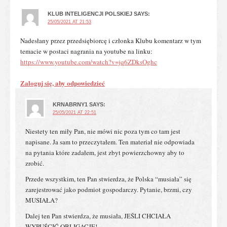
KLUB INTELIGENCJI POLSKIEJ
SAYS:
25/05/2021 AT 21:53
Nadesłany przez przedsiębiorcę i członka Klubu komentarz w tym
temacie w postaci nagrania na youtube na linku:
https://www.youtube.com/watch?v=jq6ZDksOghc
Zaloguj się, aby odpowiedzieć
KRNABRNY1
SAYS:
25/05/2021 AT 22:51
Niestety ten miły Pan, nie mówi nic poza tym co tam jest
napisane. Ja sam to przeczytałem. Ten materiał nie odpowiada
na pytania które zadałem, jest zbyt powierzchowny aby to
zrobić.
Przede wszystkim, ten Pan stwierdza, że Polska “musiała” się
zarejestrować jako podmiot gospodarczy. Pytanie, brzmi, czy
MUSIAŁA?
Dalej ten Pan stwierdza, że musiała, JEŚLI CHCIAŁA
WYPUŚCIĆ OBLIGACJE!