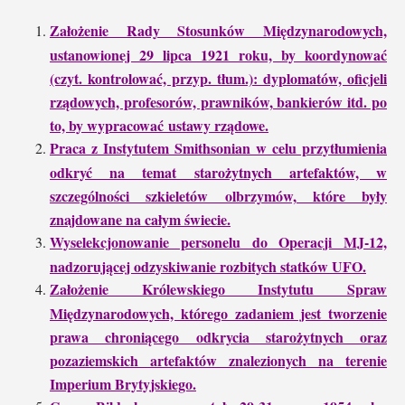
Założenie Rady Stosunków Międzynarodowych,
ustanowionej 29 lipca 1921 roku, by koordynować
(czyt. kontrolować, przyp. tłum.): dyplomatów, oficjeli
rządowych, profesorów, prawników, bankierów itd. po
to, by wypracować ustawy rządowe.
Praca z Instytutem Smithsonian w celu przytłumienia
odkryć na temat starożytnych artefaktów, w
szczególności szkieletów olbrzymów, które były
znajdowane na całym świecie.
Wyselekcjonowanie personelu do Operacji MJ-12,
nadzorującej odzyskiwanie rozbitych statków UFO.
Założenie Królewskiego Instytutu Spraw
Międzynarodowych, którego zadaniem jest tworzenie
prawa chroniącego odkrycia starożytnych oraz
pozaziemskich artefaktów znalezionych na terenie
Imperium Brytyjskiego.