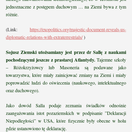
jednoznaczne z postępem duchowym … na Ziemi bywa z tym
różnie.
(Link:
https://exopolitics.org/majestic-document-reveals-us-
diplomatic-relations-with-extraterrestrials/
)
Sojusz Ziemski utożsamiany jest przez dr Sallę z naukami
pochodzącymi jeszcze z prastarej Atlantydy.
Tajemne szkoły
– Różokrzyżowcy lub Masoneria są podawane jako
towarzystwa, które miały zainicjować zmiany na Ziemi i miały
poprowadzić ludzi do oświecenia (naukowego, intelektualnego
oraz duchowego).
Jako dowód Salla podaje zeznania świadków odnośnie
zaangażowania istot pozaziemskich w podpisanie ”Deklaracji
Niepodległości” w USA, które fizycznie były obecne w holu
gdzie ustanowiono tę deklarację.