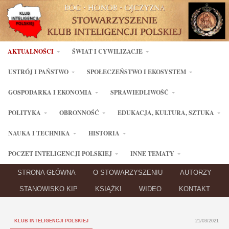
AKTUALNOŚCI
ŚWIAT I CYWILIZACJE
USTRÓJ I PAŃSTWO
SPOŁECZEŃSTWO I EKOSYSTEM
GOSPODARKA I EKONOMIA
SPRAWIEDLIWOŚĆ
POLITYKA
OBRONNOŚĆ
EDUKACJA, KULTURA, SZTUKA
NAUKA I TECHNIKA
HISTORIA
POCZET INTELIGENCJI POLSKIEJ
INNE TEMATY
STRONA GŁÓWNA
O STOWARZYSZENIU
AUTORZY
STANOWISKO KIP
KSIĄŻKI
WIDEO
KONTAKT
KLUB INTELIGENCJI POLSKIEJ
21/03/2021