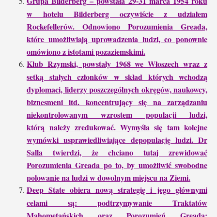
Grupa Bilderberg – powstała 29-31 marca 1954 roku
w hotelu Bilderberg oczywiście z udziałem
Rockefellerów. Odnowiono Porozumienia Greada,
które umożliwiają uprowadzenia ludzi, co ponownie
omówiono z istotami pozaziemskimi.
Klub Rzymski, powstały 1968 we Włoszech wraz z
setką stałych członków w skład których wchodzą
dyplomaci, liderzy poszczególnych okręgów, naukowcy,
biznesmeni itd. koncentrujący się na zarządzaniu
niekontrolowanym wzrostem populacji ludzi,
którą należy zredukować. Wymyśla się tam kolejne
wymówki usprawiedliwiające depopulację ludzi. Dr
Salla twierdzi, że chciano tutaj zrewidować
Porozumienia Greada po to, by umożliwić swobodne
polowanie na ludzi w dowolnym miejscu na Ziemi.
Deep State obiera nową strategię i jego głównymi
celami są: podtrzymywanie Traktatów
Mahometańskich oraz Porozumień Greada;