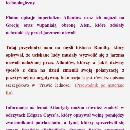
technologiczny.
Platon opisuje imperializm Atlantów oraz ich najazd na
Grecję oraz wspaniałą obronę Aten, które zdołały
uchronić się przed jarzmem niewoli.
Tutaj przychodzi nam na myśli
histori
a
Ramthy,
który
opisywał, że uciskane ludy musiały wyzwolić się z jarzma
niewoli nałożonej przez Atlantów, którzy w jakiś dziwny
sposób z dnia na dzień zmienili swoją polaryzację z
pozytywnej na negatywną.
Informacja ta jest również opisana
szczegółowo w “Prawie Jedności”
(
Przewodnik po materiale
Ra
).
Informacje na temat Atlantydy można również znaleźć w
odczytach Edgara Cayce’a, który opisywał wojnę pomiędzy
zwolennikami patriarchatu, a tymi, którzy sprzeciwili się
synom Baalial’a (Belial/Ball). Synowie Baal’a opisywani