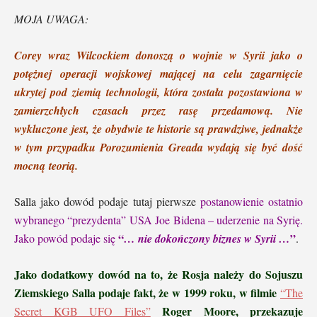
MOJA UWAGA:
Corey wraz Wilcockiem donoszą o wojnie w Syrii jako o
potężnej operacji wojskowej mającej na celu zagarnięcie
ukrytej pod ziemią technologii, która została pozostawiona w
zamierzchłych czasach przez rasę przedamową. Nie
wykluczone jest, że obydwie te historie są prawdziwe, jednakże
w tym przypadku Porozumienia Greada wydają się być dość
mocną teorią.
Salla jako dowód podaje tutaj pierwsze
postanowienie ostatnio
wybranego “prezydenta” USA Joe Bidena – uderzenie na Syrię.
“
”
Jako powód podaje się
…
nie dokończony biznes w Syrii
…
.
Jako dodatkowy dowód na to, że Rosja należy do Sojuszu
Ziemskiego Salla podaje fakt, że w 1999 roku, w filmie
“
The
Roger Moore, przekazuje
Secret KGB UFO Files
”