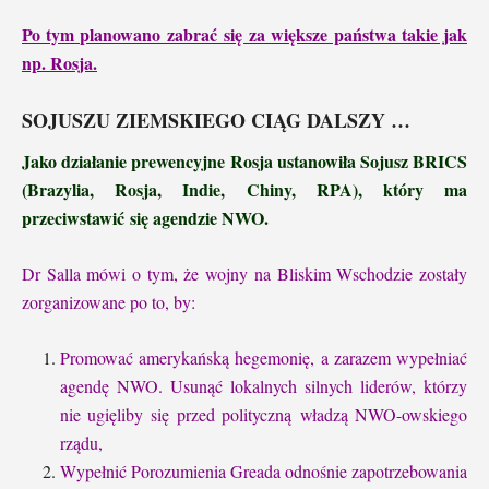
Po tym planowano zabrać się za większe państwa takie jak
np. Rosja.
SOJUSZU ZIEMSKIEGO CIĄG DALSZY …
Jako działanie prewencyjne Rosja ustanowiła Sojusz BRICS
(Brazylia, Rosja, Indie, Chiny, RPA), który ma
przeciwstawić się agendzie NWO.
Dr Salla mówi o tym, że wojny na Bliskim Wschodzie zostały
zorganizowane po to, by:
Promować amerykańską hegemonię, a zarazem wypełniać
agendę NWO.
U
sunąć lokalnych silnych liderów, którzy
nie ugięliby się przed polityczną władzą NWO-owskiego
rządu,
W
ypełnić Porozumienia Greada odnośnie zapotrzebowania