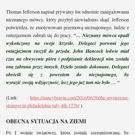
Thomas Jefferson napisał prywatny list odnośnie zaangażowania
nieznanego mówcy, który przybył niewiadomo skąd. Jefferson
potwierdza, że zmotywowani przemową nieznajomego, ludzie z
entuzjazmem zabrali się do pracy.
“…
Nieznany mówca opadł
wykończony na swoje krzesło. Delegaci porwani jego
entuzjazmem ruszyli do przodu. John Hancock ledwie miał
czas na chwycenie pióra i podpisanie deklaracji nim została
ona zabrana przez innych. Dzieło zostało dokonane. Delegaci
obrócili się z powrotem do nieznajomego, by
wyrazić swoją wdzięczność, lecz jego już tam nie było
…
“
(Link:
https://nancybragin.com/2016/06/30/the-mysterious-
stranger-in-philadelphia-july-4th-1776/
).
OBECNA SYTUACJA NA ZIEMI
Po I wojnie światowej, która została zorganizowana, by