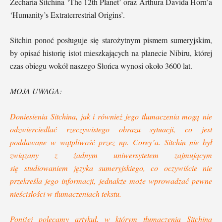
Zecharia Sitchina ‘The 12th Planet’ oraz Arthura Davida Horn’a
‘Humanity’s Extraterrestrial Origins’.
Sitchin ponoć posługuje się starożytnym pismem sumeryjskim,
by opisać historię istot mieszkających na planecie Nibiru, której
czas obiegu wokół naszego Słońca wynosi około 3600 lat.
MOJA UWAGA:
Doniesienia Sitchina, jak i również jego tłumaczenia mogą nie
odzwierciedlać rzeczywistego obrazu sytuacji, co jest
poddawane w wątpliwość przez np. Corey
’
a. Sitchin nie był
związany z żadnym uniwersytetem zajmującym
się studiowaniem języka sumeryjskiego, co oczywiście nie
przekreśla jego informacji, jednakże może wprowadzać pewne
nieścisłości w tłumaczeniach tekstu.
Poniżej polecamy artykuł, w którym tłumaczenia Sitchina