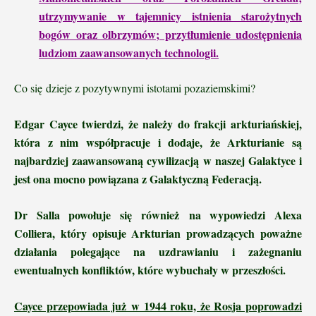
utrzymywanie w tajemnicy istnienia starożytnych
bogów oraz olbrzymów; przytłumienie udostępnienia
ludziom zaawansowanych technologii.
Co się dzieje z pozytywnymi istotami pozaziemskimi?
Edgar Cayce twierdzi, że należy do frakcji arkturiańskiej,
która z nim współpracuje i dodaje, że Arkturianie są
najbardziej zaawansowaną cywilizacją w naszej Galaktyce i
jest ona mocno powiązana z Galaktyczną Federacją.
Dr Salla powołuje się również na wypowiedzi Alexa
Colliera, który opisuje Arkturian prowadzących poważne
działania polegające na uzdrawianiu i zażegnaniu
ewentualnych konfliktów, które wybuchały w przeszłości.
Cayce przepowiada już w 1944 roku, że Rosja poprowadzi