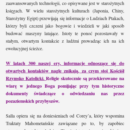
zaawansowanych technologii, co opisywane jest w starożytnych
księgach. W wielu starożytnych kulturach (Japonia, Chiny,
Starożytny Egipt) przewijają się informacje o Ludziach Ptakach,
którzy byli czczeni jako bogowie i wiedzieli w jaki sposób
budować maszyny latające. Istoty te ponoć pozostawały w
stałym, otwartym kontakcie z ludźmi prowadząc ich na ich
ewolucyjnej ścieżce.
W latach 300 naszej ery, informacje odnoszące się do
otwartych kontaktów nagle znikają, za czym stoi Kościół
Rzymsko Katolicki.
Religie skutecznie są przekierowane na
wiarę w jednego Boga pomijając przy tym historyczne
dokumenty świadczące o odwiedzaniu nas przez
pozaziemskich przybyszów.
Salla opiera się na doniesieniach od Corey’a, który wspomina
Traktaty Mahometańskie zawiązane po to, by zapobiec