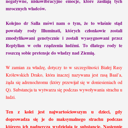
negatywne, niskowibracyjne emocje, które zasilają tych
mrocznych władców.
Kolejno dr Salla mówi nam o tym, że to właśnie stąd
powstały
rody Illuminati, kt
órych członkowie zostali
zmodyfikowani genetycznie i zostali wyasygnowani przez
Reptylian w celu rządzenia ludźmi. To dlatego rody te
roszczą sobie pretensje do władzy nad Ziemią.
W zamian za władzę, dotyczy to w szczególności Białej Rasy
Królewskich Drako, która inaczej nazywana jest rasą Baal’a,
żąda się adrenochromu (który przewijał się w doniesieniach od
Q).
Substancja ta wytwarza się podczas wywoływania strachu u
ludzi.
Ten z kolei jest najwartościowszym u dzieci, gdy
doprowadza się je do maksymalnego strachu podczas
którego ich nadnercza wydzielają tę substancję. Następnie