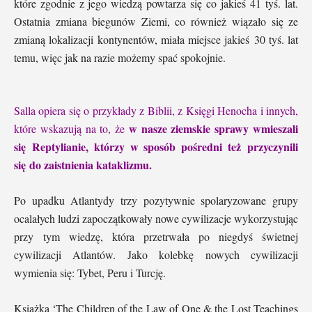
które zgodnie z jego wiedzą powtarza się co jakieś 41 tyś. lat.
Ostatnia zmiana biegunów Ziemi, co również wiązał
o si
ę ze
zmianą lokalizacji kontynentów, miała miejsce jakieś 30 tyś. lat
temu, więc jak na razie możemy spać spokojnie.
Salla opiera się o przykłady z Biblii, z Księgi Henocha i innych,
w nasze ziemskie sprawy wmieszali
które wskazują na to, że
się Reptylianie, którzy w sposób pośredni też przyczynili
się do zaistnienia kataklizmu.
Po upadku Atlantydy trzy pozytywnie spolaryzowane grupy
ocalałych ludzi zapoczątkowały nowe cywilizacje wykorzystując
przy tym wiedzę, która przetrwała po niegdyś świetnej
cywilizacji Atlantów. Jako kolebkę nowych cywilizacji
wymienia się: Tybet, Peru i Turcję.
Książka
‘
The Children of the Law of One & the Lost Teachings