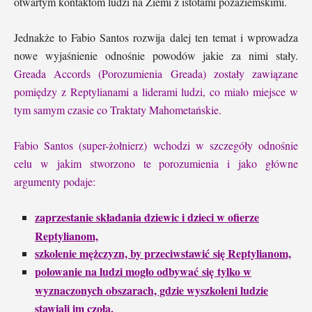
otwartym kontaktom ludzi na Ziemi z istotami pozaziemskimi.
Jednakże to Fabio Santos rozwija dalej ten temat i wprowadza
nowe wyjaśnienie odnośnie powodów jakie za nimi stały.
Greada Accords (Porozumienia Greada) zostały zawiązane
pomiędzy z Reptylianami a liderami ludzi, co miało miejsce w
tym samym czasie co Traktaty Mahometańskie.
Fabio Santos (super-żołnierz) wchodzi w szczegóły odnośnie
celu w jakim stworzono te porozumienia i jako główne
argumenty podaje:
zaprzestanie składania dziewic i dzieci w ofierze
Reptylianom,
szkolenie mężczyzn, by przeciwstawić się Reptylianom,
polowanie na ludzi mogło odbywać się tylko w
wyznaczonych obszarach, gdzie wyszkoleni ludzie
stawiali im czoła.