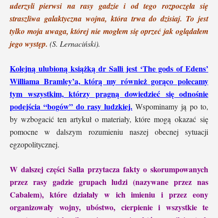
uderzyli pierwsi na rasy gadzie i od tego rozpoczęła się
straszliwa galaktyczna wojna, która trwa do dzisiaj.
To jest
tylko moja uwaga, której nie mogł
em si
ę oprzeć jak oglądałem
jego występ.
(S. Lernaciński).
Kolejną ulubioną książką dr Salli jest ‘The gods of Edens’
Williama Bramley’a, którą my również gorąco polecamy
tym wszystkim, którzy pragną dowiedzieć się odnośnie
podejścia “bogów” do rasy ludzkiej.
Wspominamy ją po to,
by wzbogacić ten artykuł o materiały, które mogą okazać się
pomocne w dalszym rozumieniu naszej obecnej sytuacji
egzopolitycznej.
W dalszej części Salla przytacza fakty o skorumpowanych
przez rasy gadzie grupach ludzi (nazywane przez nas
Cabalem), które działały w ich imieniu i przez eony
organizowały wojny, ubóstwo, cierpienie i wszystkie te