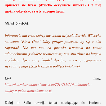
upuszcza się krew (dziecko oczywiście umiera) i z niej
można odzyskać czysty adrenochrom.
MOJA UWAGA:
Informacja dla tych, którzy nie czytali artykułu Davida Wilcocka
na temat
‘
Pizza Gate
’
który gorąco polecam, by się z nim
zapoznać. Nie ma tam co prawda wzmianki na temat
adrenochromu, jednakże wymienia się tam straszliwe nadużycia
względem dzieci oraz handel dziećmi, w co zaangażowane
są osoby z najwyższych szczebli polityki światowej.
Link tutaj:
https://kosmiczneujawnienie.com/2017/11/11/kuliminacja-
wojny-o-pelne-ujawnienie-cz-v/
Dalej dr
Salla
rozwija temat nawiązując do istnienia