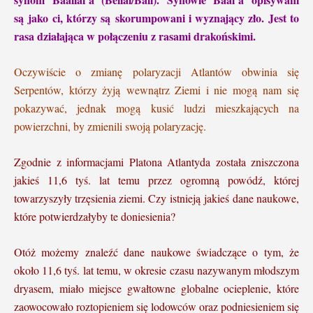
są jako ci, którzy są skorumpowani i wyznający zło. Jest to
rasa działająca w połączeniu z rasami drakońskimi.
Oczywiście o zmianę polaryzacji Atlantów obwinia się
Serpentów, którzy żyją wewnątrz Ziemi i nie mogą nam się
pokazywać, jednak mogą kusić ludzi mieszkających na
powierzchni, by zmienili swoją polaryzację.
Zgodnie z informacjami Platona Atlantyda została zniszczona
jakieś 11,6 tyś. lat temu przez ogromną powódź, której
towarzyszyły trzęsienia ziemi. Czy istnieją jakieś dane naukowe,
które potwierdzałyby te doniesienia?
Otóż możemy znaleźć dane naukowe świadczące o tym, że
około 11,6 tyś. lat temu, w okresie czasu nazywanym młodszym
dryasem, miało miejsce gwałtowne globalne ocieplenie, które
zaowocowało roztopieniem się lodowców oraz podniesieniem się