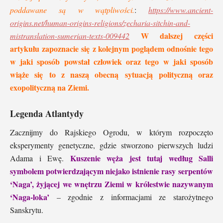
poddawane są w wątpliwości.
:
https://www.ancient-
origins.net/human-origins-religions/zecharia-sitchin-and-
W dalszej części
mistranslation-sumerian-texts-009442
artykułu zapoznacie się z kolejnym poglądem odnośnie tego
w jaki sposób powstał człowiek oraz tego w jaki sposób
wiąże się to z naszą obecną sytuacją polityczną oraz
exopolityczną na Ziemi.
Legenda Atlantydy
Zacznijmy do Rajskiego Ogrodu, w którym rozpoczęto
eksperymenty genetyczne, gdzie stworzono pierwszych ludzi
Kuszenie węża jest tutaj według Salli
Adama i Ewę.
symbolem potwierdzającym niejako istnienie rasy serpentów
‘Naga’, żyjącej we wnętrzu Ziemi w królestwie nazywanym
‘Naga-loka’
– zgodnie z informacjami ze starożytnego
Sanskrytu.