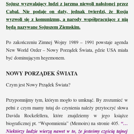
Sojusz wyzwalający ludzi z jarzma niewoli nałożonej przez
Cabal. Nie podaje on daty, jednak twierdzi, że Rosja
wyzwoli się z komunizmu, a narody współpracujące z nią
będą nazywane Sojuszem Ziemskim.
Po zakończeniu Zimnej Wojny 1989 – 1991 powstaje agenda
New World Order – Nowy Porządek Świata, gdzie USA miała
być dominującym hegemonem.
NOWY PORZĄDEK ŚWIATA
Czym jest Nowy Prządek Świata?
Przypomnijmy tym, którym mogło to umknąć. By zrozumieć w
pełni z czym mamy tutaj do czynienia należy przytoczyć słowa
Davida Rockefellera, które znajdziemy w jego książce
biograficznej pt. “Wspomnienia” (Memoirs) na stronie 405.
“…
Niektórzy ludzie wierzą nawet w to, że jesteśmy częścią tajnej