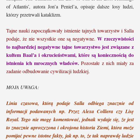
of Atlantis
’
, autora Jon
’
a Peniel
’
a, opisuje dalsze losy ludzi,
którzy przetrwali kataklizm.
Tajne nauki zapoczątkowały istnienie tajnych towarzystw i Salla
W rzeczywistości
podaje, że nie wszystkie one są negatywne.
to najbardziej negatywne tajne towarzystwo jest związane z
kultem Baal’a i okrucieństwami, które są koniecznością do
istnienia ich mrocznych władców.
Pozostałe z nich miały za
zadanie odbudowanie cywilizacji ludzkiej.
MOJA UWAGA:
Linia czasowa, którą podaje Salla odbiega znacznie od
informacji podawanych np. Przez Alexa Colliera czy Lisę
Royal. Tego nie mogę komentować, jednak wydaje się, że jest
to znacznie uproszczona i okrojona historia Ziemi, któ
ra mo
że
pomijać pewne istotne fakty, jak np. to, że tak naprawdę ludzie