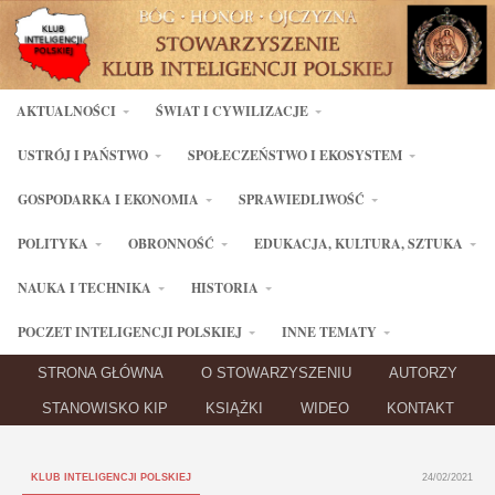
AKTUALNOŚCI
ŚWIAT I CYWILIZACJE
USTRÓJ I PAŃSTWO
SPOŁECZEŃSTWO I EKOSYSTEM
GOSPODARKA I EKONOMIA
SPRAWIEDLIWOŚĆ
POLITYKA
OBRONNOŚĆ
EDUKACJA, KULTURA, SZTUKA
NAUKA I TECHNIKA
HISTORIA
POCZET INTELIGENCJI POLSKIEJ
INNE TEMATY
STRONA GŁÓWNA
O STOWARZYSZENIU
AUTORZY
STANOWISKO KIP
KSIĄŻKI
WIDEO
KONTAKT
KLUB INTELIGENCJI POLSKIEJ
24/02/2021