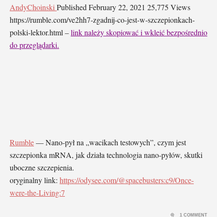
AndyChoinski
Published
February 22, 2021
25,775 Views
https://rumble.com/ve2hh7-zgadnij-co-jest-w-szczepionkach-
polski-lektor.html –
link należy skopiować i wkleić bezpośrednio
do przeglądarki.
Rumble
—
Nano-pył na „wacikach testowych”, czym jest
szczepionka mRNA, jak działa technologia nano-pyłów, skutki
uboczne szczepienia.
oryginalny link:
https://odysee.com/@spacebusters:c9/Once-
were-the-Living:7
1 COMMENT