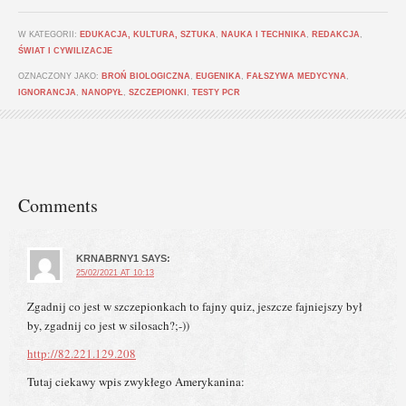
W KATEGORII:
EDUKACJA, KULTURA, SZTUKA
,
NAUKA I TECHNIKA
,
REDAKCJA
,
ŚWIAT I CYWILIZACJE
OZNACZONY JAKO:
BROŃ BIOLOGICZNA
,
EUGENIKA
,
FAŁSZYWA MEDYCYNA
,
IGNORANCJA
,
NANOPYŁ
,
SZCZEPIONKI
,
TESTY PCR
Comments
KRNABRNY1
SAYS:
25/02/2021 AT 10:13
Zgadnij co jest w szczepionkach to fajny quiz, jeszcze fajniejszy był
by, zgadnij co jest w silosach?;-))
http://82.221.129.208
Tutaj ciekawy wpis zwykłego Amerykanina: