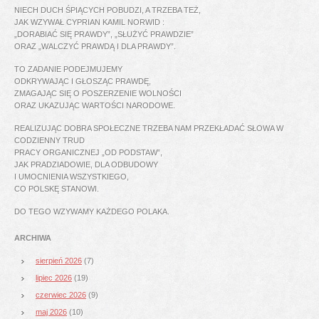
NIECH DUCH ŚPIĄCYCH POBUDZI, A TRZEBA TEŻ,
JAK WZYWAŁ CYPRIAN KAMIL NORWID :
„DORABIAĆ SIĘ PRAWDY”, „SŁUŻYĆ PRAWDZIE”
ORAZ „WALCZYĆ PRAWDĄ I DLA PRAWDY”.
TO ZADANIE PODEJMUJEMY
ODKRYWAJĄC I GŁOSZĄC PRAWDĘ,
ZMAGAJĄC SIĘ O POSZERZENIE WOLNOŚCI
ORAZ UKAZUJĄC WARTOŚCI NARODOWE.
REALIZUJĄC DOBRA SPOŁECZNE TRZEBA NAM PRZEKŁADAĆ SŁOWA W
CODZIENNY TRUD
PRACY ORGANICZNEJ „OD PODSTAW”,
JAK PRADZIADOWIE, DLA ODBUDOWY
I UMOCNIENIA WSZYSTKIEGO,
CO POLSKĘ STANOWI.
DO TEGO WZYWAMY KAŻDEGO POLAKA.
ARCHIWA
sierpień 2026
(7)
lipiec 2026
(19)
czerwiec 2026
(9)
maj 2026
(10)