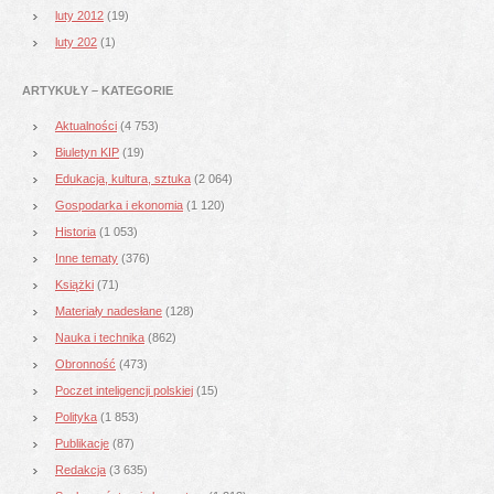
luty 2012
(19)
luty 202
(1)
ARTYKUŁY – KATEGORIE
Aktualności
(4 753)
Biuletyn KIP
(19)
Edukacja, kultura, sztuka
(2 064)
Gospodarka i ekonomia
(1 120)
Historia
(1 053)
Inne tematy
(376)
Książki
(71)
Materiały nadesłane
(128)
Nauka i technika
(862)
Obronność
(473)
Poczet inteligencji polskiej
(15)
Polityka
(1 853)
Publikacje
(87)
Redakcja
(3 635)