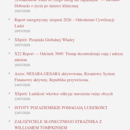
Dobrucki o życiu po śmierci klinicznej
19/07/2026
Raport energetyczny sierpień 2026 – Odrodzenie Cywilizacji
Ludzi
18/07/2026
XSpirit: Piramida Globalnej Władzy
16/07/2026
X22 Report — Odcinek 3949: Trump decentralizuje ropę i uderza
młotem
16/07/2026
Axios: NESARA-GESARA aktywowana, Kwantowy System
Finansowy aktywny, Republika przywrócona
14/07/2026
XSpirit: Ludzkość wkrótce odkryje starożytne ruiny obcych
13/07/2026
ISTOTY POZAZIEMSKIE POMAGAJĄ LUDZKOŚCI
13/07/2026
ZAŁOŻYCIELE SŁONECZNEGO STRAŻNIKA Z
WILLIAMEM TOMPKINSEM