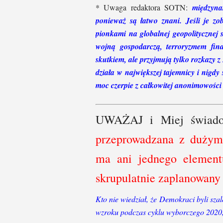
* Uwaga redaktora SOTN:
międzyna
ponieważ są łatwo znani. Jeśli je zob
pionkami na globalnej geopolitycznej
wojną gospodarczą, terroryzmem fi
skutkiem, ale przyjmują tylko rozkaz
działa w największej tajemnicy i nigd
moc czerpie z całkowitej anonimowości 
UWAŻAJ i Miej świad
przeprowadzana z dużym
ma ani jednego elementu
skrupulatnie zaplanowany 
Kto nie wiedział, że Demokraci byli sza
wzroku podczas cyklu wyborczego 202