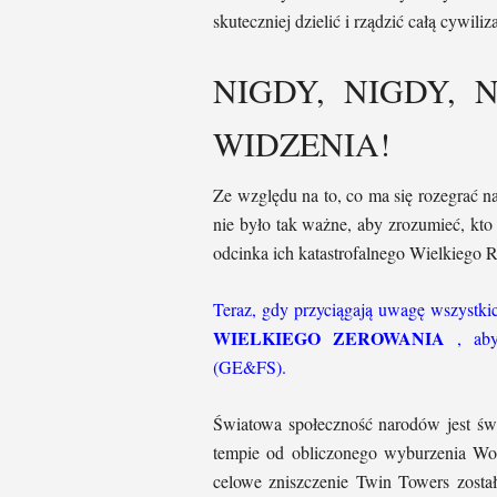
skuteczniej dzielić i rządzić całą cywiliz
NIGDY, NIGDY, 
WIDZENIA!
Ze względu na to, co ma się rozegrać 
nie było tak ważne, aby zrozumieć, kto
odcinka ich katastrofalnego Wielkiego
Teraz, gdy przyciągają uwagę wszystkich
WIELKIEGO ZEROWANIA
, aby
(GE&FS).
Światowa społeczność narodów jest ś
tempie od obliczonego wyburzenia Wor
celowe zniszczenie Twin Towers zosta