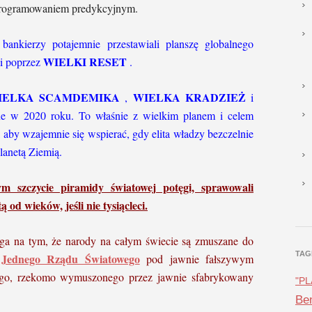
o programowaniem predykcyjnym.
bankierzy potajemnie przestawiali planszę globalnego
WIELKI RESET
li poprzez
.
IELKA SCAMDEMIKA
WIELKA KRADZIEŻ
,
i
e w 2020 roku. To właśnie z wielkim planem i celem
, aby wzajemnie się wspierać, gdy elita władzy bezczelnie
lanetą Ziemią.
m szczycie piramidy światowej potęgi, sprawowali
 od wieków, jeśli nie tysiącleci.
ga na tym, że narody na całym świecie są zmuszane do
TAG
Jednego Rządu Światowego
pod jawnie fałszywym
ego, rzekomo wymuszonego przez jawnie sfabrykowany
"P
Ben