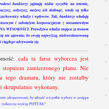
rodowi bankierzy zajmują niskie szczeble na totemie,
aczysz, usłyszysz, możesz ich dotknąć, wtedy są tylko
 szachownicy władzy i wpływów. Tak, bankierzy władają
nansowym i sabotażem korporacyjnym z niesamowitym
y z NA WYSOKOŚCI. Prawdziwa władza stojąca za tronem
y się nie ujawnia; bo swoją najwyższą, niekwestionowaną
i ciągłego ukrywania się.
omość:
cała ta farsa wyborcza jest
 stopniem zamierzonego planu.
Nie
 tego dramatu, który nie zostałby
i skrupulatnie wykonany.
lenie zdesperowani, by ukraść wszystkie wybory w zasięgu
0, zwłaszcza wyścig POTUSA?