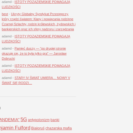
adamd
-
ISTOTY POZAZIEMSKIE POMAGAJĄ
LUDZKOŚCI
best
-
Ukryty Globalny Syndykat Przestępczy,
który rządzi światem: Klany i powiązania rodzinne
Czarnej Szlachty, rodzin królewskich, żydowskich i
bankierskich oraz ich sfery nadzoru i zarządzania
adamd
-
ISTOTY POZAZIEMSKIE POMAGAJĄ
LUDZKOŚCI
adamd
-
Pamięć duszy — “po drugiej stronie
okazuje się, że to była tylko gra” — Jarosław
Dobrucki
adamd
-
ISTOTY POZAZIEMSKIE POMAGAJĄ
LUDZKOŚCI
adamd
-
STARY IV ŚWIAT UMIERA… NOWY V
ŚWIAT SIĘ RODZI…
I
5G
LANDEMIA"
antypolonizm
banki
jamin Fulford
Białoruś
chazarska mafia