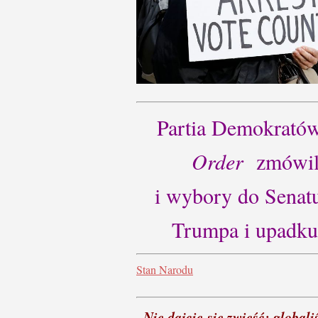
Partia Demokrat
Order
zmówili
i wybory do Senatu
Trumpa i upadku
Stan Narodu
„Nie dajcie się zwieść: globa