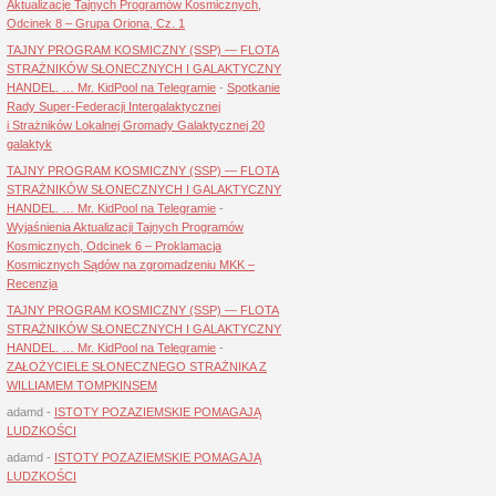
Aktualizacje Tajnych Programów Kosmicznych,
Odcinek 8 – Grupa Oriona, Cz. 1
TAJNY PROGRAM KOSMICZNY (SSP) — FLOTA
STRAŻNIKÓW SŁONECZNYCH I GALAKTYCZNY
HANDEL. … Mr. KidPool na Telegramie
-
Spotkanie
Rady Super-Federacji Intergalaktycznej
i Strażników Lokalnej Gromady Galaktycznej 20
galaktyk
TAJNY PROGRAM KOSMICZNY (SSP) — FLOTA
STRAŻNIKÓW SŁONECZNYCH I GALAKTYCZNY
HANDEL. … Mr. KidPool na Telegramie
-
Wyjaśnienia Aktualizacji Tajnych Programów
Kosmicznych, Odcinek 6 – Proklamacja
Kosmicznych Sądów na zgromadzeniu MKK –
Recenzja
TAJNY PROGRAM KOSMICZNY (SSP) — FLOTA
STRAŻNIKÓW SŁONECZNYCH I GALAKTYCZNY
HANDEL. … Mr. KidPool na Telegramie
-
ZAŁOŻYCIELE SŁONECZNEGO STRAŻNIKA Z
WILLIAMEM TOMPKINSEM
adamd
-
ISTOTY POZAZIEMSKIE POMAGAJĄ
LUDZKOŚCI
adamd
-
ISTOTY POZAZIEMSKIE POMAGAJĄ
LUDZKOŚCI