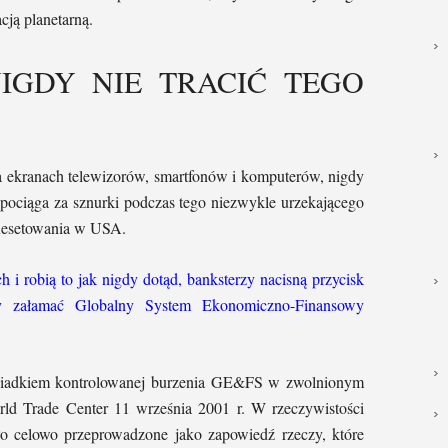
acją planetarną.
NIGDY NIE TRACIĆ TEGO
na ekranach telewizorów, smartfonów i komputerów, nigdy
 pociąga za sznurki podczas tego niezwykle urzekającego
 Resetowania w USA.
 i robią to jak nigdy dotąd, banksterzy nacisną przycisk
 załamać Globalny System Ekonomiczno-Finansowy
wiadkiem kontrolowanej burzenia GE&FS w zwolnionym
ld Trade Center 11 września 2001 r. W rzeczywistości
ło celowo przeprowadzone jako zapowiedź rzeczy, które