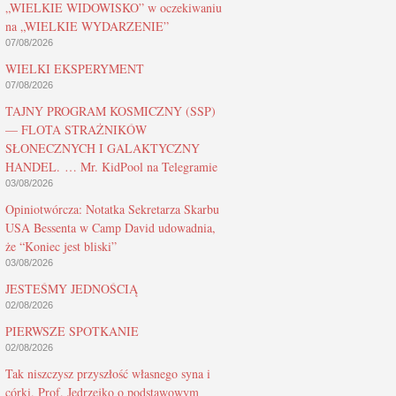
„WIELKIE WIDOWISKO” w oczekiwaniu
na „WIELKIE WYDARZENIE”
07/08/2026
WIELKI EKSPERYMENT
07/08/2026
TAJNY PROGRAM KOSMICZNY (SSP)
— FLOTA STRAŻNIKÓW
SŁONECZNYCH I GALAKTYCZNY
HANDEL. … Mr. KidPool na Telegramie
03/08/2026
Opiniotwórcza: Notatka Sekretarza Skarbu
USA Bessenta w Camp David udowadnia,
że “Koniec jest bliski”
03/08/2026
JESTEŚMY JEDNOŚCIĄ
02/08/2026
PIERWSZE SPOTKANIE
02/08/2026
Tak niszczysz przyszłość własnego syna i
córki. Prof. Jędrzejko o podstawowym