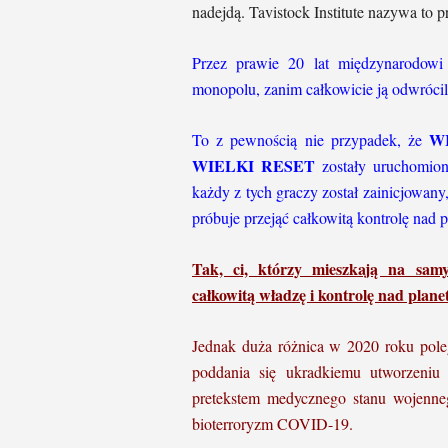
nadejdą. Tavistock Institute nazywa t
Przez prawie 20 lat międzynarodowi 
monopolu, zanim całkowicie ją odwróci
W
To z pewnością nie przypadek, że
WIELKI RESET
zostały uruchomion
każdy z tych graczy został zainicjowany
próbuje przejąć całkowitą kontrolę nad p
Tak, ci, którzy mieszkają na samy
całkowitą władzę i kontrolę nad planetą
Jednak duża różnica w 2020 roku pole
poddania się ukradkiemu utworzeniu
pretekstem medycznego stanu wojenn
bioterroryzm COVID-19.