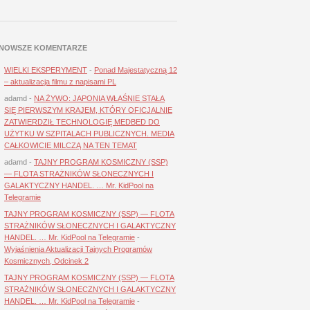
NOWSZE KOMENTARZE
WIELKI EKSPERYMENT
-
Ponad Majestatyczną 12
– aktualizacja filmu z napisami PL
adamd
-
NA ŻYWO: JAPONIA WŁAŚNIE STAŁA
SIĘ PIERWSZYM KRAJEM, KTÓRY OFICJALNIE
ZATWIERDZIŁ TECHNOLOGIĘ MEDBED DO
UŻYTKU W SZPITALACH PUBLICZNYCH. MEDIA
CAŁKOWICIE MILCZĄ NA TEN TEMAT
adamd
-
TAJNY PROGRAM KOSMICZNY (SSP)
— FLOTA STRAŻNIKÓW SŁONECZNYCH I
GALAKTYCZNY HANDEL. … Mr. KidPool na
Telegramie
TAJNY PROGRAM KOSMICZNY (SSP) — FLOTA
STRAŻNIKÓW SŁONECZNYCH I GALAKTYCZNY
HANDEL. … Mr. KidPool na Telegramie
-
Wyjaśnienia Aktualizacji Tajnych Programów
Kosmicznych, Odcinek 2
TAJNY PROGRAM KOSMICZNY (SSP) — FLOTA
STRAŻNIKÓW SŁONECZNYCH I GALAKTYCZNY
HANDEL. … Mr. KidPool na Telegramie
-