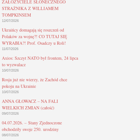
ZAŁOŻYCIELE SŁONECZNEGO
STRAŻNIKA Z WILLIAMEM
TOMPKINSEM
12/07/2026
Ukraińcy domagają się roszczeń od
Polaków za wojnę?! CO TUTAJ SIĘ
WYRABIA?! Prof. Osadczy u Roli!
11/07/2026
Axios: Szczyt NATO był frontem, 24 lipca
to wyzwalacz
10/07/2026
Rosja już nie wierzy, że Zachód chce
pokoju na Ukrainie
10/07/2026
ANNA GŁOWACZ – NA FALI
WIELKICH ZMIAN (całość)
09/07/2026
04.07.2026. – Stany Zjednoczone
obchodziły swoje 250. urodziny
08/07/2026