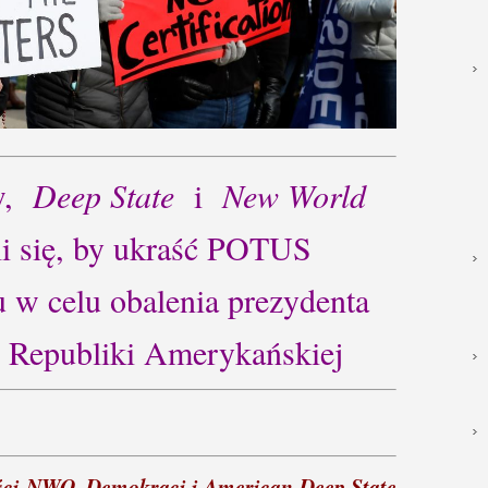
ów,
Deep State
i
New World
 się, by ukraść POTUS
 w celu obalenia prezydenta
 Republiki Amerykańskiej
liści NWO, Demokraci i American Deep State