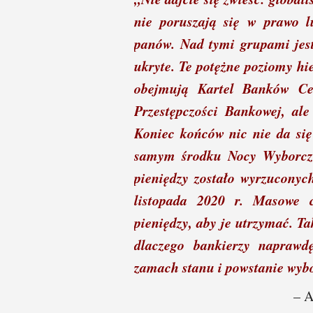
nie poruszają się w prawo 
panów. Nad tymi grupami jest
ukryte. Te potężne poziomy hi
obejmują Kartel Banków Ce
Przestępczości Bankowej, ale
Koniec końców nic nie da się
samym środku Nocy Wyborcze
pieniędzy zostało wyrzuconyc
listopada 2020 r. Masowe c
pieniędzy, aby je utrzymać. Ta
dlaczego bankierzy naprawdę
zamach stanu i powstanie wyb
– A