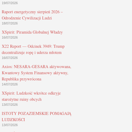
19/07/2026
Raport energetyczny sierpień 2026 –
Odrodzenie Cywilizacji Ludzi
18/07/2026
XSpirit: Piramida Globalnej Władzy
16/07/2026
X22 Report — Odcinek 3949: Trump
decentralizuje ropę i uderza młotem
16/07/2026
Axios: NESARA-GESARA aktywowana,
Kwantowy System Finansowy aktywny,
Republika przywrócona
14/07/2026
XSpirit: Ludzkość wkrótce odkryje
starożytne ruiny obcych
13/07/2026
ISTOTY POZAZIEMSKIE POMAGAJĄ
LUDZKOŚCI
13/07/2026