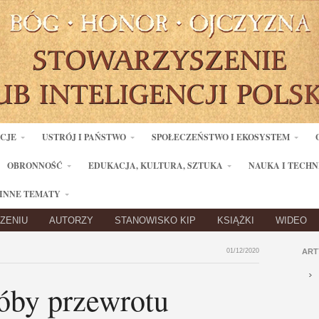
ACJE
USTRÓJ I PAŃSTWO
SPOŁECZEŃSTWO I EKOSYSTEM
OBRONNOŚĆ
EDUKACJA, KULTURA, SZTUKA
NAUKA I TECHN
INNE TEMATY
ZENIU
AUTORZY
STANOWISKO KIP
KSIĄŻKI
WIDEO
01/12/2020
ART
óby przewrotu