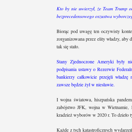
Kto by nie uwierzył, że Team Trump ob
bezprecedensowego oszustwa wyborcze
Biorąc pod uwagę ten oczywisty kontek
zorganizowana przez elity władzy, aby d
tak się stało.
Stany Zjednoczone Ameryki były ni
podpisania ustawy o Rezerwie Federaln
bankierzy całkowicie przejęli władzę
zawsze będzie żył w niesławie.
I wojna światowa, hiszpańska pandemi
zabójstwo JFK, wojna w Wietnamie,
kradzież wyborów w 2020 r. To dzieło 
Każde z tych katastroficznych wydarzeń