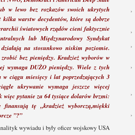
lub w lewo bez rozkazów swoich ukrytych
 kilka warstw decydentów, które są dobrze
erarchii światowych rządów cieni faktycznie
ntralnych lub Międzynarodowy Syndykat
 działają na stosunkowo niskim poziomie.
 zrobić bez pieniędzy. Kradzież wyborów w
j wymaga DUŻO pieniędzy. Wiele z tych
h w ciągu miesięcy i lat poprzedzających 3
iągłe ukrywanie wymaga jeszcze więcej
k więc pytanie za 64 tysiące dolarów brzmi:
 finansują tę „kradzież wyborczą,miękki
orcze ”?”
nalityk wywiadu i były oficer wojskowy USA