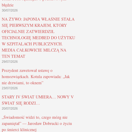
błędzie
30/07/2026
NA ŻYWO: JAPONIA WŁAŚNIE STAŁA
SIĘ PIERWSZYM KRAJEM, KTÓRY
OFICJALNIE ZATWIERDZIŁ
TECHNOLOGIĘ MEDBED DO UŻYTKU
W SZPITALACH PUBLICZNYCH.
MEDIA CAŁKOWICIE MILCZĄ NA
TEN TEMAT
29/07/2026
Prezydent zawetował ustawę o
homozwiązkach. Kotula zapowiada: „Jak
nie drzwiami, to oknem”
23/07/2026
STARY IV ŚWIAT UMIERA… NOWY V
ŚWIAT SIĘ RODZI…
20/07/2026
„Świadomość widzi to, czego mózg nie
zapamiętał” — Jarosław Dobrucki o życiu
po śmierci klinicznej