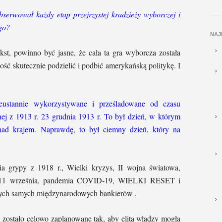
serwował każdy etap przejrzystej kradzieży wyborczej i
go?
NAJ
st, powinno być jasne, że cała ta gra wyborcza została
ość skutecznie podzielić i podbić amerykańską politykę. I
eustannie wykorzystywane i prześladowane od czasu
ej z 1913 r. 23 grudnia 1913 r. To był dzień, w którym
 nad krajem. Naprawdę, to był ciemny dzień, który na
a grypy z 1918 r., Wielki kryzys, II wojna światowa,
 11 września, pandemia COVID-19, WIELKI RESET i
tych samych międzynarodowych bankierów .
 zostało celowo zaplanowane tak, aby elita władzy mogła