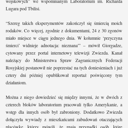
wojskowych” we wspomnianym Laboratorium im. Richarda
Lugara pod Tbilisi.
“Szereg takich eksperymentów zakończył się śmiercią moich
rodaków. Co więcej, zgodnie z dokumentami, 24 z 30 zgonów
miało miejsce w ciągu jednego dnia. W kolumnie ‘przyczyna
śmierci’ widnieje adnotacja: nieznana'” – mówił Giorgadze,
cytowany przez portal internetowy telewizji Zwiezda. Kanał
należący do Ministerstwa Spraw Zagranicznych Federacji
Rosyjskiej postanowił nie poprzestać na tych doniesieniach i już
cztery dni później opublikował reportaż poświęcony tym
działaniom.
Można z niego dowiedzieć się między innymi, że w dwóch z
czterech bloków laboratorium pracowali tylko Amerykanie, a
wstęp dla innych osób był zabroniony. Dodatkowo Zwiezda
dołączyła wywiady z mieszkańcami zabudowań otaczających
placówkę, którzy mówili, że znają przypadki osób, które