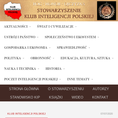
AKTUALNOŚCI
ŚWIAT I CYWILIZACJE
USTRÓJ I PAŃSTWO
SPOŁECZEŃSTWO I EKOSYSTEM
GOSPODARKA I EKONOMIA
SPRAWIEDLIWOŚĆ
POLITYKA
OBRONNOŚĆ
EDUKACJA, KULTURA, SZTUKA
NAUKA I TECHNIKA
HISTORIA
POCZET INTELIGENCJI POLSKIEJ
INNE TEMATY
STRONA GŁÓWNA
O STOWARZYSZENIU
AUTORZY
STANOWISKO KIP
KSIĄŻKI
WIDEO
KONTAKT
KLUB INTELIGENCJI POLSKIEJ
07/07/2020