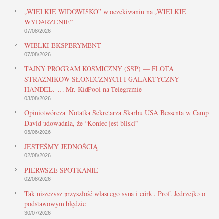
„WIELKIE WIDOWISKO” w oczekiwaniu na „WIELKIE
WYDARZENIE”
07/08/2026
WIELKI EKSPERYMENT
07/08/2026
TAJNY PROGRAM KOSMICZNY (SSP) — FLOTA
STRAŻNIKÓW SŁONECZNYCH I GALAKTYCZNY
HANDEL. … Mr. KidPool na Telegramie
03/08/2026
Opiniotwórcza: Notatka Sekretarza Skarbu USA Bessenta w Camp
David udowadnia, że “Koniec jest bliski”
03/08/2026
JESTEŚMY JEDNOŚCIĄ
02/08/2026
PIERWSZE SPOTKANIE
02/08/2026
Tak niszczysz przyszłość własnego syna i córki. Prof. Jędrzejko o
podstawowym błędzie
30/07/2026