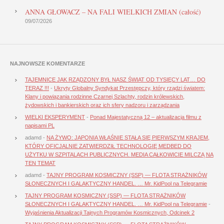
ANNA GŁOWACZ – NA FALI WIELKICH ZMIAN (całość)
09/07/2026
NAJNOWSZE KOMENTARZE
TAJEMNICE JAK RZĄDZONY BYŁ NASZ ŚWIAT OD TYSIĘCY LAT… DO
TERAZ !!!
-
Ukryty Globalny Syndykat Przestępczy, który rządzi światem:
Klany i powiązania rodzinne Czarnej Szlachty, rodzin królewskich,
żydowskich i bankierskich oraz ich sfery nadzoru i zarządzania
WIELKI EKSPERYMENT
-
Ponad Majestatyczną 12 – aktualizacja filmu z
napisami PL
adamd
-
NA ŻYWO: JAPONIA WŁAŚNIE STAŁA SIĘ PIERWSZYM KRAJEM,
KTÓRY OFICJALNIE ZATWIERDZIŁ TECHNOLOGIĘ MEDBED DO
UŻYTKU W SZPITALACH PUBLICZNYCH. MEDIA CAŁKOWICIE MILCZĄ NA
TEN TEMAT
adamd
-
TAJNY PROGRAM KOSMICZNY (SSP) — FLOTA STRAŻNIKÓW
SŁONECZNYCH I GALAKTYCZNY HANDEL. … Mr. KidPool na Telegramie
TAJNY PROGRAM KOSMICZNY (SSP) — FLOTA STRAŻNIKÓW
SŁONECZNYCH I GALAKTYCZNY HANDEL. … Mr. KidPool na Telegramie
-
Wyjaśnienia Aktualizacji Tajnych Programów Kosmicznych, Odcinek 2