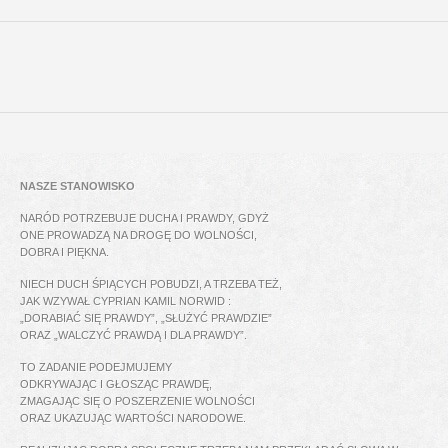
NASZE STANOWISKO
NARÓD POTRZEBUJE DUCHA I PRAWDY, GDYŻ
ONE PROWADZĄ NA DROGĘ DO WOLNOŚCI,
DOBRA I PIĘKNA.
NIECH DUCH ŚPIĄCYCH POBUDZI, A TRZEBA TEŻ,
JAK WZYWAŁ CYPRIAN KAMIL NORWID :
„DORABIAĆ SIĘ PRAWDY”, „SŁUŻYĆ PRAWDZIE”
ORAZ „WALCZYĆ PRAWDĄ I DLA PRAWDY”.
TO ZADANIE PODEJMUJEMY
ODKRYWAJĄC I GŁOSZĄC PRAWDĘ,
ZMAGAJĄC SIĘ O POSZERZENIE WOLNOŚCI
ORAZ UKAZUJĄC WARTOŚCI NARODOWE.