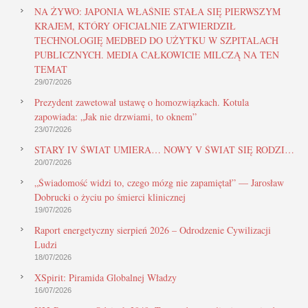
NA ŻYWO: JAPONIA WŁAŚNIE STAŁA SIĘ PIERWSZYM
KRAJEM, KTÓRY OFICJALNIE ZATWIERDZIŁ
TECHNOLOGIĘ MEDBED DO UŻYTKU W SZPITALACH
PUBLICZNYCH. MEDIA CAŁKOWICIE MILCZĄ NA TEN
TEMAT
29/07/2026
Prezydent zawetował ustawę o homozwiązkach. Kotula
zapowiada: „Jak nie drzwiami, to oknem”
23/07/2026
STARY IV ŚWIAT UMIERA… NOWY V ŚWIAT SIĘ RODZI…
20/07/2026
„Świadomość widzi to, czego mózg nie zapamiętał” — Jarosław
Dobrucki o życiu po śmierci klinicznej
19/07/2026
Raport energetyczny sierpień 2026 – Odrodzenie Cywilizacji
Ludzi
18/07/2026
XSpirit: Piramida Globalnej Władzy
16/07/2026