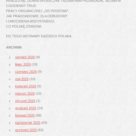
REALIZUJĄC DOBRA SPOŁECZNE TRZEBA NAM PRZEKŁADAĆ SŁOWA W
CODZIENNY TRUD
PRACY ORGANICZNEJ „OD PODSTAW”,
JAK PRADZIADOWIE, DLA ODBUDOWY
I UMOCNIENIA WSZYSTKIEGO,
CO POLSKĘ STANOWI.
DO TEGO WZYWAMY KAŻDEGO POLAKA.
ARCHIWA
sierpień 2026
(8)
lipiec 2026
(19)
czerwiec 2026
(9)
maj 2026
(10)
kwiecień 2026
(9)
marzec 2026
(10)
styczeń 2026
(1)
grudzień 2025
(24)
listopad 2025
(68)
październik 2025
(63)
wrzesień 2025
(63)