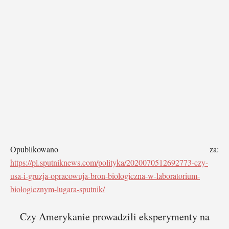
Opublikowano za:
https://pl.sputniknews.com/polityka/2020070512692773-czy-
usa-i-gruzja-opracowuja-bron-biologiczna-w-laboratorium-
biologicznym-lugara-sputnik/
Czy Amerykanie prowadzili eksperymenty na