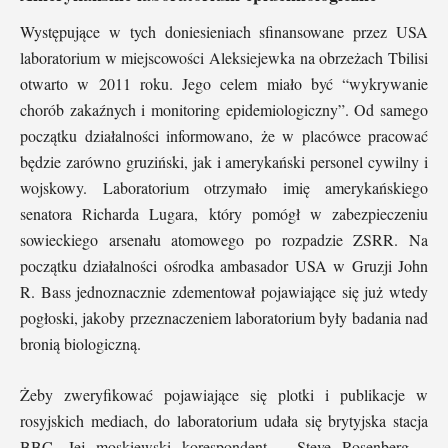
Występujące w tych doniesieniach sfinansowane przez USA
laboratorium w miejscowości Aleksiejewka na obrzeżach Tbilisi
otwarto w 2011 roku. Jego celem miało być “wykrywanie
chorób zakaźnych i monitoring epidemiologiczny”. Od samego
początku działalności informowano, że w placówce pracować
będzie zarówno gruziński, jak i amerykański personel cywilny i
wojskowy. Laboratorium otrzymało imię amerykańskiego
senatora Richarda Lugara, który pomógł w zabezpieczeniu
sowieckiego arsenału atomowego po rozpadzie ZSRR. Na
początku działalności ośrodka ambasador USA w Gruzji John
R. Bass jednoznacznie zdementował pojawiające się już wtedy
pogłoski, jakoby przeznaczeniem laboratorium były badania nad
bronią biologiczną.
Żeby zweryfikować pojawiające się plotki i publikacje w
rosyjskich mediach, do laboratorium udała się brytyjska stacja
BBC. Jej moskiewski korespondent – Steve Rosenberg –