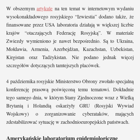
W obszernym
artykule
na ten temat w internetowym wydaniu
wysokonakładowego rosyjskiego “Izwiestia” dodano także, że
finansowane przez USA laboratoria działają w większej liczbie
krajów “otaczających Federację Rosyjską”. W materiale
Zwiezdy wymieniono je nawet bezpośrednio. Są to Ukraina,
Mołdawia, Armenia, Azerbejdżan, Kazachstan, Uzbekistan,
Kirgistan oraz Tadżykistan. Nie podano jednak więcej
szczegółów dotyczących tamtejszych placówek.
4 października rosyjskie Ministerstwo Obrony zwołało specjalną
konferencję prasową poświęconą temu tematowi. Dokładnie
tego samego dnia, w którym Stany Zjednoczone wraz z Wielką
Brytanią i Holandią oskarżyły GRU (Rosyjski Wywiad
Wojskowy) o zorganizowanie cyberataków, mających
zdestabilizować sytuację w zachodnioeuropejskich państwach.
Amerykańskie laboratorium epidemiologiczne