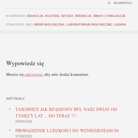
SKOMENTUJ
W KATEGORII:
EDUKACJA, KULTURA, SZTUKA
,
REDAKCJA
,
ŚWIAT I CYWILIZACJE
OZNACZONY JAKO:
BROŃ BIOLOGICZNA
,
LABORATORIUM BIOLOGICZNE
,
LUGARA
Wypowiedz się
Musisz się
zalogować
, aby móc dodać komentarz.
ARTYKUŁY
TAJEMNICE JAK RZĄDZONY BYŁ NASZ ŚWIAT OD
TYSIĘCY LAT… DO TERAZ !!!
08/08/2026
PROWADZENIE LUDZKOŚCI DO WZNIESIENIA￼ ￼
07/08/2026