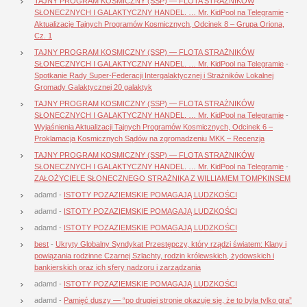
TAJNY PROGRAM KOSMICZNY (SSP) — FLOTA STRAŻNIKÓW
SŁONECZNYCH I GALAKTYCZNY HANDEL. … Mr. KidPool na Telegramie
-
Aktualizacje Tajnych Programów Kosmicznych, Odcinek 8 – Grupa Oriona,
Cz. 1
TAJNY PROGRAM KOSMICZNY (SSP) — FLOTA STRAŻNIKÓW
SŁONECZNYCH I GALAKTYCZNY HANDEL. … Mr. KidPool na Telegramie
-
Spotkanie Rady Super-Federacji Intergalaktycznej i Strażników Lokalnej
Gromady Galaktycznej 20 galaktyk
TAJNY PROGRAM KOSMICZNY (SSP) — FLOTA STRAŻNIKÓW
SŁONECZNYCH I GALAKTYCZNY HANDEL. … Mr. KidPool na Telegramie
-
Wyjaśnienia Aktualizacji Tajnych Programów Kosmicznych, Odcinek 6 –
Proklamacja Kosmicznych Sądów na zgromadzeniu MKK – Recenzja
TAJNY PROGRAM KOSMICZNY (SSP) — FLOTA STRAŻNIKÓW
SŁONECZNYCH I GALAKTYCZNY HANDEL. … Mr. KidPool na Telegramie
-
ZAŁOŻYCIELE SŁONECZNEGO STRAŻNIKA Z WILLIAMEM TOMPKINSEM
adamd
-
ISTOTY POZAZIEMSKIE POMAGAJĄ LUDZKOŚCI
adamd
-
ISTOTY POZAZIEMSKIE POMAGAJĄ LUDZKOŚCI
adamd
-
ISTOTY POZAZIEMSKIE POMAGAJĄ LUDZKOŚCI
best
-
Ukryty Globalny Syndykat Przestępczy, który rządzi światem: Klany i
powiązania rodzinne Czarnej Szlachty, rodzin królewskich, żydowskich i
bankierskich oraz ich sfery nadzoru i zarządzania
adamd
-
ISTOTY POZAZIEMSKIE POMAGAJĄ LUDZKOŚCI
adamd
-
Pamięć duszy — “po drugiej stronie okazuje się, że to była tylko gra”