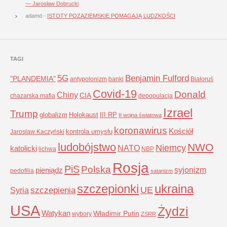
— Jarosław Dobrucki
adamd
-
ISTOTY POZAZIEMSKIE POMAGAJĄ LUDZKOŚCI
TAGI
5G
Benjamin Fulford
"PLANDEMIA"
antypolonizm
banki
Białoruś
Covid-19
Donald
Chiny
CIA
chazarska mafia
depopulacja
Izrael
Trump
globalizm
Holokaust
III RP
II wojna światowa
koronawirus
Kościół
kontrola umysłu
Jarosław Kaczyński
ludobójstwo
NWO
Niemcy
NATO
katolicki
lichwa
NBP
Rosja
PiS
Polska
syjonizm
pieniądz
pedofilia
satanizm
szczepionki
ukraina
UE
Syria
szczepienia
USA
Żydzi
Watykan
Władimir Putin
wybory
ZSRR