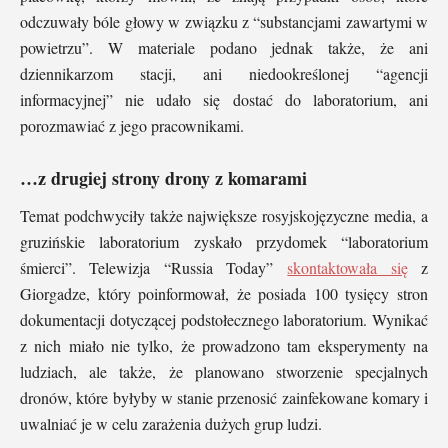
odczuwały bóle głowy w związku z “substancjami zawartymi w
powietrzu”. W materiale podano jednak także, że ani
dziennikarzom stacji, ani niedookreślonej “agencji
informacyjnej” nie udało się dostać do laboratorium, ani
porozmawiać z jego pracownikami.
…z drugiej strony drony z komarami
Temat podchwyciły także największe rosyjskojęzyczne media, a
gruzińskie laboratorium zyskało przydomek “laboratorium
śmierci”. Telewizja “Russia Today”
skontaktowała się
z
Giorgadze, który poinformował, że posiada 100 tysięcy stron
dokumentacji dotyczącej podstołecznego laboratorium. Wynikać
z nich miało nie tylko, że prowadzono tam eksperymenty na
ludziach, ale także, że planowano stworzenie specjalnych
dronów, które byłyby w stanie przenosić zainfekowane komary i
uwalniać je w celu zarażenia dużych grup ludzi.