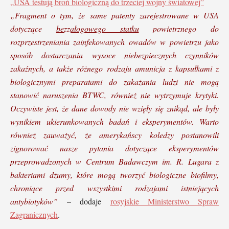
„USA testują broń biologiczną do trzeciej wojny światowej”
„Fragment o tym, że same patenty zarejestrowane w USA
dotyczące
bezzałogowego statku
powietrznego do
rozprzestrzeniania zainfekowanych owadów w powietrzu jako
sposób dostarczania wysoce niebezpiecznych czynników
zakaźnych, a także różnego rodzaju amunicja z kapsułkami z
biologicznymi preparatami do zakażania ludzi nie mogą
stanowić naruszenia BTWC, również nie wytrzymuje krytyki.
Oczywiste jest, że dane dowody nie wzięły się znikąd, ale były
wynikiem ukierunkowanych badań i eksperymentów. Warto
również zauważyć, że amerykańscy koledzy postanowili
zignorować nasze pytania dotyczące eksperymentów
przeprowadzonych w Centrum Badawczym im. R. Lugara z
bakteriami dżumy, które mogą tworzyć biologiczne biofilmy,
chroniące przed wszystkimi rodzajami istniejących
antybiotyków”
– dodaje
rosyjskie Ministerstwo Spraw
Zagranicznych
.