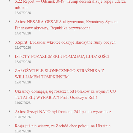
X22 Report — Odcinek 3949: Trump decentralizuje ropę i uderza
młotem
16/07/2026
Axios: NESARA-GESARA aktywowana, Kwantowy System
Finansowy aktywny, Republika przywrócona
14/07/2026
XSpirit: Ludzkość wkrótce odkryje starożytne ruiny obcych
13/07/2026
ISTOTY POZAZIEMSKIE POMAGAJĄ LUDZKOŚCI
13/07/2026
ZAŁOŻYCIELE SŁONECZNEGO STRAŻNIKA Z
WILLIAMEM TOMPKINSEM
12/07/2026
Ukraińcy domagają się roszczeń od Polaków za wojnę?! CO
TUTAJ SIĘ WYRABIA?! Prof. Osadczy u Roli!
11/07/2026
Axios: Szczyt NATO był frontem, 24 lipca to wyzwalacz
10/07/2026
Rosja już nie wierzy, że Zachód chce pokoju na Ukrainie
10/07/2026