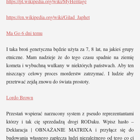
https://pl.wikipedia.org/wiki/MyHeritage
https://en.wikipedia.org/wiki/Gilad_Japhet
Ma Go
6 dni temu
I taka broń genetyczna będzie użyta za 7, 8 lat, na jakieś grupy
etniczne. Mam nadzieje że do tego czasu spadnie na ziemię
kometa i wybuchną wulkany w niektórych państwach. Aby ten
niszczący celowy proces morderstw zatrzymać. I ludzie aby
przetrwać zejdą znowu do świata prostoty.
Lordo Brown
Przestań wspierać narzucony system z pseudo reprezentantami
którzy i tak cię sprzedadzą drogi RODaku. Wpisz hasło –
Deklaracja | OBNAŻANIE MATRIXA i przyłącz się do
budowania własnego zaplecza ludzi niezależnego od tego co ci