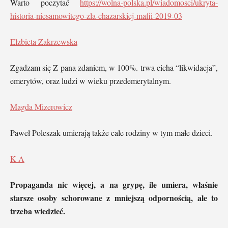
Warto poczytać
https://wolna-polska.pl/wiadomosci/ukryta-
historia-niesamowitego-zla-chazarskiej-mafii-2019-03
Elzbieta Zakrzewska
Zgadzam się Z pana zdaniem, w 100%. trwa cicha “likwidacja”,
emerytów, oraz ludzi w wieku przedemerytalnym.
Magda Mizerowicz
Paweł Poleszak umierają także cale rodziny w tym małe dzieci.
K A
Propaganda nic więcej, a na grypę, ile umiera, właśnie
starsze osoby schorowane z mniejszą odpornością, ale to
trzeba wiedzieć.