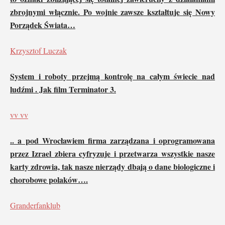
zbrojnymi włącznie. Po wojnie zawsze kształtuje się Nowy
Porządek Świata…
Krzysztof Luczak
System i roboty przejmą kontrolę na całym świecie nad
ludźmi . Jak film Terminator 3.
vv vv
.. a pod Wrocławiem firma zarządzana i oprogramowana
przez Izrael zbiera cyfryzuje i przetwarza wszystkie nasze
karty zdrowia, tak nasze nierządy dbają o dane biologiczne i
chorobowe polaków….
Granderfanklub