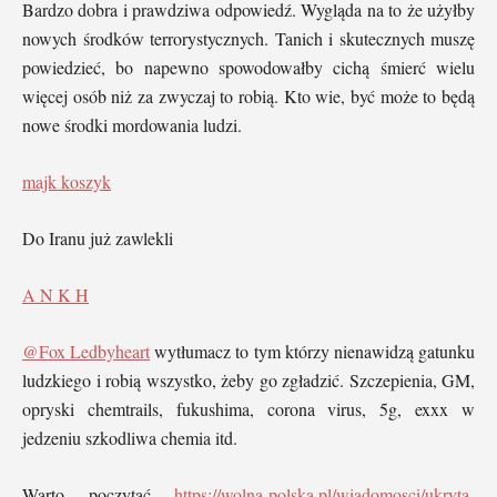
Bardzo dobra i prawdziwa odpowiedź. Wygląda na to że użyłby
nowych środków terrorystycznych. Tanich i skutecznych muszę
powiedzieć, bo napewno spowodowałby cichą śmierć wielu
więcej osób niż za zwyczaj to robią. Kto wie, być może to będą
nowe środki mordowania ludzi.
majk koszyk
Do Iranu już zawlekli
A N K H
@Fox Ledbyheart
wytłumacz to tym którzy nienawidzą gatunku
ludzkiego i robią wszystko, żeby go zgładzić. Szczepienia, GM,
opryski chemtrails, fukushima, corona virus, 5g, exxx w
jedzeniu szkodliwa chemia itd.
Warto poczytać
https://wolna-polska.pl/wiadomosci/ukryta-