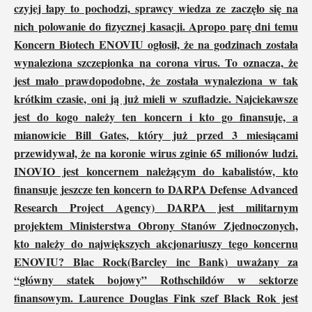
czyjej łapy to pochodzi, sprawcy wiedza ze zaczęło się na
nich polowanie do fizycznej kasacji. Apropo parę dni temu
Koncern Biotech ENOVIU ogłosił, że na godzinach została
wynaleziona szczepionka na corona virus. To oznacza, że
jest mało prawdopodobne, że została wynaleziona w tak
krótkim czasie, oni ją już mieli w szufladzie. Najciekawsze
jest do kogo należy ten koncern i kto go finansuje, a
mianowicie Bill Gates, który już przed 3 miesiącami
przewidywał, że na koronie wirus zginie 65 milionów ludzi.
INOVIO jest koncernem należącym do kabalistów, kto
finansuje jeszcze ten koncern to DARPA Defense Advanced
Research Project Agency) DARPA jest militarnym
projektem Ministerstwa Obrony Stanów Zjednoczonych,
kto należy do największych akcjonariuszy tego koncernu
ENOVIU? Blac Rock(Barcley inc Bank) uważany za
“główny statek bojowy” Rothschildów w sektorze
finansowym. Laurence Douglas Fink szef Black Rok jest