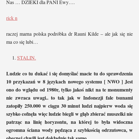
Nas … DZIEKI dla PANI Ewy….
rick n
raczej marna polska podróbka dr Rauni Kilde – ale jak się nie
ma co się lubi…
STALIN.
Ludzie co tu dukać i się domyślać macie tu do sprawdzenia
10 przykazań w 8 językach nowego systemu [ NWO ] Jest
ono do wglądu od 1980r, tylko jakoś nikt na te monumenty
nie zwraca uwagi.. to tak jak w Indonezji fale tsunami
zatopiły 250.000 w ciągu 30 minut ludzi najpierw woda się
szybko cofnęła więc ludzie biegli w głąb zbierać muszelki nie
patrząc na linię horyzontu, na której to była widoczna
ogromna ściana wody pędząca z szybkością odrzutowca, w
obecnej chwili jest dokładnie tak samo