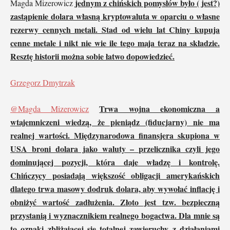
jednym z chińskich pomysłów było ( jest?)
Magda Mizerowicz
zastąpienie dolara własną kryptowaluta w oparciu o własne
rezerwy cennych metali. Stad od wielu lat Chiny kupuja
cenne metale i nikt nie wie ile tego maja teraz na składzie.
Resztę historii można sobie łatwo dopowiedzieć.
Grzegorz Dmytrzak
Trwa wojna ekonomiczna a
@Magda Mizerowicz
wtajemniczeni wiedzą, że pieniądz (fiducjarny) nie ma
realnej wartości. Międzynarodowa finansjera skupiona w
USA broni dolara jako waluty – przelicznika czyli jego
dominującej pozycji, która daje władzę i kontrolę.
Chińczycy posiadają większość obligacji amerykańskich
dlatego trwa masowy dodruk dolara, aby wywołać inflację i
obniżyć wartość zadłużenia. Złoto jest tzw. bezpieczną
przystanią i wyznacznikiem realnego bogactwa. Dla mnie są
to oznaki zbliżającej się totalnej zawieruchy z działaniami