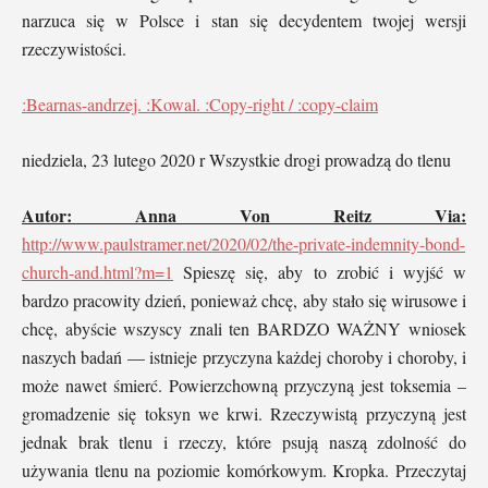
narzuca się w Polsce i stan się decydentem twojej wersji
rzeczywistości.
:Bearnas-andrzej. :Kowal. :Copy-right / :copy-claim
niedziela, 23 lutego 2020 r Wszystkie drogi prowadzą do tlenu
Autor: Anna Von Reitz Via:
http://www.paulstramer.net/2020/02/the-private-indemnity-bond-
church-and.html?m=1
Spieszę się, aby to zrobić i wyjść w
bardzo pracowity dzień, ponieważ chcę, aby stało się wirusowe i
chcę, abyście wszyscy znali ten BARDZO WAŻNY wniosek
naszych badań — istnieje przyczyna każdej choroby i choroby, i
może nawet śmierć. Powierzchowną przyczyną jest toksemia –
gromadzenie się toksyn we krwi. Rzeczywistą przyczyną jest
jednak brak tlenu i rzeczy, które psują naszą zdolność do
używania tlenu na poziomie komórkowym. Kropka. Przeczytaj