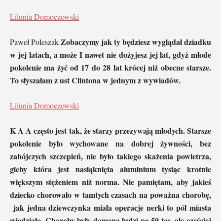
Lilunia Domoczowski
Zobaczymy jak ty będziesz wyglądał dziadku
Paweł Poleszak
w jej latach, a może I nawet nie dożyjesz jej lat, gdyż młode
pokolenie ma żyć od 17 do 28 lat krócej niż obecne starsze.
To słyszałam z ust Clintona w jednym z wywiadów.
Lilunia Domoczowski
K A A często jest tak, że starzy przezywają młodych. Starsze
pokolenie było wychowane na dobrej żywności, bez
zabójczych szczepień, nie było takiego skażenia powietrza,
gleby która jest nasiąknięta aluminium tysiąc krotnie
większym stężeniem niż norma. Nie pamiętam, aby jakieś
dziecko chorowało w tamtych czasach na poważna chorobę,
jak jedna dziewczynka miała operacje nerki to pół miasta
wiedziało. Choroby były domena ludzi po 50 tce, ale częściej