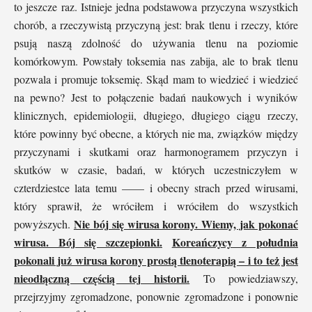
to jeszcze raz. Istnieje jedna podstawowa przyczyna wszystkich
chorób, a rzeczywistą przyczyną jest: brak tlenu i rzeczy, które
psują naszą zdolność do używania tlenu na poziomie
komórkowym. Powstały toksemia nas zabija, ale to brak tlenu
pozwala i promuje toksemię. Skąd mam to wiedzieć i wiedzieć
na pewno? Jest to połączenie badań naukowych i wyników
klinicznych, epidemiologii, długiego, długiego ciągu rzeczy,
które powinny być obecne, a których nie ma, związków między
przyczynami i skutkami oraz harmonogramem przyczyn i
skutków w czasie, badań, w których uczestniczyłem w
czterdziestce lata temu —— i obecny strach przed wirusami,
który sprawił, że wróciłem i wróciłem do wszystkich
Nie bój się wirusa korony. Wiemy, jak pokonać
powyższych.
wirusa. Bój się szczepionki.
Koreańczycy z południa
pokonali już wirusa korony prostą tlenoterapią – i to też jest
nieodłączną częścią tej historii.
To powiedziawszy,
przejrzyjmy zgromadzone, ponownie zgromadzone i ponownie