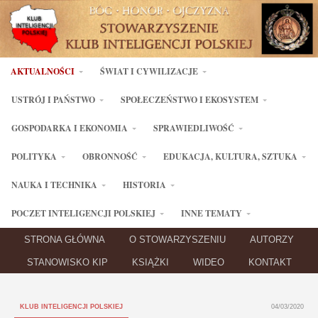
AKTUALNOŚCI
ŚWIAT I CYWILIZACJE
USTRÓJ I PAŃSTWO
SPOŁECZEŃSTWO I EKOSYSTEM
GOSPODARKA I EKONOMIA
SPRAWIEDLIWOŚĆ
POLITYKA
OBRONNOŚĆ
EDUKACJA, KULTURA, SZTUKA
NAUKA I TECHNIKA
HISTORIA
POCZET INTELIGENCJI POLSKIEJ
INNE TEMATY
STRONA GŁÓWNA
O STOWARZYSZENIU
AUTORZY
STANOWISKO KIP
KSIĄŻKI
WIDEO
KONTAKT
KLUB INTELIGENCJI POLSKIEJ
04/03/2020