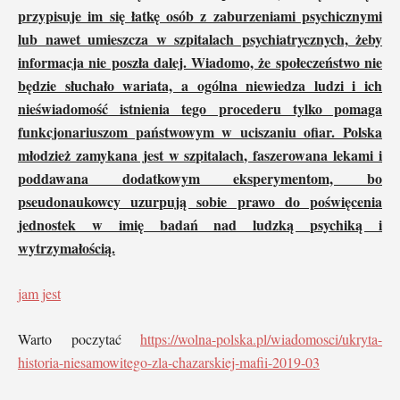
przypisuje im się łatkę osób z zaburzeniami psychicznymi
lub nawet umieszcza w szpitalach psychiatrycznych, żeby
informacja nie poszła dalej. Wiadomo, że społeczeństwo nie
będzie słuchało wariata, a ogólna niewiedza ludzi i ich
nieświadomość istnienia tego procederu tylko pomaga
funkcjonariuszom państwowym w uciszaniu ofiar. Polska
młodzież zamykana jest w szpitalach, faszerowana lekami i
poddawana dodatkowym eksperymentom, bo
pseudonaukowcy uzurpują sobie prawo do poświęcenia
jednostek w imię badań nad ludzką psychiką i
wytrzymałością.
jam jest
Warto poczytać
https://wolna-polska.pl/wiadomosci/ukryta-
historia-niesamowitego-zla-chazarskiej-mafii-2019-03