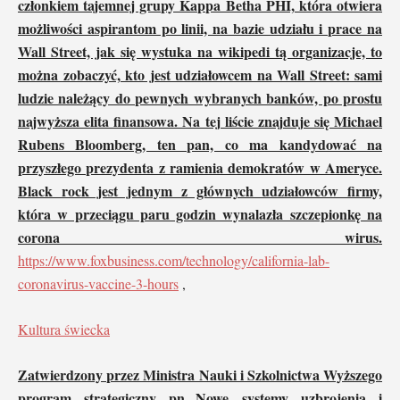
członkiem tajemnej grupy Kappa Betha PHI, która otwiera
możliwości aspirantom po linii, na bazie udziału i prace na
Wall Street, jak się wystuka na wikipedi tą organizacje, to
można zobaczyć, kto jest udziałowcem na Wall Street: sami
ludzie należący do pewnych wybranych banków, po prostu
najwyższa elita finansowa. Na tej liście znajduje się Michael
Rubens Bloomberg, ten pan, co ma kandydować na
przyszłego prezydenta z ramienia demokratów w Ameryce.
Black rock jest jednym z głównych udziałowców firmy,
która w przeciągu paru godzin wynalazła szczepionkę na
corona wirus.
https://www.foxbusiness.com/technology/california-lab-
coronavirus-vaccine-3-hours
,
Kultura świecka
Zatwierdzony przez Ministra Nauki i Szkolnictwa Wyższego
program strategiczny pn.„Nowe systemy uzbrojenia i