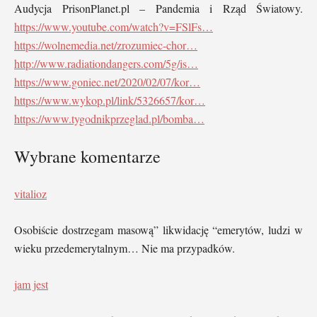
Audycja PrisonPlanet.pl – Pandemia i Rząd Światowy.
https://www.youtube.com/watch?v=FSlFs…
https://wolnemedia.net/zrozumiec-chor…
http://www.radiationdangers.com/5g/is…
https://www.goniec.net/2020/02/07/kor…
https://www.wykop.pl/link/5326657/kor…
https://www.tygodnikprzeglad.pl/bomba…
Wybrane komentarze
vitalioz
Osobiście dostrzegam masową” likwidację “emerytów, ludzi w
wieku przedemerytalnym… Nie ma przypadków.
jam jest