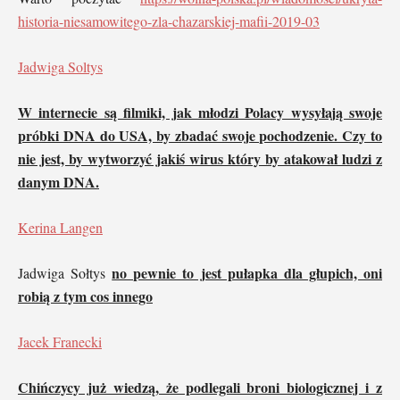
historia-niesamowitego-zla-chazarskiej-mafii-2019-03
Jadwiga Soltys
W internecie są filmiki, jak młodzi Polacy wysyłają swoje
próbki DNA do USA, by zbadać swoje pochodzenie. Czy to
nie jest, by wytworzyć jakiś wirus który by atakował ludzi z
danym DNA.
Kerina Langen
no pewnie to jest pułapka dla głupich, oni
Jadwiga Sołtys
robią z tym cos innego
Jacek Franecki
Chińczycy już wiedzą, że podlegali broni biologicznej i z