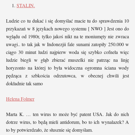
STALIN.
Ludzie co tu dukać i się domyślać macie tu do sprawdzenia 10
przykazań w 8 językach nowego systemu [ NWO ] Jest ono do
wglądu od 1980r, tylko jakoś nikt na te moniumęty nie zwraca
uwagi.. to tak jak w Indonezjii fale sunami zatopiły 250.000 w
ciągo 30 minut ludzi najpierw woda się szybko cofneła więc
ludzie biegli w głąb zbierać muszelki nie patrząc na linję
horyzonto na której to była widoczna ogromna ściana wody
pędząca z szbkościa odrzutowca, w obecnej chwili jest
dokładnie tak samo
Helena Folmer
Marta K. … ten wirus to może być patent USA. Jak do nich
dotrze wirus, to będą mieli antidorum, bo to ich wynalazek? A
to by potwierdzało, że słusznie się domyślam.