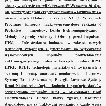
obrony w zakresie energii skierowanej” Warszawa 2014 (to
nie pierwszy program eksperymentowania – torturowania –
nieświadomych Polaków na zlecenie NATO) W ramach
Programu konsorcja naukowo-przemysłowe realizują 6
Projektów: – Impulsowe Działa Elektromagnetyczne, –
Metody i Sposoby Ochrony i Obrony przed Impulsami
HPM, – Infrastruktura badawcza w zakresie nowych
technologii związanych z generatorami do wytwarzania
wysokomocowych impulsów promieniowania
elektromagnetycznego, anten nadawczych impulsów HPM,
HPRF, RFDF, technologii materiałowych związanych z
ochroną i obroną, aparatury pomiarowej, – Laserowe
Systemy Broni Skierowanej Energii, Laserowe Systemy
Broni Nieśmiercionośnej, – Badania i symulacje skutków
oddziaływania impulsów HPM, – Mikrofalowa Broń
Obezwładniająca. Ludzie, którzy zgłaszają nadużycia
standardowo nie są traktowani poważnie, a często wręcz