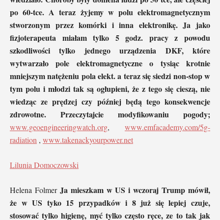
po 60-tce. A teraz żyjemy w polu elektromagnetycznym
stworzonym przez komórki i inna elektronikę. Ja jako
fizjoterapeuta miałam tylko 5 godz. pracy z powodu
szkodliwości tylko jednego urządzenia DKF, które
wytwarzało pole elektromagnetyczne o tysiąc krotnie
mniejszym natężeniu pola elekt. a teraz się siedzi non-stop w
tym polu i młodzi tak są ogłupieni, że z tego się cieszą, nie
wiedząc ze prędzej czy później będą tego konsekwencje
zdrowotne. Przeczytajcie modyfikowaniu pogody;
www.geoengineeringwatch.org
,
www.emfacademy.com/5g-
radiation
,
www.takenackyourpower.net
Lilunia Domoczowski
Ja mieszkam w US i wczoraj Trump mówił,
Helena Folmer
że w US tyko 15 przypadków i 8 już się lepiej czuje,
stosować tylko higienę, myć tylko często ręce, ze to tak jak