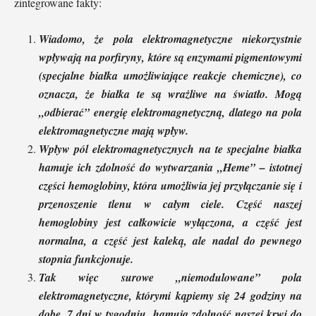
zintegrowane fakty:
Wiadomo, że pola elektromagnetyczne niekorzystnie
wpływają na porfiryny, które są enzymami pigmentowymi
(specjalne białka umożliwiające reakcje chemiczne), co
oznacza, że ​​białka te są wrażliwe na światło. Mogą
„odbierać” energię elektromagnetyczną, dlatego na pola
elektromagnetyczne mają wpływ.
Wpływ pól elektromagnetycznych na te specjalne białka
hamuje ich zdolność do wytwarzania „Heme” – istotnej
części hemoglobiny, która umożliwia jej przyłączanie się i
przenoszenie tlenu w całym ciele. Część naszej
hemoglobiny jest całkowicie wyłączona, a część jest
normalna, a część jest kaleką, ale nadal do pewnego
stopnia funkcjonuje.
Tak więc surowe „niemodulowane” pola
elektromagnetyczne, którymi kąpiemy się 24 godziny na
dobę, 7 dni w tygodniu, hamują zdolność naszej krwi do