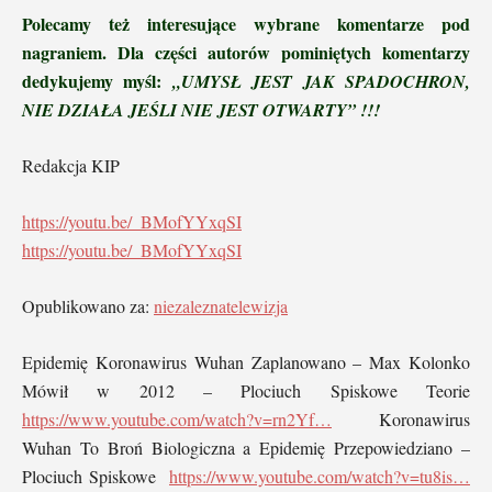
Polecamy też interesujące wybrane komentarze pod
nagraniem. Dla części autorów pominiętych komentarzy
dedykujemy myśl:
„UMYSŁ JEST JAK SPADOCHRON,
NIE DZIAŁA JEŚLI NIE JEST OTWARTY” !!!
Redakcja KIP
https://youtu.be/_BMofYYxqSI
https://youtu.be/_BMofYYxqSI
Opublikowano za:
niezaleznatelewizja
Epidemię Koronawirus Wuhan Zaplanowano – Max Kolonko
Mówił w 2012 – Plociuch Spiskowe Teorie
https://www.youtube.com/watch?v=rn2Yf…
Koronawirus
Wuhan To Broń Biologiczna a Epidemię Przepowiedziano –
Plociuch Spiskowe
https://www.youtube.com/watch?v=tu8is…