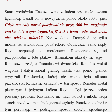
Sama wędrówka Eneasza wraz z ludem jest także owiana
tajemnicą. Osiadł on w nowej ziemi ponoć około 800 r. pne.
Gdzie ten cały naród podziewał się przez 500 lat (przyjmują
grecką datę wojny trojańskiej)?
Jakie tereny odwiedził przez
pięć wieków tułaczki?
Nie wiadomo. Domyśleć się tylko
można, że wielokrotnie pobił rekord Odyseusza. Same rządy
Rzym rozpoczął od morderstwa. Rozpoczęło się od
przepowiedni z lotu ptaków. Bliźniakom ukazały się sępy –
Remusowi sześć, a Romulusowi dwanaście. Romulus wokół
wzgórza Palatyn zaorał granicę miasta (tak ponoć granice
wytyczali Etruskowie), której nie wolno było nikomu
przekroczyć. Remus się ośmielił i w ten sposób Romulus został
pierwszym i jedynym królem Rzymu. Był jeszcze jeden
poważny problem. Rzymianie nie mieli kobiet i młoda nacja
stanęła przed widmem biologicznej zagłady. Poradzono sobie i z
tym porywając w podstępny sposób kobiety sąsiedniego