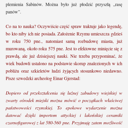
plemienia Sabinów. Można było już płodzić przyszłą „rasę
panów”.
Co na to nauka? Oczywiście część spraw traktuje jako legendę,
bo kto niby ich nie posiada. Założenie Rzymu umieszcza gdzieś
w roku 750 pne., natomiast samą rozbudowę miasta, już
murowaną, około roku 575 pne. Jest to efektowne minięcie się z
prawdą, ale już dzisiejszej nauki. Nie trzeba przypominać, że
wiek budowli ustalono na podstawie skorup znalezionych w ich
pobliżu oraz szkieletów ludzi żyjących stosunkowo niedawno.
Pisze szwedzki archeolog Einar Gjerstad:
Dopiero od przekształcenia się luźnej zabudowy wiejskiej w
zwarty ośrodek miejski można mówić o początkach właściwej
państwowości rzymskiej. To epokowe wydarzenie można
datować dzięki importom attyckiej i lakońskiej ceramiki
czarnofigurowej z lat 580-560 pne. Przyjmuję zatem możliwość