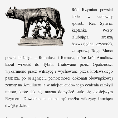
Ród Rzymian powstał
także w cudowny
sposób. Rea Sylwia,
kapłanka Westy
(ślubująca zresztą
bezwzględną czystość),
za sprawą Boga Marsa
powiła bliźnięta – Romulusa i Remusa, które król Amuliusz
kazał wrzucić do Tybru. Uratowane przez Opatrzność,
wykarmione przez wilczycę i wychowane przez królewskiego
pasterza, po osiągnięciu pełnoletności dokonali obowiązkowej
zemsty na Amuliuszu, a w miejscu cudownego ocalenia założyli
miasto, które jak się można domyśleć stało się dzisiejszym
Rzymem. Dowodem na to ma być rzeźba wilczycy karmiąca
dwójkę dzieci.