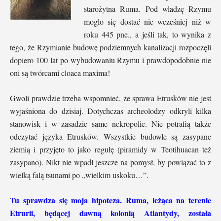
starożytna Ruma. Pod władzę Rzymu
mogło się dostać nie wcześniej niż w
roku 445 pne., a jeśli tak, to wynika z
tego, że Rzymianie budowę podziemnych kanalizacji rozpoczęli
dopiero 100 lat po wybudowaniu Rzymu i prawdopodobnie nie
oni są twórcami cloaca maxima!
Gwoli prawdzie trzeba wspomnieć, że sprawa Etrusków nie jest
wyjaśniona do dzisiaj. Dotychczas archeolodzy odkryli kilka
stanowisk i w zasadzie same nekropolie. Nie potrafią także
odczytać języka Etrusków. Wszystkie budowle są zasypane
ziemią i przyjęto to jako regułę (piramidy w Teotihuacan też
zasypano). Nikt nie wpadł jeszcze na pomysł, by powiązać to z
wielką falą tsunami po „wielkim uskoku…”.
Tu sprawdza się moja hipoteza. Ruma, leżąca na terenie
Etrurii, będącej dawną kolonią Atlantydy, została