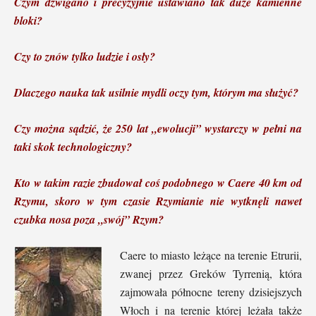
Czym dźwigano i precyzyjnie ustawiano tak duże kamienne
bloki?
Czy to znów tylko ludzie i osły?
Dlaczego nauka tak usilnie mydli oczy tym, którym ma służyć?
Czy można sądzić, że 250 lat „ewolucji” wystarczy w pełni na
taki skok technologiczny?
Kto w takim razie zbudował coś podobnego w Caere 40 km od
Rzymu, skoro w tym czasie Rzymianie nie wytknęli nawet
czubka nosa poza „swój” Rzym?
Caere to miasto leżące na terenie Etrurii,
zwanej przez Greków Tyrrenią, która
zajmowała północne tereny dzisiejszych
Włoch i na terenie której leżała także