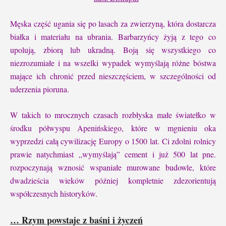
Męska część ugania się po lasach za zwierzyną, która dostarcza
białka i materiału na ubrania. Barbarzyńcy żyją z tego co
upolują, zbiorą lub ukradną. Boją się wszystkiego co
niezrozumiałe i na wszelki wypadek wymyślają różne bóstwa
mające ich chronić przed nieszczęściem, w szczególności od
uderzenia pioruna.
W takich to mrocznych czasach rozbłyska małe światełko w
środku półwyspu Apenińskiego, które w mgnieniu oka
wyprzedzi całą cywilizację Europy o 1500 lat. Ci zdolni rolnicy
prawie natychmiast „wymyślają” cement i już 500 lat pne.
rozpoczynają wznosić wspaniałe murowane budowle, które
dwadzieścia wieków później kompletnie zdezorientują
współczesnych historyków.
… Rzym powstaje z baśni i życzeń