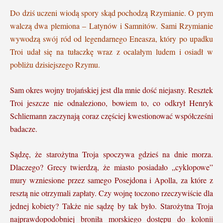
Do dziś uczeni wiodą spory skąd pochodzą Rzymianie. O prym
walczą dwa plemiona – Latynów i Samnitów. Sami Rzymianie
wywodzą swój ród od legendarnego Eneasza, który po upadku
Troi udał się na tułaczkę wraz z ocalałym ludem i osiadł w
pobliżu dzisiejszego Rzymu.
Sam okres wojny trojańskiej jest dla mnie dość niejasny. Resztek
Troi jeszcze nie odnaleziono, bowiem to, co odkrył Henryk
Schliemann zaczynają coraz częściej kwestionować współcześni
badacze.
Sądzę, że starożytna Troja spoczywa gdzieś na dnie morza.
Dlaczego? Grecy twierdzą, że miasto posiadało „cyklopowe”
mury wzniesione przez samego Posejdona i Apolla, za które z
resztą nie otrzymali zapłaty. Czy wojnę toczono rzeczywiście dla
jednej kobiety? Także nie sądzę by tak było. Starożytna Troja
najprawdopodobniej broniła morskiego dostępu do kolonii