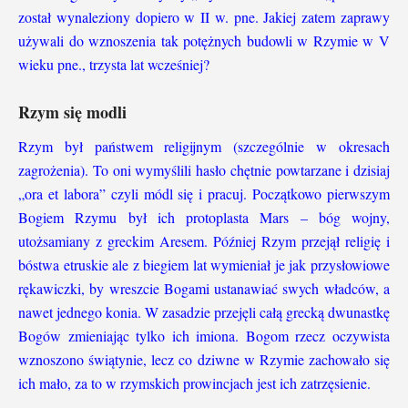
został wynaleziony dopiero w II w. pne. Jakiej zatem zaprawy
używali do wznoszenia tak potężnych budowli w Rzymie w V
wieku pne., trzysta lat wcześniej?
Rzym się modli
Rzym był państwem religijnym (szczególnie w okresach
zagrożenia). To oni wymyślili hasło chętnie powtarzane i dzisiaj
„ora et labora” czyli módl się i pracuj. Początkowo pierwszym
Bogiem Rzymu był ich protoplasta Mars – bóg wojny,
utożsamiany z greckim Aresem. Później Rzym przejął religię i
bóstwa etruskie ale z biegiem lat wymieniał je jak przysłowiowe
rękawiczki, by wreszcie Bogami ustanawiać swych władców, a
nawet jednego konia. W zasadzie przejęli całą grecką dwunastkę
Bogów zmieniając tylko ich imiona. Bogom rzecz oczywista
wznoszono świątynie, lecz co dziwne w Rzymie zachowało się
ich mało, za to w rzymskich prowincjach jest ich zatrzęsienie.