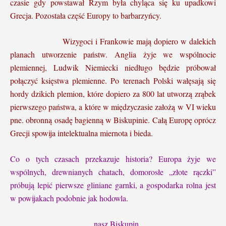
czasie gdy powstawał Rzym była chyląca się ku upadkowi
Grecja. Pozostała część Europy to barbarzyńcy.
Wizygoci i Frankowie mają dopiero w dalekich
planach utworzenie państw. Anglia żyje we wspólnocie
plemiennej, Ludwik Niemiecki niedługo będzie próbował
połączyć księstwa plemienne. Po terenach Polski wałęsają się
hordy dzikich plemion, które dopiero za 800 lat utworzą zrąbek
pierwszego państwa, a które w międzyczasie założą w VI wieku
pne. obronną osadę bagienną w Biskupinie. Całą Europę oprócz
Grecji spowija intelektualna miernota i bieda.
Co o tych czasach przekazuje historia? Europa żyje we
wspólnych, drewnianych chatach, domorosłe „złote rączki”
próbują lepić pierwsze gliniane garnki, a gospodarka rolna jest
w powijakach podobnie jak hodowla.
nasz Biskupin