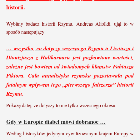
historii.
Wybitny badacz historii Rzymu, Andreas Alfolldi, ujął to w
sposób następujący:
… wszystko, co dotyczy wczesnego Rzymu u Liwiusza i
Dionizjusza z Halikarnasu jest pozbawione wartości,
zależne jest bowiem od świadomych kłamstw Fabiusza
Piktora. Cała annalistyka rzymska pozostawała pod
fatalnym wpływem tego „pierwszego fałszerza” historii
Rzymu.
Pokażę dalej, że dotyczy to nie tylko wczesnego okresu.
Gdy w Europie diabeł mówi dobranoc …
Według historyków jedynym cywilizowanym krajem Europy w