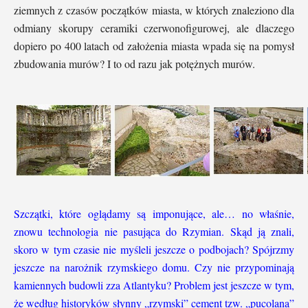
ziemnych z czasów początków miasta, w których znaleziono dla
odmiany skorupy ceramiki czerwonofigurowej, ale dlaczego
dopiero po 400 latach od założenia miasta wpada się na pomysł
zbudowania murów? I to od razu jak potężnych murów.
Szczątki, które oglądamy są imponujące, ale… no właśnie,
znowu technologia nie pasująca do Rzymian. Skąd ją znali,
skoro w tym czasie nie myśleli jeszcze o podbojach? Spójrzmy
jeszcze na narożnik rzymskiego domu. Czy nie przypominają
kamiennych budowli zza Atlantyku? Problem jest jeszcze w tym,
że według historyków słynny „rzymski” cement tzw. „pucolana”