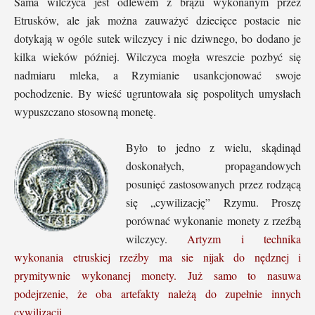
Sama wilczyca jest odlewem z brązu wykonanym przez
Etrusków, ale jak można zauważyć dziecięce postacie nie
dotykają w ogóle sutek wilczycy i nic dziwnego, bo dodano je
kilka wieków później. Wilczyca mogła wreszcie pozbyć się
nadmiaru mleka, a Rzymianie usankcjonować swoje
pochodzenie. By wieść ugruntowała się pospolitych umysłach
wypuszczano stosowną monetę.
Było to jedno z wielu, skądinąd
doskonałych, propagandowych
posunięć zastosowanych przez rodzącą
się „cywilizację” Rzymu. Proszę
porównać wykonanie monety z rzeźbą
wilczycy.
Artyzm i technika
wykonania etruskiej rzeźby ma sie nijak do nędznej i
prymitywnie wykonanej monety. Już samo to nasuwa
podejrzenie, że oba artefakty należą do zupełnie innych
cywilizacji.