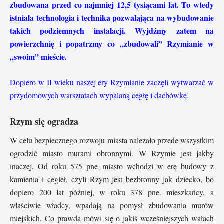
zbudowana przed co najmniej 12,5 tysiącami lat. To wtedy
istniała technologia i technika pozwalająca na wybudowanie
takich podziemnych instalacji. Wyjdźmy zatem na
powierzchnię i popatrzmy co „zbudowali” Rzymianie w
„swoim” mieście.
Dopiero w II wieku naszej ery Rzymianie zaczęli wytwarzać w
przydomowych warsztatach wypalaną cegłę i dachówkę.
Rzym się ogradza
W celu bezpiecznego rozwoju miasta należało przede wszystkim
ogrodzić miasto murami obronnymi. W Rzymie jest jakby
inaczej. Od roku 575 pne miasto wchodzi w erę budowy z
kamienia i cegieł, czyli Rzym jest bezbronny jak dziecko, bo
dopiero 200 lat później, w roku 378 pne. mieszkańcy, a
właściwie władcy, wpadają na pomysł zbudowania murów
miejskich. Co prawda mówi się o jakiś wcześniejszych wałach