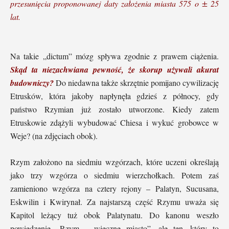
przesunięcia proponowanej daty założenia miasta 575 o ± 25
lat.
Na takie „dictum” mózg spływa zgodnie z prawem ciążenia.
Skąd ta niezachwiana pewność, że skorup używali akurat
budowniczy?
Do niedawna także skrzętnie pomijano cywilizację
Etrusków, która jakoby napłynęła gdzieś z północy, gdy
państwo Rzymian już zostało utworzone. Kiedy zatem
Etruskowie zdążyli wybudować Chiesa i wykuć grobowce w
Weje? (na zdjęciach obok).
Rzym założono na siedmiu wzgórzach, które uczeni określają
jako trzy wzgórza o siedmiu wierzchołkach. Potem zaś
zamieniono wzgórza na cztery rejony – Palatyn, Sucusana,
Eskwilin i Kwirynał. Za najstarszą część Rzymu uważa się
Kapitol leżący tuż obok Palatynatu. Do kanonu weszło
powiedzenie „Rzym – wieczne miasto”, ale ten, który to