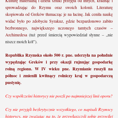
Kulturę materialną i dzieła sztuki przejęła od innych, kradnąc i
sprowadzając do Rzymu oraz swoich kolonii. Literaturę
skopiowała od Greków tłumacząc je na łacinę. Jak ceniła naukę
widać było po zdobyciu Syrakuz, gdzie bezpardonowo zabito
bezbronnego, największego uczonego tamtych czasów –
Archimedesa
(tuż przed śmiercią wypowiedział słynne – „nie
niszcz moich kół”).
Republika Rzymska około 500 r. pne. uderzyła na południe
wypędzając Greków i przy okazji rujnując gospodarkę
rolną regionu. W IV wieku pne. Rzymianie ruszyli na
północ i zmienili kwitnący rolniczy kraj w gospodarczą
pustynię.
Czy współcześni historycy nie poszli po najmniejszej linii oporu?
Czy nie przyjęli bezkrytycznie wszystkiego, co napisali Rzymscy
historycy, nie zważając na to, że przywłaszczyli sobie przywilej