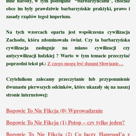
inne narody, w tym podbijane “barbarzyńcami”, chociaż
obce im były prawdziwie barbarzyńskie praktyki, prawo i
zasady rządów tegoż imperium.
Na tych wzorcach oparta jest współczesna cywilizacja
Zachodu, która zdominowała świat. Czy ta barbarzyńska
cywilizacja zasługuje na miano cywilizacji czy
antycywilizacji ludzkiej ? Warto w tym temacie przeczytać
poprzedni tekst pt.:
Z czego mogą być dumni Słowianie…
Czytelnikom zalecamy przeczytanie lub przypomnienie
dwunastu pierwszych odcinków, które ukazały się na naszej
stronie internetowej:
Bogowie To Nie Fikcja (0) Wprowadzenie
Bogowie To Nie Fikcja (1) Potop – czy tylko jeden?
Bogowie To Nie Fikcja (2) Co łączy Hapgood’a z