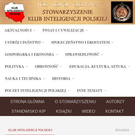
AKTUALNOŚCI
ŚWIAT I CYWILIZACJE
USTRÓJ I PAŃSTWO
SPOŁECZEŃSTWO I EKOSYSTEM
GOSPODARKA I EKONOMIA
SPRAWIEDLIWOŚĆ
POLITYKA
OBRONNOŚĆ
EDUKACJA, KULTURA, SZTUKA
NAUKA I TECHNIKA
HISTORIA
POCZET INTELIGENCJI POLSKIEJ
INNE TEMATY
STRONA GŁÓWNA
O STOWARZYSZENIU
AUTORZY
STANOWISKO KIP
KSIĄŻKI
WIDEO
KONTAKT
KLUB INTELIGENCJI POLSKIEJ
25/12/2019