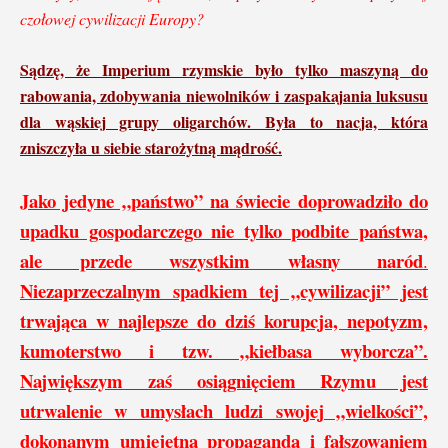
czołowej cywilizacji Europy?
Sądzę, że Imperium rzymskie było tylko maszyną do
rabowania, zdobywania niewolników i zaspakajania luksusu
dla wąskiej grupy oligarchów. Była to nacja, która
zniszczyła u siebie starożytną mądrość.
Jako jedyne „państwo” na świecie doprowadziło do
upadku gospodarczego nie tylko podbite państwa,
ale przede wszystkim własny naród
.
Niezaprzeczalnym spadkiem tej „cywilizacji” jest
trwająca w najlepsze do dziś korupcja, nepotyzm,
kumoterstwo i tzw. „kiełbasa wyborcza”.
Największym zaś osiągnięciem Rzymu jest
utrwalenie w umysłach ludzi swojej „wielkości”,
dokonanym umiejętną propagandą i fałszowaniem