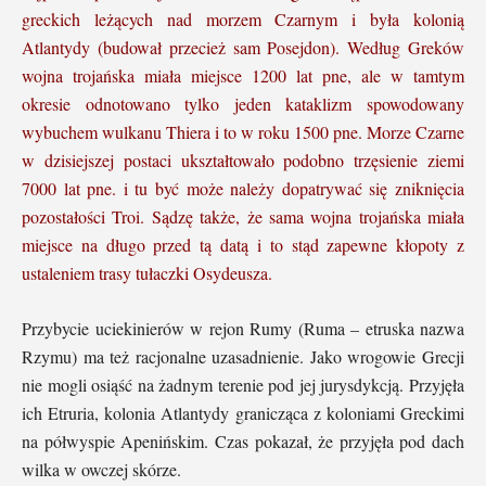
greckich leżących nad morzem Czarnym i była kolonią
Atlantydy (budował przecież sam Posejdon). Według Greków
wojna trojańska miała miejsce 1200 lat pne, ale w tamtym
okresie odnotowano tylko jeden kataklizm spowodowany
wybuchem wulkanu Thiera i to w roku 1500 pne. Morze Czarne
w dzisiejszej postaci ukształtowało podobno trzęsienie ziemi
7000 lat pne. i tu być może należy dopatrywać się zniknięcia
pozostałości Troi.
Sądzę także, że sama wojna trojańska miała
miejsce na długo przed tą datą i to stąd zapewne kłopoty z
ustaleniem trasy tułaczki Osydeusza.
Przybycie uciekinierów w rejon Rumy (Ruma – etruska nazwa
Rzymu) ma też racjonalne uzasadnienie. Jako wrogowie Grecji
nie mogli osiąść na żadnym terenie pod jej jurysdykcją. Przyjęła
ich Etruria, kolonia Atlantydy granicząca z koloniami Greckimi
na półwyspie Apenińskim. Czas pokazał, że przyjęła pod dach
wilka w owczej skórze.