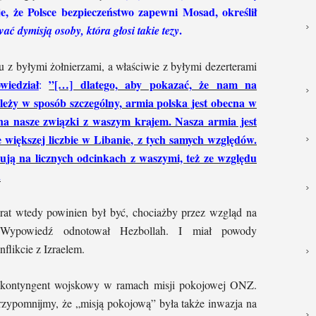
e, że Polsce bezpieczeństwo zapewni Mosad, określił
.
ć dymisją osoby, która głosi takie tezy
 z byłymi żołnierzami, a właściwie z byłymi dezerterami
iedział
”[…] dlatego, aby pokazać, że nam na
:
ależy w sposób szczególny, armia polska jest obecna w
a nasze związki z waszym krajem. Nasza armia jest
 większej liczbie w Libanie, z tych samych względów.
ują na licznych odcinkach z waszymi, też ze względu
.
rat wtedy powinien był być, chociażby przez wzgląd na
y. Wypowiedź odnotował Hezbollah. I miał powody
flikcie z Izraelem.
i kontyngent wojskowy w ramach misji pokojowej ONZ.
Przypomnijmy, że „misją pokojową” była także inwazja na