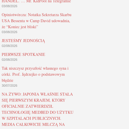
HANDEL. … Mr. KidPool na Telegramie
03/08/2026
Opiniotwórcza: Notatka Sekretarza Skarbu
USA Bessenta w Camp David udowadnia,
że “Koniec jest bliski”
03/08/2026
JESTEŚMY JEDNOŚCIĄ
02/08/2026
PIERWSZE SPOTKANIE
02/08/2026
Tak niszczysz przyszłość własnego syna i
córki. Prof. Jędrzejko o podstawowym
błędzie
30/07/2026
NA ŻYWO: JAPONIA WŁAŚNIE STAŁA
SIĘ PIERWSZYM KRAJEM, KTÓRY
OFICJALNIE ZATWIERDZIŁ
TECHNOLOGIĘ MEDBED DO UŻYTKU
W SZPITALACH PUBLICZNYCH.
MEDIA CAŁKOWICIE MILCZĄ NA