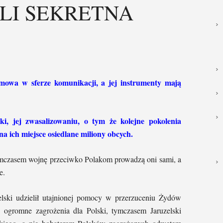
LI SEKRETNA
mowa w sferze komunikacji, a jej instrumenty mają
ki, jej zwasalizowaniu, o tym że kolejne pokolenia
a ich miejsce osiedlane miliony obcych.
tymczasem wojnę przeciwko Polakom prowadzą oni sami, a
e.
elski udzielił utajnionej pomocy w przerzuceniu Żydów
o ogromne zagrożenia dla Polski, tymczasem Jaruzelski