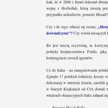
Irak, że w 2006 r. Izrael dokonał zbroj
wojnę z Hezbollah, którą zresztą pr
przypadku uchodźców, pomoże Mosad?
Czy i do tego odnosi się ocena:
„Mosa
doświadczenie”?
Czy wśród niosących 
Bo jest rzeczą oczywistą, że korzysta
polityki bezpieczeństwa Polski, ja
kontyngencie swoich agentów.
Co do Iraku – na zaangażowaniu polskic
Zginęło 17 polskich żołnierzy, koszty w
dokonanej w interesie Izraela, zarobili
w Starych Kiejkutach od CIA dostali 
władzach okupacyjnych Iraku załapał s
Premier Marek Belka