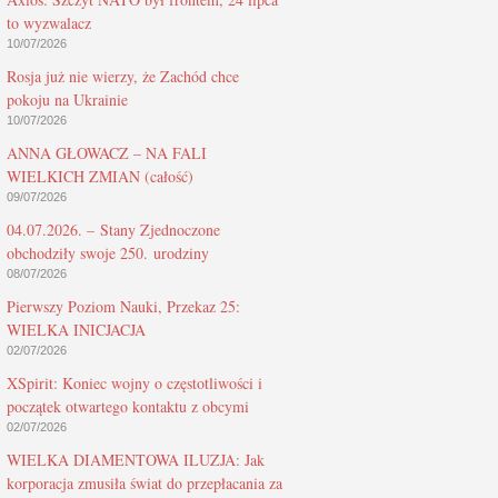
to wyzwalacz
10/07/2026
Rosja już nie wierzy, że Zachód chce
pokoju na Ukrainie
10/07/2026
ANNA GŁOWACZ – NA FALI
WIELKICH ZMIAN (całość)
09/07/2026
04.07.2026. – Stany Zjednoczone
obchodziły swoje 250. urodziny
08/07/2026
Pierwszy Poziom Nauki, Przekaz 25:
WIELKA INICJACJA
02/07/2026
XSpirit: Koniec wojny o częstotliwości i
początek otwartego kontaktu z obcymi
02/07/2026
WIELKA DIAMENTOWA ILUZJA: Jak
korporacja zmusiła świat do przepłacania za