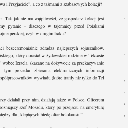
a i Przyjaciele”, a co z taśmami z szabasowych kolacji?
i. Tak jak nie ma wątpliwości, że gospodarz kolacji jest
y pytanie – dlaczego w tajemnicy przed Polakami
jnie perskiej, czyli w drugim Iraku?
l bezceremonialnie zdradza najlepszych sojuszników.
skiego, który dorastał w żydowskiej rodzinie w Teksasie
” wobec Izraela, skazano na dożywocie za przekazywanie
tym procedur zbierania elektronicznych informacji
półpracowników wywiadu (które trafiły nie tylko do Tel
zy działali przy nim, działają także w Polsce. Oficerem
późniejszy szef Mosadu, który po przejściu na emeryturę
iędzy dla „klepiących biedę ofiar holokaustu”.