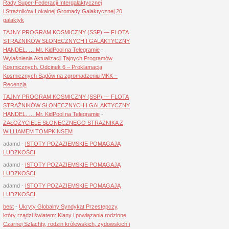
Rady Super-Federacji Intergalaktycznej
i Strażników Lokalnej Gromady Galaktycznej 20
galaktyk
TAJNY PROGRAM KOSMICZNY (SSP) — FLOTA
STRAŻNIKÓW SŁONECZNYCH I GALAKTYCZNY
HANDEL. … Mr. KidPool na Telegramie
-
Wyjaśnienia Aktualizacji Tajnych Programów
Kosmicznych, Odcinek 6 – Proklamacja
Kosmicznych Sądów na zgromadzeniu MKK –
Recenzja
TAJNY PROGRAM KOSMICZNY (SSP) — FLOTA
STRAŻNIKÓW SŁONECZNYCH I GALAKTYCZNY
HANDEL. … Mr. KidPool na Telegramie
-
ZAŁOŻYCIELE SŁONECZNEGO STRAŻNIKA Z
WILLIAMEM TOMPKINSEM
adamd
-
ISTOTY POZAZIEMSKIE POMAGAJĄ
LUDZKOŚCI
adamd
-
ISTOTY POZAZIEMSKIE POMAGAJĄ
LUDZKOŚCI
adamd
-
ISTOTY POZAZIEMSKIE POMAGAJĄ
LUDZKOŚCI
best
-
Ukryty Globalny Syndykat Przestępczy,
który rządzi światem: Klany i powiązania rodzinne
Czarnej Szlachty, rodzin królewskich, żydowskich i