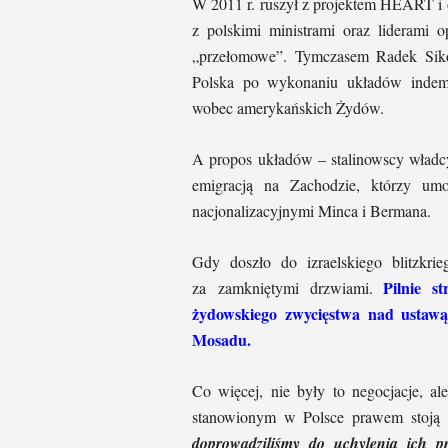
W 2011 r. ruszył z projektem HEART i od
z polskimi ministrami oraz liderami o
„przełomowe”. Tymczasem Radek Sikors
Polska po wykonaniu układów indemn
wobec amerykańskich Żydów.
A propos układów – stalinowscy władcy 
emigracją na Zachodzie, którzy umo
nacjonalizacyjnymi Minca i Bermana.
Gdy doszło do izraelskiego blitzkri
Pilnie s
za zamkniętymi drzwiami.
żydowskiego zwycięstwa nad ustaw
Mosadu.
Co więcej, nie były to negocjacje, al
stanowionym w Polsce prawem stoją ta
doprowadziliśmy do uchylenia ich p