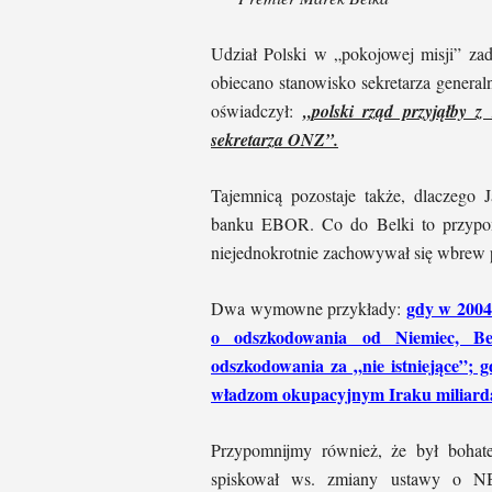
Udział Polski w „pokojowej misji” z
obiecano stanowisko sekretarza genera
oświadczył:
„polski rząd przyjąłby 
sekretarza ONZ”.
Tajemnicą pozostaje także, dlaczego 
banku EBOR. Co do Belki to przypomn
niejednokrotnie zachowywał się wbrew p
gdy w 2004
Dwa wymowne przykłady:
o odszkodowania od Niemiec, Be
odszkodowania za „nie istniejące”;
władzom okupacyjnym Iraku miliarda
Przypomnijmy również, że był bohat
spiskował ws. zmiany ustawy o NB