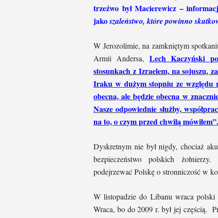
trzeźwo był Macierewicz – informacj
jako
szaleństwo, które powinno skutkowa
W Jerozolimie, na zamkniętym spotkaniu
Lech Kaczyński pow
Armii Andersa,
stosunkach z Izraelem, na sojuszu, z
Iraku w dużym stopniu ze względu n
obecna, ale będzie obecna w znacznie
Nasze odpowiednie służby, współprac
na to, o czym przed chwilą mówiłem”
Dyskretnym nie był nigdy, chociaż aku
bezpieczeństwo polskich żołnierz
podejrzewać Polskę o stronniczość w kon
W listopadzie do Libanu wraca polsk
Wraca, bo do 2009 r. był jej częścią. 