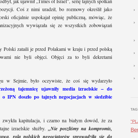
był, jak ujawnił „Times of Israel”, serię tajnych spotkań
pozycji. Coś z nimi uradził, bo rozmowy określił jako
ki oficjalnie uspokajał opinię publiczną, mówiąc, że
izacyjnych wywiązała się ze wszystkich zobowiązań
Polski zataili je przed Polakami w kraju i przed polską
wami nie byli objęci. Objęci za to byli dekretami
egu w Sejmie, było oczywiste, że coś się wydarzyło
trzeżoną tajemnicę ujawniły media
izraelskie –
do
ą o
IPN
doszło po tajnych negocjacjach w siedzibie
TAG
e zwykła kapitulacja, i czarno na białym dowód, że za
"P
jne izraelskie służby.
„Nie poszliśmy na kompromis,
Ben
rawa,
rola polskich negocjatorów sprowadziła się do