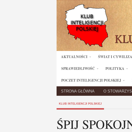
AKTUALNOŚCI
ŚWIAT I CYWILIZ
SPRAWIEDLIWOŚĆ
POLITYKA
POCZET INTELIGENCJI POLSKIEJ
STRONA GŁÓWNA
O STOWARZYS
KLUB INTELIGENCJI POLSKIEJ
ŚPIJ SPOKOJ