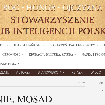
ACJE
USTRÓJ I PAŃSTWO
SPOŁECZEŃSTWO I EKOSYSTEM
OBRONNOŚĆ
EDUKACJA, KULTURA, SZTUKA
NAUKA I TECHN
INNE TEMATY
ZENIU
AUTORZY
STANOWISKO KIP
KSIĄŻKI
WIDEO
21/10/2019
ART
NIE, MOSAD