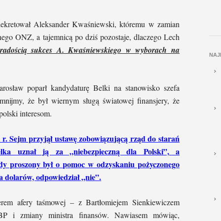
adekretował Aleksander Kwaśniewski, któremu w zamian
lnego ONZ, a tajemnicą po dziś pozostaje, dlaczego Lech
z radością sukces A. Kwaśniewskiego w wyborach na
NAJ
Jarosław poparł kandydaturę Belki na stanowisko szefa
ijmy, że był wiernym sługą światowej finansjery, że
olski interesom.
 r. Sejm przyjął ustawę zobowiązującą rząd do starań
lka uznał ją za „niebezpieczną dla Polski”, a
 gdy proszony był o pomoc w odzyskaniu pożyczonego
 dolarów, odpowiedział „nie”.
erem afery taśmowej – z Bartłomiejem Sienkiewiczem
P i zmiany ministra finansów. Nawiasem mówiąc,