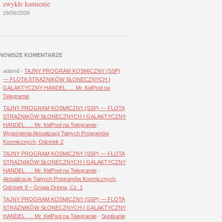
zwykłe kamienie
29/06/2026
NOWSZE KOMENTARZE
adamd
-
TAJNY PROGRAM KOSMICZNY (SSP)
— FLOTA STRAŻNIKÓW SŁONECZNYCH I
GALAKTYCZNY HANDEL. … Mr. KidPool na
Telegramie
TAJNY PROGRAM KOSMICZNY (SSP) — FLOTA
STRAŻNIKÓW SŁONECZNYCH I GALAKTYCZNY
HANDEL. … Mr. KidPool na Telegramie
-
Wyjaśnienia Aktualizacji Tajnych Programów
Kosmicznych, Odcinek 2
TAJNY PROGRAM KOSMICZNY (SSP) — FLOTA
STRAŻNIKÓW SŁONECZNYCH I GALAKTYCZNY
HANDEL. … Mr. KidPool na Telegramie
-
Aktualizacje Tajnych Programów Kosmicznych,
Odcinek 8 – Grupa Oriona, Cz. 1
TAJNY PROGRAM KOSMICZNY (SSP) — FLOTA
STRAŻNIKÓW SŁONECZNYCH I GALAKTYCZNY
HANDEL. … Mr. KidPool na Telegramie
-
Spotkanie