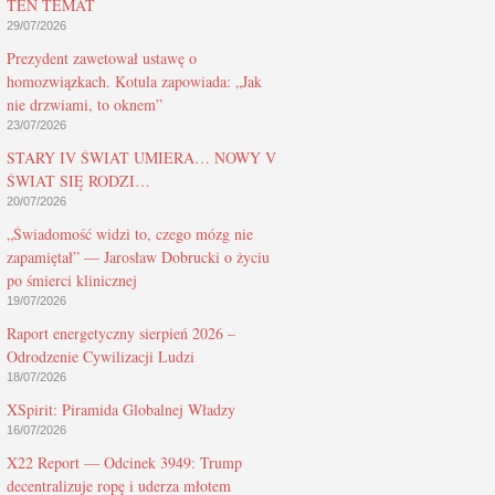
TEN TEMAT
29/07/2026
Prezydent zawetował ustawę o
homozwiązkach. Kotula zapowiada: „Jak
nie drzwiami, to oknem”
23/07/2026
STARY IV ŚWIAT UMIERA… NOWY V
ŚWIAT SIĘ RODZI…
20/07/2026
„Świadomość widzi to, czego mózg nie
zapamiętał” — Jarosław Dobrucki o życiu
po śmierci klinicznej
19/07/2026
Raport energetyczny sierpień 2026 –
Odrodzenie Cywilizacji Ludzi
18/07/2026
XSpirit: Piramida Globalnej Władzy
16/07/2026
X22 Report — Odcinek 3949: Trump
decentralizuje ropę i uderza młotem