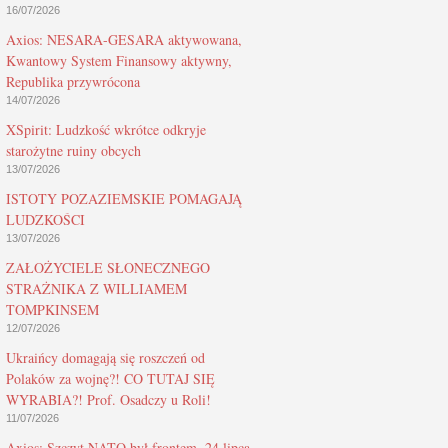
16/07/2026
Axios: NESARA-GESARA aktywowana,
Kwantowy System Finansowy aktywny,
Republika przywrócona
14/07/2026
XSpirit: Ludzkość wkrótce odkryje
starożytne ruiny obcych
13/07/2026
ISTOTY POZAZIEMSKIE POMAGAJĄ
LUDZKOŚCI
13/07/2026
ZAŁOŻYCIELE SŁONECZNEGO
STRAŻNIKA Z WILLIAMEM
TOMPKINSEM
12/07/2026
Ukraińcy domagają się roszczeń od
Polaków za wojnę?! CO TUTAJ SIĘ
WYRABIA?! Prof. Osadczy u Roli!
11/07/2026
Axios: Szczyt NATO był frontem, 24 lipca