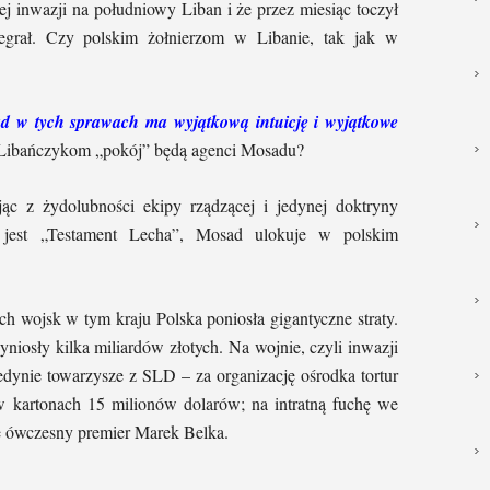
nej inwazji na południowy Liban i że przez miesiąc toczył
zegrał. Czy polskim żołnierzom w Libanie, tak jak w
d w tych sprawach ma wyjątkową intuicję i wyjątkowe
Libańczykom „pokój” będą agenci Mosadu?
jąc z żydolubności ekipy rządzącej i jedynej doktryny
ką jest „Testament Lecha”, Mosad ulokuje w polskim
h wojsk w tym kraju Polska poniosła gigantyczne straty.
yniosły kilka miliardów złotych. Na wojnie, czyli inwazji
 jedynie towarzysze z SLD – za organizację ośrodka tortur
w kartonach 15 milionów dolarów; na intratną fuchę we
ię ówczesny premier Marek Belka.