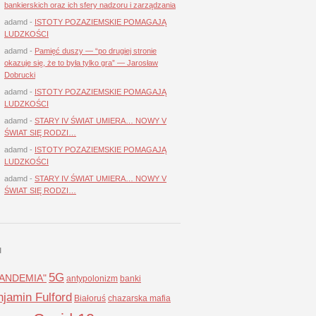
bankierskich oraz ich sfery nadzoru i zarządzania
adamd
-
ISTOTY POZAZIEMSKIE POMAGAJĄ
LUDZKOŚCI
adamd
-
Pamięć duszy — “po drugiej stronie
okazuje się, że to była tylko gra” — Jarosław
Dobrucki
adamd
-
ISTOTY POZAZIEMSKIE POMAGAJĄ
LUDZKOŚCI
adamd
-
STARY IV ŚWIAT UMIERA… NOWY V
ŚWIAT SIĘ RODZI…
adamd
-
ISTOTY POZAZIEMSKIE POMAGAJĄ
LUDZKOŚCI
adamd
-
STARY IV ŚWIAT UMIERA… NOWY V
ŚWIAT SIĘ RODZI…
I
5G
LANDEMIA"
antypolonizm
banki
jamin Fulford
Białoruś
chazarska mafia