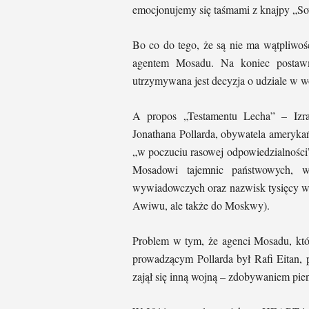
emocjonujemy się taśmami z knajpy „Sow
Bo co do tego, że są nie ma wątpliwośc
agentem Mosadu. Na koniec postawm
utrzymywana jest decyzja o udziale w wo
A propos „Testamentu Lecha” – Izrae
Jonathana Pollarda, obywatela amerykań
„w poczuciu rasowej odpowiedzialności
Mosadowi tajemnic państwowych, w 
wywiadowczych oraz nazwisk tysięcy ws
Awiwu, ale także do Moskwy).
Problem w tym, że agenci Mosadu, któr
prowadzącym Pollarda był Rafi Eitan, 
zajął się inną wojną – zdobywaniem pien