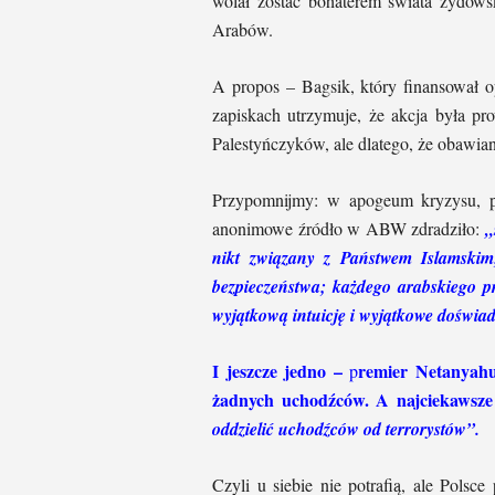
wolał zostać bohaterem świata żydow
Arabów.
A propos – Bagsik, który finansował o
zapiskach utrzymuje, że akcja była pr
Palestyńczyków, ale dlatego, że obawian
Przypomnijmy: w apogeum kryzysu, p
anonimowe źródło w ABW zdradziło:
„
nikt związany z Państwem Islamskim
bezpieczeństwa; każdego arabskiego 
wyjątkową intuicję i wyjątkowe doświad
I jeszcze jedno –
remier Netanyahu
p
żadnych uchodźców. A najciekawsze 
oddzielić uchodźców od terrorystów”.
Czyli u siebie nie potrafią, ale Polsc