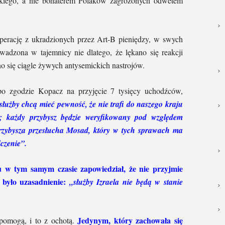
skiego, a nie bohaterem Polaków zagrożonych odwetem
perację z ukradzionych przez Art-B pieniędzy, w swych
owadzona w tajemnicy nie dlatego, że lękano się reakcji
o się ciągle żywych antysemickich nastrojów.
o zgodzie Kopacz na przyjęcie 7 tysięcy uchodźców,
służby chcą mieć pewność, że nie trafi do naszego kraju
; każdy przybysz będzie weryfikowany pod względem
przybysza przesłucha Mosad, który w tych sprawach ma
czenie”.
 w tym samym czasie zapowiedział, że nie przyjmie
było uzasadnienie:
„służby Izraela nie będą w stanie
Jedynym, który zachowała się
e pomogą, i to z ochotą.