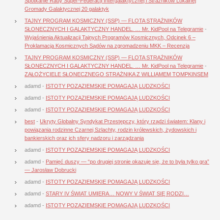
Spotkanie Rady Super-Federacji Intergalaktycznej i Strażników Lokalnej
Gromady Galaktycznej 20 galaktyk
TAJNY PROGRAM KOSMICZNY (SSP) — FLOTA STRAŻNIKÓW
SŁONECZNYCH I GALAKTYCZNY HANDEL. … Mr. KidPool na Telegramie
-
Wyjaśnienia Aktualizacji Tajnych Programów Kosmicznych, Odcinek 6 –
Proklamacja Kosmicznych Sądów na zgromadzeniu MKK – Recenzja
TAJNY PROGRAM KOSMICZNY (SSP) — FLOTA STRAŻNIKÓW
SŁONECZNYCH I GALAKTYCZNY HANDEL. … Mr. KidPool na Telegramie
-
ZAŁOŻYCIELE SŁONECZNEGO STRAŻNIKA Z WILLIAMEM TOMPKINSEM
adamd
-
ISTOTY POZAZIEMSKIE POMAGAJĄ LUDZKOŚCI
adamd
-
ISTOTY POZAZIEMSKIE POMAGAJĄ LUDZKOŚCI
adamd
-
ISTOTY POZAZIEMSKIE POMAGAJĄ LUDZKOŚCI
best
-
Ukryty Globalny Syndykat Przestępczy, który rządzi światem: Klany i
powiązania rodzinne Czarnej Szlachty, rodzin królewskich, żydowskich i
bankierskich oraz ich sfery nadzoru i zarządzania
adamd
-
ISTOTY POZAZIEMSKIE POMAGAJĄ LUDZKOŚCI
adamd
-
Pamięć duszy — “po drugiej stronie okazuje się, że to była tylko gra”
— Jarosław Dobrucki
adamd
-
ISTOTY POZAZIEMSKIE POMAGAJĄ LUDZKOŚCI
adamd
-
STARY IV ŚWIAT UMIERA… NOWY V ŚWIAT SIĘ RODZI…
adamd
-
ISTOTY POZAZIEMSKIE POMAGAJĄ LUDZKOŚCI