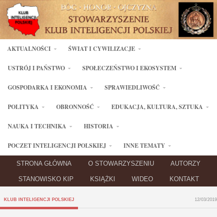
AKTUALNOŚCI
ŚWIAT I CYWILIZACJE
USTRÓJ I PAŃSTWO
SPOŁECZEŃSTWO I EKOSYSTEM
GOSPODARKA I EKONOMIA
SPRAWIEDLIWOŚĆ
POLITYKA
OBRONNOŚĆ
EDUKACJA, KULTURA, SZTUKA
NAUKA I TECHNIKA
HISTORIA
POCZET INTELIGENCJI POLSKIEJ
INNE TEMATY
STRONA GŁÓWNA
O STOWARZYSZENIU
AUTORZY
STANOWISKO KIP
KSIĄŻKI
WIDEO
KONTAKT
KLUB INTELIGENCJI POLSKIEJ
12/03/2019