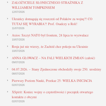
ZAŁOŻYCIELE SŁONECZNEGO STRAŻNIKA Z
WILLIAMEM TOMPKINSEM
12/07/2026
Ukraińcy domagają się roszczeń od Polaków za wojnę?! CO
TUTAJ SIĘ WYRABIA?! Prof. Osadczy u Roli!
11/07/2026
Axios: Szczyt NATO był frontem, 24 lipca to wyzwalacz
10/07/2026
Rosja już nie wierzy, że Zachód chce pokoju na Ukrainie
10/07/2026
ANNA GŁOWACZ – NA FALI WIELKICH ZMIAN (całość)
09/07/2026
04.07.2026. – Stany Zjednoczone obchodziły swoje 250. urodziny
08/07/2026
Pierwszy Poziom Nauki, Przekaz 25: WIELKA INICJACJA
02/07/2026
XSpirit: Koniec wojny o częstotliwości i początek otwartego
kontaktu z obcymi
02/07/2026