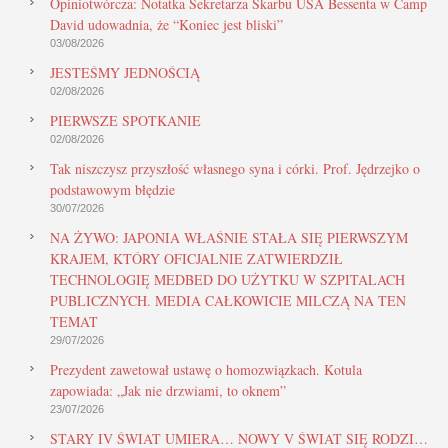
Opiniotwórcza: Notatka Sekretarza Skarbu USA Bessenta w Camp
David udowadnia, że “Koniec jest bliski”
03/08/2026
JESTEŚMY JEDNOŚCIĄ
02/08/2026
PIERWSZE SPOTKANIE
02/08/2026
Tak niszczysz przyszłość własnego syna i córki. Prof. Jędrzejko o
podstawowym błędzie
30/07/2026
NA ŻYWO: JAPONIA WŁAŚNIE STAŁA SIĘ PIERWSZYM
KRAJEM, KTÓRY OFICJALNIE ZATWIERDZIŁ
TECHNOLOGIĘ MEDBED DO UŻYTKU W SZPITALACH
PUBLICZNYCH. MEDIA CAŁKOWICIE MILCZĄ NA TEN
TEMAT
29/07/2026
Prezydent zawetował ustawę o homozwiązkach. Kotula
zapowiada: „Jak nie drzwiami, to oknem”
23/07/2026
STARY IV ŚWIAT UMIERA… NOWY V ŚWIAT SIĘ RODZI…