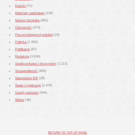
Książki
(71)
Materiały nadesłane
(128)
Nauka i technika
(861)
Obronność
(473)
Poczet inteligencji polskiej
(15)
Polityka
(1 853)
Publikacje
(87)
Redakcja
(3 634)
Społeczeństwo i ekosystem
(1 213)
Sprawiedliwość
(860)
Stanowisko KIP
(28)
Świat i cywilizacje
(2 476)
Ustrój i państwo
(946)
Wideo
(46)
RETURN TO TOP OF PAGE