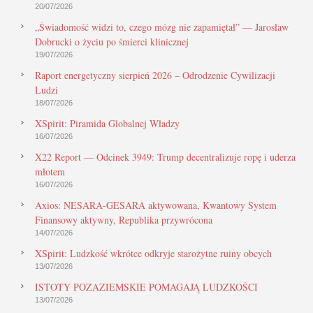
20/07/2026
„Świadomość widzi to, czego mózg nie zapamiętał” — Jarosław
Dobrucki o życiu po śmierci klinicznej
19/07/2026
Raport energetyczny sierpień 2026 – Odrodzenie Cywilizacji
Ludzi
18/07/2026
XSpirit: Piramida Globalnej Władzy
16/07/2026
X22 Report — Odcinek 3949: Trump decentralizuje ropę i uderza
młotem
16/07/2026
Axios: NESARA-GESARA aktywowana, Kwantowy System
Finansowy aktywny, Republika przywrócona
14/07/2026
XSpirit: Ludzkość wkrótce odkryje starożytne ruiny obcych
13/07/2026
ISTOTY POZAZIEMSKIE POMAGAJĄ LUDZKOŚCI
13/07/2026