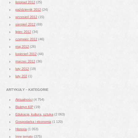
listopad 2012
(25)
październik 2012
(24)
wrzesień 2012
(15)
sierpień 2012
(69)
lipiec 2012
(34)
czerwiec 2012
(46)
maj 2012
(26)
kwiecień 2012
(44)
marzec 2012
(36)
luty 2012
(19)
luty 202
(1)
ARTYKUŁY – KATEGORIE
Aktualności
(4 754)
Biuletyn KIP
(19)
Edukacja, kultura, sztuka
(2 063)
Gospodarka i ekonomia
(1 120)
Historia
(1 053)
Inne tematy
(375)