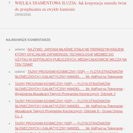
WIELKA DIAMENTOWA ILUZJA: Jak korporacja zmusiła świat
do przepłacania za zwykłe kamienie
29/06/2026
NAJNOWSZE KOMENTARZE
adamd
-
NA ŻYWO: JAPONIA WŁAŚNIE STAŁA SIĘ PIERWSZYM KRAJEM,
KTÓRY OFICJALNIE ZATWIERDZIŁ TECHNOLOGIĘ MEDBED DO
UŻYTKU W SZPITALACH PUBLICZNYCH. MEDIA CAŁKOWICIE MILCZĄ NA
TEN TEMAT
adamd
-
TAJNY PROGRAM KOSMICZNY (SSP) — FLOTA STRAŻNIKÓW
SŁONECZNYCH I GALAKTYCZNY HANDEL. … Mr. KidPool na Telegramie
TAJNY PROGRAM KOSMICZNY (SSP) — FLOTA STRAŻNIKÓW
SŁONECZNYCH I GALAKTYCZNY HANDEL. … Mr. KidPool na Telegramie
-
Wyjaśnienia Aktualizacji Tajnych Programów Kosmicznych, Odcinek 2
TAJNY PROGRAM KOSMICZNY (SSP) — FLOTA STRAŻNIKÓW
SŁONECZNYCH I GALAKTYCZNY HANDEL. … Mr. KidPool na Telegramie
-
Aktualizacje Tajnych Programów Kosmicznych, Odcinek 8 – Grupa Oriona,
Cz. 1
TAJNY PROGRAM KOSMICZNY (SSP) — FLOTA STRAŻNIKÓW
SŁONECZNYCH I GALAKTYCZNY HANDEL. … Mr. KidPool na Telegramie
-