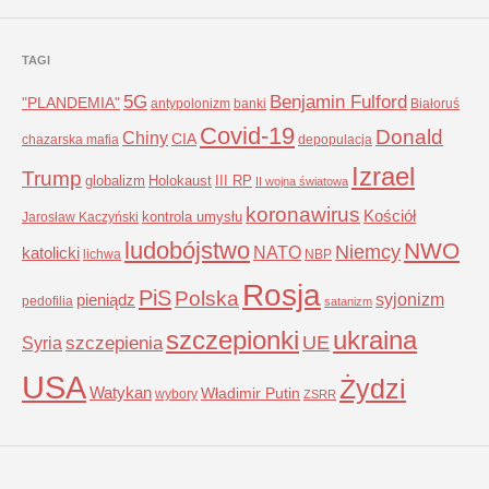
TAGI
5G
Benjamin Fulford
"PLANDEMIA"
antypolonizm
banki
Białoruś
Covid-19
Donald
Chiny
CIA
chazarska mafia
depopulacja
Izrael
Trump
globalizm
Holokaust
III RP
II wojna światowa
koronawirus
Kościół
kontrola umysłu
Jarosław Kaczyński
ludobójstwo
NWO
Niemcy
NATO
katolicki
lichwa
NBP
Rosja
PiS
Polska
syjonizm
pieniądz
pedofilia
satanizm
szczepionki
ukraina
UE
Syria
szczepienia
USA
Żydzi
Watykan
Władimir Putin
wybory
ZSRR