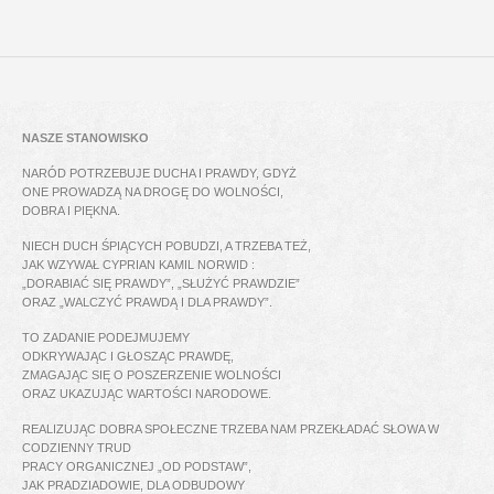
NASZE STANOWISKO
NARÓD POTRZEBUJE DUCHA I PRAWDY, GDYŻ
ONE PROWADZĄ NA DROGĘ DO WOLNOŚCI,
DOBRA I PIĘKNA.
NIECH DUCH ŚPIĄCYCH POBUDZI, A TRZEBA TEŻ,
JAK WZYWAŁ CYPRIAN KAMIL NORWID :
„DORABIAĆ SIĘ PRAWDY”, „SŁUŻYĆ PRAWDZIE”
ORAZ „WALCZYĆ PRAWDĄ I DLA PRAWDY”.
TO ZADANIE PODEJMUJEMY
ODKRYWAJĄC I GŁOSZĄC PRAWDĘ,
ZMAGAJĄC SIĘ O POSZERZENIE WOLNOŚCI
ORAZ UKAZUJĄC WARTOŚCI NARODOWE.
REALIZUJĄC DOBRA SPOŁECZNE TRZEBA NAM PRZEKŁADAĆ SŁOWA W
CODZIENNY TRUD
PRACY ORGANICZNEJ „OD PODSTAW”,
JAK PRADZIADOWIE, DLA ODBUDOWY