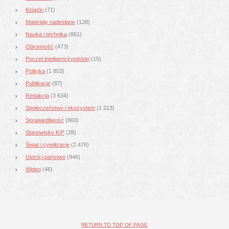
Książki
(71)
Materiały nadesłane
(128)
Nauka i technika
(861)
Obronność
(473)
Poczet inteligencji polskiej
(15)
Polityka
(1 853)
Publikacje
(87)
Redakcja
(3 634)
Społeczeństwo i ekosystem
(1 213)
Sprawiedliwość
(860)
Stanowisko KIP
(28)
Świat i cywilizacje
(2 476)
Ustrój i państwo
(946)
Wideo
(46)
RETURN TO TOP OF PAGE