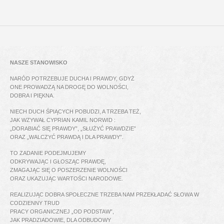
NASZE STANOWISKO
NARÓD POTRZEBUJE DUCHA I PRAWDY, GDYŻ
ONE PROWADZĄ NA DROGĘ DO WOLNOŚCI,
DOBRA I PIĘKNA.
NIECH DUCH ŚPIĄCYCH POBUDZI, A TRZEBA TEŻ,
JAK WZYWAŁ CYPRIAN KAMIL NORWID :
„DORABIAĆ SIĘ PRAWDY”, „SŁUŻYĆ PRAWDZIE”
ORAZ „WALCZYĆ PRAWDĄ I DLA PRAWDY”.
TO ZADANIE PODEJMUJEMY
ODKRYWAJĄC I GŁOSZĄC PRAWDĘ,
ZMAGAJĄC SIĘ O POSZERZENIE WOLNOŚCI
ORAZ UKAZUJĄC WARTOŚCI NARODOWE.
REALIZUJĄC DOBRA SPOŁECZNE TRZEBA NAM PRZEKŁADAĆ SŁOWA W
CODZIENNY TRUD
PRACY ORGANICZNEJ „OD PODSTAW”,
JAK PRADZIADOWIE, DLA ODBUDOWY