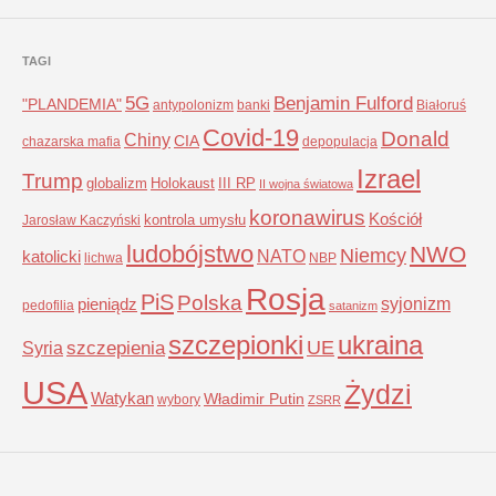
TAGI
5G
Benjamin Fulford
"PLANDEMIA"
antypolonizm
banki
Białoruś
Covid-19
Donald
Chiny
CIA
chazarska mafia
depopulacja
Izrael
Trump
globalizm
Holokaust
III RP
II wojna światowa
koronawirus
Kościół
kontrola umysłu
Jarosław Kaczyński
ludobójstwo
NWO
Niemcy
NATO
katolicki
lichwa
NBP
Rosja
PiS
Polska
syjonizm
pieniądz
pedofilia
satanizm
szczepionki
ukraina
UE
Syria
szczepienia
USA
Żydzi
Watykan
Władimir Putin
wybory
ZSRR