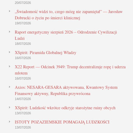
20/07/2026
„Świadomość widzi to, czego mózg nie zapamiętał” — Jarosław
Dobrucki o życiu po śmierci klinicznej
19/07/2026
Raport energetyczny sierpień 2026 – Odrodzenie Cywilizacji
Ludzi
18/07/2026
XSpirit: Piramida Globalnej Władzy
16/07/2026
X22 Report — Odcinek 3949: Trump decentralizuje ropę i uderza
młotem
16/07/2026
Axios: NESARA-GESARA aktywowana, Kwantowy System
Finansowy aktywny, Republika przywrócona
14/07/2026
XSpirit: Ludzkość wkrótce odkryje starożytne ruiny obcych
13/07/2026
ISTOTY POZAZIEMSKIE POMAGAJĄ LUDZKOŚCI
13/07/2026