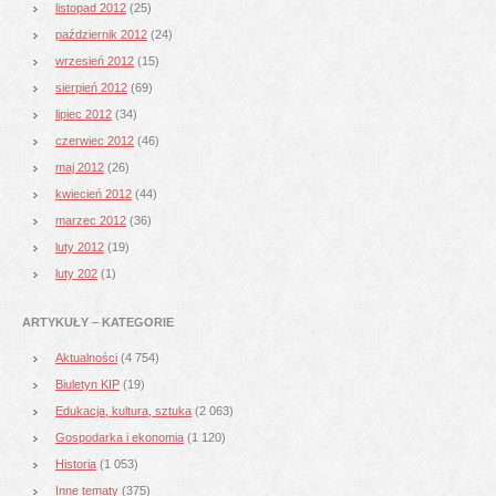
listopad 2012
(25)
październik 2012
(24)
wrzesień 2012
(15)
sierpień 2012
(69)
lipiec 2012
(34)
czerwiec 2012
(46)
maj 2012
(26)
kwiecień 2012
(44)
marzec 2012
(36)
luty 2012
(19)
luty 202
(1)
ARTYKUŁY – KATEGORIE
Aktualności
(4 754)
Biuletyn KIP
(19)
Edukacja, kultura, sztuka
(2 063)
Gospodarka i ekonomia
(1 120)
Historia
(1 053)
Inne tematy
(375)