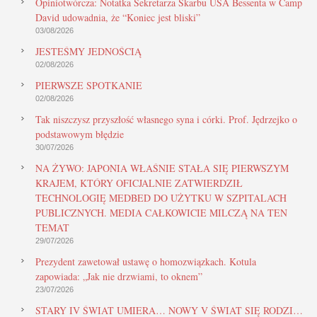
Opiniotwórcza: Notatka Sekretarza Skarbu USA Bessenta w Camp
David udowadnia, że “Koniec jest bliski”
03/08/2026
JESTEŚMY JEDNOŚCIĄ
02/08/2026
PIERWSZE SPOTKANIE
02/08/2026
Tak niszczysz przyszłość własnego syna i córki. Prof. Jędrzejko o
podstawowym błędzie
30/07/2026
NA ŻYWO: JAPONIA WŁAŚNIE STAŁA SIĘ PIERWSZYM
KRAJEM, KTÓRY OFICJALNIE ZATWIERDZIŁ
TECHNOLOGIĘ MEDBED DO UŻYTKU W SZPITALACH
PUBLICZNYCH. MEDIA CAŁKOWICIE MILCZĄ NA TEN
TEMAT
29/07/2026
Prezydent zawetował ustawę o homozwiązkach. Kotula
zapowiada: „Jak nie drzwiami, to oknem”
23/07/2026
STARY IV ŚWIAT UMIERA… NOWY V ŚWIAT SIĘ RODZI…