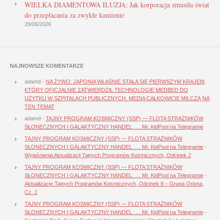
WIELKA DIAMENTOWA ILUZJA: Jak korporacja zmusiła świat
do przepłacania za zwykłe kamienie
29/06/2026
NAJNOWSZE KOMENTARZE
adamd
-
NA ŻYWO: JAPONIA WŁAŚNIE STAŁA SIĘ PIERWSZYM KRAJEM,
KTÓRY OFICJALNIE ZATWIERDZIŁ TECHNOLOGIĘ MEDBED DO
UŻYTKU W SZPITALACH PUBLICZNYCH. MEDIA CAŁKOWICIE MILCZĄ NA
TEN TEMAT
adamd
-
TAJNY PROGRAM KOSMICZNY (SSP) — FLOTA STRAŻNIKÓW
SŁONECZNYCH I GALAKTYCZNY HANDEL. … Mr. KidPool na Telegramie
TAJNY PROGRAM KOSMICZNY (SSP) — FLOTA STRAŻNIKÓW
SŁONECZNYCH I GALAKTYCZNY HANDEL. … Mr. KidPool na Telegramie
-
Wyjaśnienia Aktualizacji Tajnych Programów Kosmicznych, Odcinek 2
TAJNY PROGRAM KOSMICZNY (SSP) — FLOTA STRAŻNIKÓW
SŁONECZNYCH I GALAKTYCZNY HANDEL. … Mr. KidPool na Telegramie
-
Aktualizacje Tajnych Programów Kosmicznych, Odcinek 8 – Grupa Oriona,
Cz. 1
TAJNY PROGRAM KOSMICZNY (SSP) — FLOTA STRAŻNIKÓW
SŁONECZNYCH I GALAKTYCZNY HANDEL. … Mr. KidPool na Telegramie
-