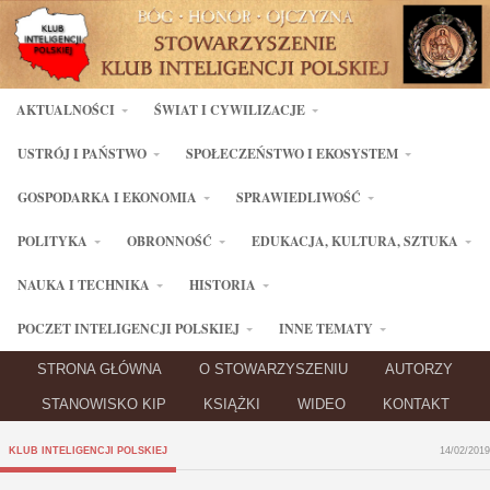
AKTUALNOŚCI
ŚWIAT I CYWILIZACJE
USTRÓJ I PAŃSTWO
SPOŁECZEŃSTWO I EKOSYSTEM
GOSPODARKA I EKONOMIA
SPRAWIEDLIWOŚĆ
POLITYKA
OBRONNOŚĆ
EDUKACJA, KULTURA, SZTUKA
NAUKA I TECHNIKA
HISTORIA
POCZET INTELIGENCJI POLSKIEJ
INNE TEMATY
STRONA GŁÓWNA
O STOWARZYSZENIU
AUTORZY
STANOWISKO KIP
KSIĄŻKI
WIDEO
KONTAKT
KLUB INTELIGENCJI POLSKIEJ
14/02/2019