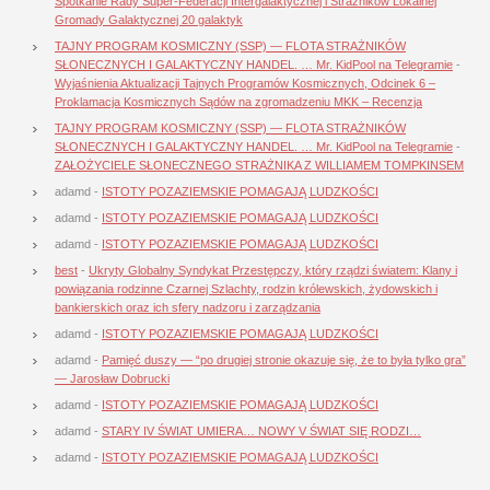
Spotkanie Rady Super-Federacji Intergalaktycznej i Strażników Lokalnej
Gromady Galaktycznej 20 galaktyk
TAJNY PROGRAM KOSMICZNY (SSP) — FLOTA STRAŻNIKÓW
SŁONECZNYCH I GALAKTYCZNY HANDEL. … Mr. KidPool na Telegramie
-
Wyjaśnienia Aktualizacji Tajnych Programów Kosmicznych, Odcinek 6 –
Proklamacja Kosmicznych Sądów na zgromadzeniu MKK – Recenzja
TAJNY PROGRAM KOSMICZNY (SSP) — FLOTA STRAŻNIKÓW
SŁONECZNYCH I GALAKTYCZNY HANDEL. … Mr. KidPool na Telegramie
-
ZAŁOŻYCIELE SŁONECZNEGO STRAŻNIKA Z WILLIAMEM TOMPKINSEM
adamd
-
ISTOTY POZAZIEMSKIE POMAGAJĄ LUDZKOŚCI
adamd
-
ISTOTY POZAZIEMSKIE POMAGAJĄ LUDZKOŚCI
adamd
-
ISTOTY POZAZIEMSKIE POMAGAJĄ LUDZKOŚCI
best
-
Ukryty Globalny Syndykat Przestępczy, który rządzi światem: Klany i
powiązania rodzinne Czarnej Szlachty, rodzin królewskich, żydowskich i
bankierskich oraz ich sfery nadzoru i zarządzania
adamd
-
ISTOTY POZAZIEMSKIE POMAGAJĄ LUDZKOŚCI
adamd
-
Pamięć duszy — “po drugiej stronie okazuje się, że to była tylko gra”
— Jarosław Dobrucki
adamd
-
ISTOTY POZAZIEMSKIE POMAGAJĄ LUDZKOŚCI
adamd
-
STARY IV ŚWIAT UMIERA… NOWY V ŚWIAT SIĘ RODZI…
adamd
-
ISTOTY POZAZIEMSKIE POMAGAJĄ LUDZKOŚCI