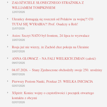
ZAŁOŻYCIELE SŁONECZNEGO STRAŻNIKA Z
WILLIAMEM TOMPKINSEM
12/07/2026
Ukraińcy domagają się roszczeń od Polaków za wojnę?! CO
TUTAJ SIĘ WYRABIA?! Prof. Osadczy u Roli!
11/07/2026
Axios: Szczyt NATO był frontem, 24 lipca to wyzwalacz
10/07/2026
Rosja już nie wierzy, że Zachód chce pokoju na Ukrainie
10/07/2026
ANNA GŁOWACZ – NA FALI WIELKICH ZMIAN (całość)
09/07/2026
04.07.2026. – Stany Zjednoczone obchodziły swoje 250. urodziny
08/07/2026
Pierwszy Poziom Nauki, Przekaz 25: WIELKA INICJACJA
02/07/2026
XSpirit: Koniec wojny o częstotliwości i początek otwartego
kontaktu z obcymi
02/07/2026