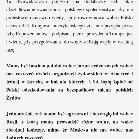
Ta dwuwektorowa polityka ma dodatkowy cel: takie
ukształtowanie świadomości polskiego społeczeństwa, aby nie
protestowało zarówno wtedy, gdy roszczeniowa wobec Polski
ustawa 447 Kongresu amerykańskiego zostanie przyjęta przez
Izbę Reprezentantów i podpisana przez prezydenta Trumpa, jak
i wtedy, gdy przygotowania do wojny z Rosją wejdą w ostatnią
fazę.
Mamy być bowiem potulni wobec bezprecedensowych wobec
nas roszczeń dwóch organizacji żydowskich w Ameryce i
jednej w Izraelu, w imieniu których USA będą żądać od
Polski odszkodowania za bezspadkowe mienie polskich
Żydów.
Jednocześnie zaś mamy być agresywni i bezwzględni wobec
Rosji, z którą mamy prowadzić różne wojny, na walce
zbrojnej kończąc, mimo że Moskwa nie ma wobec nas
żadnych roszczeń.