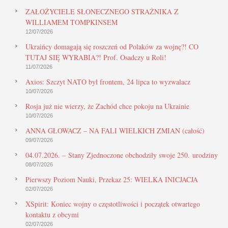
ZAŁOŻYCIELE SŁONECZNEGO STRAŻNIKA Z
WILLIAMEM TOMPKINSEM
12/07/2026
Ukraińcy domagają się roszczeń od Polaków za wojnę?! CO
TUTAJ SIĘ WYRABIA?! Prof. Osadczy u Roli!
11/07/2026
Axios: Szczyt NATO był frontem, 24 lipca to wyzwalacz
10/07/2026
Rosja już nie wierzy, że Zachód chce pokoju na Ukrainie
10/07/2026
ANNA GŁOWACZ – NA FALI WIELKICH ZMIAN (całość)
09/07/2026
04.07.2026. – Stany Zjednoczone obchodziły swoje 250. urodziny
08/07/2026
Pierwszy Poziom Nauki, Przekaz 25: WIELKA INICJACJA
02/07/2026
XSpirit: Koniec wojny o częstotliwości i początek otwartego
kontaktu z obcymi
02/07/2026