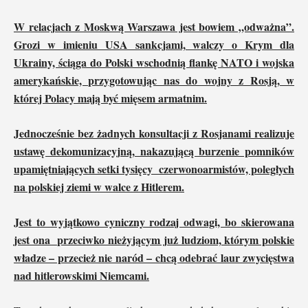
W relacjach z Moskwą Warszawa jest bowiem „odważna”.
Grozi w imieniu USA sankcjami, walczy o Krym dla
Ukrainy, ściąga do Polski wschodnią flankę NATO i wojska
amerykańskie, przygotowując nas do wojny z Rosją, w
której Polacy mają być mięsem armatnim.
Jednocześnie bez żadnych konsultacji z Rosjanami realizuje
ustawę dekomunizacyjną, nakazującą burzenie pomników
upamiętniających setki tysięcy czerwonoarmistów, poległych
na polskiej ziemi w walce z Hitlerem.
Jest to wyjątkowo cyniczny rodzaj odwagi, bo skierowana
jest ona przeciwko nieżyjącym już ludziom, którym polskie
władze – przecież nie naród – chcą odebrać laur zwycięstwa
nad hitlerowskimi Niemcami.