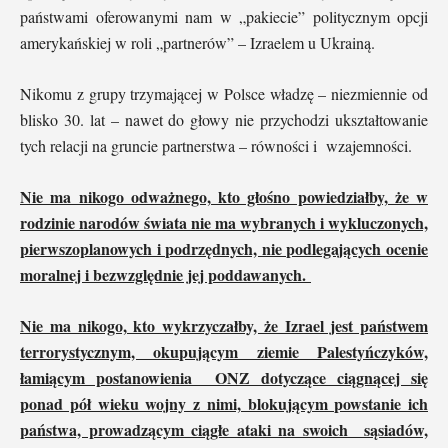
państwami oferowanymi nam w „pakiecie” politycznym opcji
amerykańskiej w roli „partnerów” – Izraelem u Ukrainą.
Nikomu z grupy trzymającej w Polsce władzę – niezmiennie od
blisko 30. lat – nawet do głowy nie przychodzi ukształtowanie
tych relacji na gruncie partnerstwa – równości i wzajemności.
Nie ma nikogo odważnego, kto głośno powiedziałby, że w
rodzinie narodów świata nie ma wybranych i wykluczonych,
pierwszoplanowych i podrzędnych, nie podlegających ocenie
moralnej i bezwzględnie jej poddawanych.
Nie ma nikogo, kto wykrzyczałby, że Izrael jest państwem
terrorystycznym, okupującym ziemie Palestyńczyków,
łamiącym postanowienia ONZ dotyczące ciągnącej się
ponad pół wieku wojny z nimi, blokującym powstanie ich
państwa, prowadzącym ciągłe ataki na swoich sąsiadów,