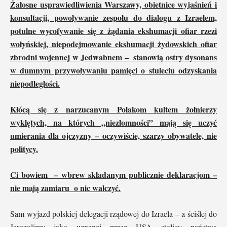
Żałosne usprawiedliwienia Warszawy, obietnice wyjaśnień i
konsultacji, powoływanie zespołu do dialogu z Izraelem,
potulne wycofywanie się z żądania ekshumacji ofiar rzezi
wołyńskiej, niepodejmowanie ekshumacji żydowskich ofiar
zbrodni wojennej w Jedwabnem – stanowią ostry dysonans
w dumnym przywoływaniu pamięci o stuleciu odzyskania
niepodległości.
Kłócą się z narzucanym Polakom kultem żołnierzy
wyklętych, na których „niezłomności” mają się uczyć
umierania dla ojczyzny – oczywiście, szarzy obywatele, nie
politycy.
Ci bowiem – wbrew składanym publicznie deklaracjom –
nie mają zamiaru o nic walczyć.
Sam wyjazd polskiej delegacji rządowej do Izraela – a ściślej do
Jerozolimy jako uznanej przez USA stolicy państwa