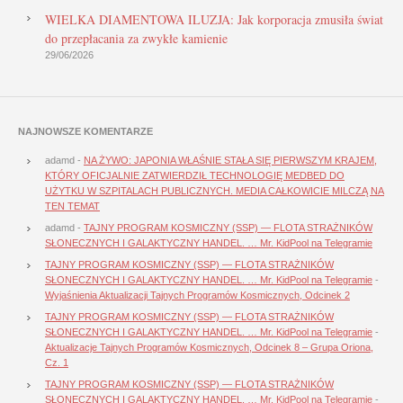
WIELKA DIAMENTOWA ILUZJA: Jak korporacja zmusiła świat
do przepłacania za zwykłe kamienie
29/06/2026
NAJNOWSZE KOMENTARZE
adamd
-
NA ŻYWO: JAPONIA WŁAŚNIE STAŁA SIĘ PIERWSZYM KRAJEM,
KTÓRY OFICJALNIE ZATWIERDZIŁ TECHNOLOGIĘ MEDBED DO
UŻYTKU W SZPITALACH PUBLICZNYCH. MEDIA CAŁKOWICIE MILCZĄ NA
TEN TEMAT
adamd
-
TAJNY PROGRAM KOSMICZNY (SSP) — FLOTA STRAŻNIKÓW
SŁONECZNYCH I GALAKTYCZNY HANDEL. … Mr. KidPool na Telegramie
TAJNY PROGRAM KOSMICZNY (SSP) — FLOTA STRAŻNIKÓW
SŁONECZNYCH I GALAKTYCZNY HANDEL. … Mr. KidPool na Telegramie
-
Wyjaśnienia Aktualizacji Tajnych Programów Kosmicznych, Odcinek 2
TAJNY PROGRAM KOSMICZNY (SSP) — FLOTA STRAŻNIKÓW
SŁONECZNYCH I GALAKTYCZNY HANDEL. … Mr. KidPool na Telegramie
-
Aktualizacje Tajnych Programów Kosmicznych, Odcinek 8 – Grupa Oriona,
Cz. 1
TAJNY PROGRAM KOSMICZNY (SSP) — FLOTA STRAŻNIKÓW
SŁONECZNYCH I GALAKTYCZNY HANDEL. … Mr. KidPool na Telegramie
-