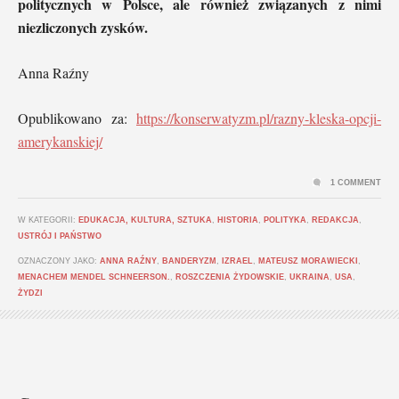
politycznych w Polsce, ale również związanych z nimi
niezliczonych zysków.
Anna Raźny
Opublikowano za:
https://konserwatyzm.pl/razny-kleska-opcji-
amerykanskiej/
1 COMMENT
W KATEGORII:
EDUKACJA, KULTURA, SZTUKA
,
HISTORIA
,
POLITYKA
,
REDAKCJA
,
USTRÓJ I PAŃSTWO
OZNACZONY JAKO:
ANNA RAŹNY
,
BANDERYZM
,
IZRAEL
,
MATEUSZ MORAWIECKI
,
MENACHEM MENDEL SCHNEERSON.
,
ROSZCZENIA ŻYDOWSKIE
,
UKRAINA
,
USA
,
ŻYDZI