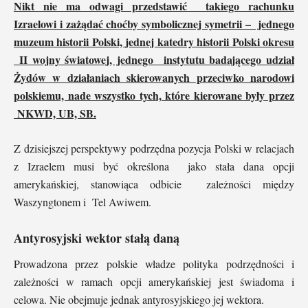
Nikt nie ma odwagi przedstawić takiego rachunku
Izraelowi i zażądać choćby symbolicznej symetrii – jednego
muzeum historii Polski, jednej katedry historii Polski okresu
II wojny światowej, jednego instytutu badającego udział
Żydów w działaniach skierowanych przeciwko narodowi
polskiemu, nade wszystko tych, które kierowane były przez
NKWD, UB, SB.
Z dzisiejszej perspektywy podrzędna pozycja Polski w relacjach
z Izraelem musi być określona jako stała dana opcji
amerykańskiej, stanowiąca odbicie zależności między
Waszyngtonem i Tel Awiwem.
Antyrosyjski wektor stałą daną
Prowadzona przez polskie władze polityka podrzędności i
zależności w ramach opcji amerykańskiej jest świadoma i
celowa. Nie obejmuje jednak antyrosyjskiego jej wektora.