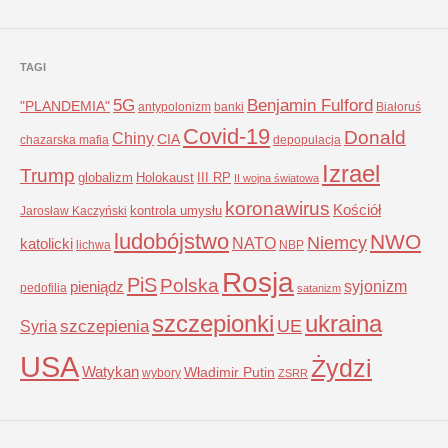
TAGI
5G
Benjamin Fulford
"PLANDEMIA"
antypolonizm
banki
Białoruś
Covid-19
Donald
Chiny
CIA
chazarska mafia
depopulacja
Izrael
Trump
globalizm
Holokaust
III RP
II wojna światowa
koronawirus
Kościół
kontrola umysłu
Jarosław Kaczyński
ludobójstwo
NWO
Niemcy
NATO
katolicki
lichwa
NBP
Rosja
PiS
Polska
syjonizm
pieniądz
pedofilia
satanizm
szczepionki
ukraina
UE
Syria
szczepienia
USA
Żydzi
Watykan
Władimir Putin
wybory
ZSRR