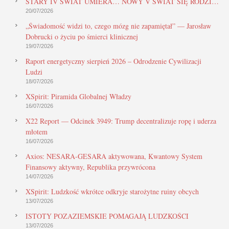
STARY IV ŚWIAT UMIERA… NOWY V ŚWIAT SIĘ RODZI…
20/07/2026
„Świadomość widzi to, czego mózg nie zapamiętał” — Jarosław
Dobrucki o życiu po śmierci klinicznej
19/07/2026
Raport energetyczny sierpień 2026 – Odrodzenie Cywilizacji
Ludzi
18/07/2026
XSpirit: Piramida Globalnej Władzy
16/07/2026
X22 Report — Odcinek 3949: Trump decentralizuje ropę i uderza
młotem
16/07/2026
Axios: NESARA-GESARA aktywowana, Kwantowy System
Finansowy aktywny, Republika przywrócona
14/07/2026
XSpirit: Ludzkość wkrótce odkryje starożytne ruiny obcych
13/07/2026
ISTOTY POZAZIEMSKIE POMAGAJĄ LUDZKOŚCI
13/07/2026