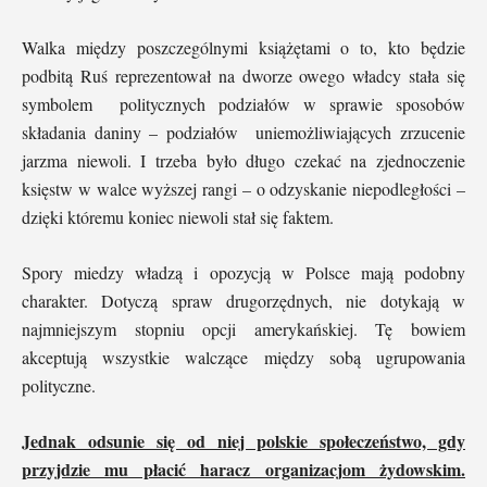
Walka między poszczególnymi książętami o to, kto będzie
podbitą Ruś reprezentował na dworze owego władcy stała się
symbolem politycznych podziałów w sprawie sposobów
składania daniny – podziałów uniemożliwiających zrzucenie
jarzma niewoli. I trzeba było długo czekać na zjednoczenie
księstw w walce wyższej rangi – o odzyskanie niepodległości –
dzięki któremu koniec niewoli stał się faktem.
Spory miedzy władzą i opozycją w Polsce mają podobny
charakter. Dotyczą spraw drugorzędnych, nie dotykają w
najmniejszym stopniu opcji amerykańskiej. Tę bowiem
akceptują wszystkie walczące między sobą ugrupowania
polityczne.
Jednak odsunie się od niej polskie społeczeństwo, gdy
przyjdzie mu płacić haracz organizacjom żydowskim.