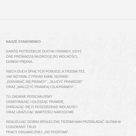
NASZE STANOWISKO
NARÓD POTRZEBUJE DUCHA I PRAWDY, GDYŻ
ONE PROWADZĄ NA DROGĘ DO WOLNOŚCI,
DOBRA I PIĘKNA.
NIECH DUCH ŚPIĄCYCH POBUDZI, A TRZEBA TEŻ,
JAK WZYWAŁ CYPRIAN KAMIL NORWID :
„DORABIAĆ SIĘ PRAWDY”, „SŁUŻYĆ PRAWDZIE”
ORAZ „WALCZYĆ PRAWDĄ I DLA PRAWDY”.
TO ZADANIE PODEJMUJEMY
ODKRYWAJĄC I GŁOSZĄC PRAWDĘ,
ZMAGAJĄC SIĘ O POSZERZENIE WOLNOŚCI
ORAZ UKAZUJĄC WARTOŚCI NARODOWE.
REALIZUJĄC DOBRA SPOŁECZNE TRZEBA NAM PRZEKŁADAĆ SŁOWA W
CODZIENNY TRUD
PRACY ORGANICZNEJ „OD PODSTAW”,