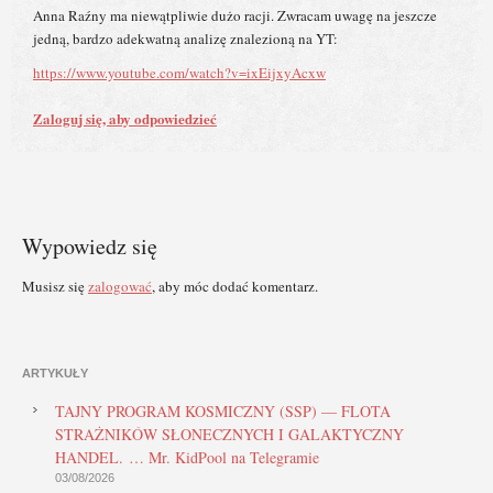
Anna Raźny ma niewątpliwie dużo racji. Zwracam uwagę na jeszcze
jedną, bardzo adekwatną analizę znalezioną na YT:
https://www.youtube.com/watch?v=ixEijxyAcxw
Zaloguj się, aby odpowiedzieć
Wypowiedz się
Musisz się
zalogować
, aby móc dodać komentarz.
ARTYKUŁY
TAJNY PROGRAM KOSMICZNY (SSP) — FLOTA
STRAŻNIKÓW SŁONECZNYCH I GALAKTYCZNY
HANDEL. … Mr. KidPool na Telegramie
03/08/2026