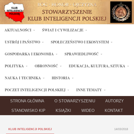
AKTUALNOŚCI
ŚWIAT I CYWILIZACJE
USTRÓJ I PAŃSTWO
SPOŁECZEŃSTWO I EKOSYSTEM
GOSPODARKA I EKONOMIA
SPRAWIEDLIWOŚĆ
POLITYKA
OBRONNOŚĆ
EDUKACJA, KULTURA, SZTUKA
NAUKA I TECHNIKA
HISTORIA
POCZET INTELIGENCJI POLSKIEJ
INNE TEMATY
STRONA GŁÓWNA
O STOWARZYSZENIU
AUTORZY
STANOWISKO KIP
KSIĄŻKI
WIDEO
KONTAKT
KLUB INTELIGENCJI POLSKIEJ
14/03/2018