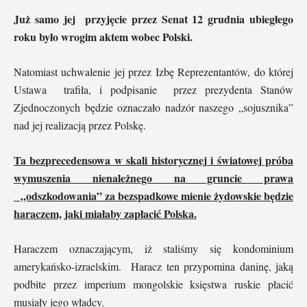
Już samo jej przyjęcie przez Senat 12 grudnia ubiegłego
roku było wrogim aktem wobec Polski.
Natomiast uchwalenie jej przez Izbę Reprezentantów, do której
Ustawa trafiła, i podpisanie przez prezydenta Stanów
Zjednoczonych będzie oznaczało nadzór naszego „sojusznika”
nad jej realizacją przez Polskę.
Ta bezprecedensowa w skali historycznej i światowej próba
wymuszenia nienależnego na gruncie prawa
„odszkodowania” za bezspadkowe mienie żydowskie będzie
haraczem, jaki miałaby zapłacić Polska.
Haraczem oznaczającym, iż staliśmy się kondominium
amerykańsko-izraelskim. Haracz ten przypomina daninę, jaką
podbite przez imperium mongolskie księstwa ruskie płacić
musiały jego władcy.