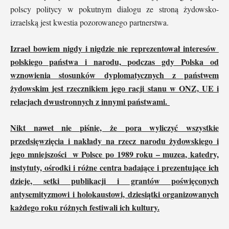
polscy politycy w pokutnym dialogu ze stroną żydowsko-
izraelską jest kwestia pozorowanego partnerstwa.
Izrael bowiem nigdy i nigdzie nie reprezentował interesów
polskiego państwa i narodu, podczas gdy Polska od
wznowienia stosunków dyplomatycznych z państwem
żydowskim jest rzecznikiem jego racji stanu w ONZ, UE i
relacjach dwustronnych z innymi państwami.
Nikt nawet nie piśnie, że pora wyliczyć wszystkie
przedsięwzięcia i nakłady na rzecz narodu żydowskiego i
jego mniejszości w Polsce po 1989 roku – muzea, katedry,
instytuty, ośrodki i różne centra badające i prezentujące ich
dzieje, setki publikacji i grantów poświęconych
antysemityzmowi i holokaustowi, dziesiątki organizowanych
każdego roku różnych festiwali ich kultury.