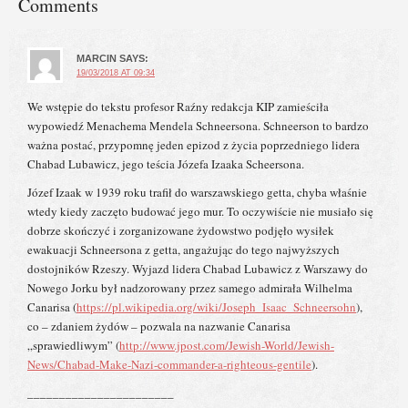
Comments
MARCIN
SAYS:
19/03/2018 AT 09:34
We wstępie do tekstu profesor Raźny redakcja KIP zamieściła
wypowiedź Menachema Mendela Schneersona. Schneerson to bardzo
ważna postać, przypomnę jeden epizod z życia poprzedniego lidera
Chabad Lubawicz, jego teścia Józefa Izaaka Scheersona.
Józef Izaak w 1939 roku trafił do warszawskiego getta, chyba właśnie
wtedy kiedy zaczęto budować jego mur. To oczywiście nie musiało się
dobrze skończyć i zorganizowane żydowstwo podjęło wysiłek
ewakuacji Schneersona z getta, angażując do tego najwyższych
dostojników Rzeszy. Wyjazd lidera Chabad Lubawicz z Warszawy do
Nowego Jorku był nadzorowany przez samego admirała Wilhelma
Canarisa (
https://pl.wikipedia.org/wiki/Joseph_Isaac_Schneersohn
),
co – zdaniem żydów – pozwala na nazwanie Canarisa
„sprawiedliwym” (
http://www.jpost.com/Jewish-World/Jewish-
News/Chabad-Make-Nazi-commander-a-righteous-gentile
).
_______________________