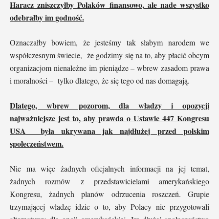
Haracz zniszczyłby Polaków finansowo, ale nade wszystko
odebrałby im godność.
Oznaczałby bowiem, że jesteśmy tak słabym narodem we
współczesnym świecie, że godzimy się na to, aby płacić obcym
organizacjom nienależne im pieniądze – wbrew zasadom prawa
i moralności – tylko dlatego, że się tego od nas domagają.
Dlatego, wbrew pozorom, dla władzy i opozycji
najważniejsze jest to, aby prawda o Ustawie 447 Kongresu
USA była ukrywana jak najdłużej przed polskim
społeczeństwem.
Nie ma więc żadnych oficjalnych informacji na jej temat,
żadnych rozmów z przedstawicielami amerykańskiego
Kongresu, żadnych planów odrzucenia roszczeń. Grupie
trzymającej władzę idzie o to, aby Polacy nie przygotowali