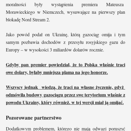
moralności były wystąpienia premiera Mateusza
Morawieckiego w Niemczech, wysuwające na pierwszy plan
blokadę Nord Stream 2.
Jako powód podał on Ukrainę, którą gazociąg omija i tym
samym pozbawia dochodów z przesyłu rosyjskiego gazu do
Europy – w wysokości 3 miliardów dolarów rocznie.
Gdyby pan premier powiedział, że to Polska właśnie traci
owe dolary, byłaby mniejsza plama na jego honorze.
Wszyscy jednak wiedzą, że traci na własne życzenie, gdyż
odmówiła budowy gazociągu przez swe terytorium właśnie z
powodu Ukrainy, który również. w tej wersji miał ją omijać.
Pozorowane partnerstwo
Dodatkowym problemem, którego nie mają odwagi poruszyć