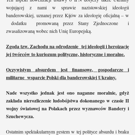
wojującej z nami w sprawie nazistowskiej ideologii
banderowskiej, uznanej przez Kijów za ideologię oficjalną – w
dodatku promowaną przez Stany Zjednoczone i
zwasalizowaną wobec nich Unię Europejską.
Zgoda tzw. Zachodu na odrodzenie tej ideologii i heroizację
jej twórców to kuriozum polityczne, historyczne i moralne.
Oczywistym absurdem jest finansowe, gospodarcze i
militarne wsparcie Polski dla banderowskiej Ukrainy.
Nade wszystko jednak jest ono naganne moralnie, gdyż
zakłada nierozliczenie ludobójstwa dokonanego w czasie II
wojny światowej na Polakach przez wyznawców Bandery i
Szuchewycza.
Ostatnim spektakularnym gestem w tej polityce absurdu i braku