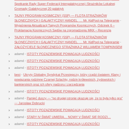
Spotkanie Rady Super-Federacji Intergalaktycznej i Strażników Lokalnej
Gromady Galaktycznej 20 galaktyk
TAJNY PROGRAM KOSMICZNY (SSP) — FLOTA STRAŻNIKÓW
SŁONECZNYCH I GALAKTYCZNY HANDEL. … Mr. KidPool na Telegramie
-
Wyjaśnienia Aktualizacji Tajnych Programów Kosmicznych, Odcinek 6 –
Proklamacja Kosmicznych Sądów na zgromadzeniu MKK – Recenzja
TAJNY PROGRAM KOSMICZNY (SSP) — FLOTA STRAŻNIKÓW
SŁONECZNYCH I GALAKTYCZNY HANDEL. … Mr. KidPool na Telegramie
-
ZAŁOŻYCIELE SŁONECZNEGO STRAŻNIKA Z WILLIAMEM TOMPKINSEM
adamd
-
ISTOTY POZAZIEMSKIE POMAGAJĄ LUDZKOŚCI
adamd
-
ISTOTY POZAZIEMSKIE POMAGAJĄ LUDZKOŚCI
adamd
-
ISTOTY POZAZIEMSKIE POMAGAJĄ LUDZKOŚCI
best
-
Ukryty Globalny Syndykat Przestępczy, który rządzi światem: Klany i
powiązania rodzinne Czarnej Szlachty, rodzin królewskich, żydowskich i
bankierskich oraz ich sfery nadzoru i zarządzania
adamd
-
ISTOTY POZAZIEMSKIE POMAGAJĄ LUDZKOŚCI
adamd
-
Pamięć duszy — “po drugiej stronie okazuje się, że to była tylko gra”
— Jarosław Dobrucki
adamd
-
ISTOTY POZAZIEMSKIE POMAGAJĄ LUDZKOŚCI
adamd
-
STARY IV ŚWIAT UMIERA… NOWY V ŚWIAT SIĘ RODZI…
adamd
-
ISTOTY POZAZIEMSKIE POMAGAJĄ LUDZKOŚCI