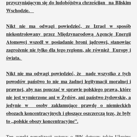
przyczyniającym się do ludobójstwa chrześcijan na Bliskim
Wschodzie.
Nikt nie ma odwagi powiedzieć, ze Izrael w sposób
niekontrolowany przez Międzynarodową Agencję Energii
Atomowej wszedł w posiadanie broni jądrowej, stanowiąc
zagrożenie nie tylko dla tego regionu, ale również Europy i
świata.
Nikt nie ma odwagi powiedzieć, że nade wszystko z tych
powodów państwo to nie ma żadnej legitymacji moralnej i
prawnej, aby nas pouczać w sprawie polskiego prawa, które
nie jest wymierzone ani w Żydów, ani państwo żydowskie, a
jedynie w osoby zakłamujące prawdę o niemieckich
obozach koncentracyjnych i głoszące oszczerczą tezę, że były
to „polskie obozy koncentracyjne”.
Ten aspekt nowelizacji ustawy o IPN dotyczy także Ukrainy