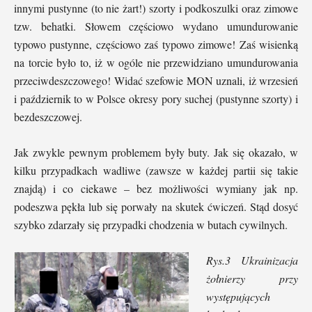
innymi pustynne (to nie żart!) szorty i podkoszulki oraz zimowe
tzw. behatki. Słowem częściowo wydano umundurowanie
typowo pustynne, częściowo zaś typowo zimowe! Zaś wisienką
na torcie było to, iż w ogóle nie przewidziano umundurowania
przeciwdeszczowego! Widać szefowie MON uznali, iż wrzesień
i październik to w Polsce okresy pory suchej (pustynne szorty) i
bezdeszczowej.
Jak zwykle pewnym problemem były buty. Jak się okazało, w
kilku przypadkach wadliwe (zawsze w każdej partii się takie
znajdą) i co ciekawe – bez możliwości wymiany jak np.
podeszwa pękła lub się porwały na skutek ćwiczeń. Stąd dosyć
szybko zdarzały się przypadki chodzenia w butach cywilnych.
Rys.3 Ukrainizacja
żołnierzy przy
występujących