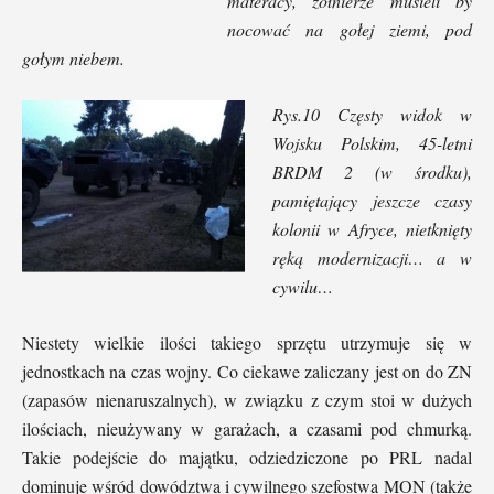
materacy, żołnierze musieli by
nocować na gołej ziemi, pod
gołym niebem.
Rys.10 Częsty widok w
Wojsku Polskim, 45-letni
BRDM 2 (w środku),
pamiętający jeszcze czasy
kolonii w Afryce, nietknięty
ręką modernizacji… a w
cywilu…
Niestety wielkie ilości takiego sprzętu utrzymuje się w
jednostkach na czas wojny. Co ciekawe zaliczany jest on do ZN
(zapasów nienaruszalnych), w związku z czym stoi w dużych
ilościach, nieużywany w garażach, a czasami pod chmurką.
Takie podejście do majątku, odziedziczone po PRL nadal
dominuje wśród dowództwa i cywilnego szefostwa MON (także