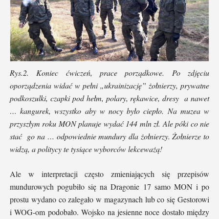
Rys.2. Koniec ćwiczeń, prace porządkowe. Po zdjęciu
oporządzenia widać w pełni „ukrainizację” żołnierzy, prywatne
podkoszulki, czapki pod hełm, polary, rękawice, dresy a nawet
… kangurek, wszystko aby w nocy było ciepło. Na muzea w
przyszłym roku MON planuje wydać 144 mln zł. Ale póki co nie
stać go na … odpowiednie mundury dla żołnierzy. Żołnierze to
widzą, a politycy te tysiące wyborców lekceważą!
Ale w interpretacji często zmieniających się przepisów
mundurowych pogubiło się na Dragonie 17 samo MON i po
prostu wydano co zalegało w magazynach lub co się Gestorowi
i WOG-om podobało. Wojsko na jesienne noce dostało między