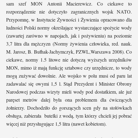
sam szef MON Antonii Macierewicz. Co ciekawe to
rozporządzenie nie dotyczyło zagranicznych wojsk NATO.
Przypomnę, w Instytucie Żywności i Żywienia opracowano dla
ludności Polski normy określające wystarczające spożycie wody
(zawartej zarówno w napojach, jak i pożywieniu) na poziomie
3,7 litra dla mężczyzn (Normy żywienia człowieka, red. nauk.
M. Jarosz, B. Bułhak-Jachymczyk, PZWL,Warszawa 2008). Co
ciekawe, normy 1.5 litowe nie dotyczą wyższych urzędników
MON, mimo iż mają funkcję sztabowe czy urzędnicze, to wody
mogą zużywać dowolnie. Ale wojsko w polu musi od paru lat
zadawalać się owymi 1,5 l. Stąd Prezydent i Minister Obrony
Narodowej podczas wizyty mieli wody pod dostatkiem, ale już
paręset metrów dalej była ona problemem dla ćwiczących
żołnierzy. Dochodziło do gorszących scen gdy na stołówkach
obsługa, zabierała butelki z wodą, tym którzy chcieli jej pobrać
więcej niż przysługujące 1,5 litra (nawet kobietom).