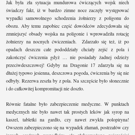
Jak była zła sytuacja mundurowa ćwiczących wojsk niech
świadczy fakt, iż w bardzo zimne noce zaczęły występować
wypadki samowolnego schodzenia żołnierzy z poligonu do
obozu. Aby temu zapobiec część dowódców zdecydowała się
zmniejszyć obsady wojska na poligonie i wprowadziła rotację
żołnierzy na nocnych ćwiczeniach. Zdarzało się też, iż po
opadach deszczu całe pododdziały chciały zejść z pola i
zakończyć ćwiczenia gdyż … nie posiadały żadnej odzieży
przeciwdeszczowej! Gdyby na Dragonie 17 zdarzyła się na
dłużej typowo jesienna, deszczowa pogoda, ćwiczenia by się nie
odbyły. Rezerwa zeszła by z pola. Na szczęście było słonecznie
i do całkowitej kompromitacji nie doszło.
Równie fatalne było zabezpieczenie medyczne. W punktach
medycznych nie było nawet tak prostych leków jak syrop na
kaszel, tabletki na gardło, czy nawet zwykła polopiryna!
Owszem zabezpieczono się na wypadek złamań, postrzałów czy