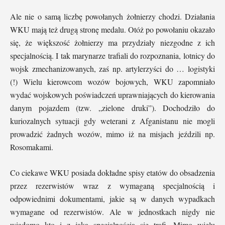
Ale nie o samą liczbę powołanych żołnierzy chodzi. Działania
WKU mają też drugą stronę medalu. Otóż po powołaniu okazało
się, że większość żołnierzy ma przydziały niezgodne z ich
specjalnością. I tak marynarze trafiali do rozpoznania, lotnicy do
wojsk zmechanizowanych, zaś np. artylerzyści do … logistyki
(!) Wielu kierowcom wozów bojowych, WKU zapomniało
wydać wojskowych poświadczeń uprawniających do kierowania
danym pojazdem (tzw. „zielone druki”). Dochodziło do
kuriozalnych sytuacji gdy weterani z Afganistanu nie mogli
prowadzić żadnych wozów, mimo iż na misjach jeździli np.
Rosomakami.
Co ciekawe WKU posiada dokładne spisy etatów do obsadzenia
przez rezerwistów wraz z wymaganą specjalnością i
odpowiednimi dokumentami, jakie są w danych wypadkach
wymagane od rezerwistów. Ale w jednostkach nigdy nie
wiadomo kto i z jaką specjalnością się trafi. Mimo wielu