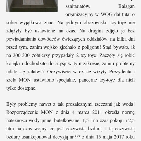
sanitariatów. Bałagan
organizacyjny w WOG dał tutaj o
sobie wyjątkowo znać. Na jednym obozowisku toy-toye nie
zdążyły być ustawione na czas. Na drugim zdjęto je bez
powiadamiania dowódców ćwiczących oddziałów, na kilka dni
przed tym, zanim wojsko zjechało z poligonu! Stąd bywało, iż
na 200-300 żołnierzy przypadały 2 toy-toye! Zaczęły się robić
kolejki i dochodziło do scysji w tym zakresie, zanim problemy
udało się załatwić. Oczywiście w czasie wizyty Prezydenta i
szefa MON ustawiono specjalne, pancerne toy-toye dla nich
tylko dostępne.
Były problemy nawet z tak prozaicznymi rzeczami jak woda!
Rozporządzenie MON z dnia 4 marca 2011 określa normę
należności wody pitnej butelkowanej 1,5 l na czas pokoju i 2,5
litra na czas wojny, co jest oczywistą bzdurą. I tą oczywistą
bzdurę usankcjonował decyzją nr 97 z dnia 15 maja 2017 roku