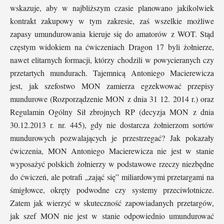
wskazuje, aby w najbliższym czasie planowano jakikolwiek
kontrakt zakupowy w tym zakresie, zaś wszelkie możliwe
zapasy umundurowania kieruje się do amatorów z WOT. Stąd
częstym widokiem na ćwiczeniach Dragon 17 byli żołnierze,
nawet elitarnych formacji, którzy chodzili w powycieranych czy
przetartych mundurach. Tajemnicą Antoniego Macierewicza
jest, jak szefostwo MON zamierza egzekwować przepisy
mundurowe (Rozporządzenie MON z dnia 31 12. 2014 r.) oraz
Regulamin Ogólny Sił zbrojnych RP (decyzja MON z dnia
30.12.2013 r. nr. 445), gdy nie dostarcza żołnierzom sortów
mundurowych pozwalających je przestrzegać? Jak pokazały
ćwiczenia, MON Antoniego Macierewicza nie jest w stanie
wyposażyć polskich żołnierzy w podstawowe rzeczy niezbędne
do ćwiczeń, ale potrafi „zająć się” miliardowymi przetargami na
śmigłowce, okręty podwodne czy systemy przeciwlotnicze.
Zatem jak wierzyć w skuteczność zapowiadanych przetargów,
jak szef MON nie jest w stanie odpowiednio umundurować