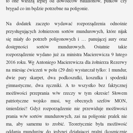
to one wiedzą lepiej od dowódców batalionów, pułków czy
brygad co im będzie potrzebne na poligonie.
Na dodatek zaczęto wydawać rozporządzenia odnośnie
przysługujących żołnierzom sortów mundurowych, które nijak
się miały do potrzeb poligonowych i … panującej aury oraz
dostępności sortów mundurowych. Ostatnie takie
rozporządzenie wydano już za ministra Macierewicza 9 lutego
2016 roku. Wg Antoniego Macierewicza dla żołnierza Rezerwy
na miesiąc ćwiczeń w polu (29 dni) wystarczał tylko: 1 mundur,
dwie pary skarpet, dwa podkoszulki, koszulka i spodenki
gimnastyczne, dwa ręczniki. A to wszystko bez faktycznej
możliwości przeprania w/w rzeczy w tym okresie! Słowem
patriotyczne wojsko musi, wg obecnych szefów MON,
śmierdzieć! Gdyż rozporządzenie nie przewiduje możliwości
prania w/w sortów mundurowych, zaś na poligonie pralek nie
ma, aby samemu to zrobić. Teoretycznie była możliwość
oddania mundurów do jedynej działającej pralni (kosmicznie