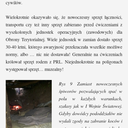
cywilów.
Wielokrotnie okazywało się, że nowoczesny sprzęt łączności,
transportu czy też inny sprzęt zabierano przed ćwiczeniami z
wyszkolonych jednostek operacyjnych (zawodowych) dla
Obrony Terytorialnej. Wiele jednostek w zamian dostało sprzęt
30-40 letni, którego awaryjność przekraczała wszelkie możliwe
normy, albo … nic nie dostawała! Generalnie na ćwiczeniach
królował sprzęt rodem z PRL. Niejednokrotnie na poligonach
występował sprzęt… muzealny!
Rys 9 Zamiast nowoczesnych
śpiworów pozwalających spać w
polu w każdych warunkach,
szałasy jak w I Wojnie Światowej.
Gdyby dowódcy pododdziałów nie
wydali zgody na zabranie koców i