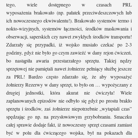
tego, wiele dostępnego w czasach PRL
wyposażenia brakowało (np. pałatek przeciwdeszczowych lub
ich nowoczesnego ekwiwalentu!). Brakowało systemów termo i
nokto-wizyjnych, systemów łączności, środków maskowania i
obserwacji, saperskich czy nawet zwykłych środków transportu!
Zdarzały się przypadki, iż wojsko musiało czekać po 2-3
godziny, gdyż nie było go czym zawieźć w dany rejon ćwiczeń,
bo nastąpiła awaria przestarzałego sprzętu. Takiej nędzy
sprzętowej nie pamiętali nawet żołnierze pełniący służbę jeszcze
za PRL! Bardzo często zdarzało się, że aby wyposażyć
żołnierzy Rezerwy w dany sprzęt, to było on … wypożyczany z
drugiej jednostki, która akurat nie ćwiczyła! Wiele
zaplanowanych epizodów nie odbyło się gdyż po prostu brakło
sprzętu i środków, zaś żołnierze niepotrzebnie „wytapiali czas”
spędzając go np. na przysłowiowym grzybobraniu. Smaczku
całej sprawie dodaje fakt, iż nowoczesny sprzęt czasami zamiast
być w polu dla ćwiczącego wojska, był na pokazach dla