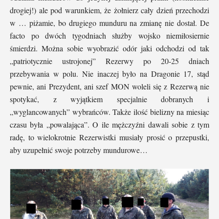
drogiej!) ale pod warunkiem, że żołnierz cały dzień przechodzi
w … piżamie, bo drugiego munduru na zmianę nie dostał. De
facto po dwóch tygodniach służby wojsko niemiłosiernie
śmierdzi. Można sobie wyobrazić odór jaki odchodzi od tak
„patriotycznie ustrojonej” Rezerwy po 20-25 dniach
przebywania w polu. Nie inaczej było na Dragonie 17, stąd
pewnie, ani Prezydent, ani szef MON woleli się z Rezerwą nie
spotykać, z wyjątkiem specjalnie dobranych i
„wyglancowanych” wybrańców. Także ilość bielizny na miesiąc
czasu była „powalająca”. O ile mężczyźni dawali sobie z tym
radę, to wielokrotnie Rezerwistki musiały prosić o przepustki,
aby uzupełnić swoje potrzeby mundurowe…