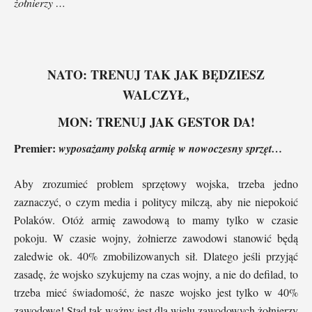
żołnierzy …
NATO: TRENUJ TAK JAK BĘDZIESZ
WALCZYŁ,
MON: TRENUJ JAK GESTOR DA!
Premier:
wyposażamy polską armię w nowoczesny sprzęt…
Aby zrozumieć problem sprzętowy wojska, trzeba jedno
zaznaczyć, o czym media i politycy milczą, aby nie niepokoić
Polaków. Otóż armię zawodową to mamy tylko w czasie
pokoju. W czasie wojny, żołnierze zawodowi stanowić będą
zaledwie ok. 40% zmobilizowanych sił. Dlatego jeśli przyjąć
zasadę, że wojsko szykujemy na czas wojny, a nie do defilad, to
trzeba mieć świadomość, że nasze wojsko jest tylko w 40%
zawodowe! Stąd tak ważny jest dla wielu zawodowych żołnierzy