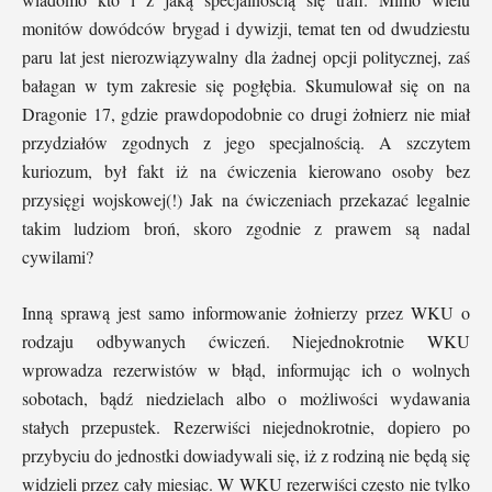
monitów dowódców brygad i dywizji, temat ten od dwudziestu
paru lat jest nierozwiązywalny dla żadnej opcji politycznej, zaś
bałagan w tym zakresie się pogłębia. Skumulował się on na
Dragonie 17, gdzie prawdopodobnie co drugi żołnierz nie miał
przydziałów zgodnych z jego specjalnością. A szczytem
kuriozum, był fakt iż na ćwiczenia kierowano osoby bez
przysięgi wojskowej(!) Jak na ćwiczeniach przekazać legalnie
takim ludziom broń, skoro zgodnie z prawem są nadal
cywilami?
Inną sprawą jest samo informowanie żołnierzy przez WKU o
rodzaju odbywanych ćwiczeń. Niejednokrotnie WKU
wprowadza rezerwistów w błąd, informując ich o wolnych
sobotach, bądź niedzielach albo o możliwości wydawania
stałych przepustek. Rezerwiści niejednokrotnie, dopiero po
przybyciu do jednostki dowiadywali się, iż z rodziną nie będą się
widzieli przez cały miesiąc. W WKU rezerwiści często nie tylko