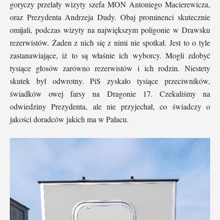
goryczy przelały wizyty szefa MON Antoniego Macierewicza,
oraz Prezydenta Andrzeja Dudy. Obaj prominenci skutecznie
omijali, podczas wizyty na największym poligonie w Drawsku
rezerwistów. Żaden z nich się z nimi nie spotkał. Jest to o tyle
zastanawiające, iż to są właśnie ich wyborcy. Mogli zdobyć
tysiące głosów zarówno rezerwistów i ich rodzin. Niestety
skutek był odwrotny. PiS zyskało tysiące przeciwników,
świadków owej farsy na Dragonie 17. Czekaliśmy na
odwiedziny Prezydenta, ale nie przyjechał, co świadczy o
jakości doradców jakich ma w Pałacu.