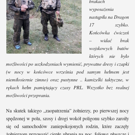
brakach
wyposażenia
nastąpiła na Dragon
17 szybko.
Końcówka ćwiczeń
– widać brak
wojskowych butów
których nie było
możliwości po uszkodzeniach wymienić, prywatne dresy i czapki
(w nocy w końcówce września pod samym hełmem jest
niemiłosiernie zimno) oraz pustynne .. kamizelki taktyczne, w
rękach hełm pamiętający czasy PRL. Wszystko bez realnej
możliwości przeprania.
Na skutek takiego „zaopatrzenia” żołnierzy, po pierwszej nocy
spędzonej w polu, szosy i drogi wokół poligonu szybko zaroiły
się od samochodów zaniepokojonych rodzin, które zaczęły
żołnierzom przywozić ciepłe ubrania na noc, foliowe płaszcze i