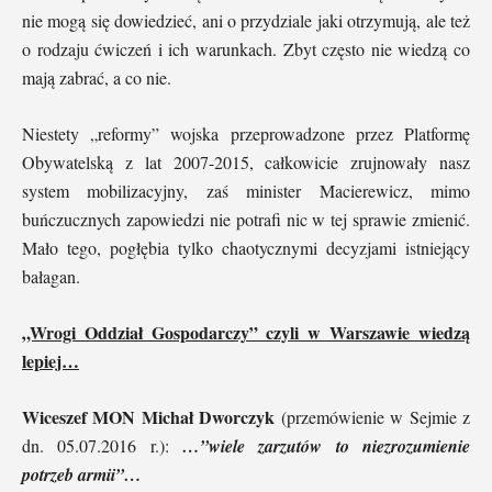
nie mogą się dowiedzieć, ani o przydziale jaki otrzymują, ale też
o rodzaju ćwiczeń i ich warunkach. Zbyt często nie wiedzą co
mają zabrać, a co nie.
Niestety „reformy” wojska przeprowadzone przez Platformę
Obywatelską z lat 2007-2015, całkowicie zrujnowały nasz
system mobilizacyjny, zaś minister Macierewicz, mimo
buńczucznych zapowiedzi nie potrafi nic w tej sprawie zmienić.
Mało tego, pogłębia tylko chaotycznymi decyzjami istniejący
bałagan.
„Wrogi Oddział Gospodarczy” czyli w Warszawie wiedzą
lepiej…
Wiceszef MON Michał Dworczyk
(przemówienie w Sejmie z
dn. 05.07.2016 r.):
…”wiele zarzutów to niezrozumienie
potrzeb armii”…