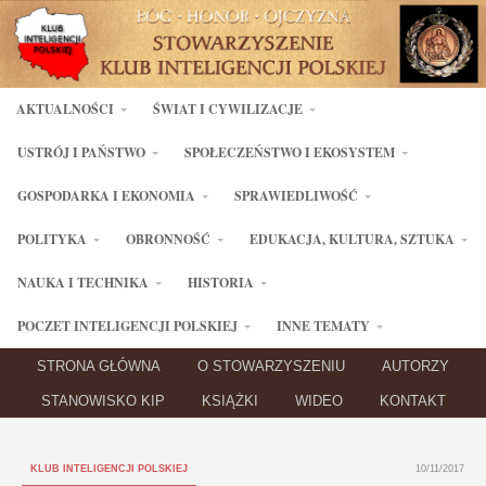
AKTUALNOŚCI
ŚWIAT I CYWILIZACJE
USTRÓJ I PAŃSTWO
SPOŁECZEŃSTWO I EKOSYSTEM
GOSPODARKA I EKONOMIA
SPRAWIEDLIWOŚĆ
POLITYKA
OBRONNOŚĆ
EDUKACJA, KULTURA, SZTUKA
NAUKA I TECHNIKA
HISTORIA
POCZET INTELIGENCJI POLSKIEJ
INNE TEMATY
STRONA GŁÓWNA
O STOWARZYSZENIU
AUTORZY
STANOWISKO KIP
KSIĄŻKI
WIDEO
KONTAKT
KLUB INTELIGENCJI POLSKIEJ
10/11/2017