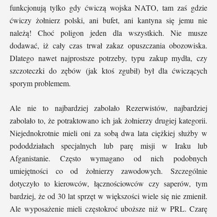
funkcjonują tylko gdy ćwiczą wojska NATO, tam zaś gdzie
ćwiczy żołnierz polski, ani bufet, ani kantyna się jemu nie
należą! Choć poligon jeden dla wszystkich. Nie musze
dodawać, iż cały czas trwał zakaz opuszczania obozowiska.
Dlatego nawet najprostsze potrzeby, typu zakup mydła, czy
szczoteczki do zębów (jak ktoś zgubił) był dla ćwiczących
sporym problemem.
Ale nie to najbardziej zabolało Rezerwistów, najbardziej
zabolało to, że potraktowano ich jak żołnierzy drugiej kategorii.
Niejednokrotnie mieli oni za sobą dwa lata ciężkiej służby w
pododdziałach specjalnych lub parę misji w Iraku lub
Afganistanie. Często wymagano od nich podobnych
umiejętności co od żołnierzy zawodowych. Szczególnie
dotyczyło to kierowców, łącznościowców czy saperów, tym
bardziej, że od 30 lat sprzęt w większości wiele się nie zmienił.
Ale wyposażenie mieli częstokroć uboższe niż w PRL. Czarę