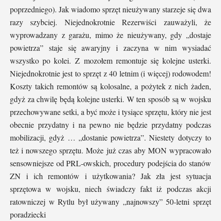
poprzedniego). Jak wiadomo sprzęt nieużywany starzeje się dwa
razy szybciej. Niejednokrotnie Rezerwiści zauważyli, że
wyprowadzany z garażu, mimo że nieużywany, gdy „dostaje
powietrza” staje się awaryjny i zaczyna w nim wysiadać
wszystko po kolei. Z mozołem remontuje się kolejne usterki.
Niejednokrotnie jest to sprzęt z 40 letnim (i więcej) rodowodem!
Koszty takich remontów są kolosalne, a pożytek z nich żaden,
gdyż za chwilę będą kolejne usterki. W ten sposób są w wojsku
przechowywane setki, a być może i tysiące sprzętu, który nie jest
obecnie przydatny i na pewno nie będzie przydatny podczas
mobilizacji, gdyż … „dostanie powietrza”. Niestety dotyczy to
też i nowszego sprzętu. Może już czas aby MON wypracowało
sensowniejsze od PRL-owskich, procedury podejścia do stanów
ZN i ich remontów i użytkowania? Jak zła jest sytuacja
sprzętowa w wojsku, niech świadczy fakt iż podczas akcji
ratowniczej w Rytlu był używany „najnowszy” 50-letni sprzęt
poradziecki