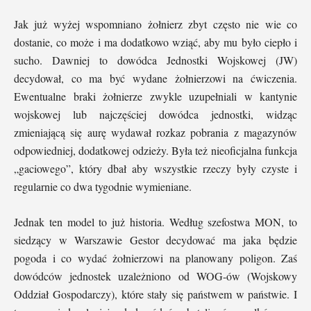
Jak już wyżej wspomniano żołnierz zbyt często nie wie co
dostanie, co może i ma dodatkowo wziąć, aby mu było ciepło i
sucho. Dawniej to dowódca Jednostki Wojskowej (JW)
decydował, co ma być wydane żołnierzowi na ćwiczenia.
Ewentualne braki żołnierze zwykle uzupełniali w kantynie
wojskowej lub najczęściej dowódca jednostki, widząc
zmieniającą się aurę wydawał rozkaz pobrania z magazynów
odpowiedniej, dodatkowej odzieży. Była też nieoficjalna funkcja
„gaciowego”, który dbał aby wszystkie rzeczy były czyste i
regularnie co dwa tygodnie wymieniane.
Jednak ten model to już historia. Według szefostwa MON, to
siedzący w Warszawie Gestor decydować ma jaka będzie
pogoda i co wydać żołnierzowi na planowany poligon. Zaś
dowódców jednostek uzależniono od WOG-ów (Wojskowy
Oddział Gospodarczy), które stały się państwem w państwie. I