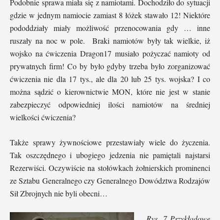
Podobnie sprawa miała się z namiotami. Dochodziło do sytuacji
gdzie w jednym namiocie zamiast 8 łóżek stawało 12! Niektóre
pododdziały miały możliwość przenocowania gdy … inne
ruszały na noc w pole. Braki namiotów były tak wielkie, iż
wojsko na ćwiczenia Dragon17 musiało pożyczać namioty od
prywatnych firm! Co by było gdyby trzeba było zorganizować
ćwiczenia nie dla 17 tys., ale dla 20 lub 25 tys. wojska? I co
można sądzić o kierownictwie MON, które nie jest w stanie
zabezpieczyć odpowiedniej ilości namiotów na średniej
wielkości ćwiczenia?
Także sprawy żywnościowe przestawiały wiele do życzenia.
Tak oszczędnego i ubogiego jedzenia nie pamiętali najstarsi
Rezerwiści. Oczywiście na stołówkach żołnierskich prominenci
ze Sztabu Generalnego czy Generalnego Dowództwa Rodzajów
Sił Zbrojnych nie byli obecni…
Rys. 7 Przykładowe