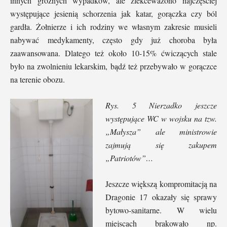
innych groźnych wypadków, ale zlekceważono najczęściej
występujące jesienią schorzenia jak katar, gorączka czy ból
gardła. Żołnierze i ich rodziny we własnym zakresie musieli
nabywać medykamenty, często gdy już choroba była
zaawansowana. Dlatego też około 10-15% ćwiczących stale
było na zwolnieniu lekarskim, bądź też przebywało w gorączce
na terenie obozu.
Rys. 5 Nierzadko jeszcze
występujące WC w wojsku na tzw.
„Małysza” ale ministrowie
zajmują się zakupem
„Patriotów”…
Jeszcze większą kompromitacją na
Dragonie 17 okazały się sprawy
bytowo-sanitarne. W wielu
miejscach brakowało np.