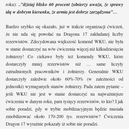
roku):
..”dzisiaj blisko 60 procent żołnierzy uważa, że sprawy
idą w dobrym kierunku, że armia jest dobrze zarządzona”…
Bardzo szybko się okazało, już w trakcie organizacji ćwiczeń,
że nie uda się powołać na Dragona 17 zakładanej liczby
rezerwistów. Zdecydowana większość komend WKU, nie była
w stanie dostarczyć na w/w ćwiczenia więcej niż kilkudziesięciu
żołnierzy! Co ciekawe były też komendy WKU, które
dostarczyły mniej rezerwistów niż … same liczyły
zatrudnionych pracowników i żołnierzy. Generalnie WKU
dostarczyły zaledwie około 60%-70% (w zależności od
jednostki) wymaganych stanów żołnierzy. Pada zatem pytanie –
jeśli WKU nie jest w stanie dostarczyć na najważniejsze
ćwiczenia w danym roku, paru tysięcy rezerwistów, to kto? I jak
sobie poradzi, gdy w trybie mobilizacyjnym będzie musiała
zmobilizować około 170-200 tys. rezerwistów? Ćwiczenia
Dragon 17 wyraźnie pokazały iż sobie nie poradzi.