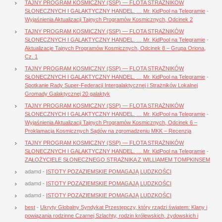
TAJNY PROGRAM KOSMICZNY (SSP) — FLOTA STRAŻNIKÓW
SŁONECZNYCH I GALAKTYCZNY HANDEL. … Mr. KidPool na Telegramie
-
Wyjaśnienia Aktualizacji Tajnych Programów Kosmicznych, Odcinek 2
TAJNY PROGRAM KOSMICZNY (SSP) — FLOTA STRAŻNIKÓW
SŁONECZNYCH I GALAKTYCZNY HANDEL. … Mr. KidPool na Telegramie
-
Aktualizacje Tajnych Programów Kosmicznych, Odcinek 8 – Grupa Oriona,
Cz. 1
TAJNY PROGRAM KOSMICZNY (SSP) — FLOTA STRAŻNIKÓW
SŁONECZNYCH I GALAKTYCZNY HANDEL. … Mr. KidPool na Telegramie
-
Spotkanie Rady Super-Federacji Intergalaktycznej i Strażników Lokalnej
Gromady Galaktycznej 20 galaktyk
TAJNY PROGRAM KOSMICZNY (SSP) — FLOTA STRAŻNIKÓW
SŁONECZNYCH I GALAKTYCZNY HANDEL. … Mr. KidPool na Telegramie
-
Wyjaśnienia Aktualizacji Tajnych Programów Kosmicznych, Odcinek 6 –
Proklamacja Kosmicznych Sądów na zgromadzeniu MKK – Recenzja
TAJNY PROGRAM KOSMICZNY (SSP) — FLOTA STRAŻNIKÓW
SŁONECZNYCH I GALAKTYCZNY HANDEL. … Mr. KidPool na Telegramie
-
ZAŁOŻYCIELE SŁONECZNEGO STRAŻNIKA Z WILLIAMEM TOMPKINSEM
adamd
-
ISTOTY POZAZIEMSKIE POMAGAJĄ LUDZKOŚCI
adamd
-
ISTOTY POZAZIEMSKIE POMAGAJĄ LUDZKOŚCI
adamd
-
ISTOTY POZAZIEMSKIE POMAGAJĄ LUDZKOŚCI
best
-
Ukryty Globalny Syndykat Przestępczy, który rządzi światem: Klany i
powiązania rodzinne Czarnej Szlachty, rodzin królewskich, żydowskich i