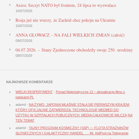
Axios: Szczyt NATO był frontem, 24 lipca to wyzwalacz
10/07/2026
Rosja już nie wierzy, że Zachód chce pokoju na Ukrainie
10/07/2026
ANNA GŁOWACZ – NA FALI WIELKICH ZMIAN (całość)
09/07/2026
04.07.2026. – Stany Zjednoczone obchodziły swoje 250. urodziny
08/07/2026
NAJNOWSZE KOMENTARZE
WIELKI EKSPERYMENT
-
Ponad Majestatyczną 12 – aktualizacja filmu z
napisami PL
adamd
-
NA ŻYWO: JAPONIA WŁAŚNIE STAŁA SIĘ PIERWSZYM KRAJEM,
KTÓRY OFICJALNIE ZATWIERDZIŁ TECHNOLOGIĘ MEDBED DO
UŻYTKU W SZPITALACH PUBLICZNYCH. MEDIA CAŁKOWICIE MILCZĄ NA
TEN TEMAT
adamd
-
TAJNY PROGRAM KOSMICZNY (SSP) — FLOTA STRAŻNIKÓW
SŁONECZNYCH I GALAKTYCZNY HANDEL. … Mr. KidPool na Telegramie