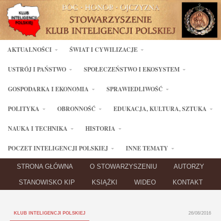
AKTUALNOŚCI
ŚWIAT I CYWILIZACJE
USTRÓJ I PAŃSTWO
SPOŁECZEŃSTWO I EKOSYSTEM
GOSPODARKA I EKONOMIA
SPRAWIEDLIWOŚĆ
POLITYKA
OBRONNOŚĆ
EDUKACJA, KULTURA, SZTUKA
NAUKA I TECHNIKA
HISTORIA
POCZET INTELIGENCJI POLSKIEJ
INNE TEMATY
STRONA GŁÓWNA
O STOWARZYSZENIU
AUTORZY
STANOWISKO KIP
KSIĄŻKI
WIDEO
KONTAKT
KLUB INTELIGENCJI POLSKIEJ
26/08/2016