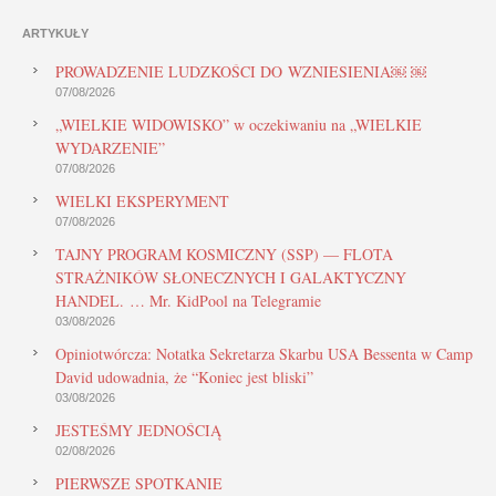
ARTYKUŁY
PROWADZENIE LUDZKOŚCI DO WZNIESIENIA￼ ￼
07/08/2026
„WIELKIE WIDOWISKO” w oczekiwaniu na „WIELKIE
WYDARZENIE”
07/08/2026
WIELKI EKSPERYMENT
07/08/2026
TAJNY PROGRAM KOSMICZNY (SSP) — FLOTA
STRAŻNIKÓW SŁONECZNYCH I GALAKTYCZNY
HANDEL. … Mr. KidPool na Telegramie
03/08/2026
Opiniotwórcza: Notatka Sekretarza Skarbu USA Bessenta w Camp
David udowadnia, że “Koniec jest bliski”
03/08/2026
JESTEŚMY JEDNOŚCIĄ
02/08/2026
PIERWSZE SPOTKANIE