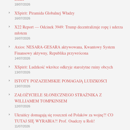
18/07/2026
XSpirit: Piramida Globalnej Władzy
16/07/2026
X22 Report — Odcinek 3949: Trump decentralizuje ropę i uderza
młotem
16/07/2026
Axios: NESARA-GESARA aktywowana, Kwantowy System
Finansowy aktywny, Republika przywrócona
14/07/2026
XSpirit: Ludzkość wkrótce odkryje starożytne ruiny obcych
13/07/2026
ISTOTY POZAZIEMSKIE POMAGAJĄ LUDZKOŚCI
13/07/2026
ZAŁOŻYCIELE SŁONECZNEGO STRAŻNIKA Z
WILLIAMEM TOMPKINSEM
12/07/2026
Ukraińcy domagają się roszczeń od Polaków za wojnę?! CO
TUTAJ SIĘ WYRABIA?! Prof. Osadczy u Roli!
11/07/2026