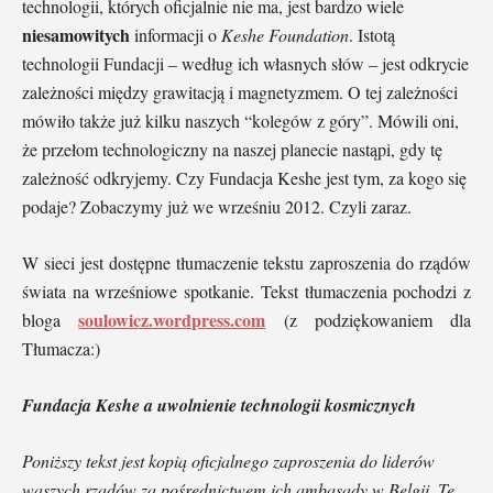
technologii, których oficjalnie nie ma, jest bardzo wiele
niesamowitych
informacji o
Keshe Foundation
. Istotą
technologii Fundacji – według ich własnych słów – jest odkrycie
zależności między grawitacją i magnetyzmem. O tej zależności
mówiło także już kilku naszych “kolegów z góry”. Mówili oni,
że przełom technologiczny na naszej planecie nastąpi, gdy tę
zależność odkryjemy. Czy Fundacja Keshe jest tym, za kogo się
podaje? Zobaczymy już we wrześniu 2012. Czyli zaraz.
W sieci jest dostępne tłumaczenie tekstu zaproszenia do rządów
świata na wrześniowe spotkanie. Tekst tłumaczenia pochodzi z
soulowicz.wordpress.com
bloga
(z podziękowaniem dla
Tłumacza:)
Fundacja Keshe a uwolnienie technologii kosmicznych
Poniższy tekst jest kopią oficjalnego zaproszenia do liderów
waszych rządów za pośrednictwem ich ambasady w Belgii. Te