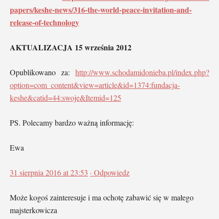
papers/keshe-news/316-the-world-peace-invitation-and-
release-of-technology
AKTUALIZACJA 15 września 2012
Opublikowano za:
http://www.schodamidonieba.pl/index.php?
option=com_content&view=article&id=1374:fundacja-
keshe&catid=44:swoje&Itemid=125
PS. Polecamy bardzo ważną informację:
Ewa
31 sierpnia 2016 at 23:53
· Odpowiedz
Może kogoś zainteresuje i ma ochotę zabawić się w małego
majsterkowicza