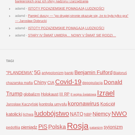
bankierskich oraz ich sfery nadzoru i zarządzania
adamd
-
ISTOTY POZAZIEMSKIE POMAGAJĄ LUDZKOŚCI
adamd
-
Pamięć duszy — “po drugiej stronie okazuje się, że to była tylko gra”
— Jarosław Dobrucki
adamd
-
ISTOTY POZAZIEMSKIE POMAGAJĄ LUDZKOŚCI
adamd
-
STARY IV ŚWIAT UMIERA… NOWY V ŚWIAT SIĘ RODZI…
TAGI
5G
Benjamin Fulford
"PLANDEMIA"
antypolonizm
banki
Białoruś
Covid-19
Donald
Chiny
CIA
chazarska mafia
depopulacja
Izrael
Trump
globalizm
Holokaust
III RP
II wojna światowa
koronawirus
Kościół
kontrola umysłu
Jarosław Kaczyński
ludobójstwo
NWO
Niemcy
NATO
katolicki
lichwa
NBP
Rosja
PiS
Polska
syjonizm
pieniądz
pedofilia
satanizm