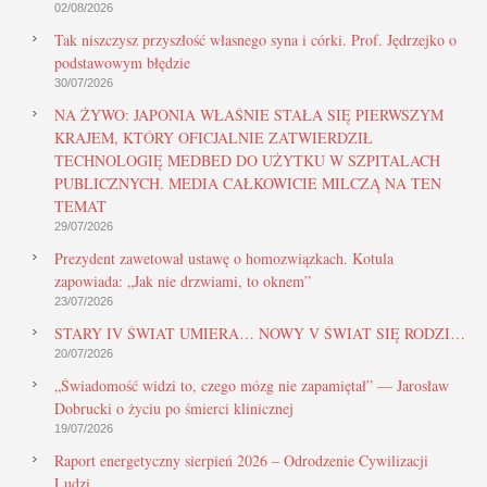
02/08/2026
Tak niszczysz przyszłość własnego syna i córki. Prof. Jędrzejko o
podstawowym błędzie
30/07/2026
NA ŻYWO: JAPONIA WŁAŚNIE STAŁA SIĘ PIERWSZYM
KRAJEM, KTÓRY OFICJALNIE ZATWIERDZIŁ
TECHNOLOGIĘ MEDBED DO UŻYTKU W SZPITALACH
PUBLICZNYCH. MEDIA CAŁKOWICIE MILCZĄ NA TEN
TEMAT
29/07/2026
Prezydent zawetował ustawę o homozwiązkach. Kotula
zapowiada: „Jak nie drzwiami, to oknem”
23/07/2026
STARY IV ŚWIAT UMIERA… NOWY V ŚWIAT SIĘ RODZI…
20/07/2026
„Świadomość widzi to, czego mózg nie zapamiętał” — Jarosław
Dobrucki o życiu po śmierci klinicznej
19/07/2026
Raport energetyczny sierpień 2026 – Odrodzenie Cywilizacji
Ludzi