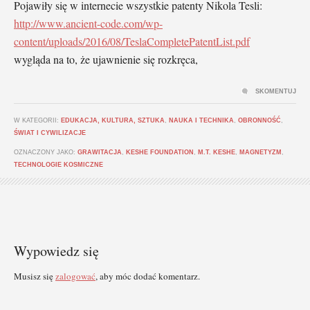
Pojawiły się w internecie wszystkie patenty Nikola Tesli:
http://www.ancient-code.com/wp-
content/uploads/2016/08/TeslaCompletePatentList.pdf
wygląda na to, że ujawnienie się rozkręca,
SKOMENTUJ
W KATEGORII:
EDUKACJA, KULTURA, SZTUKA
,
NAUKA I TECHNIKA
,
OBRONNOŚĆ
,
ŚWIAT I CYWILIZACJE
OZNACZONY JAKO:
GRAWITACJA
,
KESHE FOUNDATION
,
M.T. KESHE
,
MAGNETYZM
,
TECHNOLOGIE KOSMICZNE
Wypowiedz się
Musisz się
zalogować
, aby móc dodać komentarz.