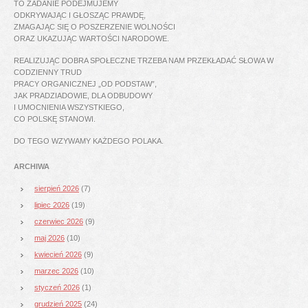
TO ZADANIE PODEJMUJEMY
ODKRYWAJĄC I GŁOSZĄC PRAWDĘ,
ZMAGAJĄC SIĘ O POSZERZENIE WOLNOŚCI
ORAZ UKAZUJĄC WARTOŚCI NARODOWE.
REALIZUJĄC DOBRA SPOŁECZNE TRZEBA NAM PRZEKŁADAĆ SŁOWA W
CODZIENNY TRUD
PRACY ORGANICZNEJ „OD PODSTAW”,
JAK PRADZIADOWIE, DLA ODBUDOWY
I UMOCNIENIA WSZYSTKIEGO,
CO POLSKĘ STANOWI.
DO TEGO WZYWAMY KAŻDEGO POLAKA.
ARCHIWA
sierpień 2026
(7)
lipiec 2026
(19)
czerwiec 2026
(9)
maj 2026
(10)
kwiecień 2026
(9)
marzec 2026
(10)
styczeń 2026
(1)
grudzień 2025
(24)