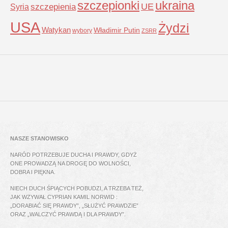
szczepionki
ukraina
UE
Syria
szczepienia
USA
Żydzi
Watykan
Władimir Putin
wybory
ZSRR
NASZE STANOWISKO
NARÓD POTRZEBUJE DUCHA I PRAWDY, GDYŻ
ONE PROWADZĄ NA DROGĘ DO WOLNOŚCI,
DOBRA I PIĘKNA.
NIECH DUCH ŚPIĄCYCH POBUDZI, A TRZEBA TEŻ,
JAK WZYWAŁ CYPRIAN KAMIL NORWID :
„DORABIAĆ SIĘ PRAWDY”, „SŁUŻYĆ PRAWDZIE”
ORAZ „WALCZYĆ PRAWDĄ I DLA PRAWDY”.