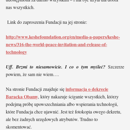
nas wszystkich.
Link do zaproszenia Fundacji na jej stronie:
http://www.keshefoundation.org/en/media-a-papers/keshe-
news/316-the-world-peace-invitation-and-release-of-
technology
Uff. Brzmi to niesamowicie. I co o tym myśleć?
Szczerze
powiem, że sam nie wiem….
informacja o dekrecie
Na stronie Fundacji znajduje się
Baracka Obamy
, który nakazuje ściganie wszystkich, którzy
podejmą próbę upowszechniania albo wspierania technologii,
które Fundacja chce ujawnić. Jest też fotokopia owego dekretu,
ale bez żadnych urzędowych atrybutów. Trudno to
skomentować.