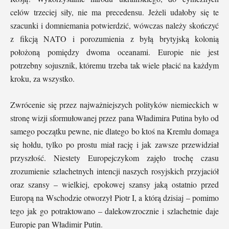
celów trzeciej siły, nie ma precedensu. Jeżeli udałoby się te
szacunki i domniemania potwierdzić, wówczas należy skończyć
z fikcją NATO i porozumienia z byłą brytyjską kolonią
położoną pomiędzy dwoma oceanami. Europie nie jest
potrzebny sojusznik, któremu trzeba tak wiele płacić na każdym
kroku, za wszystko.
Zwrócenie się przez najważniejszych polityków niemieckich w
stronę wizji sformułowanej przez pana Władimira Putina było od
samego początku pewne, nie dlatego bo ktoś na Kremlu domaga
się hołdu, tylko po prostu miał rację i jak zawsze przewidział
przyszłość. Niestety Europejczykom zajęło trochę czasu
zrozumienie szlachetnych intencji naszych rosyjskich przyjaciół
oraz szansy – wielkiej, epokowej szansy jaką ostatnio przed
Europą na Wschodzie otworzył Piotr I, a którą dzisiaj – pomimo
tego jak go potraktowano – dalekowzrocznie i szlachetnie daje
Europie pan Władimir Putin.