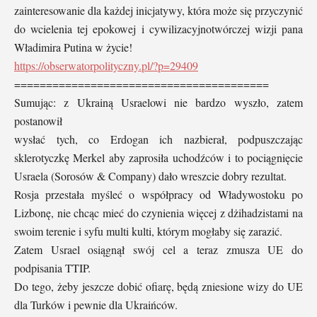
zainteresowanie dla każdej inicjatywy, która może się przyczynić
do wcielenia tej epokowej i cywilizacyjnotwórczej wizji pana
Władimira Putina w życie!
https://obserwatorpolityczny.pl/?p=29409
========================================
Sumując: z Ukrainą Usraelowi nie bardzo wyszło, zatem
postanowił
wysłać tych, co Erdogan ich nazbierał, podpuszczając
sklerotyczkę Merkel aby zaprosiła uchodźców i to pociągnięcie
Usraela (Sorosów & Company) dało wreszcie dobry rezultat.
Rosja przestała myśleć o współpracy od Władywostoku po
Lizbonę, nie chcąc mieć do czynienia więcej z dżihadzistami na
swoim terenie i syfu multi kulti, którym mogłaby się zarazić.
Zatem Usrael osiągnął swój cel a teraz zmusza UE do
podpisania TTIP.
Do tego, żeby jeszcze dobić ofiarę, będą zniesione wizy do UE
dla Turków i pewnie dla Ukraińców.