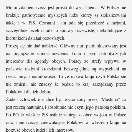
Moim zdaniem rzecz jest prosta do wyjaśnienia. W Polsce nie
brakuje patriotycznie myślących ludzi którzy są zlokalizowani
także i w PiS. Czasami i im uda się przedrzeć z racjami,
szczególnie jeżeli chodzi o sprawy oczywiste, niekolidujące z
kierunkiem działań pozostałych.
Proszę się nie dać nabierać. Główny nurt partii skierowany jest
na pogrążanie samostanowienia kraju i jego patriotycznych
interesów dla agendy obcych. Polacy ze strefy wpływu w
państwie małymi kroczkami bezwzględnie są wypychani na
rzecz innych narodowości. To że nazwa kraju czyli Polska się
nie zmieni, nie znaczy że będzie to kraj zarządzany przez
Polaków i dla ich dobra.
Żaden człowiek nie chce być wysadzony przez “Muslima” co
jest rzeczą naturalną i absolutnie nie czyni jego patriotą polskim.
Po PO to właśnie PiS usilnie zabiega o obce wojska w Polsce
oraz inne rzeczy zniewalające Polaków w własnym kraju na
korzyść obcych ludzi i ich interesów.