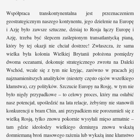
Współpraca transkontynentalna jest przeznaczeniem
geostrategicznym naszego kontynentu, jego dzielenie na Europę
i Azję było zawsze sztuczne, dzisiaj to Rosja łączy Europę i
Azję, trzeba być ślepcem zaślepionym transatlantycką pianą,
który by tej okazji nie chciał dostrzec! Zwłaszcza, że sama
wielka była kolonia Wielkiej Brytanii położona pomiędzy
dwoma oceanami, dokonuje strategicznego zwrotu na Daleki
Wschód, wcale się z tym nie kryjąc, zarówno w pracach jej
najznamienitszych analityków (niestety często ojców wszelkiego
kłamstwa), czy polityków. Szczucie Europy na Rosję, w tym nie
było nigdy przypadkowe – to celowy proces, który ma osłabić
nasz potencjał, upośledzić na lata relacje, żebyśmy nie stanowili
konkurencji u bram Chin, ani przypadkiem nie porozumieli się z
wielką Rosją, tylko znowu pokornie wysyłali mięso armatnie –
tam gdzie ideolodzy wielkiego demiurga znowu wskażą
domniemaną broń masowego rażenia lub wykażą inne kłamstwo