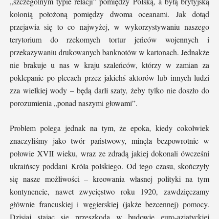
„szczególnym typie relacji” pomiędzy Polską, a byłą brytyjską
kolonią położoną pomiędzy dwoma oceanami. Jak dotąd
przejawia się to co najwyżej, w wykorzystywaniu naszego
terytorium do rzekomych tortur jeńców wojennych i
przekazywaniu drukowanych banknotów w kartonach. Jednakże
nie brakuje u nas w kraju szaleńców, którzy w zamian za
poklepanie po plecach przez jakichś aktorów lub innych ludzi
zza wielkiej wody – będą darli szaty, żeby tylko nie doszło do
porozumienia „ponad naszymi głowami”.
Problem polega jednak na tym, że epoka, kiedy cokolwiek
znaczyliśmy jako twór państwowy, minęła bezpowrotnie w
połowie XVII wieku, wraz ze zdradą jakiej dokonali ówcześni
ukraińscy poddani Króla polskiego. Od tego czasu, skończyły
się nasze możliwości – kreowania własnej polityki na tym
kontynencie, nawet zwycięstwo roku 1920, zawdzięczamy
głównie francuskiej i węgierskiej (jakże bezcennej) pomocy.
Dzisiaj stając się przeszkodą w budowie euro-azjatyckiej