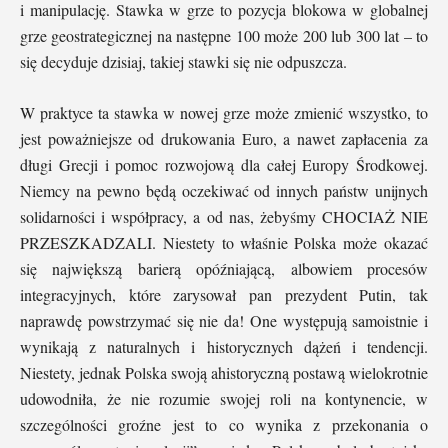
i manipulację. Stawka w grze to pozycja blokowa w globalnej
grze geostrategicznej na następne 100 może 200 lub 300 lat – to
się decyduje dzisiaj, takiej stawki się nie odpuszcza.
W praktyce ta stawka w nowej grze może zmienić wszystko, to
jest poważniejsze od drukowania Euro, a nawet zapłacenia za
długi Grecji i pomoc rozwojową dla całej Europy Środkowej.
Niemcy na pewno będą oczekiwać od innych państw unijnych
solidarności i współpracy, a od nas, żebyśmy CHOCIAŻ NIE
PRZESZKADZALI. Niestety to właśnie Polska może okazać
się największą barierą opóźniającą, albowiem procesów
integracyjnych, które zarysował pan prezydent Putin, tak
naprawdę powstrzymać się nie da! One występują samoistnie i
wynikają z naturalnych i historycznych dążeń i tendencji.
Niestety, jednak Polska swoją ahistoryczną postawą wielokrotnie
udowodniła, że nie rozumie swojej roli na kontynencie, w
szczególności groźne jest to co wynika z przekonania o