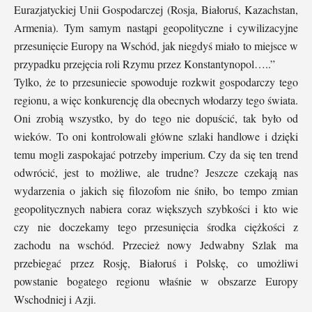
Eurazjatyckiej Unii Gospodarczej (Rosja, Białoruś, Kazachstan,
Armenia). Tym samym nastąpi geopolityczne i cywilizacyjne
przesunięcie Europy na Wschód, jak niegdyś miało to miejsce w
przypadku przejęcia roli Rzymu przez Konstantynopol…..”
Tylko, że to przesuniecie spowoduje rozkwit gospodarczy tego
regionu, a więc konkurencję dla obecnych włodarzy tego świata.
Oni zrobią wszystko, by do tego nie dopuścić, tak było od
wieków. To oni kontrolowali główne szlaki handlowe i dzięki
temu mogli zaspokajać potrzeby imperium. Czy da się ten trend
odwrócić, jest to możliwe, ale trudne? Jeszcze czekają nas
wydarzenia o jakich się filozofom nie śniło, bo tempo zmian
geopolitycznych nabiera coraz większych szybkości i kto wie
czy nie doczekamy tego przesunięcia środka ciężkości z
zachodu na wschód. Przecież nowy Jedwabny Szlak ma
przebiegać przez Rosję, Białoruś i Polskę, co umożliwi
powstanie bogatego regionu właśnie w obszarze Europy
Wschodniej i Azji.