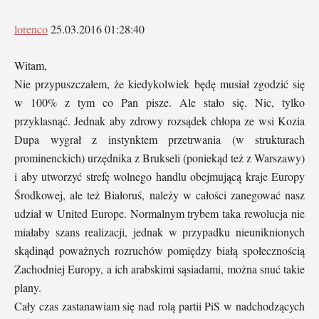
lorenco
25.03.2016 01:28:40
Witam,
Nie przypuszczałem, że kiedykolwiek będę musiał zgodzić się
w 100% z tym co Pan pisze. Ale stało się. Nic, tylko
przyklasnąć. Jednak aby zdrowy rozsądek chłopa ze wsi Kozia
Dupa wygrał z instynktem przetrwania (w strukturach
prominenckich) urzędnika z Brukseli (poniekąd też z Warszawy)
i aby utworzyć strefę wolnego handlu obejmującą kraje Europy
Środkowej, ale też Białoruś, należy w całości zanegować nasz
udział w United Europe. Normalnym trybem taka rewolucja nie
miałaby szans realizacji, jednak w przypadku nieuniknionych
skądinąd poważnych rozruchów pomiędzy białą społecznością
Zachodniej Europy, a ich arabskimi sąsiadami, można snuć takie
plany.
Cały czas zastanawiam się nad rolą partii PiS w nadchodzących