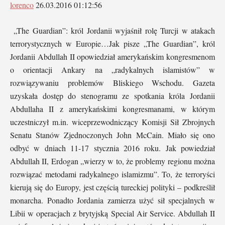
lorenco
26.03.2016 01:12:56
„The Guardian”: król Jordanii wyjaśnił rolę Turcji w atakach
terrorystycznych w Europie…Jak pisze „The Guardian”, król
Jordanii Abdullah II opowiedział amerykańskim kongresmenom
o orientacji Ankary na „radykalnych islamistów” w
rozwiązywaniu problemów Bliskiego Wschodu. Gazeta
uzyskała dostęp do stenogramu ze spotkania króla Jordanii
Abdullaha II z amerykańskimi kongresmanami, w którym
uczestniczył m.in. wiceprzewodniczący Komisji Sił Zbrojnych
Senatu Stanów Zjednoczonych John McCain. Miało się ono
odbyć w dniach 11-17 stycznia 2016 roku. Jak powiedział
Abdullah II, Erdogan „wierzy w to, że problemy regionu można
rozwiązać metodami radykalnego islamizmu”. To, że terroryści
kierują się do Europy, jest częścią tureckiej polityki – podkreślił
monarcha. Ponadto Jordania zamierza użyć sił specjalnych w
Libii w operacjach z brytyjską Special Air Service. Abdullah II