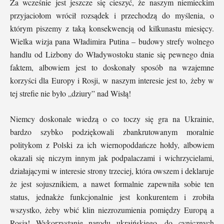
Za wcześnie jest jeszcze się cieszyć, że naszym niemieckim
przyjaciołom wrócił rozsądek i przechodzą do myślenia, o
którym piszemy z taką konsekwencją od kilkunastu miesięcy.
Wielka wizja pana Władimira Putina – budowy strefy wolnego
handlu od Lizbony do Władywostoku stanie się pewnego dnia
faktem, albowiem jest to doskonały sposób na wzajemne
korzyści dla Europy i Rosji, w naszym interesie jest to, żeby w
tej strefie nie było „dziury” nad Wisłą!
Niemcy doskonale wiedzą o co toczy się gra na Ukrainie,
bardzo szybko podziękowali zbankrutowanym moralnie
politykom z Polski za ich wiernopoddańcze hołdy, albowiem
okazali się niczym innym jak podpalaczami i wichrzycielami,
działającymi w interesie strony trzeciej, która owszem i deklaruje
że jest sojusznikiem, a nawet formalnie zapewniła sobie ten
status, jednakże funkcjonalnie jest konkurentem i zrobiła
wszystko, żeby wbić klin niezrozumienia pomiędzy Europą a
Rosją! Wykorzystanie narodu ukraińskiego, do cynicznych