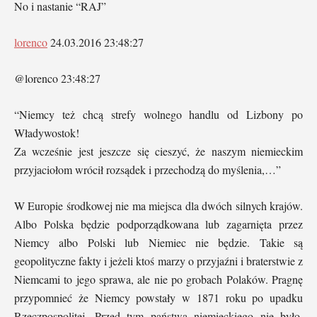
No i nastanie “RAJ”
lorenco
24.03.2016 23:48:27
@lorenco 23:48:27
“Niemcy też chcą strefy wolnego handlu od Lizbony po
Władywostok!
Za wcześnie jest jeszcze się cieszyć, że naszym niemieckim
przyjaciołom wrócił rozsądek i przechodzą do myślenia,…”
W Europie środkowej nie ma miejsca dla dwóch silnych krajów.
Albo Polska będzie podporządkowana lub zagarnięta przez
Niemcy albo Polski lub Niemiec nie będzie. Takie są
geopolityczne fakty i jeżeli ktoś marzy o przyjaźni i braterstwie z
Niemcami to jego sprawa, ale nie po grobach Polaków. Pragnę
przypomnieć że Niemcy powstały w 1871 roku po upadku
Rzeczpospolitej. Przed tym państwa niemieckiego nie było,