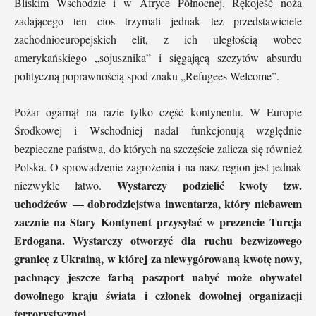
Bliskim Wschodzie i w Afryce Północnej. Rękojeść noża
zadającego ten cios trzymali jednak też przedstawiciele
zachodnioeuropejskich elit, z ich uległością wobec
amerykańskiego „sojusznika” i sięgającą szczytów absurdu
polityczną poprawnością spod znaku „Refugees Welcome”.
Pożar ogarnął na razie tylko część kontynentu. W Europie
Środkowej i Wschodniej nadal funkcjonują względnie
bezpieczne państwa, do których na szczęście zalicza się również
Polska. O sprowadzenie zagrożenia i na nasz region jest jednak
Wystarczy podzielić kwoty tzw.
niezwykle łatwo.
uchodźców — dobrodziejstwa inwentarza, który niebawem
zacznie na Stary Kontynent przysyłać w prezencie Turcja
Erdogana. Wystarczy otworzyć dla ruchu bezwizowego
granicę z Ukrainą, w której za niewygórowaną kwotę nowy,
pachnący jeszcze farbą paszport nabyć może obywatel
dowolnego kraju świata i członek dowolnej organizacji
terrorystycznej.