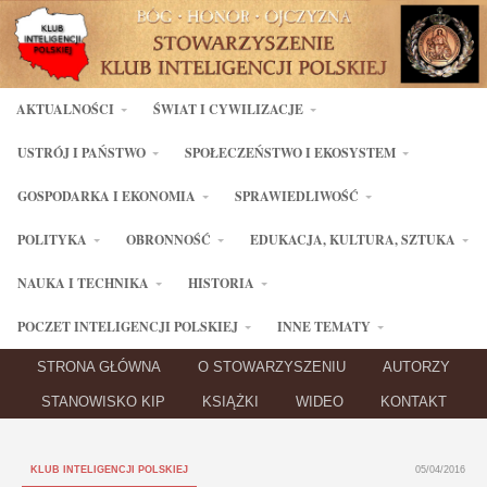
AKTUALNOŚCI
ŚWIAT I CYWILIZACJE
USTRÓJ I PAŃSTWO
SPOŁECZEŃSTWO I EKOSYSTEM
GOSPODARKA I EKONOMIA
SPRAWIEDLIWOŚĆ
POLITYKA
OBRONNOŚĆ
EDUKACJA, KULTURA, SZTUKA
NAUKA I TECHNIKA
HISTORIA
POCZET INTELIGENCJI POLSKIEJ
INNE TEMATY
STRONA GŁÓWNA
O STOWARZYSZENIU
AUTORZY
STANOWISKO KIP
KSIĄŻKI
WIDEO
KONTAKT
KLUB INTELIGENCJI POLSKIEJ
05/04/2016