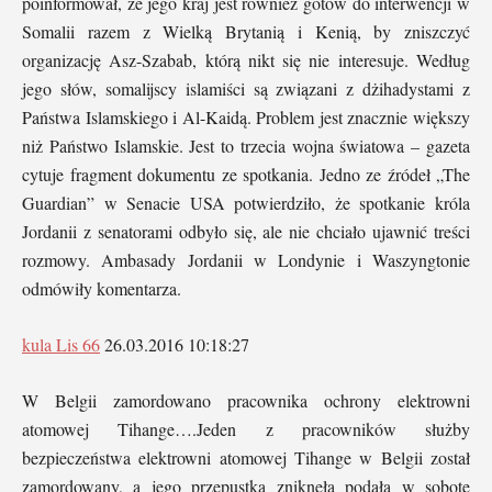
poinformował, że jego kraj jest również gotów do interwencji w
Somalii razem z Wielką Brytanią i Kenią, by zniszczyć
organizację Asz-Szabab, którą nikt się nie interesuje. Według
jego słów, somalijscy islamiści są związani z dżihadystami z
Państwa Islamskiego i Al-Kaidą. Problem jest znacznie większy
niż Państwo Islamskie. Jest to trzecia wojna światowa – gazeta
cytuje fragment dokumentu ze spotkania. Jedno ze źródeł „The
Guardian” w Senacie USA potwierdziło, że spotkanie króla
Jordanii z senatorami odbyło się, ale nie chciało ujawnić treści
rozmowy. Ambasady Jordanii w Londynie i Waszyngtonie
odmówiły komentarza.
kula Lis 66
26.03.2016 10:18:27
W Belgii zamordowano pracownika ochrony elektrowni
atomowej Tihange….Jeden z pracowników służby
bezpieczeństwa elektrowni atomowej Tihange w Belgii został
zamordowany, a jego przepustka zniknęła podała w sobotę