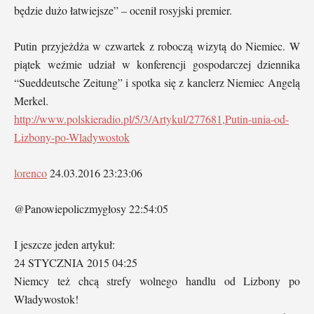
będzie dużo łatwiejsze” – ocenił rosyjski premier.
Putin przyjeżdża w czwartek z roboczą wizytą do Niemiec. W
piątek weźmie udział w konferencji gospodarczej dziennika
“Sueddeutsche Zeitung” i spotka się z kanclerz Niemiec Angelą
Merkel.
http://www.polskieradio.pl/5/3/Artykul/277681,Putin-unia-od-
Lizbony-po-Wladywostok
lorenco
24.03.2016 23:23:06
@Panowiepoliczmygłosy 22:54:05
I jeszcze jeden artykuł:
24 STYCZNIA 2015 04:25
Niemcy też chcą strefy wolnego handlu od Lizbony po
Władywostok!