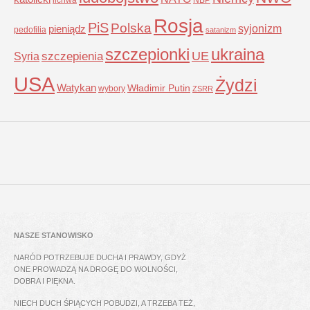
Rosja
PiS
Polska
syjonizm
pieniądz
pedofilia
satanizm
szczepionki
ukraina
UE
Syria
szczepienia
USA
Żydzi
Watykan
Władimir Putin
wybory
ZSRR
NASZE STANOWISKO
NARÓD POTRZEBUJE DUCHA I PRAWDY, GDYŻ
ONE PROWADZĄ NA DROGĘ DO WOLNOŚCI,
DOBRA I PIĘKNA.
NIECH DUCH ŚPIĄCYCH POBUDZI, A TRZEBA TEŻ,