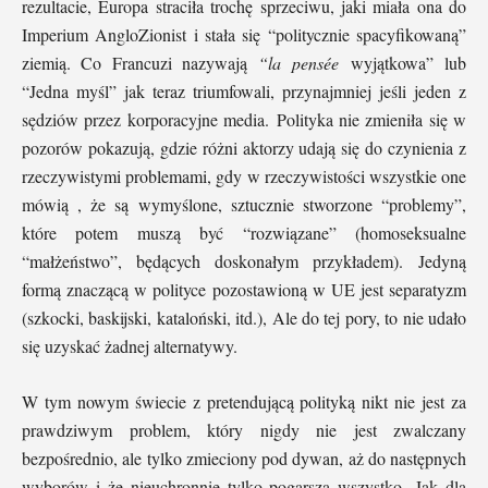
rezultacie, Europa straciła trochę sprzeciwu, jaki miała ona do
Imperium AngloZionist i stała się “politycznie spacyfikowaną”
ziemią. Co Francuzi nazywają
“la pensée
wyjątkowa” lub
“Jedna myśl” jak teraz triumfowali, przynajmniej jeśli jeden z
sędziów przez korporacyjne media. Polityka nie zmieniła się w
pozorów pokazują, gdzie różni aktorzy udają się do czynienia z
rzeczywistymi problemami, gdy w rzeczywistości wszystkie one
mówią , że są wymyślone, sztucznie stworzone “problemy”,
które potem muszą być “rozwiązane” (homoseksualne
“małżeństwo”, będących doskonałym przykładem). Jedyną
formą znaczącą w polityce pozostawioną w UE jest separatyzm
(szkocki, baskijski, kataloński, itd.), Ale do tej pory, to nie udało
się uzyskać żadnej alternatywy.
W tym nowym świecie z pretendującą polityką nikt nie jest za
prawdziwym problem, który nigdy nie jest zwalczany
bezpośrednio, ale tylko zmieciony pod dywan, aż do następnych
wyborów i że nieuchronnie tylko pogarsza wszystko. Jak dla