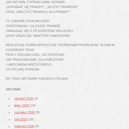
JAK WZYWAŁ CYPRIAN KAMIL NORWID :
„DORABIAĆ SIĘ PRAWDY”, „SŁUŻYĆ PRAWDZIE”
ORAZ „WALCZYĆ PRAWDĄ I DLA PRAWDY”.
TO ZADANIE PODEJMUJEMY
ODKRYWAJĄC I GŁOSZĄC PRAWDĘ,
ZMAGAJĄC SIĘ O POSZERZENIE WOLNOŚCI
ORAZ UKAZUJĄC WARTOŚCI NARODOWE.
REALIZUJĄC DOBRA SPOŁECZNE TRZEBA NAM PRZEKŁADAĆ SŁOWA W
CODZIENNY TRUD
PRACY ORGANICZNEJ „OD PODSTAW”,
JAK PRADZIADOWIE, DLA ODBUDOWY
I UMOCNIENIA WSZYSTKIEGO,
CO POLSKĘ STANOWI.
DO TEGO WZYWAMY KAŻDEGO POLAKA.
ARCHIWA
sierpień 2026
(4)
lipiec 2026
(19)
czerwiec 2026
(9)
maj 2026
(10)
kwiecień 2026
(9)