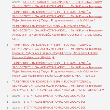
adamd
-
TAJNY PROGRAM KOSMICZNY (SSP) — FLOTA STRAŻNIKÓW
SŁONECZNYCH I GALAKTYCZNY HANDEL. … Mr. KidPool na Telegramie
TAJNY PROGRAM KOSMICZNY (SSP) — FLOTA STRAŻNIKÓW
SŁONECZNYCH I GALAKTYCZNY HANDEL. … Mr. KidPool na Telegramie
-
Wyjaśnienia Aktualizacji Tajnych Programów Kosmicznych, Odcinek 2
TAJNY PROGRAM KOSMICZNY (SSP) — FLOTA STRAŻNIKÓW
SŁONECZNYCH I GALAKTYCZNY HANDEL. … Mr. KidPool na Telegramie
-
Aktualizacje Tajnych Programów Kosmicznych, Odcinek 8 – Grupa Oriona,
Cz. 1
TAJNY PROGRAM KOSMICZNY (SSP) — FLOTA STRAŻNIKÓW
SŁONECZNYCH I GALAKTYCZNY HANDEL. … Mr. KidPool na Telegramie
-
Spotkanie Rady Super-Federacji Intergalaktycznej i Strażników Lokalnej
Gromady Galaktycznej 20 galaktyk
TAJNY PROGRAM KOSMICZNY (SSP) — FLOTA STRAŻNIKÓW
SŁONECZNYCH I GALAKTYCZNY HANDEL. … Mr. KidPool na Telegramie
-
Wyjaśnienia Aktualizacji Tajnych Programów Kosmicznych, Odcinek 6 –
Proklamacja Kosmicznych Sądów na zgromadzeniu MKK – Recenzja
TAJNY PROGRAM KOSMICZNY (SSP) — FLOTA STRAŻNIKÓW
SŁONECZNYCH I GALAKTYCZNY HANDEL. … Mr. KidPool na Telegramie
-
ZAŁOŻYCIELE SŁONECZNEGO STRAŻNIKA Z WILLIAMEM TOMPKINSEM
adamd
-
ISTOTY POZAZIEMSKIE POMAGAJĄ LUDZKOŚCI
adamd
-
ISTOTY POZAZIEMSKIE POMAGAJĄ LUDZKOŚCI
adamd
-
ISTOTY POZAZIEMSKIE POMAGAJĄ LUDZKOŚCI