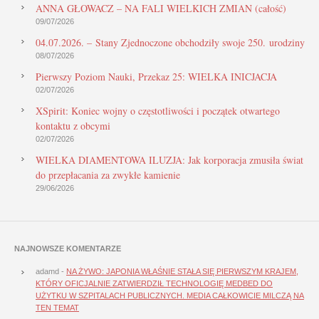
ANNA GŁOWACZ – NA FALI WIELKICH ZMIAN (całość)
09/07/2026
04.07.2026. – Stany Zjednoczone obchodziły swoje 250. urodziny
08/07/2026
Pierwszy Poziom Nauki, Przekaz 25: WIELKA INICJACJA
02/07/2026
XSpirit: Koniec wojny o częstotliwości i początek otwartego
kontaktu z obcymi
02/07/2026
WIELKA DIAMENTOWA ILUZJA: Jak korporacja zmusiła świat
do przepłacania za zwykłe kamienie
29/06/2026
NAJNOWSZE KOMENTARZE
adamd
-
NA ŻYWO: JAPONIA WŁAŚNIE STAŁA SIĘ PIERWSZYM KRAJEM,
KTÓRY OFICJALNIE ZATWIERDZIŁ TECHNOLOGIĘ MEDBED DO
UŻYTKU W SZPITALACH PUBLICZNYCH. MEDIA CAŁKOWICIE MILCZĄ NA
TEN TEMAT