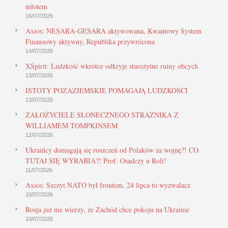
młotem
16/07/2026
Axios: NESARA-GESARA aktywowana, Kwantowy System
Finansowy aktywny, Republika przywrócona
14/07/2026
XSpirit: Ludzkość wkrótce odkryje starożytne ruiny obcych
13/07/2026
ISTOTY POZAZIEMSKIE POMAGAJĄ LUDZKOŚCI
13/07/2026
ZAŁOŻYCIELE SŁONECZNEGO STRAŻNIKA Z
WILLIAMEM TOMPKINSEM
12/07/2026
Ukraińcy domagają się roszczeń od Polaków za wojnę?! CO
TUTAJ SIĘ WYRABIA?! Prof. Osadczy u Roli!
11/07/2026
Axios: Szczyt NATO był frontem, 24 lipca to wyzwalacz
10/07/2026
Rosja już nie wierzy, że Zachód chce pokoju na Ukrainie
10/07/2026