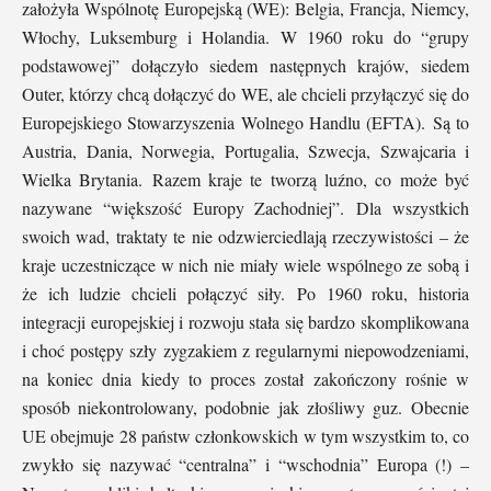
założyła Wspólnotę Europejską (WE): Belgia, Francja, Niemcy,
Włochy, Luksemburg i Holandia. W 1960 roku do “grupy
podstawowej” dołączyło siedem następnych krajów, siedem
Outer, którzy chcą dołączyć do WE, ale chcieli przyłączyć się do
Europejskiego Stowarzyszenia Wolnego Handlu (EFTA). Są to
Austria, Dania, Norwegia, Portugalia, Szwecja, Szwajcaria i
Wielka Brytania. Razem kraje te tworzą luźno, co może być
nazywane “większość Europy Zachodniej”. Dla wszystkich
swoich wad, traktaty te nie odzwierciedlają rzeczywistości – że
kraje uczestniczące w nich nie miały wiele wspólnego ze sobą i
że ich ludzie chcieli połączyć siły. Po 1960 roku, historia
integracji europejskiej i rozwoju stała się bardzo skomplikowana
i choć postępy szły zygzakiem z regularnymi niepowodzeniami,
na koniec dnia kiedy to proces został zakończony rośnie w
sposób niekontrolowany, podobnie jak złośliwy guz. Obecnie
UE obejmuje 28 państw członkowskich w tym wszystkim to, co
zwykło się nazywać “centralna” i “wschodnia” Europa (!) –