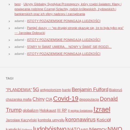
best
-
Ukryty Globalny Syndykat Przestępczy, który rządzi światem: Klany i
powiązania rodzinne Czarnej Szlachty, rodzin królewskich, żydowskich i
bankierskich oraz ich sfery nadzoru i zarządzania
adamd
-
ISTOTY POZAZIEMSKIE POMAGAJĄ LUDZKOŚCI
adamd
-
Pamięć duszy — “po drugiej stronie okazuje się, że to była tylko gra”
— Jarosław Dobrucki
adamd
-
ISTOTY POZAZIEMSKIE POMAGAJĄ LUDZKOŚCI
adamd
-
STARY IV ŚWIAT UMIERA… NOWY V ŚWIAT SIĘ RODZI…
adamd
-
ISTOTY POZAZIEMSKIE POMAGAJĄ LUDZKOŚCI
TAGI
5G
Benjamin Fulford
"PLANDEMIA"
antypolonizm
banki
Białoruś
Covid-19
Donald
Chiny
CIA
chazarska mafia
depopulacja
Izrael
Trump
globalizm
Holokaust
III RP
II wojna światowa
koronawirus
Kościół
kontrola umysłu
Jarosław Kaczyński
ludobójstwo
NWO
Niemcy
NATO
katolicki
lichwa
NBP