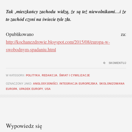
Tak ,mieszkańcy zachodu widzą, że są też niewolnikami…i że
to zachód czyni na świecie tyle zła.
Opublikowano za:
http://kochanezdrowie.blogspot.com/2015/08/europa-w-
swobodnym-spadaniu.html
SKOMENTUJ
W KATEGORII:
POLITYKA
,
REDAKCJA
,
ŚWIAT I CYWILIZACJE
OZNACZONY JAKO:
ANGLOSYJONIŚCI
,
INTEGRACJA EUROPEJSKA
,
SKOLONIZOWANA
EUROPA
,
UPADEK EUROPY
,
USA
Wypowiedz się