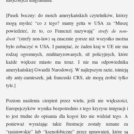
[Pasek boczny: do moich amerykańskich czytelników, którzy
mogą myśleć “co z tego? mamy getta w USA za “Muszę
powiedzieć, że to, co Francuzi nazywają”
strefy de non-
droit
“(strefy non-law) są znacznie gorsze niż wszystko można
było zobaczyć w USA. I pamiętać, że żaden kraj w UE nie ma
rodzaj ogromnych, zmilitaryzowanych, sił policyjnych, które
każde większe miasto ma teraz. I nie ma odpowiednika
amerykańskiej Gwardii Narodowej. W najlepszym razie, istnieją
siły anty-zamieszek, jak francuski CRS, ale mogą zrobić tylko
tyle.]
Poziom nasilenia cierpień przez wielu, jeśli nie większości,
Europejczyków wynika bezpośrednio z tego kryzysu imigracji i
to jest trudne do opisania dla kogoś kto nie widział tego. A
ponieważ wyrażając takie frustracje zostały uznane za
“rasistowskie” lub “ksenofobiczne” przez uprawnień, które są