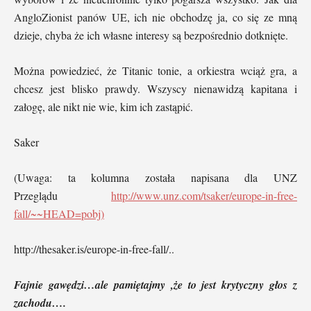
AngloZionist panów UE, ich nie obchodzę ja, co się ze mną
dzieje, chyba że ich własne interesy są bezpośrednio dotknięte.
Można powiedzieć, że Titanic tonie, a orkiestra wciąż gra, a
chcesz jest blisko prawdy. Wszyscy nienawidzą kapitana i
załogę, ale nikt nie wie, kim ich zastąpić.
Saker
(Uwaga: ta kolumna została napisana dla UNZ
Przeglądu
http://www.unz.com/tsaker/europe-in-free-
fall/~~HEAD=pobj)
http://thesaker.is/europe-in-free-fall/..
Fajnie gawędzi…ale pamiętajmy ,że to jest krytyczny głos z
zachodu….