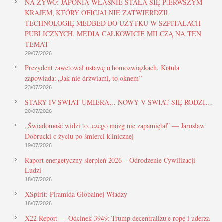
NA ŻYWO: JAPONIA WŁAŚNIE STAŁA SIĘ PIERWSZYM
KRAJEM, KTÓRY OFICJALNIE ZATWIERDZIŁ
TECHNOLOGIĘ MEDBED DO UŻYTKU W SZPITALACH
PUBLICZNYCH. MEDIA CAŁKOWICIE MILCZĄ NA TEN
TEMAT
29/07/2026
Prezydent zawetował ustawę o homozwiązkach. Kotula
zapowiada: „Jak nie drzwiami, to oknem”
23/07/2026
STARY IV ŚWIAT UMIERA… NOWY V ŚWIAT SIĘ RODZI…
20/07/2026
„Świadomość widzi to, czego mózg nie zapamiętał” — Jarosław
Dobrucki o życiu po śmierci klinicznej
19/07/2026
Raport energetyczny sierpień 2026 – Odrodzenie Cywilizacji
Ludzi
18/07/2026
XSpirit: Piramida Globalnej Władzy
16/07/2026
X22 Report — Odcinek 3949: Trump decentralizuje ropę i uderza