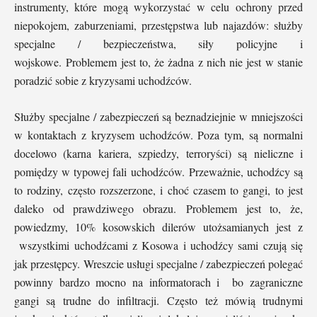
instrumenty, które mogą wykorzystać w celu ochrony przed
niepokojem, zaburzeniami, przestępstwa lub najazdów: służby
specjalne / bezpieczeństwa, siły policyjne i
wojskowe. Problemem jest to, że żadna z nich nie jest w stanie
poradzić sobie z kryzysami uchodźców.
Służby specjalne / zabezpieczeń są beznadziejnie w mniejszości
w kontaktach z kryzysem uchodźców. Poza tym, są normalni
docelowo (karna kariera, szpiedzy, terroryści) są nieliczne i
pomiędzy w typowej fali uchodźców. Przeważnie, uchodźcy są
to rodziny, często rozszerzone, i choć czasem to gangi, to jest
daleko od prawdziwego obrazu. Problemem jest to, że,
powiedzmy, 10% kosowskich dilerów utożsamianych jest z
wszystkimi uchodźcami z Kosowa i uchodźcy sami czują się
jak przestępcy. Wreszcie usługi specjalne / zabezpieczeń polegać
powinny bardzo mocno na informatorach i bo zagraniczne
gangi są trudne do infiltracji. Często też mówią trudnymi