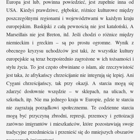
Europa jest lub, powinna powiedzieć, jest zupełnie inna od
USA. Kiedyś prawdziwe, głębokie, różnice kulturowe między
poszczególnymi regionami i województwami w każdym kraju
europejskim. Baskijski z całą pewnością nie jest kataloński, A
Marseillais nie jest Breton, itd. Jeśli chodzi o różnice między
niemieckim i greckim – są po prostu ogromne. Wynik z
obecnego kryzysu uchodźców jest taki, że wszystkie kultury
europejskie są teraz bezpośrednio zagrożone w ich tożsamości i
stylu życia. To jest często obwiniane o islam, ale rzeczywistość
jest taka, że ​​afrykańscy chrześcijanie nie integrują się lepiej. Ani
Cygani chrześcijańscy, tak przy okazji. A starcia mogą się
zdarzyć dosłownie wszędzie – w sklepach, na ulicach, w
szkołach, itp. Nie ma jednego kraju w Europie, gdzie te starcia
nie zagrażają porządkowi społecznemu. Te codzienne starcia
mogą być przyczyną zbrodni, represji, przemocy i gettoizacji
zarówno imigrantów i mieszkańców, które pozostawiają swoje
tradycyjne przedmieścia i przenieść się do mniejszych obszarów
nasyconych imigrantami.