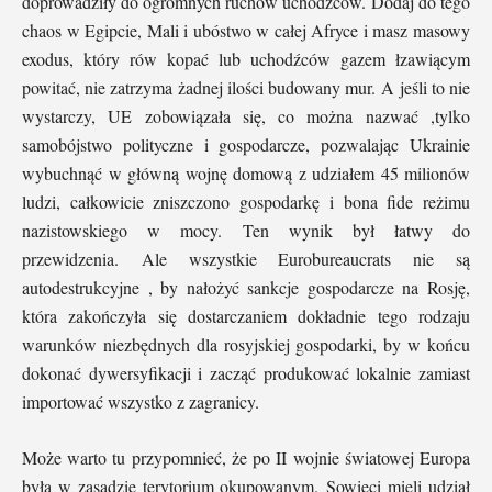
doprowadziły do ​​ogromnych ruchów uchodźców. Dodaj do tego
chaos w Egipcie, Mali i ubóstwo w całej Afryce i masz masowy
exodus, który rów kopać lub uchodźców gazem łzawiącym
powitać, nie zatrzyma żadnej ilości budowany mur. A jeśli to nie
wystarczy, UE zobowiązała się, co można nazwać ,tylko
samobójstwo polityczne i gospodarcze, pozwalając Ukrainie
wybuchnąć w główną wojnę domową z udziałem 45 milionów
ludzi, całkowicie zniszczono gospodarkę i bona fide reżimu
nazistowskiego w mocy. Ten wynik był łatwy do
przewidzenia. Ale wszystkie Eurobureaucrats nie są
autodestrukcyjne , by nałożyć sankcje gospodarcze na Rosję,
która zakończyła się dostarczaniem dokładnie tego rodzaju
warunków niezbędnych dla rosyjskiej gospodarki, by w końcu
dokonać dywersyfikacji i zacząć produkować lokalnie zamiast
importować wszystko z zagranicy.
Może warto tu przypomnieć, że po II wojnie światowej Europa
była w zasadzie terytorium okupowanym. Sowieci mieli udział