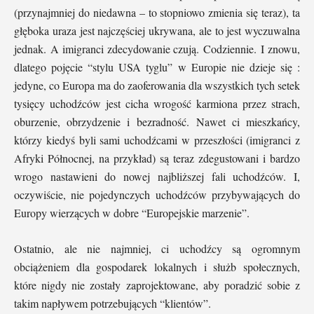
(przynajmniej do niedawna – to stopniowo zmienia się teraz), ta
głęboka uraza jest najczęściej ukrywana, ale to jest wyczuwalna
jednak. A imigranci zdecydowanie czują. Codziennie. I znowu,
dlatego pojęcie “stylu USA tyglu” w Europie nie dzieje się :
jedyne, co Europa ma do zaoferowania dla wszystkich tych setek
tysięcy uchodźców jest cicha wrogość karmiona przez strach,
oburzenie, obrzydzenie i bezradność. Nawet ci mieszkańcy,
którzy kiedyś byli sami uchodźcami w przeszłości (imigranci z
Afryki Północnej, na przykład) są teraz zdegustowani i bardzo
wrogo nastawieni do nowej najbliższej fali uchodźców. I,
oczywiście, nie pojedynczych uchodźców przybywających do
Europy wierzących w dobre “Europejskie marzenie”.
Ostatnio, ale nie najmniej, ci uchodźcy są ogromnym
obciążeniem dla gospodarek lokalnych i służb społecznych,
które nigdy nie zostały zaprojektowane, aby poradzić sobie z
takim napływem potrzebujących “klientów”.