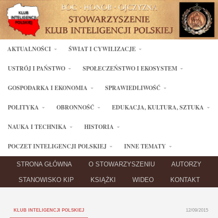
AKTUALNOŚCI
ŚWIAT I CYWILIZACJE
USTRÓJ I PAŃSTWO
SPOŁECZEŃSTWO I EKOSYSTEM
GOSPODARKA I EKONOMIA
SPRAWIEDLIWOŚĆ
POLITYKA
OBRONNOŚĆ
EDUKACJA, KULTURA, SZTUKA
NAUKA I TECHNIKA
HISTORIA
POCZET INTELIGENCJI POLSKIEJ
INNE TEMATY
STRONA GŁÓWNA
O STOWARZYSZENIU
AUTORZY
STANOWISKO KIP
KSIĄŻKI
WIDEO
KONTAKT
KLUB INTELIGENCJI POLSKIEJ
12/09/2015