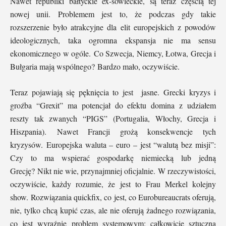
Nawet republiki bałtyckie ex-sowieckie, są teraz częścią tej
nowej unii. Problemem jest to, że podczas gdy takie
rozszerzenie było atrakcyjne dla elit europejskich z powodów
ideologicznych, taka ogromna ekspansja nie ma sensu
ekonomicznego w ogóle. Co Szwecja, Niemcy, Łotwa, Grecja i
Bułgaria mają wspólnego? Bardzo mało, oczywiście.
Teraz pojawiają się pęknięcia to jest jasne. Grecki kryzys i
groźba “Grexit” ma potencjał do efektu domina z udziałem
reszty tak zwanych “PIGS” (Portugalia, Włochy, Grecja i
Hiszpania). Nawet Francji grożą konsekwencje tych
kryzysów. Europejska waluta – euro – jest “walutą bez misji”:
Czy to ma wspierać gospodarkę niemiecką lub jedną
Grecję? Nikt nie wie, przynajmniej oficjalnie. W rzeczywistości,
oczywiście, każdy rozumie, że jest to Frau Merkel kolejny
show. Rozwiązania quickfix, co jest, co Eurobureaucrats oferują,
nie, tylko chcą kupić czas, ale nie oferują żadnego rozwiązania,
co jest wyraźnie problem systemowym: całkowicie sztuczna