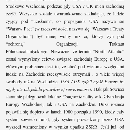
Środkowo-Wschodni, podczas gdy USA / UK mieli zachodnią
część. Wszystko zostało uwarunkowane zakładając, że ludzie
żyjący pod “uciskiem”, co propaganda USA nazywa się
“Warsaw Pact” (w rzeczywistości nazywa się “Warszawa Treaty
Organization”) był mniej wolny niż ci, którzy żyli pod
“ochroną” Organizacji Traktatu
Północnoatlantyckiego. Nieważne, że termin “North Atlantic”
został wymyślony celowo związać zachodnią Europę z USA,
głównym problemem jest to, że choć pod wieloma względami
ludzie na Zachodzie rzeczywiście otrzymali , o wiele więcej
swobody niż na Wschodzie,
USA / UK zajęli część Europy by
nigdy nie odzyskała prawdziwej suwerenności
. I tak jak Sowieci
starannie pielęgnowali lokalne
Comprador
elity w każdym kraju
Europy Wschodniej, tak i USA na Zachodzie. Duża różnica
pojawiła się dopiero w latach 1980 początku 1990, kiedy cały
system sowiecki runął, gdy system prowadzony przez USA
wyszedł wzmocniony w wyniku upadku ZSRR. Jeśli już, od