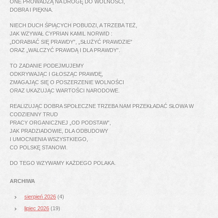
ONE PROWADZĄ NA DROGĘ DO WOLNOŚCI,
DOBRA I PIĘKNA.
NIECH DUCH ŚPIĄCYCH POBUDZI, A TRZEBA TEŻ,
JAK WZYWAŁ CYPRIAN KAMIL NORWID :
„DORABIAĆ SIĘ PRAWDY”, „SŁUŻYĆ PRAWDZIE”
ORAZ „WALCZYĆ PRAWDĄ I DLA PRAWDY”.
TO ZADANIE PODEJMUJEMY
ODKRYWAJĄC I GŁOSZĄC PRAWDĘ,
ZMAGAJĄC SIĘ O POSZERZENIE WOLNOŚCI
ORAZ UKAZUJĄC WARTOŚCI NARODOWE.
REALIZUJĄC DOBRA SPOŁECZNE TRZEBA NAM PRZEKŁADAĆ SŁOWA W
CODZIENNY TRUD
PRACY ORGANICZNEJ „OD PODSTAW”,
JAK PRADZIADOWIE, DLA ODBUDOWY
I UMOCNIENIA WSZYSTKIEGO,
CO POLSKĘ STANOWI.
DO TEGO WZYWAMY KAŻDEGO POLAKA.
ARCHIWA
sierpień 2026
(4)
lipiec 2026
(19)