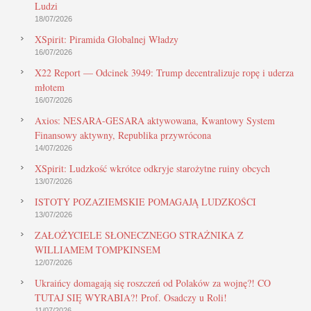
Ludzi
18/07/2026
XSpirit: Piramida Globalnej Władzy
16/07/2026
X22 Report — Odcinek 3949: Trump decentralizuje ropę i uderza
młotem
16/07/2026
Axios: NESARA-GESARA aktywowana, Kwantowy System
Finansowy aktywny, Republika przywrócona
14/07/2026
XSpirit: Ludzkość wkrótce odkryje starożytne ruiny obcych
13/07/2026
ISTOTY POZAZIEMSKIE POMAGAJĄ LUDZKOŚCI
13/07/2026
ZAŁOŻYCIELE SŁONECZNEGO STRAŻNIKA Z
WILLIAMEM TOMPKINSEM
12/07/2026
Ukraińcy domagają się roszczeń od Polaków za wojnę?! CO
TUTAJ SIĘ WYRABIA?! Prof. Osadczy u Roli!
11/07/2026