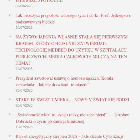
PIERWSZE SPOTKANIE
02/08/2026
Tak niszczysz przyszłość własnego syna i córki. Prof. Jędrzejko o
podstawowym błędzie
30/07/2026
NA ŻYWO: JAPONIA WŁAŚNIE STAŁA SIĘ PIERWSZYM
KRAJEM, KTÓRY OFICJALNIE ZATWIERDZIŁ
TECHNOLOGIĘ MEDBED DO UŻYTKU W SZPITALACH
PUBLICZNYCH. MEDIA CAŁKOWICIE MILCZĄ NA TEN
TEMAT
29/07/2026
Prezydent zawetował ustawę o homozwiązkach. Kotula
zapowiada: „Jak nie drzwiami, to oknem”
23/07/2026
STARY IV ŚWIAT UMIERA… NOWY V ŚWIAT SIĘ RODZI…
20/07/2026
„Świadomość widzi to, czego mózg nie zapamiętał” — Jarosław
Dobrucki o życiu po śmierci klinicznej
19/07/2026
Raport energetyczny sierpień 2026 – Odrodzenie Cywilizacji