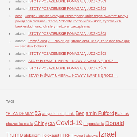
adamd
-
ISTOTY POZAZIEMSKIE POMAGAJĄ LUDZKOŚCI
adamd
-
ISTOTY POZAZIEMSKIE POMAGAJĄ LUDZKOŚCI
best
-
Ukryty Globalny Syndykat Przestępczy, który rządzi światem: Klany i
powiązania rodzinne Czarnej Szlachty, rodzin królewskich, żydowskich i
bankierskich oraz ich sfery nadzoru i zarządzania
adamd
-
ISTOTY POZAZIEMSKIE POMAGAJĄ LUDZKOŚCI
adamd
-
Pamięć duszy — “po drugiej stronie okazuje się, że to była tylko gra”
— Jarosław Dobrucki
adamd
-
ISTOTY POZAZIEMSKIE POMAGAJĄ LUDZKOŚCI
adamd
-
STARY IV ŚWIAT UMIERA… NOWY V ŚWIAT SIĘ RODZI…
adamd
-
ISTOTY POZAZIEMSKIE POMAGAJĄ LUDZKOŚCI
adamd
-
STARY IV ŚWIAT UMIERA… NOWY V ŚWIAT SIĘ RODZI…
TAGI
5G
Benjamin Fulford
"PLANDEMIA"
antypolonizm
banki
Białoruś
Covid-19
Donald
Chiny
CIA
chazarska mafia
depopulacja
Izrael
Trump
globalizm
Holokaust
III RP
II wojna światowa