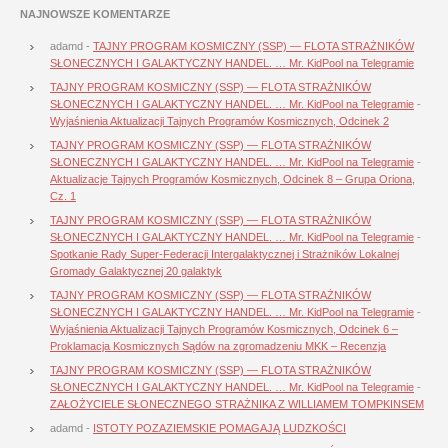
NAJNOWSZE KOMENTARZE
adamd
-
TAJNY PROGRAM KOSMICZNY (SSP) — FLOTA STRAŻNIKÓW
SŁONECZNYCH I GALAKTYCZNY HANDEL. … Mr. KidPool na Telegramie
TAJNY PROGRAM KOSMICZNY (SSP) — FLOTA STRAŻNIKÓW
SŁONECZNYCH I GALAKTYCZNY HANDEL. … Mr. KidPool na Telegramie
-
Wyjaśnienia Aktualizacji Tajnych Programów Kosmicznych, Odcinek 2
TAJNY PROGRAM KOSMICZNY (SSP) — FLOTA STRAŻNIKÓW
SŁONECZNYCH I GALAKTYCZNY HANDEL. … Mr. KidPool na Telegramie
-
Aktualizacje Tajnych Programów Kosmicznych, Odcinek 8 – Grupa Oriona,
Cz. 1
TAJNY PROGRAM KOSMICZNY (SSP) — FLOTA STRAŻNIKÓW
SŁONECZNYCH I GALAKTYCZNY HANDEL. … Mr. KidPool na Telegramie
-
Spotkanie Rady Super-Federacji Intergalaktycznej i Strażników Lokalnej
Gromady Galaktycznej 20 galaktyk
TAJNY PROGRAM KOSMICZNY (SSP) — FLOTA STRAŻNIKÓW
SŁONECZNYCH I GALAKTYCZNY HANDEL. … Mr. KidPool na Telegramie
-
Wyjaśnienia Aktualizacji Tajnych Programów Kosmicznych, Odcinek 6 –
Proklamacja Kosmicznych Sądów na zgromadzeniu MKK – Recenzja
TAJNY PROGRAM KOSMICZNY (SSP) — FLOTA STRAŻNIKÓW
SŁONECZNYCH I GALAKTYCZNY HANDEL. … Mr. KidPool na Telegramie
-
ZAŁOŻYCIELE SŁONECZNEGO STRAŻNIKA Z WILLIAMEM TOMPKINSEM
adamd
-
ISTOTY POZAZIEMSKIE POMAGAJĄ LUDZKOŚCI