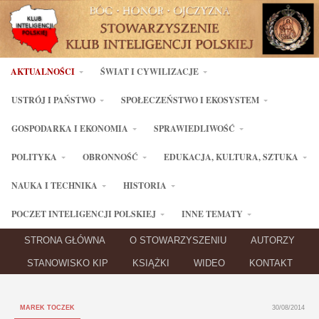
AKTUALNOŚCI
ŚWIAT I CYWILIZACJE
USTRÓJ I PAŃSTWO
SPOŁECZEŃSTWO I EKOSYSTEM
GOSPODARKA I EKONOMIA
SPRAWIEDLIWOŚĆ
POLITYKA
OBRONNOŚĆ
EDUKACJA, KULTURA, SZTUKA
NAUKA I TECHNIKA
HISTORIA
POCZET INTELIGENCJI POLSKIEJ
INNE TEMATY
STRONA GŁÓWNA
O STOWARZYSZENIU
AUTORZY
STANOWISKO KIP
KSIĄŻKI
WIDEO
KONTAKT
MAREK TOCZEK
30/08/2014