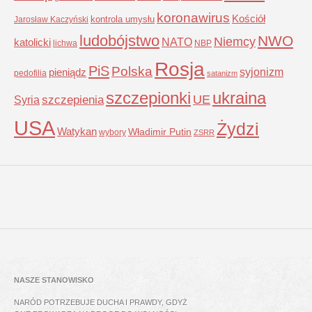
koronawirus
Kościół
kontrola umysłu
Jarosław Kaczyński
ludobójstwo
NWO
Niemcy
NATO
katolicki
lichwa
NBP
Rosja
PiS
Polska
syjonizm
pieniądz
pedofilia
satanizm
szczepionki
ukraina
UE
Syria
szczepienia
USA
Żydzi
Watykan
Władimir Putin
wybory
ZSRR
NASZE STANOWISKO
NARÓD POTRZEBUJE DUCHA I PRAWDY, GDYŻ