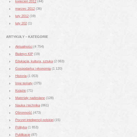
kwiecień 2012
(44)
marzec 2012
(36)
luty 2012
(19)
luty 202
(1)
ARTYKUŁY – KATEGORIE
Aktualności
(4 754)
Biuletyn KIP
(19)
Edukacja, kultura, sztuka
(2 063)
Gospodarka i ekonomia
(1 120)
Historia
(1 053)
Inne tematy
(375)
Książki
(71)
Materiały nadesłane
(128)
Nauka i technika
(861)
Obronność
(473)
Poczet inteligencji polskiej
(15)
Polityka
(1 853)
Publikacje
(87)