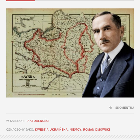
SKOMENTUJ
W KATEGORII:
AKTUALNOŚCI
OZNACZONY JAKO:
KWESTIA UKRAIŃSKA
,
NIEMCY
,
ROMAN DMOWSKI