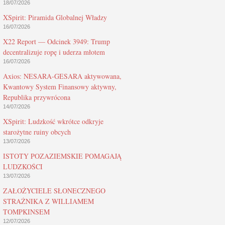
18/07/2026
XSpirit: Piramida Globalnej Władzy
16/07/2026
X22 Report — Odcinek 3949: Trump
decentralizuje ropę i uderza młotem
16/07/2026
Axios: NESARA-GESARA aktywowana,
Kwantowy System Finansowy aktywny,
Republika przywrócona
14/07/2026
XSpirit: Ludzkość wkrótce odkryje
starożytne ruiny obcych
13/07/2026
ISTOTY POZAZIEMSKIE POMAGAJĄ
LUDZKOŚCI
13/07/2026
ZAŁOŻYCIELE SŁONECZNEGO
STRAŻNIKA Z WILLIAMEM
TOMPKINSEM
12/07/2026