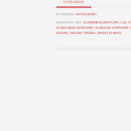
CZYTAJ DALEJ
W KATEGORII:
AKTUALNOŚCI
OZNACZONY JAKO:
ALARMIZM KLIMATYCZNY
,
CO2
,
C
GLOBALNEGO OCIEPLENIA
,
GLOBALNE OCIEPLENIE
,
OCEANU
,
ZIELONA TYRANIA
,
ZMIANY KLIMATU