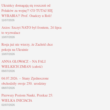
Ukraińcy domagają się roszczeń od
Polaków za wojnę?! CO TUTAJ SIĘ
WYRABIA?! Prof. Osadczy u Roli!
11/07/2026
Axios: Szczyt NATO był frontem, 24 lipca
to wyzwalacz
10/07/2026
Rosja już nie wierzy, że Zachód chce
pokoju na Ukrainie
10/07/2026
ANNA GŁOWACZ – NA FALI
WIELKICH ZMIAN (całość)
09/07/2026
04.07.2026. – Stany Zjednoczone
obchodziły swoje 250. urodziny
08/07/2026
Pierwszy Poziom Nauki, Przekaz 25:
WIELKA INICJACJA
02/07/2026