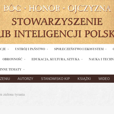
ACJE
USTRÓJ I PAŃSTWO
SPOŁECZEŃSTWO I EKOSYSTEM
OBRONNOŚĆ
EDUKACJA, KULTURA, SZTUKA
NAUKA I TECHN
INNE TEMATY
ZENIU
AUTORZY
STANOWISKO KIP
KSIĄŻKI
WIDEO
 zielona tyrania