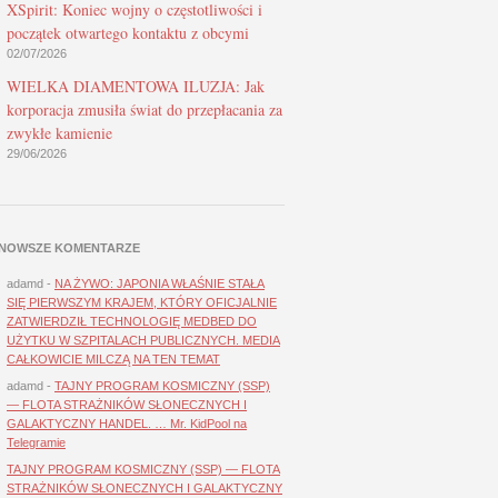
XSpirit: Koniec wojny o częstotliwości i
początek otwartego kontaktu z obcymi
02/07/2026
WIELKA DIAMENTOWA ILUZJA: Jak
korporacja zmusiła świat do przepłacania za
zwykłe kamienie
29/06/2026
NOWSZE KOMENTARZE
adamd
-
NA ŻYWO: JAPONIA WŁAŚNIE STAŁA
SIĘ PIERWSZYM KRAJEM, KTÓRY OFICJALNIE
ZATWIERDZIŁ TECHNOLOGIĘ MEDBED DO
UŻYTKU W SZPITALACH PUBLICZNYCH. MEDIA
CAŁKOWICIE MILCZĄ NA TEN TEMAT
adamd
-
TAJNY PROGRAM KOSMICZNY (SSP)
— FLOTA STRAŻNIKÓW SŁONECZNYCH I
GALAKTYCZNY HANDEL. … Mr. KidPool na
Telegramie
TAJNY PROGRAM KOSMICZNY (SSP) — FLOTA
STRAŻNIKÓW SŁONECZNYCH I GALAKTYCZNY