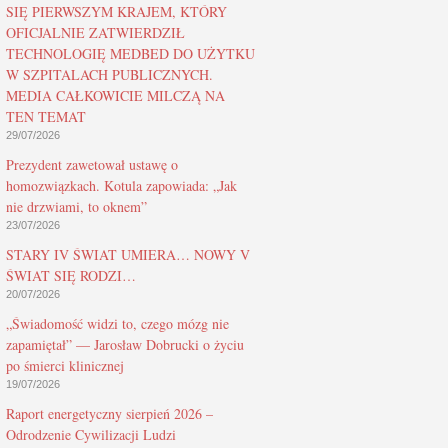
SIĘ PIERWSZYM KRAJEM, KTÓRY
OFICJALNIE ZATWIERDZIŁ
TECHNOLOGIĘ MEDBED DO UŻYTKU
W SZPITALACH PUBLICZNYCH.
MEDIA CAŁKOWICIE MILCZĄ NA
TEN TEMAT
29/07/2026
Prezydent zawetował ustawę o
homozwiązkach. Kotula zapowiada: „Jak
nie drzwiami, to oknem”
23/07/2026
STARY IV ŚWIAT UMIERA… NOWY V
ŚWIAT SIĘ RODZI…
20/07/2026
„Świadomość widzi to, czego mózg nie
zapamiętał” — Jarosław Dobrucki o życiu
po śmierci klinicznej
19/07/2026
Raport energetyczny sierpień 2026 –
Odrodzenie Cywilizacji Ludzi