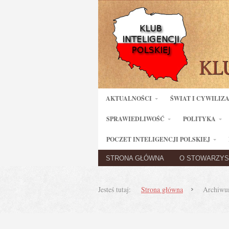
AKTUALNOŚCI
ŚWIAT I CYWILIZ
SPRAWIEDLIWOŚĆ
POLITYKA
POCZET INTELIGENCJI POLSKIEJ
STRONA GŁÓWNA
O STOWARZYS
Jesteś tutaj:
Strona główna
Archiwum