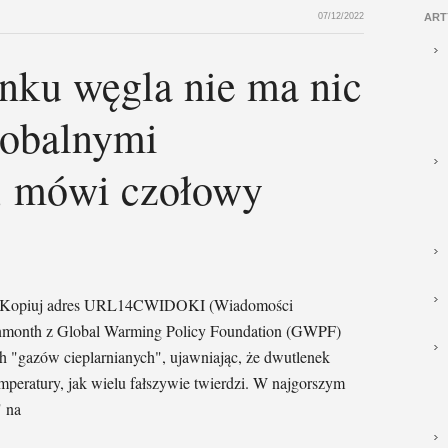
07/12/2022
ART
nku węgla nie ma nic
lobalnymi
, mówi czołowy
Huff Kopiuj adres URL14CWIDOKI (Wiadomości
inmonth z Global Warming Policy Foundation (GWPF)
h "gazów cieplarnianych", ujawniając, że dwutlenek
peratury, jak wielu fałszywie twierdzi. W najgorszym
 na