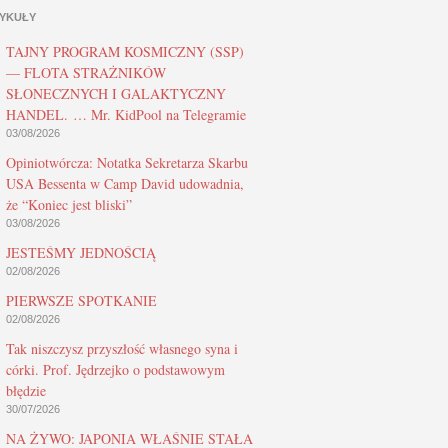
YKUŁY
TAJNY PROGRAM KOSMICZNY (SSP)
— FLOTA STRAŻNIKÓW
SŁONECZNYCH I GALAKTYCZNY
HANDEL. … Mr. KidPool na Telegramie
03/08/2026
Opiniotwórcza: Notatka Sekretarza Skarbu
USA Bessenta w Camp David udowadnia,
że “Koniec jest bliski”
03/08/2026
JESTEŚMY JEDNOŚCIĄ
02/08/2026
PIERWSZE SPOTKANIE
02/08/2026
Tak niszczysz przyszłość własnego syna i
córki. Prof. Jędrzejko o podstawowym
błędzie
30/07/2026
NA ŻYWO: JAPONIA WŁAŚNIE STAŁA