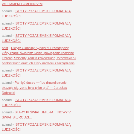
WILLIAMEM TOMPKINSEM
adamd
-
ISTOTY POZAZIEMSKIE POMAGAJĄ
LUDZKOŚCI
adamd
-
ISTOTY POZAZIEMSKIE POMAGAJĄ
LUDZKOŚCI
adamd
-
ISTOTY POZAZIEMSKIE POMAGAJĄ
LUDZKOŚCI
best
-
Ukryty Globalny Syndykat Przestępczy,
który rządzi światem: Klany i powiązania rodzinne
Czarnej Szlachty, rodzin królewskich, żydowskich i
bankierskich oraz ich sfery nadzoru i zarządzania
adamd
-
ISTOTY POZAZIEMSKIE POMAGAJĄ
LUDZKOŚCI
adamd
-
Pamięć duszy — “po drugiej stronie
okazuje się, że to była tylko gra” — Jarosław
Dobrucki
adamd
-
ISTOTY POZAZIEMSKIE POMAGAJĄ
LUDZKOŚCI
adamd
-
STARY IV ŚWIAT UMIERA… NOWY V
ŚWIAT SIĘ RODZI…
adamd
-
ISTOTY POZAZIEMSKIE POMAGAJĄ
LUDZKOŚCI