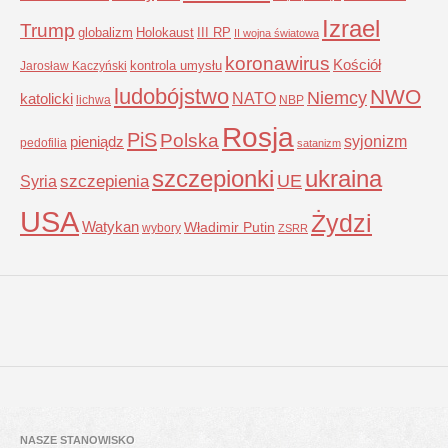
Izrael
Trump
globalizm
Holokaust
III RP
II wojna światowa
koronawirus
Kościół
kontrola umysłu
Jarosław Kaczyński
ludobójstwo
NWO
Niemcy
NATO
katolicki
lichwa
NBP
Rosja
PiS
Polska
syjonizm
pieniądz
pedofilia
satanizm
szczepionki
ukraina
UE
Syria
szczepienia
USA
Żydzi
Watykan
Władimir Putin
wybory
ZSRR
NASZE STANOWISKO