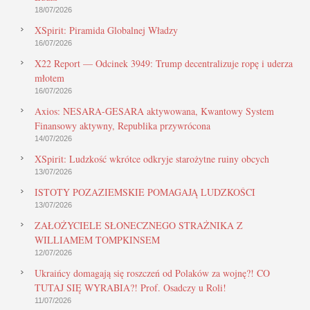
18/07/2026
XSpirit: Piramida Globalnej Władzy
16/07/2026
X22 Report — Odcinek 3949: Trump decentralizuje ropę i uderza
młotem
16/07/2026
Axios: NESARA-GESARA aktywowana, Kwantowy System
Finansowy aktywny, Republika przywrócona
14/07/2026
XSpirit: Ludzkość wkrótce odkryje starożytne ruiny obcych
13/07/2026
ISTOTY POZAZIEMSKIE POMAGAJĄ LUDZKOŚCI
13/07/2026
ZAŁOŻYCIELE SŁONECZNEGO STRAŻNIKA Z
WILLIAMEM TOMPKINSEM
12/07/2026
Ukraińcy domagają się roszczeń od Polaków za wojnę?! CO
TUTAJ SIĘ WYRABIA?! Prof. Osadczy u Roli!
11/07/2026