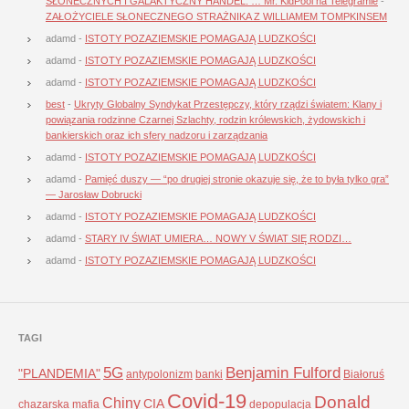
SŁONECZNYCH I GALAKTYCZNY HANDEL. … Mr. KidPool na Telegramie
-
ZAŁOŻYCIELE SŁONECZNEGO STRAŻNIKA Z WILLIAMEM TOMPKINSEM
adamd
-
ISTOTY POZAZIEMSKIE POMAGAJĄ LUDZKOŚCI
adamd
-
ISTOTY POZAZIEMSKIE POMAGAJĄ LUDZKOŚCI
adamd
-
ISTOTY POZAZIEMSKIE POMAGAJĄ LUDZKOŚCI
best
-
Ukryty Globalny Syndykat Przestępczy, który rządzi światem: Klany i
powiązania rodzinne Czarnej Szlachty, rodzin królewskich, żydowskich i
bankierskich oraz ich sfery nadzoru i zarządzania
adamd
-
ISTOTY POZAZIEMSKIE POMAGAJĄ LUDZKOŚCI
adamd
-
Pamięć duszy — “po drugiej stronie okazuje się, że to była tylko gra”
— Jarosław Dobrucki
adamd
-
ISTOTY POZAZIEMSKIE POMAGAJĄ LUDZKOŚCI
adamd
-
STARY IV ŚWIAT UMIERA… NOWY V ŚWIAT SIĘ RODZI…
adamd
-
ISTOTY POZAZIEMSKIE POMAGAJĄ LUDZKOŚCI
TAGI
5G
Benjamin Fulford
"PLANDEMIA"
antypolonizm
banki
Białoruś
Covid-19
Donald
Chiny
CIA
chazarska mafia
depopulacja