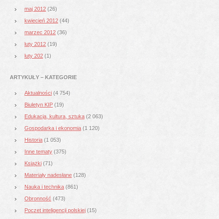
maj 2012
(26)
kwiecień 2012
(44)
marzec 2012
(36)
luty 2012
(19)
luty 202
(1)
ARTYKUŁY – KATEGORIE
Aktualności
(4 754)
Biuletyn KIP
(19)
Edukacja, kultura, sztuka
(2 063)
Gospodarka i ekonomia
(1 120)
Historia
(1 053)
Inne tematy
(375)
Książki
(71)
Materiały nadesłane
(128)
Nauka i technika
(861)
Obronność
(473)
Poczet inteligencji polskiej
(15)