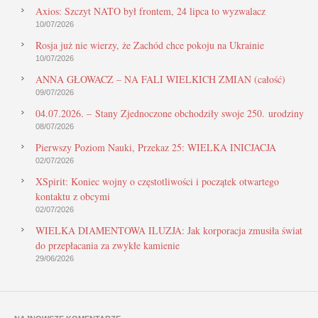
Axios: Szczyt NATO był frontem, 24 lipca to wyzwalacz
10/07/2026
Rosja już nie wierzy, że Zachód chce pokoju na Ukrainie
10/07/2026
ANNA GŁOWACZ – NA FALI WIELKICH ZMIAN (całość)
09/07/2026
04.07.2026. – Stany Zjednoczone obchodziły swoje 250. urodziny
08/07/2026
Pierwszy Poziom Nauki, Przekaz 25: WIELKA INICJACJA
02/07/2026
XSpirit: Koniec wojny o częstotliwości i początek otwartego
kontaktu z obcymi
02/07/2026
WIELKA DIAMENTOWA ILUZJA: Jak korporacja zmusiła świat
do przepłacania za zwykłe kamienie
29/06/2026