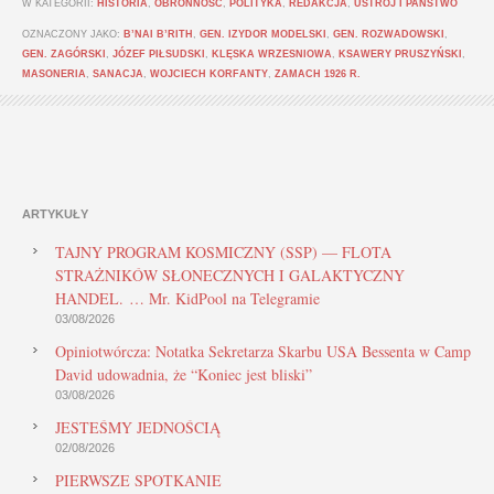
W KATEGORII:
HISTORIA
,
OBRONNOŚĆ
,
POLITYKA
,
REDAKCJA
,
USTRÓJ I PAŃSTWO
OZNACZONY JAKO:
B’NAI B’RITH
,
GEN. IZYDOR MODELSKI
,
GEN. ROZWADOWSKI
,
GEN. ZAGÓRSKI
,
JÓZEF PIŁSUDSKI
,
KLĘSKA WRZESNIOWA
,
KSAWERY PRUSZYŃSKI
,
MASONERIA
,
SANACJA
,
WOJCIECH KORFANTY
,
ZAMACH 1926 R.
ARTYKUŁY
TAJNY PROGRAM KOSMICZNY (SSP) — FLOTA
STRAŻNIKÓW SŁONECZNYCH I GALAKTYCZNY
HANDEL. … Mr. KidPool na Telegramie
03/08/2026
Opiniotwórcza: Notatka Sekretarza Skarbu USA Bessenta w Camp
David udowadnia, że “Koniec jest bliski”
03/08/2026
JESTEŚMY JEDNOŚCIĄ
02/08/2026
PIERWSZE SPOTKANIE