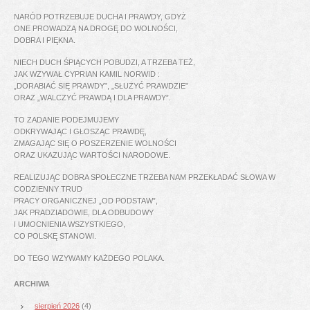
NARÓD POTRZEBUJE DUCHA I PRAWDY, GDYŻ
ONE PROWADZĄ NA DROGĘ DO WOLNOŚCI,
DOBRA I PIĘKNA.
NIECH DUCH ŚPIĄCYCH POBUDZI, A TRZEBA TEŻ,
JAK WZYWAŁ CYPRIAN KAMIL NORWID :
„DORABIAĆ SIĘ PRAWDY”, „SŁUŻYĆ PRAWDZIE”
ORAZ „WALCZYĆ PRAWDĄ I DLA PRAWDY”.
TO ZADANIE PODEJMUJEMY
ODKRYWAJĄC I GŁOSZĄC PRAWDĘ,
ZMAGAJĄC SIĘ O POSZERZENIE WOLNOŚCI
ORAZ UKAZUJĄC WARTOŚCI NARODOWE.
REALIZUJĄC DOBRA SPOŁECZNE TRZEBA NAM PRZEKŁADAĆ SŁOWA W
CODZIENNY TRUD
PRACY ORGANICZNEJ „OD PODSTAW”,
JAK PRADZIADOWIE, DLA ODBUDOWY
I UMOCNIENIA WSZYSTKIEGO,
CO POLSKĘ STANOWI.
DO TEGO WZYWAMY KAŻDEGO POLAKA.
ARCHIWA
sierpień 2026
(4)