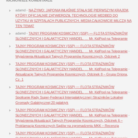
NAJNOWSZE KOMENTARZE
adamd
-
NA ŻYWO: JAPONIA WŁAŚNIE STAŁA SIĘ PIERWSZYM KRAJEM,
KTÓRY OFICJALNIE ZATWIERDZIŁ TECHNOLOGIĘ MEDBED DO
UŻYTKU W SZPITALACH PUBLICZNYCH. MEDIA CAŁKOWICIE MILCZĄ NA
TEN TEMAT
adamd
-
TAJNY PROGRAM KOSMICZNY (SSP) — FLOTA STRAŻNIKÓW
SŁONECZNYCH I GALAKTYCZNY HANDEL. … Mr. KidPool na Telegramie
TAJNY PROGRAM KOSMICZNY (SSP) — FLOTA STRAŻNIKÓW
SŁONECZNYCH I GALAKTYCZNY HANDEL. … Mr. KidPool na Telegramie
-
Wyjaśnienia Aktualizacji Tajnych Programów Kosmicznych, Odcinek 2
TAJNY PROGRAM KOSMICZNY (SSP) — FLOTA STRAŻNIKÓW
SŁONECZNYCH I GALAKTYCZNY HANDEL. … Mr. KidPool na Telegramie
-
Aktualizacje Tajnych Programów Kosmicznych, Odcinek 8 – Grupa Oriona,
Cz. 1
TAJNY PROGRAM KOSMICZNY (SSP) — FLOTA STRAŻNIKÓW
SŁONECZNYCH I GALAKTYCZNY HANDEL. … Mr. KidPool na Telegramie
-
Spotkanie Rady Super-Federacji Intergalaktycznej i Strażników Lokalnej
Gromady Galaktycznej 20 galaktyk
TAJNY PROGRAM KOSMICZNY (SSP) — FLOTA STRAŻNIKÓW
SŁONECZNYCH I GALAKTYCZNY HANDEL. … Mr. KidPool na Telegramie
-
Wyjaśnienia Aktualizacji Tajnych Programów Kosmicznych, Odcinek 6 –
Proklamacja Kosmicznych Sądów na zgromadzeniu MKK – Recenzja
TAJNY PROGRAM KOSMICZNY (SSP) — FLOTA STRAŻNIKÓW