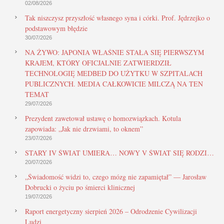
02/08/2026
Tak niszczysz przyszłość własnego syna i córki. Prof. Jędrzejko o
podstawowym błędzie
30/07/2026
NA ŻYWO: JAPONIA WŁAŚNIE STAŁA SIĘ PIERWSZYM
KRAJEM, KTÓRY OFICJALNIE ZATWIERDZIŁ
TECHNOLOGIĘ MEDBED DO UŻYTKU W SZPITALACH
PUBLICZNYCH. MEDIA CAŁKOWICIE MILCZĄ NA TEN
TEMAT
29/07/2026
Prezydent zawetował ustawę o homozwiązkach. Kotula
zapowiada: „Jak nie drzwiami, to oknem”
23/07/2026
STARY IV ŚWIAT UMIERA… NOWY V ŚWIAT SIĘ RODZI…
20/07/2026
„Świadomość widzi to, czego mózg nie zapamiętał” — Jarosław
Dobrucki o życiu po śmierci klinicznej
19/07/2026
Raport energetyczny sierpień 2026 – Odrodzenie Cywilizacji
Ludzi