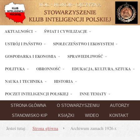
AKTUALNOŚCI
ŚWIAT I CYWILIZACJE
USTRÓJ I PAŃSTWO
SPOŁECZEŃSTWO I EKOSYSTEM
GOSPODARKA I EKONOMIA
SPRAWIEDLIWOŚĆ
POLITYKA
OBRONNOŚĆ
EDUKACJA, KULTURA, SZTUKA
NAUKA I TECHNIKA
HISTORIA
POCZET INTELIGENCJI POLSKIEJ
INNE TEMATY
STRONA GŁÓWNA
O STOWARZYSZENIU
AUTORZY
STANOWISKO KIP
KSIĄŻKI
WIDEO
KONTAKT
Jesteś tutaj:
Strona główna
Archiwum zamach 1926 r.