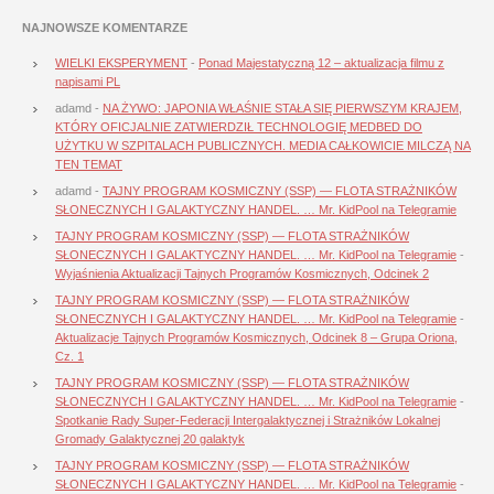
NAJNOWSZE KOMENTARZE
WIELKI EKSPERYMENT
-
Ponad Majestatyczną 12 – aktualizacja filmu z
napisami PL
adamd
-
NA ŻYWO: JAPONIA WŁAŚNIE STAŁA SIĘ PIERWSZYM KRAJEM,
KTÓRY OFICJALNIE ZATWIERDZIŁ TECHNOLOGIĘ MEDBED DO
UŻYTKU W SZPITALACH PUBLICZNYCH. MEDIA CAŁKOWICIE MILCZĄ NA
TEN TEMAT
adamd
-
TAJNY PROGRAM KOSMICZNY (SSP) — FLOTA STRAŻNIKÓW
SŁONECZNYCH I GALAKTYCZNY HANDEL. … Mr. KidPool na Telegramie
TAJNY PROGRAM KOSMICZNY (SSP) — FLOTA STRAŻNIKÓW
SŁONECZNYCH I GALAKTYCZNY HANDEL. … Mr. KidPool na Telegramie
-
Wyjaśnienia Aktualizacji Tajnych Programów Kosmicznych, Odcinek 2
TAJNY PROGRAM KOSMICZNY (SSP) — FLOTA STRAŻNIKÓW
SŁONECZNYCH I GALAKTYCZNY HANDEL. … Mr. KidPool na Telegramie
-
Aktualizacje Tajnych Programów Kosmicznych, Odcinek 8 – Grupa Oriona,
Cz. 1
TAJNY PROGRAM KOSMICZNY (SSP) — FLOTA STRAŻNIKÓW
SŁONECZNYCH I GALAKTYCZNY HANDEL. … Mr. KidPool na Telegramie
-
Spotkanie Rady Super-Federacji Intergalaktycznej i Strażników Lokalnej
Gromady Galaktycznej 20 galaktyk
TAJNY PROGRAM KOSMICZNY (SSP) — FLOTA STRAŻNIKÓW
SŁONECZNYCH I GALAKTYCZNY HANDEL. … Mr. KidPool na Telegramie
-