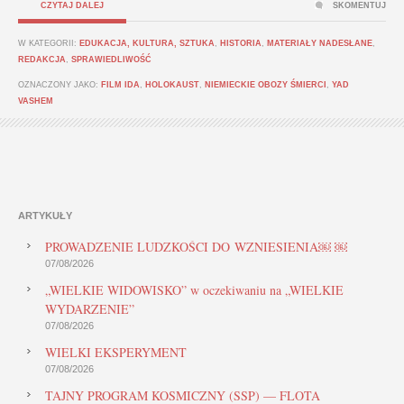
CZYTAJ DALEJ
SKOMENTUJ
W KATEGORII:
EDUKACJA, KULTURA, SZTUKA
,
HISTORIA
,
MATERIAŁY NADESŁANE
,
REDAKCJA
,
SPRAWIEDLIWOŚĆ
OZNACZONY JAKO:
FILM IDA
,
HOLOKAUST
,
NIEMIECKIE OBOZY ŚMIERCI
,
YAD
VASHEM
ARTYKUŁY
PROWADZENIE LUDZKOŚCI DO WZNIESIENIA￼ ￼
07/08/2026
„WIELKIE WIDOWISKO” w oczekiwaniu na „WIELKIE
WYDARZENIE”
07/08/2026
WIELKI EKSPERYMENT
07/08/2026
TAJNY PROGRAM KOSMICZNY (SSP) — FLOTA