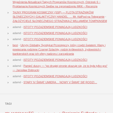
Wyjaśnienia Aktualizacji Tajnych Programów Kosmicznych, Odcinek 6 –
Proklamacja Kosmicznych Sądów na zgromadzeniu MKK – Recenzja
TAJNY PROGRAM KOSMICZNY (SSP) — FLOTA STRAŻNIKÓW
SŁONECZNYCH I GALAKTYCZNY HANDEL. … Mr. KidPool na Telegramie
-
ZAŁOŻYCIELE SŁONECZNEGO STRAŻNIKA Z WILLIAMEM TOMPKINSEM
adamd
-
ISTOTY POZAZIEMSKIE POMAGAJĄ LUDZKOŚCI
adamd
-
ISTOTY POZAZIEMSKIE POMAGAJĄ LUDZKOŚCI
adamd
-
ISTOTY POZAZIEMSKIE POMAGAJĄ LUDZKOŚCI
best
-
Ukryty Globalny Syndykat Przestępczy, który rządzi światem: Klany i
powiązania rodzinne Czarnej Szlachty, rodzin królewskich, żydowskich i
bankierskich oraz ich sfery nadzoru i zarządzania
adamd
-
ISTOTY POZAZIEMSKIE POMAGAJĄ LUDZKOŚCI
adamd
-
Pamięć duszy — “po drugiej stronie okazuje się, że to była tylko gra”
— Jarosław Dobrucki
adamd
-
ISTOTY POZAZIEMSKIE POMAGAJĄ LUDZKOŚCI
adamd
-
STARY IV ŚWIAT UMIERA… NOWY V ŚWIAT SIĘ RODZI…
TAGI