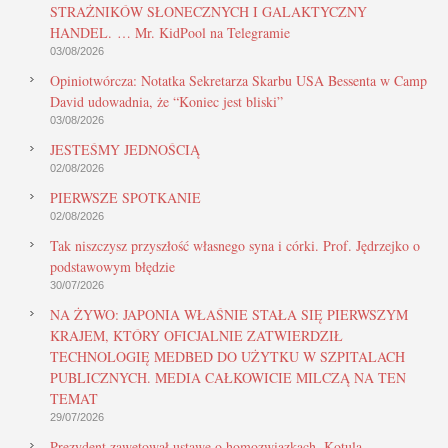
STRAŻNIKÓW SŁONECZNYCH I GALAKTYCZNY
HANDEL. … Mr. KidPool na Telegramie
03/08/2026
Opiniotwórcza: Notatka Sekretarza Skarbu USA Bessenta w Camp
David udowadnia, że “Koniec jest bliski”
03/08/2026
JESTEŚMY JEDNOŚCIĄ
02/08/2026
PIERWSZE SPOTKANIE
02/08/2026
Tak niszczysz przyszłość własnego syna i córki. Prof. Jędrzejko o
podstawowym błędzie
30/07/2026
NA ŻYWO: JAPONIA WŁAŚNIE STAŁA SIĘ PIERWSZYM
KRAJEM, KTÓRY OFICJALNIE ZATWIERDZIŁ
TECHNOLOGIĘ MEDBED DO UŻYTKU W SZPITALACH
PUBLICZNYCH. MEDIA CAŁKOWICIE MILCZĄ NA TEN
TEMAT
29/07/2026
Prezydent zawetował ustawę o homozwiązkach. Kotula