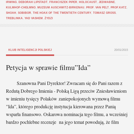
IRWING
,
DEBORAH LIPSTADT
,
FRANCISZEK PIPER
,
HOLOCAUST
,
JEDWABNE
,
KULMHOF-CHEŁMNO
,
MUZEUM AUSCHWITZ-BIRKENAU
,
PROF. VAN PELT
,
PROF.KATZ
,
SHOAH
,
SOBIBOR
,
THE HOAX OF THE TWENTIETH CENTURY
,
TOMASZ GROSS
,
TREBLINKA
,
YAD VASHEM
,
ŻYDZI
KLUB INTELIGENCJI POLSKIEJ
20/01/2015
Petycja w sprawie filmu”Ida”
Szanowna Pani Dyrektor! Zwracam się do Pani razem z
Redutą Dobrego Imienia - Polską Ligą przeciw Zniesławieniom
w imieniu tysięcy Polaków zaniepokojonych wymową filmu
"Ida”, którego produkcję instytucja kierowana przez Panią
wsparła finansowo. Oskarowa nominacja tego filmu, a wcześniej
bardzo pochlebne recenzje na jego temat powodują, że film