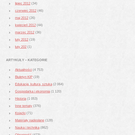
lipiec 2012
(34)
czerwiec 2012
(46)
maj 2012
(26)
kwiecień 2012
(44)
marzec 2012
(36)
luty 2012
(19)
luty 202
(1)
ARTYKUŁY – KATEGORIE
Aktualności
(4 753)
Biuletyn KIP
(19)
Edukacja, kultura, sztuka
(2 064)
Gospodarka i ekonomia
(1 120)
Historia
(1 053)
Inne tematy
(376)
Książki
(71)
Materiały nadesłane
(128)
Nauka i technika
(862)
Obronność
(473)