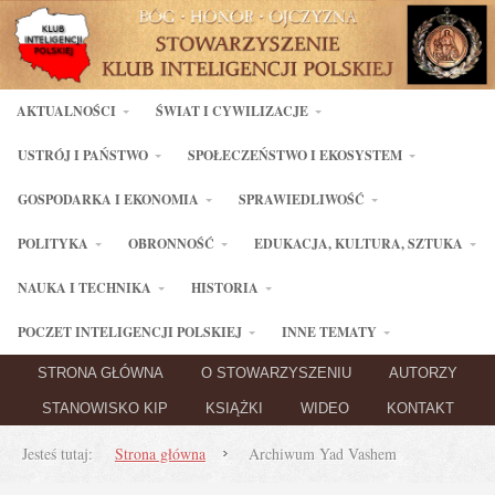
AKTUALNOŚCI
ŚWIAT I CYWILIZACJE
USTRÓJ I PAŃSTWO
SPOŁECZEŃSTWO I EKOSYSTEM
GOSPODARKA I EKONOMIA
SPRAWIEDLIWOŚĆ
POLITYKA
OBRONNOŚĆ
EDUKACJA, KULTURA, SZTUKA
NAUKA I TECHNIKA
HISTORIA
POCZET INTELIGENCJI POLSKIEJ
INNE TEMATY
STRONA GŁÓWNA
O STOWARZYSZENIU
AUTORZY
STANOWISKO KIP
KSIĄŻKI
WIDEO
KONTAKT
Jesteś tutaj:
Strona główna
Archiwum Yad Vashem