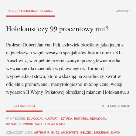
KLUB INTELIGENCJI POLSKIEJ
24/09/2017
Holokaust czy 99 procentowy mit?
Profesor Robert Jan van Pelt, człowiek określany jako jeden z
największych współczesnych specjalistów historii obozu KL
Auschwitz, w zupełnie przemilczanym przez główne media
wywiadzie dla dziennika wydawanego w Toronto [1]
wypowiedział słowa, które wskazują na zasadniczy zwrot w
oficjalnie promowanej, martyrologiczno-mitologicznej wersji
wydarzeń II Wojny Światowej określanej mianem Holokaustu, a
CZYTAJ DALEJ
4 KOMENTARZE
W KATEGORII:
EDUKACJA, KULTURA, SZTUKA
,
HISTORIA
,
REDAKCJA
,
SPRAWIEDLIWOŚĆ
,
ŚWIAT I CYWILIZACJE
OZNACZONY JAKO:
ARTHUR R. BUTZ
,
AUSCHWITZ
,
BEŁŻEC
,
BIRKENAU
,
DAVID