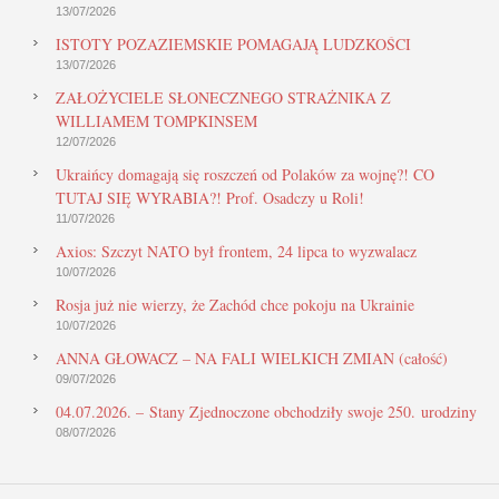
13/07/2026
ISTOTY POZAZIEMSKIE POMAGAJĄ LUDZKOŚCI
13/07/2026
ZAŁOŻYCIELE SŁONECZNEGO STRAŻNIKA Z
WILLIAMEM TOMPKINSEM
12/07/2026
Ukraińcy domagają się roszczeń od Polaków za wojnę?! CO
TUTAJ SIĘ WYRABIA?! Prof. Osadczy u Roli!
11/07/2026
Axios: Szczyt NATO był frontem, 24 lipca to wyzwalacz
10/07/2026
Rosja już nie wierzy, że Zachód chce pokoju na Ukrainie
10/07/2026
ANNA GŁOWACZ – NA FALI WIELKICH ZMIAN (całość)
09/07/2026
04.07.2026. – Stany Zjednoczone obchodziły swoje 250. urodziny
08/07/2026