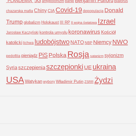
5G
Benjamin Fulford
"PLANDEMIA"
antypolonizm
banki
Białoruś
Covid-19
Donald
Chiny
CIA
chazarska mafia
depopulacja
Izrael
Trump
globalizm
Holokaust
III RP
II wojna światowa
koronawirus
Kościół
kontrola umysłu
Jarosław Kaczyński
ludobójstwo
NWO
Niemcy
NATO
katolicki
lichwa
NBP
Rosja
PiS
Polska
syjonizm
pieniądz
pedofilia
satanizm
szczepionki
ukraina
UE
Syria
szczepienia
USA
Żydzi
Watykan
Władimir Putin
wybory
ZSRR