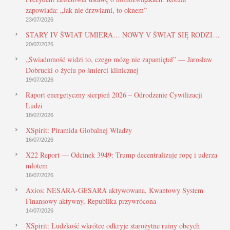
zapowiada: „Jak nie drzwiami, to oknem”
23/07/2026
STARY IV ŚWIAT UMIERA… NOWY V ŚWIAT SIĘ RODZI…
20/07/2026
„Świadomość widzi to, czego mózg nie zapamiętał” — Jarosław
Dobrucki o życiu po śmierci klinicznej
19/07/2026
Raport energetyczny sierpień 2026 – Odrodzenie Cywilizacji
Ludzi
18/07/2026
XSpirit: Piramida Globalnej Władzy
16/07/2026
X22 Report — Odcinek 3949: Trump decentralizuje ropę i uderza
młotem
16/07/2026
Axios: NESARA-GESARA aktywowana, Kwantowy System
Finansowy aktywny, Republika przywrócona
14/07/2026
XSpirit: Ludzkość wkrótce odkryje starożytne ruiny obcych