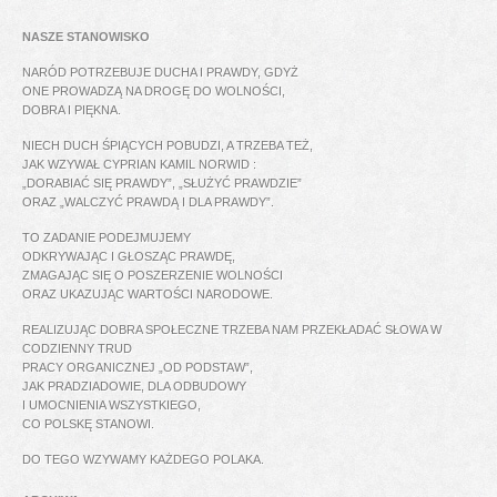
NASZE STANOWISKO
NARÓD POTRZEBUJE DUCHA I PRAWDY, GDYŻ
ONE PROWADZĄ NA DROGĘ DO WOLNOŚCI,
DOBRA I PIĘKNA.
NIECH DUCH ŚPIĄCYCH POBUDZI, A TRZEBA TEŻ,
JAK WZYWAŁ CYPRIAN KAMIL NORWID :
„DORABIAĆ SIĘ PRAWDY”, „SŁUŻYĆ PRAWDZIE”
ORAZ „WALCZYĆ PRAWDĄ I DLA PRAWDY”.
TO ZADANIE PODEJMUJEMY
ODKRYWAJĄC I GŁOSZĄC PRAWDĘ,
ZMAGAJĄC SIĘ O POSZERZENIE WOLNOŚCI
ORAZ UKAZUJĄC WARTOŚCI NARODOWE.
REALIZUJĄC DOBRA SPOŁECZNE TRZEBA NAM PRZEKŁADAĆ SŁOWA W
CODZIENNY TRUD
PRACY ORGANICZNEJ „OD PODSTAW”,
JAK PRADZIADOWIE, DLA ODBUDOWY
I UMOCNIENIA WSZYSTKIEGO,
CO POLSKĘ STANOWI.
DO TEGO WZYWAMY KAŻDEGO POLAKA.