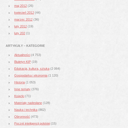
maj 2012
(26)
kwiecień 2012
(44)
marzec 2012
(36)
luty 2012
(19)
luty 202
(1)
ARTYKUŁY – KATEGORIE
Aktualności
(4 753)
Biuletyn KIP
(19)
Edukacja, kultura, sztuka
(2 064)
Gospodarka i ekonomia
(1 120)
Historia
(1 053)
Inne tematy
(376)
Książki
(71)
Materiały nadesłane
(128)
Nauka i technika
(862)
Obronność
(473)
Poczet inteligencji polskiej
(15)