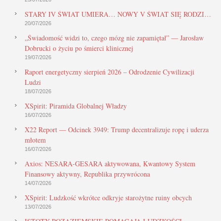
STARY IV ŚWIAT UMIERA… NOWY V ŚWIAT SIĘ RODZI…
20/07/2026
„Świadomość widzi to, czego mózg nie zapamiętał” — Jarosław
Dobrucki o życiu po śmierci klinicznej
19/07/2026
Raport energetyczny sierpień 2026 – Odrodzenie Cywilizacji
Ludzi
18/07/2026
XSpirit: Piramida Globalnej Władzy
16/07/2026
X22 Report — Odcinek 3949: Trump decentralizuje ropę i uderza
młotem
16/07/2026
Axios: NESARA-GESARA aktywowana, Kwantowy System
Finansowy aktywny, Republika przywrócona
14/07/2026
XSpirit: Ludzkość wkrótce odkryje starożytne ruiny obcych
13/07/2026