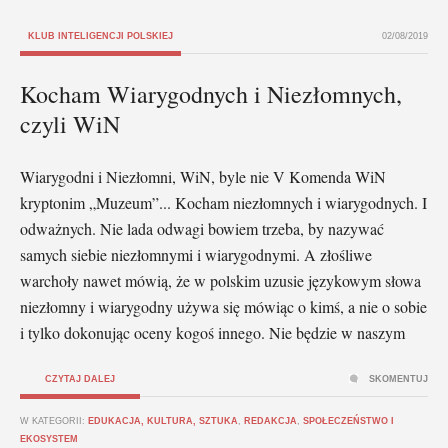
KLUB INTELIGENCJI POLSKIEJ
02/08/2019
Kocham Wiarygodnych i Niezłomnych,
czyli WiN
Wiarygodni i Niezłomni, WiN, byle nie V Komenda WiN
kryptonim „Muzeum”... Kocham niezłomnych i wiarygodnych. I
odważnych. Nie lada odwagi bowiem trzeba, by nazywać
samych siebie niezłomnymi i wiarygodnymi. A złośliwe
warchoły nawet mówią, że w polskim uzusie językowym słowa
niezłomny i wiarygodny używa się mówiąc o kimś, a nie o sobie
i tylko dokonując oceny kogoś innego. Nie będzie w naszym
CZYTAJ DALEJ
SKOMENTUJ
W KATEGORII:
EDUKACJA, KULTURA, SZTUKA
,
REDAKCJA
,
SPOŁECZEŃSTWO I
EKOSYSTEM