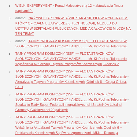
WIELKI EKSPERYMENT
-
Ponad Majestatyczną 12 – aktualizacja filmu z
napisami PL
adamd
-
NA ŻYWO: JAPONIA WŁAŚNIE STAŁA SIĘ PIERWSZYM KRAJEM,
KTÓRY OFICJALNIE ZATWIERDZIŁ TECHNOLOGIĘ MEDBED DO
UŻYTKU W SZPITALACH PUBLICZNYCH. MEDIA CAŁKOWICIE MILCZĄ NA
TEN TEMAT
adamd
-
TAJNY PROGRAM KOSMICZNY (SSP) — FLOTA STRAŻNIKÓW
SŁONECZNYCH I GALAKTYCZNY HANDEL. … Mr. KidPool na Telegramie
TAJNY PROGRAM KOSMICZNY (SSP) — FLOTA STRAŻNIKÓW
SŁONECZNYCH I GALAKTYCZNY HANDEL. … Mr. KidPool na Telegramie
-
Wyjaśnienia Aktualizacji Tajnych Programów Kosmicznych, Odcinek 2
TAJNY PROGRAM KOSMICZNY (SSP) — FLOTA STRAŻNIKÓW
SŁONECZNYCH I GALAKTYCZNY HANDEL. … Mr. KidPool na Telegramie
-
Aktualizacje Tajnych Programów Kosmicznych, Odcinek 8 – Grupa Oriona,
Cz. 1
TAJNY PROGRAM KOSMICZNY (SSP) — FLOTA STRAŻNIKÓW
SŁONECZNYCH I GALAKTYCZNY HANDEL. … Mr. KidPool na Telegramie
-
Spotkanie Rady Super-Federacji Intergalaktycznej i Strażników Lokalnej
Gromady Galaktycznej 20 galaktyk
TAJNY PROGRAM KOSMICZNY (SSP) — FLOTA STRAŻNIKÓW
SŁONECZNYCH I GALAKTYCZNY HANDEL. … Mr. KidPool na Telegramie
-
Wyjaśnienia Aktualizacji Tajnych Programów Kosmicznych, Odcinek 6 –
Proklamacja Kosmicznych Sądów na zgromadzeniu MKK – Recenzja