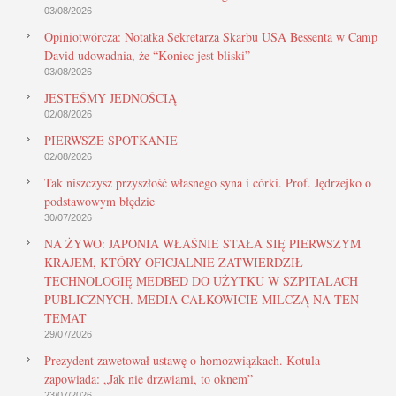
03/08/2026
Opiniotwórcza: Notatka Sekretarza Skarbu USA Bessenta w Camp
David udowadnia, że “Koniec jest bliski”
03/08/2026
JESTEŚMY JEDNOŚCIĄ
02/08/2026
PIERWSZE SPOTKANIE
02/08/2026
Tak niszczysz przyszłość własnego syna i córki. Prof. Jędrzejko o
podstawowym błędzie
30/07/2026
NA ŻYWO: JAPONIA WŁAŚNIE STAŁA SIĘ PIERWSZYM
KRAJEM, KTÓRY OFICJALNIE ZATWIERDZIŁ
TECHNOLOGIĘ MEDBED DO UŻYTKU W SZPITALACH
PUBLICZNYCH. MEDIA CAŁKOWICIE MILCZĄ NA TEN
TEMAT
29/07/2026
Prezydent zawetował ustawę o homozwiązkach. Kotula
zapowiada: „Jak nie drzwiami, to oknem”
23/07/2026