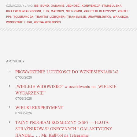
OZNACZONY JAKO:
BB
,
BUND
,
GADANIE
,
JEDNOŚĆ
,
KONWENCJA STAMBULSKA
,
KRAJ WIN WIARYGODNI
,
LUD
,
MATRIKS
,
NIEZŁOMNI
,
PAKIET KLIMATYCZNY
,
POKÓJ
,
PPS
,
TOLERANCJA
,
TRAKTAT LIZBOŃSKI
,
TRANSMISJE
,
URAWNIŁOWKA
,
WAAADZA
,
WROGOWIE LUDU
,
WYSPA WOLNOŚCI
ARTYKUŁY
PROWADZENIE LUDZKOŚCI DO WZNIESIENIA￼ ￼
07/08/2026
„WIELKIE WIDOWISKO” w oczekiwaniu na „WIELKIE
WYDARZENIE”
07/08/2026
WIELKI EKSPERYMENT
07/08/2026
TAJNY PROGRAM KOSMICZNY (SSP) — FLOTA
STRAŻNIKÓW SŁONECZNYCH I GALAKTYCZNY
HANDEL. … Mr. KidPool na Telegramie