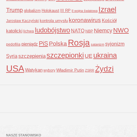
Izrael
Trump
globalizm
Holokaust
III RP
II wojna światowa
koronawirus
Kościół
kontrola umysłu
Jarosław Kaczyński
ludobójstwo
NWO
Niemcy
NATO
katolicki
lichwa
NBP
Rosja
PiS
Polska
syjonizm
pieniądz
pedofilia
satanizm
szczepionki
ukraina
UE
Syria
szczepienia
USA
Żydzi
Watykan
Władimir Putin
wybory
ZSRR
NASZE STANOWISKO