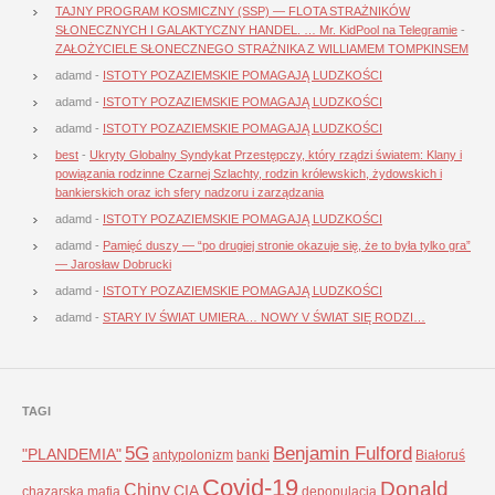
TAJNY PROGRAM KOSMICZNY (SSP) — FLOTA STRAŻNIKÓW
SŁONECZNYCH I GALAKTYCZNY HANDEL. … Mr. KidPool na Telegramie
-
ZAŁOŻYCIELE SŁONECZNEGO STRAŻNIKA Z WILLIAMEM TOMPKINSEM
adamd
-
ISTOTY POZAZIEMSKIE POMAGAJĄ LUDZKOŚCI
adamd
-
ISTOTY POZAZIEMSKIE POMAGAJĄ LUDZKOŚCI
adamd
-
ISTOTY POZAZIEMSKIE POMAGAJĄ LUDZKOŚCI
best
-
Ukryty Globalny Syndykat Przestępczy, który rządzi światem: Klany i
powiązania rodzinne Czarnej Szlachty, rodzin królewskich, żydowskich i
bankierskich oraz ich sfery nadzoru i zarządzania
adamd
-
ISTOTY POZAZIEMSKIE POMAGAJĄ LUDZKOŚCI
adamd
-
Pamięć duszy — “po drugiej stronie okazuje się, że to była tylko gra”
— Jarosław Dobrucki
adamd
-
ISTOTY POZAZIEMSKIE POMAGAJĄ LUDZKOŚCI
adamd
-
STARY IV ŚWIAT UMIERA… NOWY V ŚWIAT SIĘ RODZI…
TAGI
5G
Benjamin Fulford
"PLANDEMIA"
antypolonizm
banki
Białoruś
Covid-19
Donald
Chiny
CIA
chazarska mafia
depopulacja