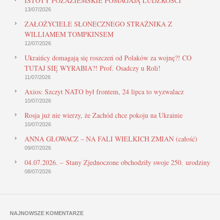
ISTOTY POZAZIEMSKIE POMAGAJĄ LUDZKOŚCI
13/07/2026
ZAŁOŻYCIELE SŁONECZNEGO STRAŻNIKA Z
WILLIAMEM TOMPKINSEM
12/07/2026
Ukraińcy domagają się roszczeń od Polaków za wojnę?! CO
TUTAJ SIĘ WYRABIA?! Prof. Osadczy u Roli!
11/07/2026
Axios: Szczyt NATO był frontem, 24 lipca to wyzwalacz
10/07/2026
Rosja już nie wierzy, że Zachód chce pokoju na Ukrainie
10/07/2026
ANNA GŁOWACZ – NA FALI WIELKICH ZMIAN (całość)
09/07/2026
04.07.2026. – Stany Zjednoczone obchodziły swoje 250. urodziny
08/07/2026
NAJNOWSZE KOMENTARZE