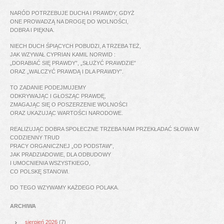
NARÓD POTRZEBUJE DUCHA I PRAWDY, GDYŻ
ONE PROWADZĄ NA DROGĘ DO WOLNOŚCI,
DOBRA I PIĘKNA.
NIECH DUCH ŚPIĄCYCH POBUDZI, A TRZEBA TEŻ,
JAK WZYWAŁ CYPRIAN KAMIL NORWID :
„DORABIAĆ SIĘ PRAWDY”, „SŁUŻYĆ PRAWDZIE”
ORAZ „WALCZYĆ PRAWDĄ I DLA PRAWDY”.
TO ZADANIE PODEJMUJEMY
ODKRYWAJĄC I GŁOSZĄC PRAWDĘ,
ZMAGAJĄC SIĘ O POSZERZENIE WOLNOŚCI
ORAZ UKAZUJĄC WARTOŚCI NARODOWE.
REALIZUJĄC DOBRA SPOŁECZNE TRZEBA NAM PRZEKŁADAĆ SŁOWA W
CODZIENNY TRUD
PRACY ORGANICZNEJ „OD PODSTAW”,
JAK PRADZIADOWIE, DLA ODBUDOWY
I UMOCNIENIA WSZYSTKIEGO,
CO POLSKĘ STANOWI.
DO TEGO WZYWAMY KAŻDEGO POLAKA.
ARCHIWA
sierpień 2026
(7)