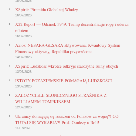
18/07/2026
XSpirit: Piramida Globalnej Władzy
16/07/2026
X22 Report — Odcinek 3949: Trump decentralizuje ropę i uderza
młotem
16/07/2026
Axios: NESARA-GESARA aktywowana, Kwantowy System
Finansowy aktywny, Republika przywrócona
14/07/2026
XSpirit: Ludzkość wkrótce odkryje starożytne ruiny obcych
13/07/2026
ISTOTY POZAZIEMSKIE POMAGAJĄ LUDZKOŚCI
13/07/2026
ZAŁOŻYCIELE SŁONECZNEGO STRAŻNIKA Z
WILLIAMEM TOMPKINSEM
12/07/2026
Ukraińcy domagają się roszczeń od Polaków za wojnę?! CO
TUTAJ SIĘ WYRABIA?! Prof. Osadczy u Roli!
11/07/2026