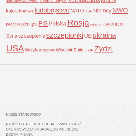
Kościół
kontrola umysłu
Jarosław Kaczyński
ludobójstwo
NWO
Niemcy
NATO
katolicki
lichwa
NBP
Rosja
PiS
Polska
syjonizm
pieniądz
pedofilia
satanizm
szczepionki
ukraina
UE
Syria
szczepienia
USA
Żydzi
Watykan
Władimir Putin
wybory
ZSRR
NASZE STANOWISKO
NARÓD POTRZEBUJE DUCHA I PRAWDY, GDYŻ
ONE PROWADZĄ NA DROGĘ DO WOLNOŚCI,
DOBRA I PIĘKNA.