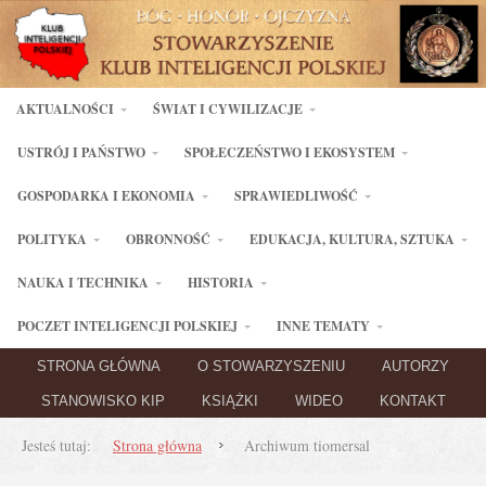
AKTUALNOŚCI
ŚWIAT I CYWILIZACJE
USTRÓJ I PAŃSTWO
SPOŁECZEŃSTWO I EKOSYSTEM
GOSPODARKA I EKONOMIA
SPRAWIEDLIWOŚĆ
POLITYKA
OBRONNOŚĆ
EDUKACJA, KULTURA, SZTUKA
NAUKA I TECHNIKA
HISTORIA
POCZET INTELIGENCJI POLSKIEJ
INNE TEMATY
STRONA GŁÓWNA
O STOWARZYSZENIU
AUTORZY
STANOWISKO KIP
KSIĄŻKI
WIDEO
KONTAKT
Jesteś tutaj:
Strona główna
Archiwum tiomersal