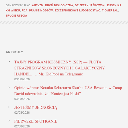
OZNACZONY JAKO:
AUTYZM
,
BROŃ BIOLOGICZNA
,
DR JERZY JAŚKOWSKI
,
EUGENIKA
XXI WIEKU
,
FDA
,
PRANIE MÓZGÓW
,
SZCZEPIONKOWE LUDOBÓJSTWO
,
TIOMERSAL
,
TRUCIE RTĘCIĄ
ARTYKUŁY
TAJNY PROGRAM KOSMICZNY (SSP) — FLOTA
STRAŻNIKÓW SŁONECZNYCH I GALAKTYCZNY
HANDEL. … Mr. KidPool na Telegramie
03/08/2026
Opiniotwórcza: Notatka Sekretarza Skarbu USA Bessenta w Camp
David udowadnia, że “Koniec jest bliski”
03/08/2026
JESTEŚMY JEDNOŚCIĄ
02/08/2026
PIERWSZE SPOTKANIE
02/08/2026