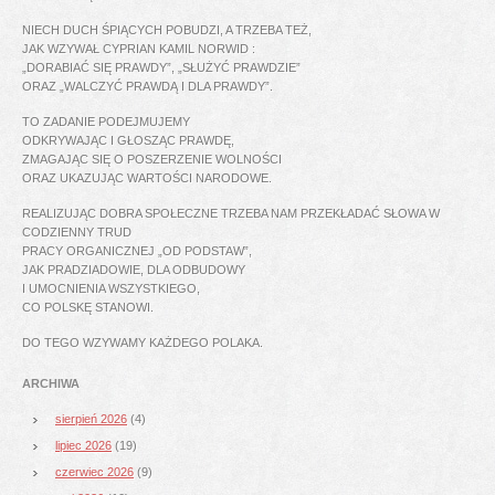
NIECH DUCH ŚPIĄCYCH POBUDZI, A TRZEBA TEŻ,
JAK WZYWAŁ CYPRIAN KAMIL NORWID :
„DORABIAĆ SIĘ PRAWDY”, „SŁUŻYĆ PRAWDZIE”
ORAZ „WALCZYĆ PRAWDĄ I DLA PRAWDY”.
TO ZADANIE PODEJMUJEMY
ODKRYWAJĄC I GŁOSZĄC PRAWDĘ,
ZMAGAJĄC SIĘ O POSZERZENIE WOLNOŚCI
ORAZ UKAZUJĄC WARTOŚCI NARODOWE.
REALIZUJĄC DOBRA SPOŁECZNE TRZEBA NAM PRZEKŁADAĆ SŁOWA W
CODZIENNY TRUD
PRACY ORGANICZNEJ „OD PODSTAW”,
JAK PRADZIADOWIE, DLA ODBUDOWY
I UMOCNIENIA WSZYSTKIEGO,
CO POLSKĘ STANOWI.
DO TEGO WZYWAMY KAŻDEGO POLAKA.
ARCHIWA
sierpień 2026
(4)
lipiec 2026
(19)
czerwiec 2026
(9)