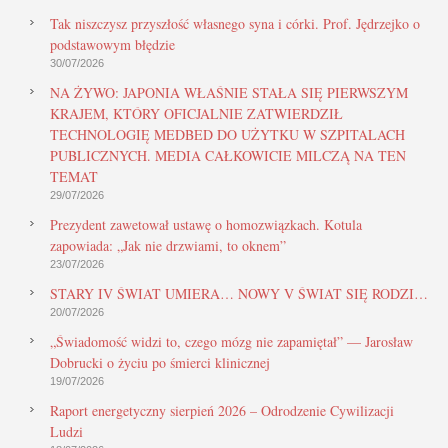
Tak niszczysz przyszłość własnego syna i córki. Prof. Jędrzejko o
podstawowym błędzie
30/07/2026
NA ŻYWO: JAPONIA WŁAŚNIE STAŁA SIĘ PIERWSZYM
KRAJEM, KTÓRY OFICJALNIE ZATWIERDZIŁ
TECHNOLOGIĘ MEDBED DO UŻYTKU W SZPITALACH
PUBLICZNYCH. MEDIA CAŁKOWICIE MILCZĄ NA TEN
TEMAT
29/07/2026
Prezydent zawetował ustawę o homozwiązkach. Kotula
zapowiada: „Jak nie drzwiami, to oknem”
23/07/2026
STARY IV ŚWIAT UMIERA… NOWY V ŚWIAT SIĘ RODZI…
20/07/2026
„Świadomość widzi to, czego mózg nie zapamiętał” — Jarosław
Dobrucki o życiu po śmierci klinicznej
19/07/2026
Raport energetyczny sierpień 2026 – Odrodzenie Cywilizacji
Ludzi