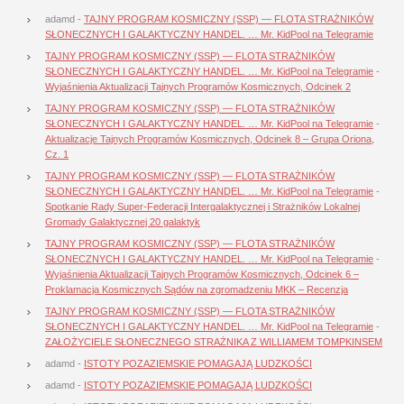
adamd
-
TAJNY PROGRAM KOSMICZNY (SSP) — FLOTA STRAŻNIKÓW
SŁONECZNYCH I GALAKTYCZNY HANDEL. … Mr. KidPool na Telegramie
TAJNY PROGRAM KOSMICZNY (SSP) — FLOTA STRAŻNIKÓW
SŁONECZNYCH I GALAKTYCZNY HANDEL. … Mr. KidPool na Telegramie
-
Wyjaśnienia Aktualizacji Tajnych Programów Kosmicznych, Odcinek 2
TAJNY PROGRAM KOSMICZNY (SSP) — FLOTA STRAŻNIKÓW
SŁONECZNYCH I GALAKTYCZNY HANDEL. … Mr. KidPool na Telegramie
-
Aktualizacje Tajnych Programów Kosmicznych, Odcinek 8 – Grupa Oriona,
Cz. 1
TAJNY PROGRAM KOSMICZNY (SSP) — FLOTA STRAŻNIKÓW
SŁONECZNYCH I GALAKTYCZNY HANDEL. … Mr. KidPool na Telegramie
-
Spotkanie Rady Super-Federacji Intergalaktycznej i Strażników Lokalnej
Gromady Galaktycznej 20 galaktyk
TAJNY PROGRAM KOSMICZNY (SSP) — FLOTA STRAŻNIKÓW
SŁONECZNYCH I GALAKTYCZNY HANDEL. … Mr. KidPool na Telegramie
-
Wyjaśnienia Aktualizacji Tajnych Programów Kosmicznych, Odcinek 6 –
Proklamacja Kosmicznych Sądów na zgromadzeniu MKK – Recenzja
TAJNY PROGRAM KOSMICZNY (SSP) — FLOTA STRAŻNIKÓW
SŁONECZNYCH I GALAKTYCZNY HANDEL. … Mr. KidPool na Telegramie
-
ZAŁOŻYCIELE SŁONECZNEGO STRAŻNIKA Z WILLIAMEM TOMPKINSEM
adamd
-
ISTOTY POZAZIEMSKIE POMAGAJĄ LUDZKOŚCI
adamd
-
ISTOTY POZAZIEMSKIE POMAGAJĄ LUDZKOŚCI