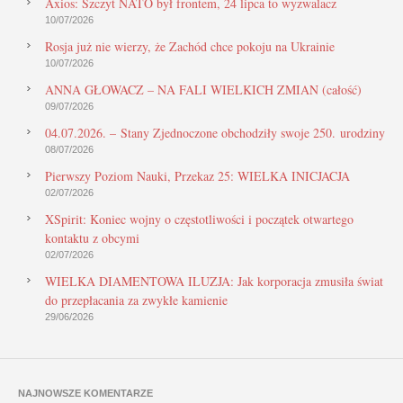
Axios: Szczyt NATO był frontem, 24 lipca to wyzwalacz
10/07/2026
Rosja już nie wierzy, że Zachód chce pokoju na Ukrainie
10/07/2026
ANNA GŁOWACZ – NA FALI WIELKICH ZMIAN (całość)
09/07/2026
04.07.2026. – Stany Zjednoczone obchodziły swoje 250. urodziny
08/07/2026
Pierwszy Poziom Nauki, Przekaz 25: WIELKA INICJACJA
02/07/2026
XSpirit: Koniec wojny o częstotliwości i początek otwartego
kontaktu z obcymi
02/07/2026
WIELKA DIAMENTOWA ILUZJA: Jak korporacja zmusiła świat
do przepłacania za zwykłe kamienie
29/06/2026
NAJNOWSZE KOMENTARZE