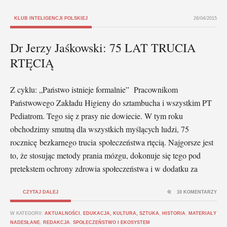
KLUB INTELIGENCJI POLSKIEJ
26/04/2015
Dr Jerzy Jaśkowski: 75 LAT TRUCIA
RTĘCIĄ
Z cyklu: „Państwo istnieje formalnie” Pracownikom
Państwowego Zakładu Higieny do sztambucha i wszystkim PT
Pediatrom. Tego się z prasy nie dowiecie. W tym roku
obchodzimy smutną dla wszystkich myślących ludzi, 75
rocznicę bezkarnego trucia społeczeństwa rtęcią. Najgorsze jest
to, że stosując metody prania mózgu, dokonuje się tego pod
pretekstem ochrony zdrowia społeczeństwa i w dodatku za
CZYTAJ DALEJ
10 KOMENTARZY
W KATEGORII:
AKTUALNOŚCI
,
EDUKACJA, KULTURA, SZTUKA
,
HISTORIA
,
MATERIAŁY
NADESŁANE
,
REDAKCJA
,
SPOŁECZEŃSTWO I EKOSYSTEM