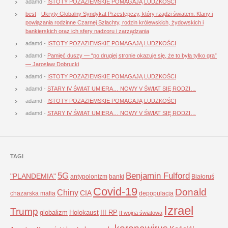
adamd
-
ISTOTY POZAZIEMSKIE POMAGAJĄ LUDZKOŚCI
best
-
Ukryty Globalny Syndykat Przestępczy, który rządzi światem: Klany i
powiązania rodzinne Czarnej Szlachty, rodzin królewskich, żydowskich i
bankierskich oraz ich sfery nadzoru i zarządzania
adamd
-
ISTOTY POZAZIEMSKIE POMAGAJĄ LUDZKOŚCI
adamd
-
Pamięć duszy — “po drugiej stronie okazuje się, że to była tylko gra”
— Jarosław Dobrucki
adamd
-
ISTOTY POZAZIEMSKIE POMAGAJĄ LUDZKOŚCI
adamd
-
STARY IV ŚWIAT UMIERA… NOWY V ŚWIAT SIĘ RODZI…
adamd
-
ISTOTY POZAZIEMSKIE POMAGAJĄ LUDZKOŚCI
adamd
-
STARY IV ŚWIAT UMIERA… NOWY V ŚWIAT SIĘ RODZI…
TAGI
5G
Benjamin Fulford
"PLANDEMIA"
antypolonizm
banki
Białoruś
Covid-19
Donald
Chiny
CIA
chazarska mafia
depopulacja
Izrael
Trump
globalizm
Holokaust
III RP
II wojna światowa
koronawirus