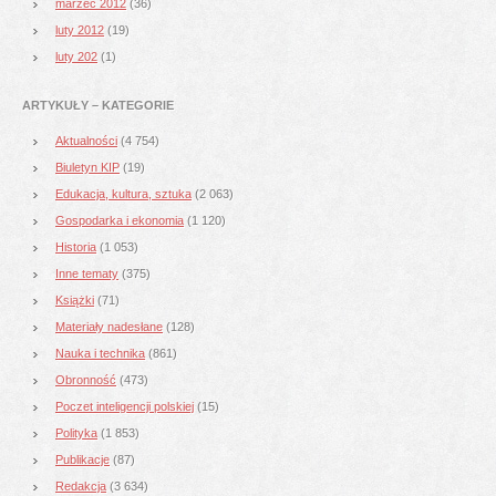
marzec 2012
(36)
luty 2012
(19)
luty 202
(1)
ARTYKUŁY – KATEGORIE
Aktualności
(4 754)
Biuletyn KIP
(19)
Edukacja, kultura, sztuka
(2 063)
Gospodarka i ekonomia
(1 120)
Historia
(1 053)
Inne tematy
(375)
Książki
(71)
Materiały nadesłane
(128)
Nauka i technika
(861)
Obronność
(473)
Poczet inteligencji polskiej
(15)
Polityka
(1 853)
Publikacje
(87)
Redakcja
(3 634)