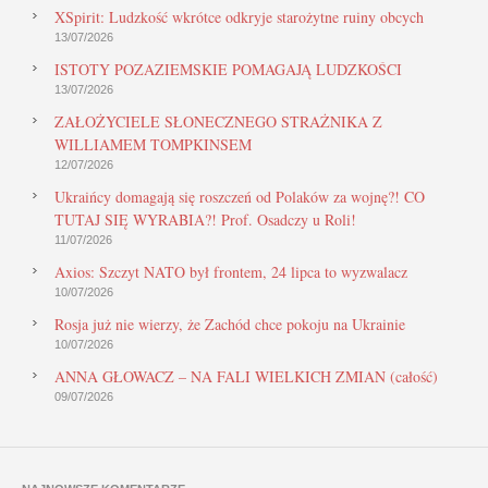
XSpirit: Ludzkość wkrótce odkryje starożytne ruiny obcych
13/07/2026
ISTOTY POZAZIEMSKIE POMAGAJĄ LUDZKOŚCI
13/07/2026
ZAŁOŻYCIELE SŁONECZNEGO STRAŻNIKA Z
WILLIAMEM TOMPKINSEM
12/07/2026
Ukraińcy domagają się roszczeń od Polaków za wojnę?! CO
TUTAJ SIĘ WYRABIA?! Prof. Osadczy u Roli!
11/07/2026
Axios: Szczyt NATO był frontem, 24 lipca to wyzwalacz
10/07/2026
Rosja już nie wierzy, że Zachód chce pokoju na Ukrainie
10/07/2026
ANNA GŁOWACZ – NA FALI WIELKICH ZMIAN (całość)
09/07/2026