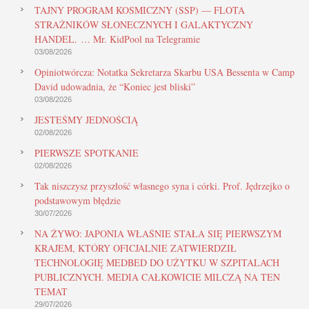
TAJNY PROGRAM KOSMICZNY (SSP) — FLOTA
STRAŻNIKÓW SŁONECZNYCH I GALAKTYCZNY
HANDEL. … Mr. KidPool na Telegramie
03/08/2026
Opiniotwórcza: Notatka Sekretarza Skarbu USA Bessenta w Camp
David udowadnia, że “Koniec jest bliski”
03/08/2026
JESTEŚMY JEDNOŚCIĄ
02/08/2026
PIERWSZE SPOTKANIE
02/08/2026
Tak niszczysz przyszłość własnego syna i córki. Prof. Jędrzejko o
podstawowym błędzie
30/07/2026
NA ŻYWO: JAPONIA WŁAŚNIE STAŁA SIĘ PIERWSZYM
KRAJEM, KTÓRY OFICJALNIE ZATWIERDZIŁ
TECHNOLOGIĘ MEDBED DO UŻYTKU W SZPITALACH
PUBLICZNYCH. MEDIA CAŁKOWICIE MILCZĄ NA TEN
TEMAT
29/07/2026