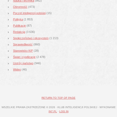
Nauka i technika
(862)
Obronność
(473)
Poczet inteligencji polskiej
(15)
Polityka
(1 853)
Publikacje
(87)
Redakcja
(3 636)
Społeczeństwo i ekosystem
(1 213)
Sprawiedliwość
(860)
Stanowisko KIP
(28)
Świat i cywilizacje
(2 478)
Ustrój i państwo
(946)
Wideo
(46)
RETURN TO TOP OF PAGE
WSZELKIE PRAWA ZASTRZEŻONE © 2026 · KLUB INTELIGENCJI POLSKIEJ · WYKONANIE
IN7.PL
·
LOG IN