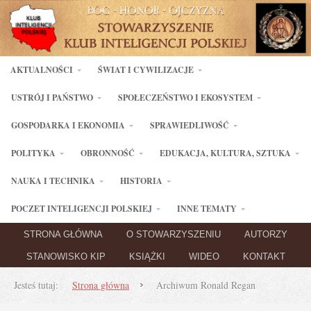
AKTUALNOŚCI
ŚWIAT I CYWILIZACJE
USTRÓJ I PAŃSTWO
SPOŁECZEŃSTWO I EKOSYSTEM
GOSPODARKA I EKONOMIA
SPRAWIEDLIWOŚĆ
POLITYKA
OBRONNOŚĆ
EDUKACJA, KULTURA, SZTUKA
NAUKA I TECHNIKA
HISTORIA
POCZET INTELIGENCJI POLSKIEJ
INNE TEMATY
STRONA GŁÓWNA
O STOWARZYSZENIU
AUTORZY
STANOWISKO KIP
KSIĄŻKI
WIDEO
KONTAKT
Jesteś tutaj:
Strona główna
Archiwum Ronald Regan