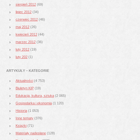
sierpień 2012
(69)
lipiec 2012
(34)
czerwiec 2012
(46)
maj 2012
(26)
kwiecień 2012
(44)
marzec 2012
(36)
luty 2012
(19)
luty 202
(1)
ARTYKUŁY – KATEGORIE
Aktualności
(4 753)
Biuletyn KIP
(19)
Edukacja, kultura, sztuka
(2 065)
Gospodarka i ekonomia
(1 120)
Historia
(1 053)
Inne tematy
(376)
Książki
(71)
Materiały nadesłane
(128)