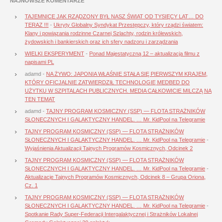
NAJNOWSZE KOMENTARZE
TAJEMNICE JAK RZĄDZONY BYŁ NASZ ŚWIAT OD TYSIĘCY LAT… DO
TERAZ !!!
-
Ukryty Globalny Syndykat Przestępczy, który rządzi światem:
Klany i powiązania rodzinne Czarnej Szlachty, rodzin królewskich,
żydowskich i bankierskich oraz ich sfery nadzoru i zarządzania
WIELKI EKSPERYMENT
-
Ponad Majestatyczną 12 – aktualizacja filmu z
napisami PL
adamd
-
NA ŻYWO: JAPONIA WŁAŚNIE STAŁA SIĘ PIERWSZYM KRAJEM,
KTÓRY OFICJALNIE ZATWIERDZIŁ TECHNOLOGIĘ MEDBED DO
UŻYTKU W SZPITALACH PUBLICZNYCH. MEDIA CAŁKOWICIE MILCZĄ NA
TEN TEMAT
adamd
-
TAJNY PROGRAM KOSMICZNY (SSP) — FLOTA STRAŻNIKÓW
SŁONECZNYCH I GALAKTYCZNY HANDEL. … Mr. KidPool na Telegramie
TAJNY PROGRAM KOSMICZNY (SSP) — FLOTA STRAŻNIKÓW
SŁONECZNYCH I GALAKTYCZNY HANDEL. … Mr. KidPool na Telegramie
-
Wyjaśnienia Aktualizacji Tajnych Programów Kosmicznych, Odcinek 2
TAJNY PROGRAM KOSMICZNY (SSP) — FLOTA STRAŻNIKÓW
SŁONECZNYCH I GALAKTYCZNY HANDEL. … Mr. KidPool na Telegramie
-
Aktualizacje Tajnych Programów Kosmicznych, Odcinek 8 – Grupa Oriona,
Cz. 1
TAJNY PROGRAM KOSMICZNY (SSP) — FLOTA STRAŻNIKÓW
SŁONECZNYCH I GALAKTYCZNY HANDEL. … Mr. KidPool na Telegramie
-
Spotkanie Rady Super-Federacji Intergalaktycznej i Strażników Lokalnej