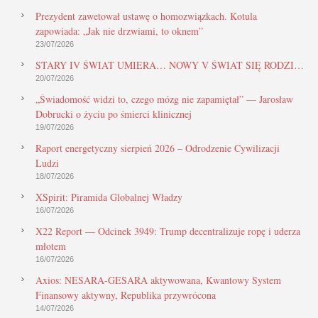
Prezydent zawetował ustawę o homozwiązkach. Kotula
zapowiada: „Jak nie drzwiami, to oknem”
23/07/2026
STARY IV ŚWIAT UMIERA… NOWY V ŚWIAT SIĘ RODZI…
20/07/2026
„Świadomość widzi to, czego mózg nie zapamiętał” — Jarosław
Dobrucki o życiu po śmierci klinicznej
19/07/2026
Raport energetyczny sierpień 2026 – Odrodzenie Cywilizacji
Ludzi
18/07/2026
XSpirit: Piramida Globalnej Władzy
16/07/2026
X22 Report — Odcinek 3949: Trump decentralizuje ropę i uderza
młotem
16/07/2026
Axios: NESARA-GESARA aktywowana, Kwantowy System
Finansowy aktywny, Republika przywrócona
14/07/2026