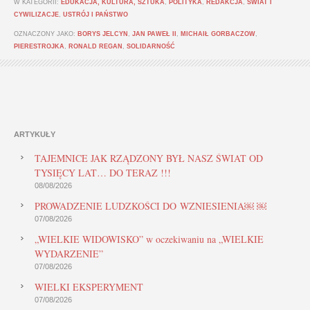
W KATEGORII:
EDUKACJA, KULTURA, SZTUKA
,
POLITYKA
,
REDAKCJA
,
ŚWIAT I
CYWILIZACJE
,
USTRÓJ I PAŃSTWO
OZNACZONY JAKO:
BORYS JELCYN
,
JAN PAWEŁ II
,
MICHAIŁ GORBACZOW
,
PIERESTROJKA
,
RONALD REGAN
,
SOLIDARNOŚĆ
ARTYKUŁY
TAJEMNICE JAK RZĄDZONY BYŁ NASZ ŚWIAT OD
TYSIĘCY LAT… DO TERAZ !!!
08/08/2026
PROWADZENIE LUDZKOŚCI DO WZNIESIENIA￼ ￼
07/08/2026
„WIELKIE WIDOWISKO” w oczekiwaniu na „WIELKIE
WYDARZENIE”
07/08/2026
WIELKI EKSPERYMENT
07/08/2026