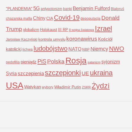
5G
Benjamin Fulford
"PLANDEMIA"
antypolonizm
banki
Białoruś
Covid-19
Donald
Chiny
CIA
chazarska mafia
depopulacja
Izrael
Trump
globalizm
Holokaust
III RP
II wojna światowa
koronawirus
Kościół
kontrola umysłu
Jarosław Kaczyński
ludobójstwo
NWO
Niemcy
NATO
katolicki
lichwa
NBP
Rosja
PiS
Polska
syjonizm
pieniądz
pedofilia
satanizm
szczepionki
ukraina
UE
Syria
szczepienia
USA
Żydzi
Watykan
Władimir Putin
wybory
ZSRR