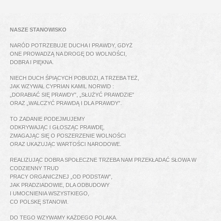
NASZE STANOWISKO
NARÓD POTRZEBUJE DUCHA I PRAWDY, GDYŻ
ONE PROWADZĄ NA DROGĘ DO WOLNOŚCI,
DOBRA I PIĘKNA.
NIECH DUCH ŚPIĄCYCH POBUDZI, A TRZEBA TEŻ,
JAK WZYWAŁ CYPRIAN KAMIL NORWID :
„DORABIAĆ SIĘ PRAWDY”, „SŁUŻYĆ PRAWDZIE”
ORAZ „WALCZYĆ PRAWDĄ I DLA PRAWDY”.
TO ZADANIE PODEJMUJEMY
ODKRYWAJĄC I GŁOSZĄC PRAWDĘ,
ZMAGAJĄC SIĘ O POSZERZENIE WOLNOŚCI
ORAZ UKAZUJĄC WARTOŚCI NARODOWE.
REALIZUJĄC DOBRA SPOŁECZNE TRZEBA NAM PRZEKŁADAĆ SŁOWA W
CODZIENNY TRUD
PRACY ORGANICZNEJ „OD PODSTAW”,
JAK PRADZIADOWIE, DLA ODBUDOWY
I UMOCNIENIA WSZYSTKIEGO,
CO POLSKĘ STANOWI.
DO TEGO WZYWAMY KAŻDEGO POLAKA.