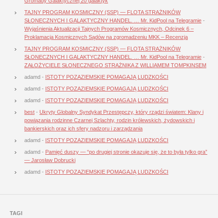
Gromady Galaktycznej 20 galaktyk
TAJNY PROGRAM KOSMICZNY (SSP) — FLOTA STRAŻNIKÓW
SŁONECZNYCH I GALAKTYCZNY HANDEL. … Mr. KidPool na Telegramie
-
Wyjaśnienia Aktualizacji Tajnych Programów Kosmicznych, Odcinek 6 –
Proklamacja Kosmicznych Sądów na zgromadzeniu MKK – Recenzja
TAJNY PROGRAM KOSMICZNY (SSP) — FLOTA STRAŻNIKÓW
SŁONECZNYCH I GALAKTYCZNY HANDEL. … Mr. KidPool na Telegramie
-
ZAŁOŻYCIELE SŁONECZNEGO STRAŻNIKA Z WILLIAMEM TOMPKINSEM
adamd
-
ISTOTY POZAZIEMSKIE POMAGAJĄ LUDZKOŚCI
adamd
-
ISTOTY POZAZIEMSKIE POMAGAJĄ LUDZKOŚCI
adamd
-
ISTOTY POZAZIEMSKIE POMAGAJĄ LUDZKOŚCI
best
-
Ukryty Globalny Syndykat Przestępczy, który rządzi światem: Klany i
powiązania rodzinne Czarnej Szlachty, rodzin królewskich, żydowskich i
bankierskich oraz ich sfery nadzoru i zarządzania
adamd
-
ISTOTY POZAZIEMSKIE POMAGAJĄ LUDZKOŚCI
adamd
-
Pamięć duszy — “po drugiej stronie okazuje się, że to była tylko gra”
— Jarosław Dobrucki
adamd
-
ISTOTY POZAZIEMSKIE POMAGAJĄ LUDZKOŚCI
TAGI