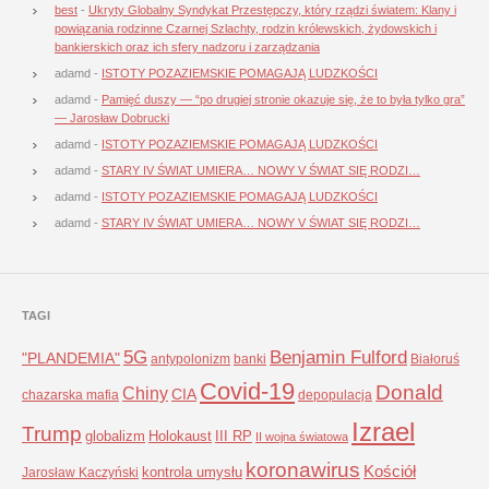
best
-
Ukryty Globalny Syndykat Przestępczy, który rządzi światem: Klany i
powiązania rodzinne Czarnej Szlachty, rodzin królewskich, żydowskich i
bankierskich oraz ich sfery nadzoru i zarządzania
adamd
-
ISTOTY POZAZIEMSKIE POMAGAJĄ LUDZKOŚCI
adamd
-
Pamięć duszy — “po drugiej stronie okazuje się, że to była tylko gra”
— Jarosław Dobrucki
adamd
-
ISTOTY POZAZIEMSKIE POMAGAJĄ LUDZKOŚCI
adamd
-
STARY IV ŚWIAT UMIERA… NOWY V ŚWIAT SIĘ RODZI…
adamd
-
ISTOTY POZAZIEMSKIE POMAGAJĄ LUDZKOŚCI
adamd
-
STARY IV ŚWIAT UMIERA… NOWY V ŚWIAT SIĘ RODZI…
TAGI
5G
Benjamin Fulford
"PLANDEMIA"
antypolonizm
banki
Białoruś
Covid-19
Donald
Chiny
CIA
chazarska mafia
depopulacja
Izrael
Trump
globalizm
Holokaust
III RP
II wojna światowa
koronawirus
Kościół
kontrola umysłu
Jarosław Kaczyński