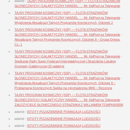
adamd
-
TAJNY PROGRAM KOSMICZNY (SSP) — FLOTA STRAŻNIKÓW
SŁONECZNYCH I GALAKTYCZNY HANDEL. … Mr. KidPool na Telegramie
TAJNY PROGRAM KOSMICZNY (SSP) — FLOTA STRAŻNIKÓW
SŁONECZNYCH I GALAKTYCZNY HANDEL. … Mr. KidPool na Telegramie
-
Wyjaśnienia Aktualizacji Tajnych Programów Kosmicznych, Odcinek 2
TAJNY PROGRAM KOSMICZNY (SSP) — FLOTA STRAŻNIKÓW
SŁONECZNYCH I GALAKTYCZNY HANDEL. … Mr. KidPool na Telegramie
-
Aktualizacje Tajnych Programów Kosmicznych, Odcinek 8 – Grupa Oriona,
Cz. 1
TAJNY PROGRAM KOSMICZNY (SSP) — FLOTA STRAŻNIKÓW
SŁONECZNYCH I GALAKTYCZNY HANDEL. … Mr. KidPool na Telegramie
-
Spotkanie Rady Super-Federacji Intergalaktycznej i Strażników Lokalnej
Gromady Galaktycznej 20 galaktyk
TAJNY PROGRAM KOSMICZNY (SSP) — FLOTA STRAŻNIKÓW
SŁONECZNYCH I GALAKTYCZNY HANDEL. … Mr. KidPool na Telegramie
-
Wyjaśnienia Aktualizacji Tajnych Programów Kosmicznych, Odcinek 6 –
Proklamacja Kosmicznych Sądów na zgromadzeniu MKK – Recenzja
TAJNY PROGRAM KOSMICZNY (SSP) — FLOTA STRAŻNIKÓW
SŁONECZNYCH I GALAKTYCZNY HANDEL. … Mr. KidPool na Telegramie
-
ZAŁOŻYCIELE SŁONECZNEGO STRAŻNIKA Z WILLIAMEM TOMPKINSEM
adamd
-
ISTOTY POZAZIEMSKIE POMAGAJĄ LUDZKOŚCI
adamd
-
ISTOTY POZAZIEMSKIE POMAGAJĄ LUDZKOŚCI
adamd
-
ISTOTY POZAZIEMSKIE POMAGAJĄ LUDZKOŚCI