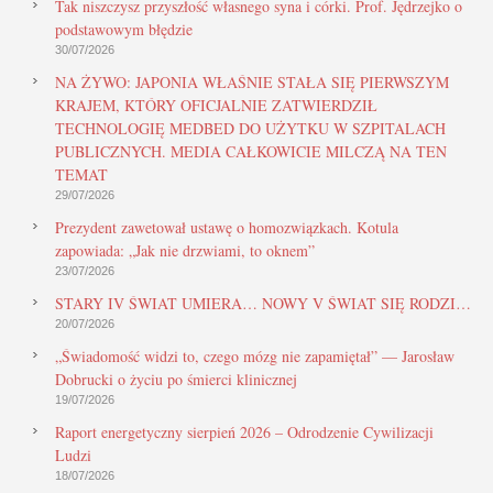
Tak niszczysz przyszłość własnego syna i córki. Prof. Jędrzejko o
podstawowym błędzie
30/07/2026
NA ŻYWO: JAPONIA WŁAŚNIE STAŁA SIĘ PIERWSZYM
KRAJEM, KTÓRY OFICJALNIE ZATWIERDZIŁ
TECHNOLOGIĘ MEDBED DO UŻYTKU W SZPITALACH
PUBLICZNYCH. MEDIA CAŁKOWICIE MILCZĄ NA TEN
TEMAT
29/07/2026
Prezydent zawetował ustawę o homozwiązkach. Kotula
zapowiada: „Jak nie drzwiami, to oknem”
23/07/2026
STARY IV ŚWIAT UMIERA… NOWY V ŚWIAT SIĘ RODZI…
20/07/2026
„Świadomość widzi to, czego mózg nie zapamiętał” — Jarosław
Dobrucki o życiu po śmierci klinicznej
19/07/2026
Raport energetyczny sierpień 2026 – Odrodzenie Cywilizacji
Ludzi
18/07/2026