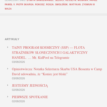
OZNACZONY JAKO:
DYMITR SAMOZWANIEC
,
JEZUICI
,
KŁUSZYN
,
MOSKWA
,
PAPIEŻ
PAWEŁ V
,
PIOTR SKARGA
,
ROKOSZ
,
ROSJA
,
SMOLEŃSK
,
WATYKAN
,
ZYGMUN III
WAZA
ARTYKUŁY
TAJNY PROGRAM KOSMICZNY (SSP) — FLOTA
STRAŻNIKÓW SŁONECZNYCH I GALAKTYCZNY
HANDEL. … Mr. KidPool na Telegramie
03/08/2026
Opiniotwórcza: Notatka Sekretarza Skarbu USA Bessenta w Camp
David udowadnia, że “Koniec jest bliski”
03/08/2026
JESTEŚMY JEDNOŚCIĄ
02/08/2026
PIERWSZE SPOTKANIE
02/08/2026