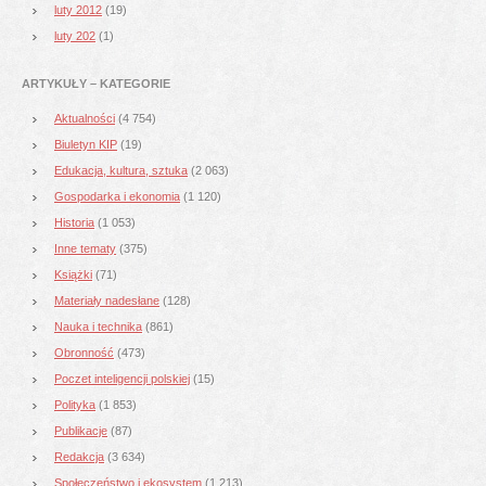
luty 2012
(19)
luty 202
(1)
ARTYKUŁY – KATEGORIE
Aktualności
(4 754)
Biuletyn KIP
(19)
Edukacja, kultura, sztuka
(2 063)
Gospodarka i ekonomia
(1 120)
Historia
(1 053)
Inne tematy
(375)
Książki
(71)
Materiały nadesłane
(128)
Nauka i technika
(861)
Obronność
(473)
Poczet inteligencji polskiej
(15)
Polityka
(1 853)
Publikacje
(87)
Redakcja
(3 634)
Społeczeństwo i ekosystem
(1 213)