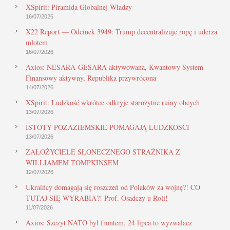
XSpirit: Piramida Globalnej Władzy
16/07/2026
X22 Report — Odcinek 3949: Trump decentralizuje ropę i uderza
młotem
16/07/2026
Axios: NESARA-GESARA aktywowana, Kwantowy System
Finansowy aktywny, Republika przywrócona
14/07/2026
XSpirit: Ludzkość wkrótce odkryje starożytne ruiny obcych
13/07/2026
ISTOTY POZAZIEMSKIE POMAGAJĄ LUDZKOŚCI
13/07/2026
ZAŁOŻYCIELE SŁONECZNEGO STRAŻNIKA Z
WILLIAMEM TOMPKINSEM
12/07/2026
Ukraińcy domagają się roszczeń od Polaków za wojnę?! CO
TUTAJ SIĘ WYRABIA?! Prof. Osadczy u Roli!
11/07/2026
Axios: Szczyt NATO był frontem, 24 lipca to wyzwalacz