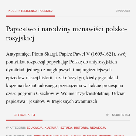
KLUB INTELIGENCJI POLSKIEJ
02/10/2018
Papiestwo i narodziny nienawiści polsko-
rosyjskiej
Antypamięci Piotra Skargi. Papież Paweł V (1605-1621), swój
pontyfikat rozpoczął popychając Polskę do antyrosyjskich
dymitriad, jednego z najgłupszych i najtragiczniejszych
epizodów naszej historii, a zakończył go, kiedy jego układ
krążenia doznał radosnego przeciążenia w trakcie procesji na
cześć pogromu Czechów w Wojnie Trzydziestoletniej. Udział
papiestwa i jezuitów w tragicznych awanturach
CZYTAJ DALEJ
SKOMENTUJ
W KATEGORII:
EDUKACJA, KULTURA, SZTUKA
,
HISTORIA
,
REDAKCJA