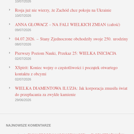
10/07/2026
Rosja już nie wierzy, że Zachód chce pokoju na Ukrainie
10/07/2026
ANNA GŁOWACZ – NA FALI WIELKICH ZMIAN (całość)
09/07/2026
04.07.2026. – Stany Zjednoczone obchodziły swoje 250. urodziny
08/07/2026
Pierwszy Poziom Nauki, Przekaz 25: WIELKA INICJACJA
02/07/2026
XSpirit: Koniec wojny o częstotliwości i początek otwartego
kontaktu z obcymi
02/07/2026
WIELKA DIAMENTOWA ILUZJA: Jak korporacja zmusiła świat
do przepłacania za zwykłe kamienie
29/06/2026
NAJNOWSZE KOMENTARZE