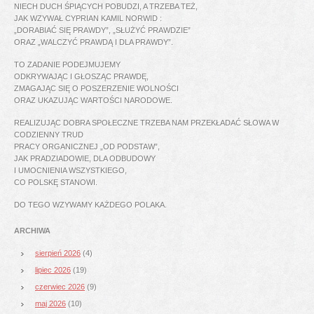
NIECH DUCH ŚPIĄCYCH POBUDZI, A TRZEBA TEŻ,
JAK WZYWAŁ CYPRIAN KAMIL NORWID :
„DORABIAĆ SIĘ PRAWDY”, „SŁUŻYĆ PRAWDZIE”
ORAZ „WALCZYĆ PRAWDĄ I DLA PRAWDY”.
TO ZADANIE PODEJMUJEMY
ODKRYWAJĄC I GŁOSZĄC PRAWDĘ,
ZMAGAJĄC SIĘ O POSZERZENIE WOLNOŚCI
ORAZ UKAZUJĄC WARTOŚCI NARODOWE.
REALIZUJĄC DOBRA SPOŁECZNE TRZEBA NAM PRZEKŁADAĆ SŁOWA W
CODZIENNY TRUD
PRACY ORGANICZNEJ „OD PODSTAW”,
JAK PRADZIADOWIE, DLA ODBUDOWY
I UMOCNIENIA WSZYSTKIEGO,
CO POLSKĘ STANOWI.
DO TEGO WZYWAMY KAŻDEGO POLAKA.
ARCHIWA
sierpień 2026
(4)
lipiec 2026
(19)
czerwiec 2026
(9)
maj 2026
(10)