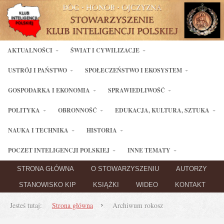
AKTUALNOŚCI
ŚWIAT I CYWILIZACJE
USTRÓJ I PAŃSTWO
SPOŁECZEŃSTWO I EKOSYSTEM
GOSPODARKA I EKONOMIA
SPRAWIEDLIWOŚĆ
POLITYKA
OBRONNOŚĆ
EDUKACJA, KULTURA, SZTUKA
NAUKA I TECHNIKA
HISTORIA
POCZET INTELIGENCJI POLSKIEJ
INNE TEMATY
STRONA GŁÓWNA
O STOWARZYSZENIU
AUTORZY
STANOWISKO KIP
KSIĄŻKI
WIDEO
KONTAKT
Jesteś tutaj:
Strona główna
Archiwum rokosz