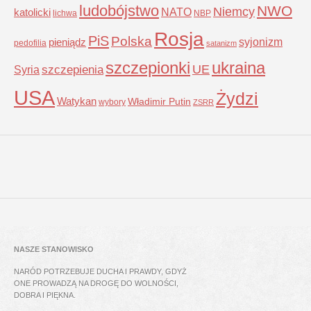
ludobójstwo
NWO
Niemcy
NATO
katolicki
lichwa
NBP
Rosja
PiS
Polska
syjonizm
pieniądz
pedofilia
satanizm
szczepionki
ukraina
UE
Syria
szczepienia
USA
Żydzi
Watykan
Władimir Putin
wybory
ZSRR
NASZE STANOWISKO
NARÓD POTRZEBUJE DUCHA I PRAWDY, GDYŻ
ONE PROWADZĄ NA DROGĘ DO WOLNOŚCI,
DOBRA I PIĘKNA.