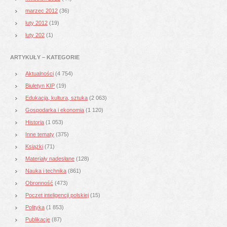
marzec 2012
(36)
luty 2012
(19)
luty 202
(1)
ARTYKUŁY – KATEGORIE
Aktualności
(4 754)
Biuletyn KIP
(19)
Edukacja, kultura, sztuka
(2 063)
Gospodarka i ekonomia
(1 120)
Historia
(1 053)
Inne tematy
(375)
Książki
(71)
Materiały nadesłane
(128)
Nauka i technika
(861)
Obronność
(473)
Poczet inteligencji polskiej
(15)
Polityka
(1 853)
Publikacje
(87)