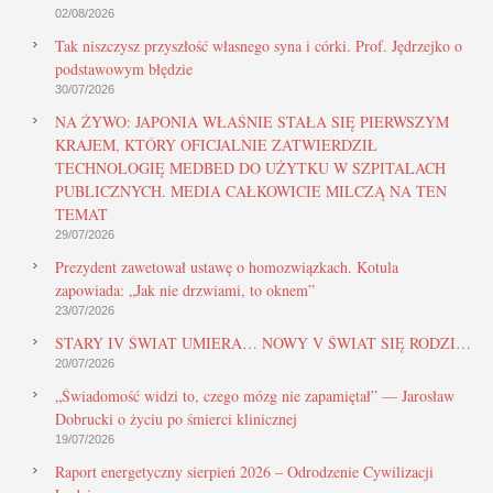
02/08/2026
Tak niszczysz przyszłość własnego syna i córki. Prof. Jędrzejko o
podstawowym błędzie
30/07/2026
NA ŻYWO: JAPONIA WŁAŚNIE STAŁA SIĘ PIERWSZYM
KRAJEM, KTÓRY OFICJALNIE ZATWIERDZIŁ
TECHNOLOGIĘ MEDBED DO UŻYTKU W SZPITALACH
PUBLICZNYCH. MEDIA CAŁKOWICIE MILCZĄ NA TEN
TEMAT
29/07/2026
Prezydent zawetował ustawę o homozwiązkach. Kotula
zapowiada: „Jak nie drzwiami, to oknem”
23/07/2026
STARY IV ŚWIAT UMIERA… NOWY V ŚWIAT SIĘ RODZI…
20/07/2026
„Świadomość widzi to, czego mózg nie zapamiętał” — Jarosław
Dobrucki o życiu po śmierci klinicznej
19/07/2026
Raport energetyczny sierpień 2026 – Odrodzenie Cywilizacji