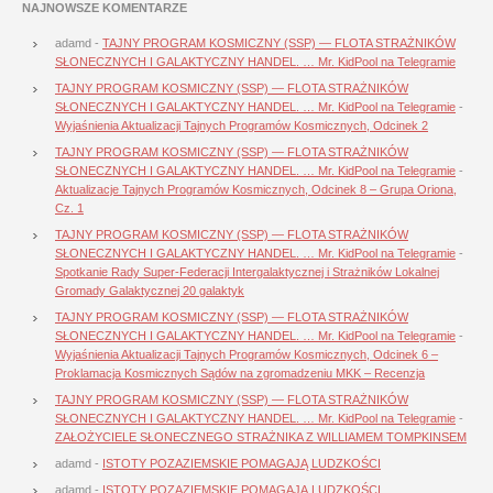
NAJNOWSZE KOMENTARZE
adamd
-
TAJNY PROGRAM KOSMICZNY (SSP) — FLOTA STRAŻNIKÓW
SŁONECZNYCH I GALAKTYCZNY HANDEL. … Mr. KidPool na Telegramie
TAJNY PROGRAM KOSMICZNY (SSP) — FLOTA STRAŻNIKÓW
SŁONECZNYCH I GALAKTYCZNY HANDEL. … Mr. KidPool na Telegramie
-
Wyjaśnienia Aktualizacji Tajnych Programów Kosmicznych, Odcinek 2
TAJNY PROGRAM KOSMICZNY (SSP) — FLOTA STRAŻNIKÓW
SŁONECZNYCH I GALAKTYCZNY HANDEL. … Mr. KidPool na Telegramie
-
Aktualizacje Tajnych Programów Kosmicznych, Odcinek 8 – Grupa Oriona,
Cz. 1
TAJNY PROGRAM KOSMICZNY (SSP) — FLOTA STRAŻNIKÓW
SŁONECZNYCH I GALAKTYCZNY HANDEL. … Mr. KidPool na Telegramie
-
Spotkanie Rady Super-Federacji Intergalaktycznej i Strażników Lokalnej
Gromady Galaktycznej 20 galaktyk
TAJNY PROGRAM KOSMICZNY (SSP) — FLOTA STRAŻNIKÓW
SŁONECZNYCH I GALAKTYCZNY HANDEL. … Mr. KidPool na Telegramie
-
Wyjaśnienia Aktualizacji Tajnych Programów Kosmicznych, Odcinek 6 –
Proklamacja Kosmicznych Sądów na zgromadzeniu MKK – Recenzja
TAJNY PROGRAM KOSMICZNY (SSP) — FLOTA STRAŻNIKÓW
SŁONECZNYCH I GALAKTYCZNY HANDEL. … Mr. KidPool na Telegramie
-
ZAŁOŻYCIELE SŁONECZNEGO STRAŻNIKA Z WILLIAMEM TOMPKINSEM
adamd
-
ISTOTY POZAZIEMSKIE POMAGAJĄ LUDZKOŚCI
adamd
-
ISTOTY POZAZIEMSKIE POMAGAJĄ LUDZKOŚCI