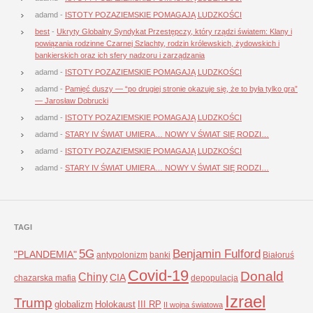
adamd
-
ISTOTY POZAZIEMSKIE POMAGAJĄ LUDZKOŚCI
best
-
Ukryty Globalny Syndykat Przestępczy, który rządzi światem: Klany i
powiązania rodzinne Czarnej Szlachty, rodzin królewskich, żydowskich i
bankierskich oraz ich sfery nadzoru i zarządzania
adamd
-
ISTOTY POZAZIEMSKIE POMAGAJĄ LUDZKOŚCI
adamd
-
Pamięć duszy — “po drugiej stronie okazuje się, że to była tylko gra”
— Jarosław Dobrucki
adamd
-
ISTOTY POZAZIEMSKIE POMAGAJĄ LUDZKOŚCI
adamd
-
STARY IV ŚWIAT UMIERA… NOWY V ŚWIAT SIĘ RODZI…
adamd
-
ISTOTY POZAZIEMSKIE POMAGAJĄ LUDZKOŚCI
adamd
-
STARY IV ŚWIAT UMIERA… NOWY V ŚWIAT SIĘ RODZI…
TAGI
5G
Benjamin Fulford
"PLANDEMIA"
antypolonizm
banki
Białoruś
Covid-19
Donald
Chiny
CIA
chazarska mafia
depopulacja
Izrael
Trump
globalizm
Holokaust
III RP
II wojna światowa