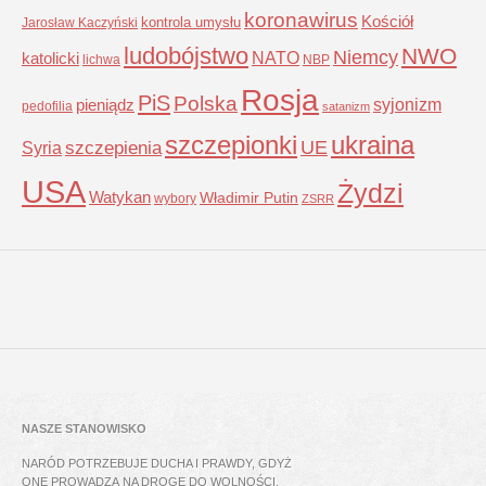
koronawirus
Kościół
kontrola umysłu
Jarosław Kaczyński
ludobójstwo
NWO
Niemcy
NATO
katolicki
lichwa
NBP
Rosja
PiS
Polska
syjonizm
pieniądz
pedofilia
satanizm
szczepionki
ukraina
UE
Syria
szczepienia
USA
Żydzi
Watykan
Władimir Putin
wybory
ZSRR
NASZE STANOWISKO
NARÓD POTRZEBUJE DUCHA I PRAWDY, GDYŻ
ONE PROWADZĄ NA DROGĘ DO WOLNOŚCI,