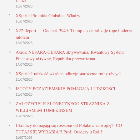
Ludzi
18/07/2026
XSpirit: Piramida Globalnej Władzy
16/07/2026
X22 Report — Odcinek 3949: Trump decentralizuje ropę i uderza
młotem
16/07/2026
Axios: NESARA-GESARA aktywowana, Kwantowy System
Finansowy aktywny, Republika przywrócona
14/07/2026
XSpirit: Ludzkość wkrótce odkryje starożytne ruiny obcych
13/07/2026
ISTOTY POZAZIEMSKIE POMAGAJĄ LUDZKOŚCI
13/07/2026
ZAŁOŻYCIELE SŁONECZNEGO STRAŻNIKA Z
WILLIAMEM TOMPKINSEM
12/07/2026
Ukraińcy domagają się roszczeń od Polaków za wojnę?! CO
TUTAJ SIĘ WYRABIA?! Prof. Osadczy u Roli!
11/07/2026