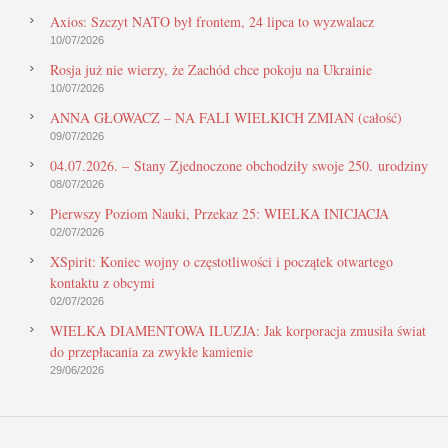
Axios: Szczyt NATO był frontem, 24 lipca to wyzwalacz
10/07/2026
Rosja już nie wierzy, że Zachód chce pokoju na Ukrainie
10/07/2026
ANNA GŁOWACZ – NA FALI WIELKICH ZMIAN (całość)
09/07/2026
04.07.2026. – Stany Zjednoczone obchodziły swoje 250. urodziny
08/07/2026
Pierwszy Poziom Nauki, Przekaz 25: WIELKA INICJACJA
02/07/2026
XSpirit: Koniec wojny o częstotliwości i początek otwartego
kontaktu z obcymi
02/07/2026
WIELKA DIAMENTOWA ILUZJA: Jak korporacja zmusiła świat
do przepłacania za zwykłe kamienie
29/06/2026