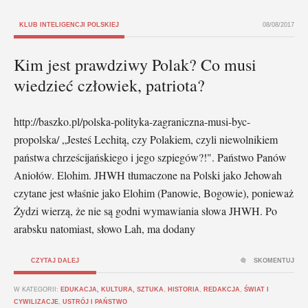
KLUB INTELIGENCJI POLSKIEJ
08/08/2017
Kim jest prawdziwy Polak? Co musi
wiedzieć człowiek, patriota?
http://baszko.pl/polska-polityka-zagraniczna-musi-byc-
propolska/ „Jesteś Lechitą, czy Polakiem, czyli niewolnikiem
państwa chrześcijańskiego i jego szpiegów?!". Państwo Panów
Aniołów. Elohim. JHWH tłumaczone na Polski jako Jehowah
czytane jest właśnie jako Elohim (Panowie, Bogowie), ponieważ
Żydzi wierzą, że nie są godni wymawiania słowa JHWH. Po
arabsku natomiast, słowo Lah, ma dodany
CZYTAJ DALEJ
SKOMENTUJ
W KATEGORII:
EDUKACJA, KULTURA, SZTUKA
,
HISTORIA
,
REDAKCJA
,
ŚWIAT I
CYWILIZACJE
,
USTRÓJ I PAŃSTWO