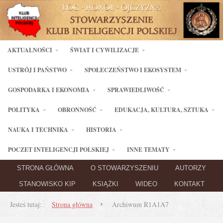
AKTUALNOŚCI
ŚWIAT I CYWILIZACJE
USTRÓJ I PAŃSTWO
SPOŁECZEŃSTWO I EKOSYSTEM
GOSPODARKA I EKONOMIA
SPRAWIEDLIWOŚĆ
POLITYKA
OBRONNOŚĆ
EDUKACJA, KULTURA, SZTUKA
NAUKA I TECHNIKA
HISTORIA
POCZET INTELIGENCJI POLSKIEJ
INNE TEMATY
STRONA GŁÓWNA
O STOWARZYSZENIU
AUTORZY
STANOWISKO KIP
KSIĄŻKI
WIDEO
KONTAKT
Jesteś tutaj:
Strona główna
Archiwum R1A1A7