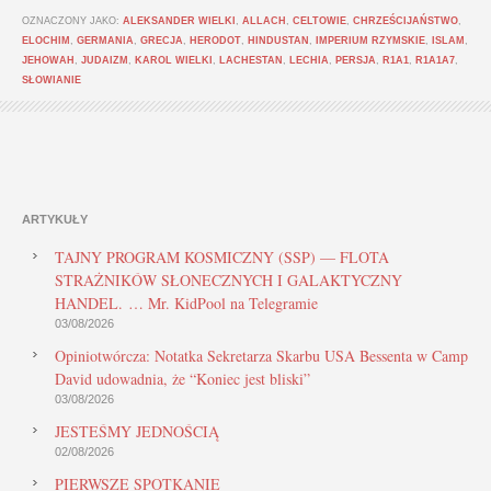
OZNACZONY JAKO:
ALEKSANDER WIELKI
,
ALLACH
,
CELTOWIE
,
CHRZEŚCIJAŃSTWO
,
ELOCHIM
,
GERMANIA
,
GRECJA
,
HERODOT
,
HINDUSTAN
,
IMPERIUM RZYMSKIE
,
ISLAM
,
JEHOWAH
,
JUDAIZM
,
KAROL WIELKI
,
LACHESTAN
,
LECHIA
,
PERSJA
,
R1A1
,
R1A1A7
,
SŁOWIANIE
ARTYKUŁY
TAJNY PROGRAM KOSMICZNY (SSP) — FLOTA
STRAŻNIKÓW SŁONECZNYCH I GALAKTYCZNY
HANDEL. … Mr. KidPool na Telegramie
03/08/2026
Opiniotwórcza: Notatka Sekretarza Skarbu USA Bessenta w Camp
David udowadnia, że “Koniec jest bliski”
03/08/2026
JESTEŚMY JEDNOŚCIĄ
02/08/2026
PIERWSZE SPOTKANIE