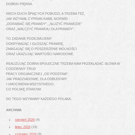
DOBRA I PIĘKNA.
NIECH DUCH ŚPIĄCYCH POBUDZI, A TRZEBA TEŻ,
JAK WZYWAŁ CYPRIAN KAMIL NORWID :
„DORABIAĆ SIĘ PRAWDY”, „SŁUŻYĆ PRAWDZIE”
ORAZ „WALCZYĆ PRAWDĄ I DLA PRAWDY”.
TO ZADANIE PODEJMUJEMY
ODKRYWAJĄC I GŁOSZĄC PRAWDĘ,
ZMAGAJĄC SIĘ O POSZERZENIE WOLNOŚCI
ORAZ UKAZUJĄC WARTOŚCI NARODOWE.
REALIZUJĄC DOBRA SPOŁECZNE TRZEBA NAM PRZEKŁADAĆ SŁOWA W
CODZIENNY TRUD
PRACY ORGANICZNEJ „OD PODSTAW”,
JAK PRADZIADOWIE, DLA ODBUDOWY
I UMOCNIENIA WSZYSTKIEGO,
CO POLSKĘ STANOWI.
DO TEGO WZYWAMY KAŻDEGO POLAKA.
ARCHIWA
sierpień 2026
(4)
lipiec 2026
(19)
czerwiec 2026
(9)