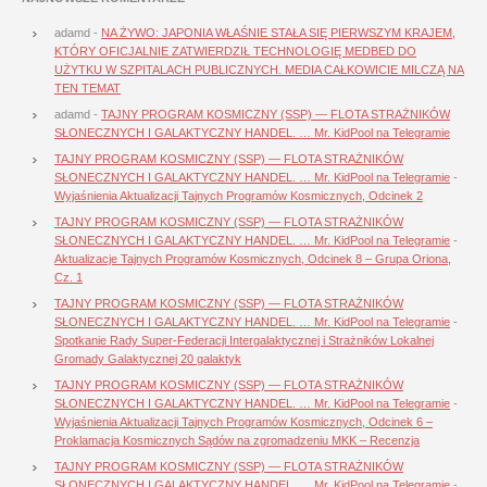
adamd
-
NA ŻYWO: JAPONIA WŁAŚNIE STAŁA SIĘ PIERWSZYM KRAJEM,
KTÓRY OFICJALNIE ZATWIERDZIŁ TECHNOLOGIĘ MEDBED DO
UŻYTKU W SZPITALACH PUBLICZNYCH. MEDIA CAŁKOWICIE MILCZĄ NA
TEN TEMAT
adamd
-
TAJNY PROGRAM KOSMICZNY (SSP) — FLOTA STRAŻNIKÓW
SŁONECZNYCH I GALAKTYCZNY HANDEL. … Mr. KidPool na Telegramie
TAJNY PROGRAM KOSMICZNY (SSP) — FLOTA STRAŻNIKÓW
SŁONECZNYCH I GALAKTYCZNY HANDEL. … Mr. KidPool na Telegramie
-
Wyjaśnienia Aktualizacji Tajnych Programów Kosmicznych, Odcinek 2
TAJNY PROGRAM KOSMICZNY (SSP) — FLOTA STRAŻNIKÓW
SŁONECZNYCH I GALAKTYCZNY HANDEL. … Mr. KidPool na Telegramie
-
Aktualizacje Tajnych Programów Kosmicznych, Odcinek 8 – Grupa Oriona,
Cz. 1
TAJNY PROGRAM KOSMICZNY (SSP) — FLOTA STRAŻNIKÓW
SŁONECZNYCH I GALAKTYCZNY HANDEL. … Mr. KidPool na Telegramie
-
Spotkanie Rady Super-Federacji Intergalaktycznej i Strażników Lokalnej
Gromady Galaktycznej 20 galaktyk
TAJNY PROGRAM KOSMICZNY (SSP) — FLOTA STRAŻNIKÓW
SŁONECZNYCH I GALAKTYCZNY HANDEL. … Mr. KidPool na Telegramie
-
Wyjaśnienia Aktualizacji Tajnych Programów Kosmicznych, Odcinek 6 –
Proklamacja Kosmicznych Sądów na zgromadzeniu MKK – Recenzja
TAJNY PROGRAM KOSMICZNY (SSP) — FLOTA STRAŻNIKÓW
SŁONECZNYCH I GALAKTYCZNY HANDEL. … Mr. KidPool na Telegramie
-