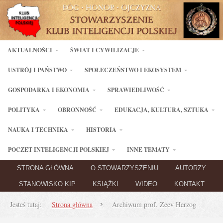
AKTUALNOŚCI
ŚWIAT I CYWILIZACJE
USTRÓJ I PAŃSTWO
SPOŁECZEŃSTWO I EKOSYSTEM
GOSPODARKA I EKONOMIA
SPRAWIEDLIWOŚĆ
POLITYKA
OBRONNOŚĆ
EDUKACJA, KULTURA, SZTUKA
NAUKA I TECHNIKA
HISTORIA
POCZET INTELIGENCJI POLSKIEJ
INNE TEMATY
STRONA GŁÓWNA
O STOWARZYSZENIU
AUTORZY
STANOWISKO KIP
KSIĄŻKI
WIDEO
KONTAKT
Jesteś tutaj:
Strona główna
Archiwum prof. Zeev Herzog