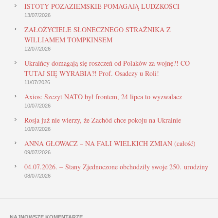
ISTOTY POZAZIEMSKIE POMAGAJĄ LUDZKOŚCI
13/07/2026
ZAŁOŻYCIELE SŁONECZNEGO STRAŻNIKA Z
WILLIAMEM TOMPKINSEM
12/07/2026
Ukraińcy domagają się roszczeń od Polaków za wojnę?! CO
TUTAJ SIĘ WYRABIA?! Prof. Osadczy u Roli!
11/07/2026
Axios: Szczyt NATO był frontem, 24 lipca to wyzwalacz
10/07/2026
Rosja już nie wierzy, że Zachód chce pokoju na Ukrainie
10/07/2026
ANNA GŁOWACZ – NA FALI WIELKICH ZMIAN (całość)
09/07/2026
04.07.2026. – Stany Zjednoczone obchodziły swoje 250. urodziny
08/07/2026
NAJNOWSZE KOMENTARZE