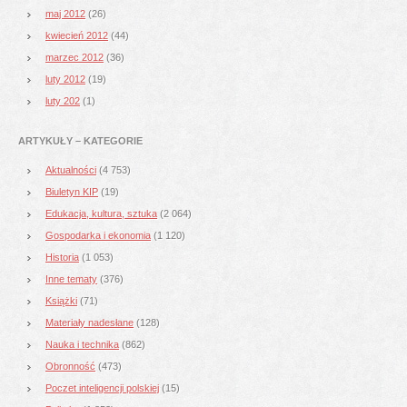
maj 2012
(26)
kwiecień 2012
(44)
marzec 2012
(36)
luty 2012
(19)
luty 202
(1)
ARTYKUŁY – KATEGORIE
Aktualności
(4 753)
Biuletyn KIP
(19)
Edukacja, kultura, sztuka
(2 064)
Gospodarka i ekonomia
(1 120)
Historia
(1 053)
Inne tematy
(376)
Książki
(71)
Materiały nadesłane
(128)
Nauka i technika
(862)
Obronność
(473)
Poczet inteligencji polskiej
(15)