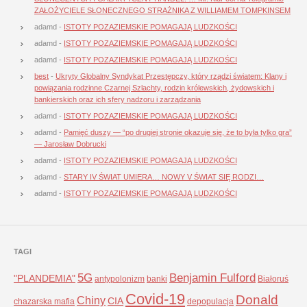
ZAŁOŻYCIELE SŁONECZNEGO STRAŻNIKA Z WILLIAMEM TOMPKINSEM
adamd
-
ISTOTY POZAZIEMSKIE POMAGAJĄ LUDZKOŚCI
adamd
-
ISTOTY POZAZIEMSKIE POMAGAJĄ LUDZKOŚCI
adamd
-
ISTOTY POZAZIEMSKIE POMAGAJĄ LUDZKOŚCI
best
-
Ukryty Globalny Syndykat Przestępczy, który rządzi światem: Klany i
powiązania rodzinne Czarnej Szlachty, rodzin królewskich, żydowskich i
bankierskich oraz ich sfery nadzoru i zarządzania
adamd
-
ISTOTY POZAZIEMSKIE POMAGAJĄ LUDZKOŚCI
adamd
-
Pamięć duszy — “po drugiej stronie okazuje się, że to była tylko gra”
— Jarosław Dobrucki
adamd
-
ISTOTY POZAZIEMSKIE POMAGAJĄ LUDZKOŚCI
adamd
-
STARY IV ŚWIAT UMIERA… NOWY V ŚWIAT SIĘ RODZI…
adamd
-
ISTOTY POZAZIEMSKIE POMAGAJĄ LUDZKOŚCI
TAGI
5G
Benjamin Fulford
"PLANDEMIA"
antypolonizm
banki
Białoruś
Covid-19
Donald
Chiny
CIA
chazarska mafia
depopulacja