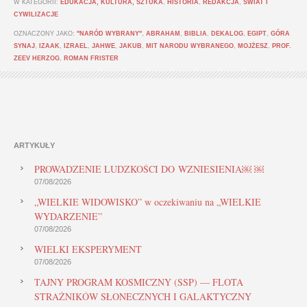
W KATEGORII:
EDUKACJA, KULTURA, SZTUKA
,
HISTORIA
,
REDAKCJA
,
ŚWIAT I
CYWILIZACJE
OZNACZONY JAKO:
"NARÓD WYBRANY"
,
ABRAHAM
,
BIBLIA
,
DEKALOG
,
EGIPT
,
GÓRA
SYNAJ
,
IZAAK
,
IZRAEL
,
JAHWE
,
JAKUB
,
MIT NARODU WYBRANEGO
,
MOJŻESZ
,
PROF.
ZEEV HERZOG
,
ROMAN FRISTER
ARTYKUŁY
PROWADZENIE LUDZKOŚCI DO WZNIESIENIA￼ ￼
07/08/2026
„WIELKIE WIDOWISKO” w oczekiwaniu na „WIELKIE
WYDARZENIE”
07/08/2026
WIELKI EKSPERYMENT
07/08/2026
TAJNY PROGRAM KOSMICZNY (SSP) — FLOTA
STRAŻNIKÓW SŁONECZNYCH I GALAKTYCZNY