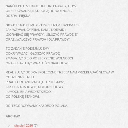
NARÓD POTRZEBUJE DUCHA I PRAWDY, GDYŻ
ONE PROWADZĄ NA DROGĘ DO WOLNOŚCI,
DOBRA I PIĘKNA.
NIECH DUCH ŚPIĄCYCH POBUDZI, A TRZEBA TEŻ,
JAK WZYWAŁ CYPRIAN KAMIL NORWID :
„DORABIAĆ SIĘ PRAWDY”, „SŁUŻYĆ PRAWDZIE”
ORAZ „WALCZYĆ PRAWDĄ I DLA PRAWDY”.
TO ZADANIE PODEJMUJEMY
ODKRYWAJĄC I GŁOSZĄC PRAWDĘ,
ZMAGAJĄC SIĘ O POSZERZENIE WOLNOŚCI
ORAZ UKAZUJĄC WARTOŚCI NARODOWE.
REALIZUJĄC DOBRA SPOŁECZNE TRZEBA NAM PRZEKŁADAĆ SŁOWA W
CODZIENNY TRUD
PRACY ORGANICZNEJ „OD PODSTAW”,
JAK PRADZIADOWIE, DLA ODBUDOWY
I UMOCNIENIA WSZYSTKIEGO,
CO POLSKĘ STANOWI.
DO TEGO WZYWAMY KAŻDEGO POLAKA.
ARCHIWA
sierpień 2026
(7)