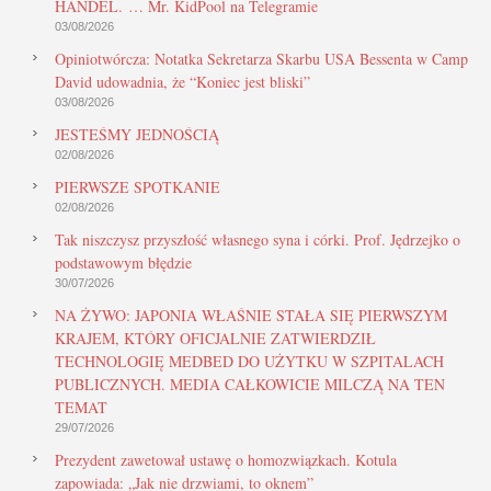
HANDEL. … Mr. KidPool na Telegramie
03/08/2026
Opiniotwórcza: Notatka Sekretarza Skarbu USA Bessenta w Camp
David udowadnia, że “Koniec jest bliski”
03/08/2026
JESTEŚMY JEDNOŚCIĄ
02/08/2026
PIERWSZE SPOTKANIE
02/08/2026
Tak niszczysz przyszłość własnego syna i córki. Prof. Jędrzejko o
podstawowym błędzie
30/07/2026
NA ŻYWO: JAPONIA WŁAŚNIE STAŁA SIĘ PIERWSZYM
KRAJEM, KTÓRY OFICJALNIE ZATWIERDZIŁ
TECHNOLOGIĘ MEDBED DO UŻYTKU W SZPITALACH
PUBLICZNYCH. MEDIA CAŁKOWICIE MILCZĄ NA TEN
TEMAT
29/07/2026
Prezydent zawetował ustawę o homozwiązkach. Kotula
zapowiada: „Jak nie drzwiami, to oknem”