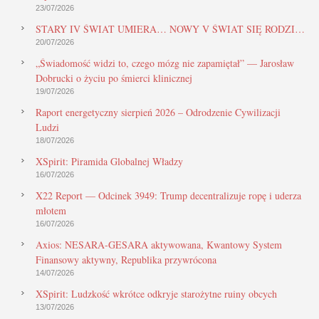
23/07/2026
STARY IV ŚWIAT UMIERA… NOWY V ŚWIAT SIĘ RODZI…
20/07/2026
„Świadomość widzi to, czego mózg nie zapamiętał” — Jarosław
Dobrucki o życiu po śmierci klinicznej
19/07/2026
Raport energetyczny sierpień 2026 – Odrodzenie Cywilizacji
Ludzi
18/07/2026
XSpirit: Piramida Globalnej Władzy
16/07/2026
X22 Report — Odcinek 3949: Trump decentralizuje ropę i uderza
młotem
16/07/2026
Axios: NESARA-GESARA aktywowana, Kwantowy System
Finansowy aktywny, Republika przywrócona
14/07/2026
XSpirit: Ludzkość wkrótce odkryje starożytne ruiny obcych
13/07/2026