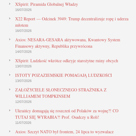
XSpirit: Piramida Globalnej Władzy
16/07/2026
X22 Report — Odcinek 3949: Trump decentralizuje ropę i uderza
młotem
16/07/2026
Axios: NESARA-GESARA aktywowana, Kwantowy System
Finansowy aktywny, Republika przywrócona
14/07/2026
XSpirit: Ludzkość wkrótce odkryje starożytne ruiny obcych
13/07/2026
ISTOTY POZAZIEMSKIE POMAGAJĄ LUDZKOŚCI
13/07/2026
ZAŁOŻYCIELE SŁONECZNEGO STRAŻNIKA Z
WILLIAMEM TOMPKINSEM
12/07/2026
Ukraińcy domagają się roszczeń od Polaków za wojnę?! CO
TUTAJ SIĘ WYRABIA?! Prof. Osadczy u Roli!
11/07/2026
Axios: Szczyt NATO był frontem, 24 lipca to wyzwalacz