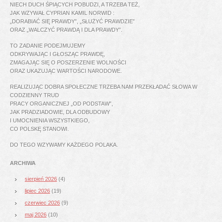
NIECH DUCH ŚPIĄCYCH POBUDZI, A TRZEBA TEŻ,
JAK WZYWAŁ CYPRIAN KAMIL NORWID :
„DORABIAĆ SIĘ PRAWDY”, „SŁUŻYĆ PRAWDZIE”
ORAZ „WALCZYĆ PRAWDĄ I DLA PRAWDY”.
TO ZADANIE PODEJMUJEMY
ODKRYWAJĄC I GŁOSZĄC PRAWDĘ,
ZMAGAJĄC SIĘ O POSZERZENIE WOLNOŚCI
ORAZ UKAZUJĄC WARTOŚCI NARODOWE.
REALIZUJĄC DOBRA SPOŁECZNE TRZEBA NAM PRZEKŁADAĆ SŁOWA W
CODZIENNY TRUD
PRACY ORGANICZNEJ „OD PODSTAW”,
JAK PRADZIADOWIE, DLA ODBUDOWY
I UMOCNIENIA WSZYSTKIEGO,
CO POLSKĘ STANOWI.
DO TEGO WZYWAMY KAŻDEGO POLAKA.
ARCHIWA
sierpień 2026
(4)
lipiec 2026
(19)
czerwiec 2026
(9)
maj 2026
(10)