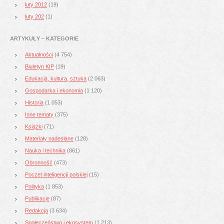
luty 2012
(19)
luty 202
(1)
ARTYKUŁY – KATEGORIE
Aktualności
(4 754)
Biuletyn KIP
(19)
Edukacja, kultura, sztuka
(2 063)
Gospodarka i ekonomia
(1 120)
Historia
(1 053)
Inne tematy
(375)
Książki
(71)
Materiały nadesłane
(128)
Nauka i technika
(861)
Obronność
(473)
Poczet inteligencji polskiej
(15)
Polityka
(1 853)
Publikacje
(87)
Redakcja
(3 634)
Społeczeństwo i ekosystem
(1 213)