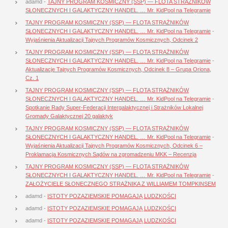
adamd
-
TAJNY PROGRAM KOSMICZNY (SSP) — FLOTA STRAŻNIKÓW
SŁONECZNYCH I GALAKTYCZNY HANDEL. … Mr. KidPool na Telegramie
TAJNY PROGRAM KOSMICZNY (SSP) — FLOTA STRAŻNIKÓW
SŁONECZNYCH I GALAKTYCZNY HANDEL. … Mr. KidPool na Telegramie
-
Wyjaśnienia Aktualizacji Tajnych Programów Kosmicznych, Odcinek 2
TAJNY PROGRAM KOSMICZNY (SSP) — FLOTA STRAŻNIKÓW
SŁONECZNYCH I GALAKTYCZNY HANDEL. … Mr. KidPool na Telegramie
-
Aktualizacje Tajnych Programów Kosmicznych, Odcinek 8 – Grupa Oriona,
Cz. 1
TAJNY PROGRAM KOSMICZNY (SSP) — FLOTA STRAŻNIKÓW
SŁONECZNYCH I GALAKTYCZNY HANDEL. … Mr. KidPool na Telegramie
-
Spotkanie Rady Super-Federacji Intergalaktycznej i Strażników Lokalnej
Gromady Galaktycznej 20 galaktyk
TAJNY PROGRAM KOSMICZNY (SSP) — FLOTA STRAŻNIKÓW
SŁONECZNYCH I GALAKTYCZNY HANDEL. … Mr. KidPool na Telegramie
-
Wyjaśnienia Aktualizacji Tajnych Programów Kosmicznych, Odcinek 6 –
Proklamacja Kosmicznych Sądów na zgromadzeniu MKK – Recenzja
TAJNY PROGRAM KOSMICZNY (SSP) — FLOTA STRAŻNIKÓW
SŁONECZNYCH I GALAKTYCZNY HANDEL. … Mr. KidPool na Telegramie
-
ZAŁOŻYCIELE SŁONECZNEGO STRAŻNIKA Z WILLIAMEM TOMPKINSEM
adamd
-
ISTOTY POZAZIEMSKIE POMAGAJĄ LUDZKOŚCI
adamd
-
ISTOTY POZAZIEMSKIE POMAGAJĄ LUDZKOŚCI
adamd
-
ISTOTY POZAZIEMSKIE POMAGAJĄ LUDZKOŚCI