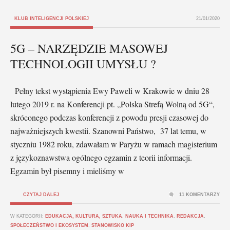
KLUB INTELIGENCJI POLSKIEJ
21/01/2020
5G – NARZĘDZIE MASOWEJ
TECHNOLOGII UMYSŁU ?
Pełny tekst wystąpienia Ewy Paweli w Krakowie w dniu 28
lutego 2019 r. na Konferencji pt. „Polska Strefą Wolną od 5G“,
skróconego podczas konferencji z powodu presji czasowej do
najważniejszych kwestii. Szanowni Państwo, 37 lat temu, w
styczniu 1982 roku, zdawałam w Paryżu w ramach magisterium
z językoznawstwa ogólnego egzamin z teorii informacji.
Egzamin był pisemny i mieliśmy w
CZYTAJ DALEJ
11 KOMENTARZY
W KATEGORII:
EDUKACJA, KULTURA, SZTUKA
,
NAUKA I TECHNIKA
,
REDAKCJA
,
SPOŁECZEŃSTWO I EKOSYSTEM
,
STANOWISKO KIP