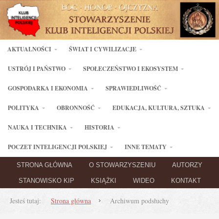
AKTUALNOŚCI
ŚWIAT I CYWILIZACJE
USTRÓJ I PAŃSTWO
SPOŁECZEŃSTWO I EKOSYSTEM
GOSPODARKA I EKONOMIA
SPRAWIEDLIWOŚĆ
POLITYKA
OBRONNOŚĆ
EDUKACJA, KULTURA, SZTUKA
NAUKA I TECHNIKA
HISTORIA
POCZET INTELIGENCJI POLSKIEJ
INNE TEMATY
STRONA GŁÓWNA
O STOWARZYSZENIU
AUTORZY
STANOWISKO KIP
KSIĄŻKI
WIDEO
KONTAKT
Jesteś tutaj:
Strona główna
Archiwum podsłuchy