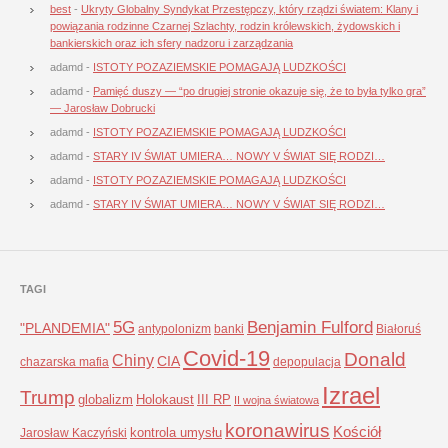
best
-
Ukryty Globalny Syndykat Przestępczy, który rządzi światem: Klany i
powiązania rodzinne Czarnej Szlachty, rodzin królewskich, żydowskich i
bankierskich oraz ich sfery nadzoru i zarządzania
adamd
-
ISTOTY POZAZIEMSKIE POMAGAJĄ LUDZKOŚCI
adamd
-
Pamięć duszy — “po drugiej stronie okazuje się, że to była tylko gra”
— Jarosław Dobrucki
adamd
-
ISTOTY POZAZIEMSKIE POMAGAJĄ LUDZKOŚCI
adamd
-
STARY IV ŚWIAT UMIERA… NOWY V ŚWIAT SIĘ RODZI…
adamd
-
ISTOTY POZAZIEMSKIE POMAGAJĄ LUDZKOŚCI
adamd
-
STARY IV ŚWIAT UMIERA… NOWY V ŚWIAT SIĘ RODZI…
TAGI
5G
Benjamin Fulford
"PLANDEMIA"
antypolonizm
banki
Białoruś
Covid-19
Donald
Chiny
CIA
chazarska mafia
depopulacja
Izrael
Trump
globalizm
Holokaust
III RP
II wojna światowa
koronawirus
Kościół
kontrola umysłu
Jarosław Kaczyński