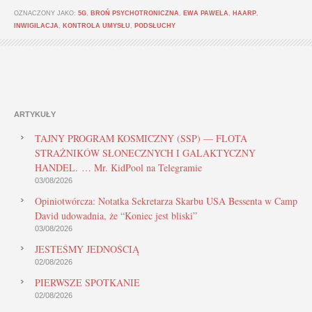
OZNACZONY JAKO:
5G
,
BROŃ PSYCHOTRONICZNA
,
EWA PAWELA
,
HAARP
,
INWIGILACJA
,
KONTROLA UMYSŁU
,
PODSŁUCHY
ARTYKUŁY
TAJNY PROGRAM KOSMICZNY (SSP) — FLOTA
STRAŻNIKÓW SŁONECZNYCH I GALAKTYCZNY
HANDEL. … Mr. KidPool na Telegramie
03/08/2026
Opiniotwórcza: Notatka Sekretarza Skarbu USA Bessenta w Camp
David udowadnia, że “Koniec jest bliski”
03/08/2026
JESTEŚMY JEDNOŚCIĄ
02/08/2026
PIERWSZE SPOTKANIE
02/08/2026