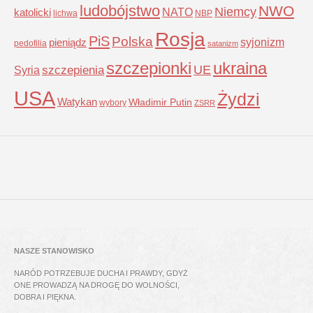
ludobójstwo
NWO
Niemcy
NATO
katolicki
lichwa
NBP
Rosja
PiS
Polska
syjonizm
pieniądz
pedofilia
satanizm
szczepionki
ukraina
UE
Syria
szczepienia
USA
Żydzi
Watykan
Władimir Putin
wybory
ZSRR
NASZE STANOWISKO
NARÓD POTRZEBUJE DUCHA I PRAWDY, GDYŻ
ONE PROWADZĄ NA DROGĘ DO WOLNOŚCI,
DOBRA I PIĘKNA.