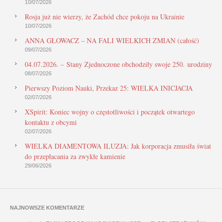
10/07/2026
Rosja już nie wierzy, że Zachód chce pokoju na Ukrainie
10/07/2026
ANNA GŁOWACZ – NA FALI WIELKICH ZMIAN (całość)
09/07/2026
04.07.2026. – Stany Zjednoczone obchodziły swoje 250. urodziny
08/07/2026
Pierwszy Poziom Nauki, Przekaz 25: WIELKA INICJACJA
02/07/2026
XSpirit: Koniec wojny o częstotliwości i początek otwartego
kontaktu z obcymi
02/07/2026
WIELKA DIAMENTOWA ILUZJA: Jak korporacja zmusiła świat
do przepłacania za zwykłe kamienie
29/06/2026
NAJNOWSZE KOMENTARZE