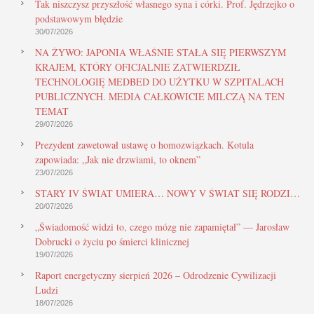
Tak niszczysz przyszłość własnego syna i córki. Prof. Jędrzejko o
podstawowym błędzie
30/07/2026
NA ŻYWO: JAPONIA WŁAŚNIE STAŁA SIĘ PIERWSZYM
KRAJEM, KTÓRY OFICJALNIE ZATWIERDZIŁ
TECHNOLOGIĘ MEDBED DO UŻYTKU W SZPITALACH
PUBLICZNYCH. MEDIA CAŁKOWICIE MILCZĄ NA TEN
TEMAT
29/07/2026
Prezydent zawetował ustawę o homozwiązkach. Kotula
zapowiada: „Jak nie drzwiami, to oknem”
23/07/2026
STARY IV ŚWIAT UMIERA… NOWY V ŚWIAT SIĘ RODZI…
20/07/2026
„Świadomość widzi to, czego mózg nie zapamiętał” — Jarosław
Dobrucki o życiu po śmierci klinicznej
19/07/2026
Raport energetyczny sierpień 2026 – Odrodzenie Cywilizacji
Ludzi
18/07/2026