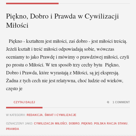
Piękno, Dobro i Prawda w Cywilizacji
Miłości
Piękno - kształtem jest miłości, zaś dobro - jest miłości treścią.
Jeżeli kształt i treść miłości odpowiadają sobie, wówczas
oceniamy to jako Prawdę i mówimy o prawdziwej miłości, czyli
po prostu o Miłości. W ten sposób trzy cechy bytu Piękno,
Dobro i Prawda, które wyrastają z Miłości, są jej ekspresją.
Żadna z tych cech nie jest relatywna, choć ludzie od wieków,
często je
CZYTAJ DALEJ
1 COMMENT
W KATEGORII:
REDAKCJA
,
ŚWIAT I CYWILIZACJE
OZNACZONY JAKO:
CYWILIZACJA MIŁOŚCI
,
DOBRO
,
PIĘKNO
,
POLSKA RACJA STANU
,
PRAWDA