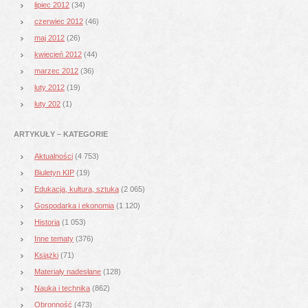
lipiec 2012
(34)
czerwiec 2012
(46)
maj 2012
(26)
kwiecień 2012
(44)
marzec 2012
(36)
luty 2012
(19)
luty 202
(1)
ARTYKUŁY – KATEGORIE
Aktualności
(4 753)
Biuletyn KIP
(19)
Edukacja, kultura, sztuka
(2 065)
Gospodarka i ekonomia
(1 120)
Historia
(1 053)
Inne tematy
(376)
Książki
(71)
Materiały nadesłane
(128)
Nauka i technika
(862)
Obronność
(473)