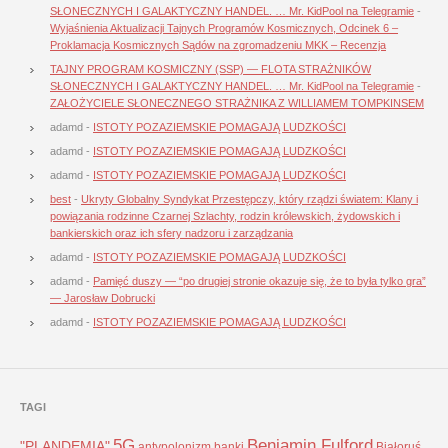
SŁONECZNYCH I GALAKTYCZNY HANDEL. … Mr. KidPool na Telegramie
-
Wyjaśnienia Aktualizacji Tajnych Programów Kosmicznych, Odcinek 6 –
Proklamacja Kosmicznych Sądów na zgromadzeniu MKK – Recenzja
TAJNY PROGRAM KOSMICZNY (SSP) — FLOTA STRAŻNIKÓW
SŁONECZNYCH I GALAKTYCZNY HANDEL. … Mr. KidPool na Telegramie
-
ZAŁOŻYCIELE SŁONECZNEGO STRAŻNIKA Z WILLIAMEM TOMPKINSEM
adamd
-
ISTOTY POZAZIEMSKIE POMAGAJĄ LUDZKOŚCI
adamd
-
ISTOTY POZAZIEMSKIE POMAGAJĄ LUDZKOŚCI
adamd
-
ISTOTY POZAZIEMSKIE POMAGAJĄ LUDZKOŚCI
best
-
Ukryty Globalny Syndykat Przestępczy, który rządzi światem: Klany i
powiązania rodzinne Czarnej Szlachty, rodzin królewskich, żydowskich i
bankierskich oraz ich sfery nadzoru i zarządzania
adamd
-
ISTOTY POZAZIEMSKIE POMAGAJĄ LUDZKOŚCI
adamd
-
Pamięć duszy — “po drugiej stronie okazuje się, że to była tylko gra”
— Jarosław Dobrucki
adamd
-
ISTOTY POZAZIEMSKIE POMAGAJĄ LUDZKOŚCI
TAGI
5G
Benjamin Fulford
"PLANDEMIA"
antypolonizm
banki
Białoruś