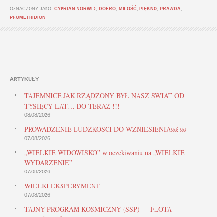
OZNACZONY JAKO:
CYPRIAN NORWID
,
DOBRO
,
MIŁOŚĆ
,
PIĘKNO
,
PRAWDA
,
PROMETHIDION
ARTYKUŁY
TAJEMNICE JAK RZĄDZONY BYŁ NASZ ŚWIAT OD
TYSIĘCY LAT… DO TERAZ !!!
08/08/2026
PROWADZENIE LUDZKOŚCI DO WZNIESIENIA￼ ￼
07/08/2026
„WIELKIE WIDOWISKO” w oczekiwaniu na „WIELKIE
WYDARZENIE”
07/08/2026
WIELKI EKSPERYMENT
07/08/2026
TAJNY PROGRAM KOSMICZNY (SSP) — FLOTA