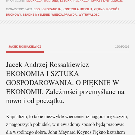
W KATEGORII:
EDUKACJA, KULTURA, SZTUKA
,
REDAKCJA
,
ŚWIAT I CYWILIZACJE
OZNACZONY JAKO:
EGO
,
IGNORANCJA
,
KONTROLA UMYSŁU
,
PIĘKNO
,
ROZWÓJ
DUCHOWY
,
STADNE MYŚLENIE
,
WIEDZA.PRAWDA
,
WYTRWAŁOŚĆ
JACEK ROSSAKIEWICZ
15/02/2016
Jacek Andrzej Rossakiewicz
EKONOMIA I SZTUKA
GOSPODAROWANIA. O PIĘKNIE W
EKONOMII. Zależności przemyślane na
nowo i od początku.
Kapitalizm, to takie niezwykłe wierzenie, iż najgorsi mężczyźni,
z najgorszych pobudek, w niewiadomy sposób będą pracować
dla wspólnego dobra. John Maynard Keynes Piękno kształtem