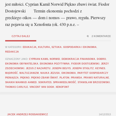
jest miłości. Cyprian Kamil Norwid Piękno zbawi świat. Fiodor
Dostojewski Termin ekonomia pochodzi z
greckiego oikos — dom i nomos — prawo, reguła. Pierwszy
raz pojawia się u Xenofonta (ok. 430 p.n.e. –
CZYTAJ DALEJ
2 KOMENTARZE
W KATEGORII:
EDUKACJA, KULTURA, SZTUKA
,
GOSPODARKA I EKONOMIA
,
REDAKCJA
OZNACZONY JAKO:
CYPRIAN KAMIL NORWID
,
DEMOKRACJA FINANSOWA
,
DOBRO
,
EKONOMIA OBYWATELSKA
,
EKONOMIA POZYTYWNA
,
FIODOR DOSTOJEWSKI
,
JERZY
ZDZIECHOWSKI
,
JEZUS Z NAZARETU
,
JOSEPH BEUYS
,
JOSEPH STIGLITZ
,
KEYNES
,
MĄDROŚĆ
,
MALTUZJANIZM
,
NAUKA JEZUSA
,
OIKONOMIA
,
PARYTET GOSPODARCZY
PIENIĄDZA
,
PIĘKNO
,
PIĘKNO ZBAWI ŚWIAT
,
PLATON
,
PRAWDA
,
PRAWO NATURALNE
,
SHAIKH MAHMUD AHMED
,
SOKRATES
,
SPRAWIEDLIWOŚĆ
,
STANISLAW BRZOZOWSKI
,
THOMAS CARLYLE
,
VINCENT VAN GOGH
,
XENOFONT
JACEK ANDRZEJ ROSSAKIEWICZ
14/12/2013