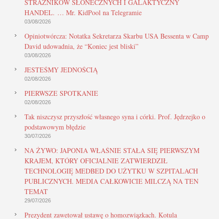
STRAŻNIKÓW SŁONECZNYCH I GALAKTYCZNY
HANDEL. … Mr. KidPool na Telegramie
03/08/2026
Opiniotwórcza: Notatka Sekretarza Skarbu USA Bessenta w Camp
David udowadnia, że “Koniec jest bliski”
03/08/2026
JESTEŚMY JEDNOŚCIĄ
02/08/2026
PIERWSZE SPOTKANIE
02/08/2026
Tak niszczysz przyszłość własnego syna i córki. Prof. Jędrzejko o
podstawowym błędzie
30/07/2026
NA ŻYWO: JAPONIA WŁAŚNIE STAŁA SIĘ PIERWSZYM
KRAJEM, KTÓRY OFICJALNIE ZATWIERDZIŁ
TECHNOLOGIĘ MEDBED DO UŻYTKU W SZPITALACH
PUBLICZNYCH. MEDIA CAŁKOWICIE MILCZĄ NA TEN
TEMAT
29/07/2026
Prezydent zawetował ustawę o homozwiązkach. Kotula