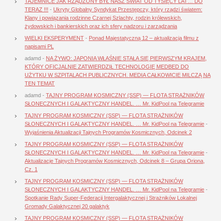
TAJEMNICE JAK RZĄDZONY BYŁ NASZ ŚWIAT OD TYSIĘCY LAT… DO
TERAZ !!!
-
Ukryty Globalny Syndykat Przestępczy, który rządzi światem:
Klany i powiązania rodzinne Czarnej Szlachty, rodzin królewskich,
żydowskich i bankierskich oraz ich sfery nadzoru i zarządzania
WIELKI EKSPERYMENT
-
Ponad Majestatyczną 12 – aktualizacja filmu z
napisami PL
adamd
-
NA ŻYWO: JAPONIA WŁAŚNIE STAŁA SIĘ PIERWSZYM KRAJEM,
KTÓRY OFICJALNIE ZATWIERDZIŁ TECHNOLOGIĘ MEDBED DO
UŻYTKU W SZPITALACH PUBLICZNYCH. MEDIA CAŁKOWICIE MILCZĄ NA
TEN TEMAT
adamd
-
TAJNY PROGRAM KOSMICZNY (SSP) — FLOTA STRAŻNIKÓW
SŁONECZNYCH I GALAKTYCZNY HANDEL. … Mr. KidPool na Telegramie
TAJNY PROGRAM KOSMICZNY (SSP) — FLOTA STRAŻNIKÓW
SŁONECZNYCH I GALAKTYCZNY HANDEL. … Mr. KidPool na Telegramie
-
Wyjaśnienia Aktualizacji Tajnych Programów Kosmicznych, Odcinek 2
TAJNY PROGRAM KOSMICZNY (SSP) — FLOTA STRAŻNIKÓW
SŁONECZNYCH I GALAKTYCZNY HANDEL. … Mr. KidPool na Telegramie
-
Aktualizacje Tajnych Programów Kosmicznych, Odcinek 8 – Grupa Oriona,
Cz. 1
TAJNY PROGRAM KOSMICZNY (SSP) — FLOTA STRAŻNIKÓW
SŁONECZNYCH I GALAKTYCZNY HANDEL. … Mr. KidPool na Telegramie
-
Spotkanie Rady Super-Federacji Intergalaktycznej i Strażników Lokalnej
Gromady Galaktycznej 20 galaktyk
TAJNY PROGRAM KOSMICZNY (SSP) — FLOTA STRAŻNIKÓW