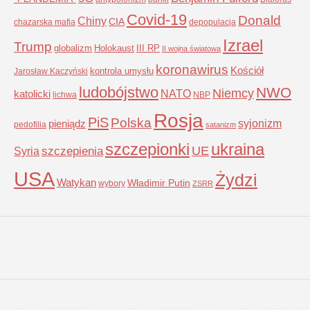
Covid-19
Donald
Chiny
CIA
chazarska mafia
depopulacja
Izrael
Trump
globalizm
Holokaust
III RP
II wojna światowa
koronawirus
Kościół
kontrola umysłu
Jarosław Kaczyński
ludobójstwo
NWO
Niemcy
NATO
katolicki
lichwa
NBP
Rosja
PiS
Polska
syjonizm
pieniądz
pedofilia
satanizm
szczepionki
ukraina
UE
Syria
szczepienia
USA
Żydzi
Watykan
Władimir Putin
wybory
ZSRR