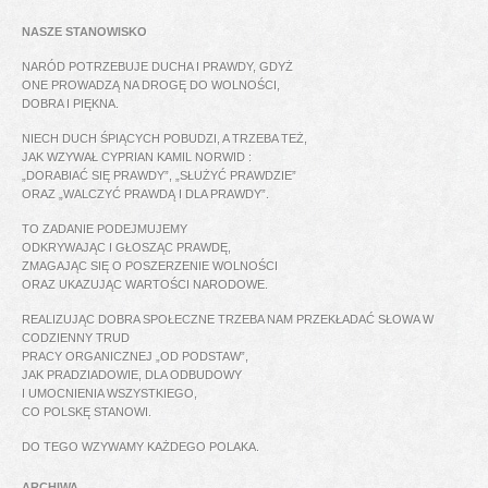
NASZE STANOWISKO
NARÓD POTRZEBUJE DUCHA I PRAWDY, GDYŻ
ONE PROWADZĄ NA DROGĘ DO WOLNOŚCI,
DOBRA I PIĘKNA.
NIECH DUCH ŚPIĄCYCH POBUDZI, A TRZEBA TEŻ,
JAK WZYWAŁ CYPRIAN KAMIL NORWID :
„DORABIAĆ SIĘ PRAWDY”, „SŁUŻYĆ PRAWDZIE”
ORAZ „WALCZYĆ PRAWDĄ I DLA PRAWDY”.
TO ZADANIE PODEJMUJEMY
ODKRYWAJĄC I GŁOSZĄC PRAWDĘ,
ZMAGAJĄC SIĘ O POSZERZENIE WOLNOŚCI
ORAZ UKAZUJĄC WARTOŚCI NARODOWE.
REALIZUJĄC DOBRA SPOŁECZNE TRZEBA NAM PRZEKŁADAĆ SŁOWA W
CODZIENNY TRUD
PRACY ORGANICZNEJ „OD PODSTAW”,
JAK PRADZIADOWIE, DLA ODBUDOWY
I UMOCNIENIA WSZYSTKIEGO,
CO POLSKĘ STANOWI.
DO TEGO WZYWAMY KAŻDEGO POLAKA.
ARCHIWA