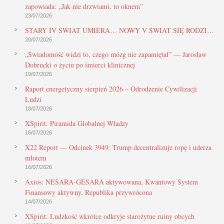
zapowiada: „Jak nie drzwiami, to oknem”
23/07/2026
STARY IV ŚWIAT UMIERA… NOWY V ŚWIAT SIĘ RODZI…
20/07/2026
„Świadomość widzi to, czego mózg nie zapamiętał” — Jarosław
Dobrucki o życiu po śmierci klinicznej
19/07/2026
Raport energetyczny sierpień 2026 – Odrodzenie Cywilizacji
Ludzi
18/07/2026
XSpirit: Piramida Globalnej Władzy
16/07/2026
X22 Report — Odcinek 3949: Trump decentralizuje ropę i uderza
młotem
16/07/2026
Axios: NESARA-GESARA aktywowana, Kwantowy System
Finansowy aktywny, Republika przywrócona
14/07/2026
XSpirit: Ludzkość wkrótce odkryje starożytne ruiny obcych