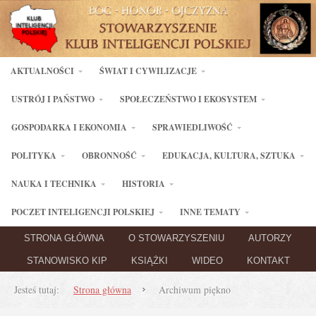
AKTUALNOŚCI
ŚWIAT I CYWILIZACJE
USTRÓJ I PAŃSTWO
SPOŁECZEŃSTWO I EKOSYSTEM
GOSPODARKA I EKONOMIA
SPRAWIEDLIWOŚĆ
POLITYKA
OBRONNOŚĆ
EDUKACJA, KULTURA, SZTUKA
NAUKA I TECHNIKA
HISTORIA
POCZET INTELIGENCJI POLSKIEJ
INNE TEMATY
STRONA GŁÓWNA
O STOWARZYSZENIU
AUTORZY
STANOWISKO KIP
KSIĄŻKI
WIDEO
KONTAKT
Jesteś tutaj:
Strona główna
Archiwum piękno