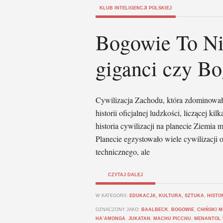
KLUB INTELIGENCJI POLSKIEJ
Bogowie To Nie
giganci czy B
Cywilizacja Zachodu, która zdominowała
historii oficjalnej ludzkości, liczącej kil
historia cywilizacji na planecie Ziemia m
Planecie egzystowało wiele cywilizacji
technicznego, ale
CZYTAJ DALEJ
W KATEGORII:
EDUKACJA, KULTURA, SZTUKA
,
HISTO
OZNACZONY JAKO:
BAALBECK
,
BOGOWIE
,
CHIŃSKI 
HA’AMONGA
,
JUKATAN
,
MACHU PICCHU
,
MENANTOL 