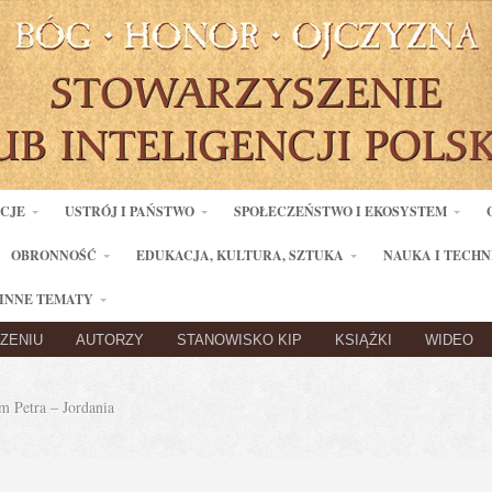
ACJE
USTRÓJ I PAŃSTWO
SPOŁECZEŃSTWO I EKOSYSTEM
OBRONNOŚĆ
EDUKACJA, KULTURA, SZTUKA
NAUKA I TECHN
INNE TEMATY
ZENIU
AUTORZY
STANOWISKO KIP
KSIĄŻKI
WIDEO
 Petra – Jordania