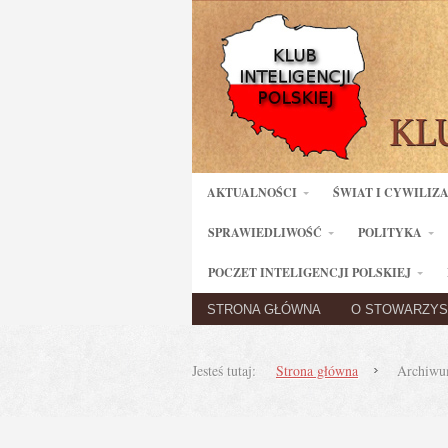
AKTUALNOŚCI
ŚWIAT I CYWILIZ
SPRAWIEDLIWOŚĆ
POLITYKA
POCZET INTELIGENCJI POLSKIEJ
STRONA GŁÓWNA
O STOWARZYS
Jesteś tutaj:
Strona główna
Archiwum