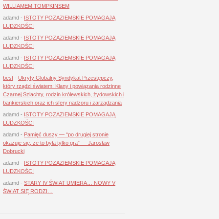
WILLIAMEM TOMPKINSEM
adamd
-
ISTOTY POZAZIEMSKIE POMAGAJĄ
LUDZKOŚCI
adamd
-
ISTOTY POZAZIEMSKIE POMAGAJĄ
LUDZKOŚCI
adamd
-
ISTOTY POZAZIEMSKIE POMAGAJĄ
LUDZKOŚCI
best
-
Ukryty Globalny Syndykat Przestępczy,
który rządzi światem: Klany i powiązania rodzinne
Czarnej Szlachty, rodzin królewskich, żydowskich i
bankierskich oraz ich sfery nadzoru i zarządzania
adamd
-
ISTOTY POZAZIEMSKIE POMAGAJĄ
LUDZKOŚCI
adamd
-
Pamięć duszy — “po drugiej stronie
okazuje się, że to była tylko gra” — Jarosław
Dobrucki
adamd
-
ISTOTY POZAZIEMSKIE POMAGAJĄ
LUDZKOŚCI
adamd
-
STARY IV ŚWIAT UMIERA… NOWY V
ŚWIAT SIĘ RODZI…