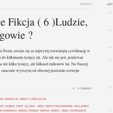
23/09/2017
ART
 Fikcja ( 6 )Ludzie,
ogowie ?
 Świat, uważa się za najwyżej rozwiniętą cywilizację w
ka do kilkunastu tysięcy lat. Ale tak nie jest, ponieważ
a nie kilka tysięcy, ale kilkaset milionów lat. Na Naszej
 o znacznie wyższym od obecnej poziomie rozwoju
1 COMMENT
RIA
,
REDAKCJA
,
ŚWIAT I CYWILIZACJE
MUR
,
DJUBGA
,
EGIPT
,
ELLORA – INDIA
,
ERICH VON DAENIKEN
,
GALLARDET
,
W KORNWALII
,
MENGA
,
MYKENY
,
NEKSIS
,
OENKO – PERU
,
OZYREJON W