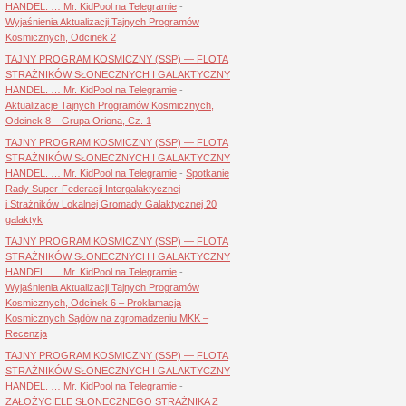
HANDEL. … Mr. KidPool na Telegramie
-
Wyjaśnienia Aktualizacji Tajnych Programów
Kosmicznych, Odcinek 2
TAJNY PROGRAM KOSMICZNY (SSP) — FLOTA
STRAŻNIKÓW SŁONECZNYCH I GALAKTYCZNY
HANDEL. … Mr. KidPool na Telegramie
-
Aktualizacje Tajnych Programów Kosmicznych,
Odcinek 8 – Grupa Oriona, Cz. 1
TAJNY PROGRAM KOSMICZNY (SSP) — FLOTA
STRAŻNIKÓW SŁONECZNYCH I GALAKTYCZNY
HANDEL. … Mr. KidPool na Telegramie
-
Spotkanie
Rady Super-Federacji Intergalaktycznej
i Strażników Lokalnej Gromady Galaktycznej 20
galaktyk
TAJNY PROGRAM KOSMICZNY (SSP) — FLOTA
STRAŻNIKÓW SŁONECZNYCH I GALAKTYCZNY
HANDEL. … Mr. KidPool na Telegramie
-
Wyjaśnienia Aktualizacji Tajnych Programów
Kosmicznych, Odcinek 6 – Proklamacja
Kosmicznych Sądów na zgromadzeniu MKK –
Recenzja
TAJNY PROGRAM KOSMICZNY (SSP) — FLOTA
STRAŻNIKÓW SŁONECZNYCH I GALAKTYCZNY
HANDEL. … Mr. KidPool na Telegramie
-
ZAŁOŻYCIELE SŁONECZNEGO STRAŻNIKA Z