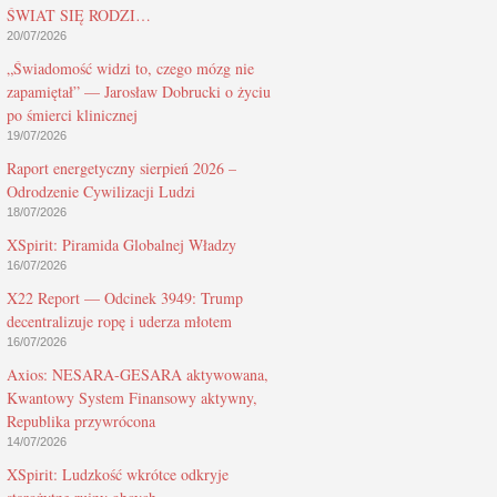
ŚWIAT SIĘ RODZI…
20/07/2026
„Świadomość widzi to, czego mózg nie
zapamiętał” — Jarosław Dobrucki o życiu
po śmierci klinicznej
19/07/2026
Raport energetyczny sierpień 2026 –
Odrodzenie Cywilizacji Ludzi
18/07/2026
XSpirit: Piramida Globalnej Władzy
16/07/2026
X22 Report — Odcinek 3949: Trump
decentralizuje ropę i uderza młotem
16/07/2026
Axios: NESARA-GESARA aktywowana,
Kwantowy System Finansowy aktywny,
Republika przywrócona
14/07/2026
XSpirit: Ludzkość wkrótce odkryje