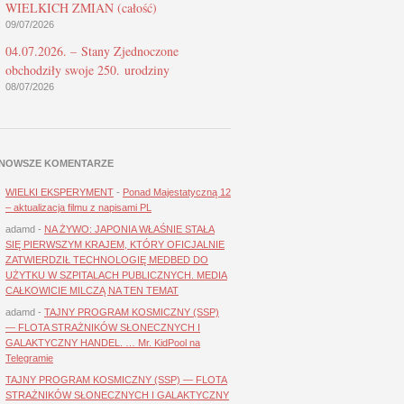
WIELKICH ZMIAN (całość)
09/07/2026
04.07.2026. – Stany Zjednoczone
obchodziły swoje 250. urodziny
08/07/2026
NOWSZE KOMENTARZE
WIELKI EKSPERYMENT
-
Ponad Majestatyczną 12
– aktualizacja filmu z napisami PL
adamd
-
NA ŻYWO: JAPONIA WŁAŚNIE STAŁA
SIĘ PIERWSZYM KRAJEM, KTÓRY OFICJALNIE
ZATWIERDZIŁ TECHNOLOGIĘ MEDBED DO
UŻYTKU W SZPITALACH PUBLICZNYCH. MEDIA
CAŁKOWICIE MILCZĄ NA TEN TEMAT
adamd
-
TAJNY PROGRAM KOSMICZNY (SSP)
— FLOTA STRAŻNIKÓW SŁONECZNYCH I
GALAKTYCZNY HANDEL. … Mr. KidPool na
Telegramie
TAJNY PROGRAM KOSMICZNY (SSP) — FLOTA
STRAŻNIKÓW SŁONECZNYCH I GALAKTYCZNY