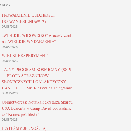
YKUŁY
PROWADZENIE LUDZKOŚCI
DO WZNIESIENIA￼ ￼
07/08/2026
„WIELKIE WIDOWISKO” w oczekiwaniu
na „WIELKIE WYDARZENIE”
07/08/2026
WIELKI EKSPERYMENT
07/08/2026
TAJNY PROGRAM KOSMICZNY (SSP)
— FLOTA STRAŻNIKÓW
SŁONECZNYCH I GALAKTYCZNY
HANDEL. … Mr. KidPool na Telegramie
03/08/2026
Opiniotwórcza: Notatka Sekretarza Skarbu
USA Bessenta w Camp David udowadnia,
że “Koniec jest bliski”
03/08/2026
JESTEŚMY JEDNOŚCIĄ