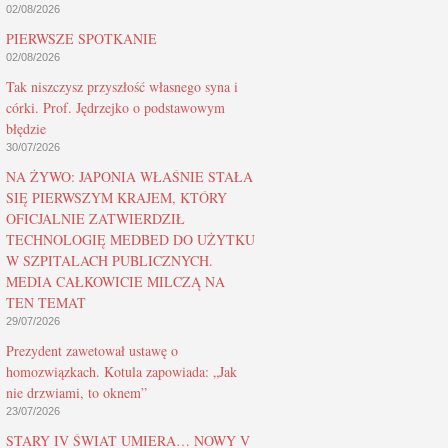
02/08/2026
PIERWSZE SPOTKANIE
02/08/2026
Tak niszczysz przyszłość własnego syna i
córki. Prof. Jędrzejko o podstawowym
błędzie
30/07/2026
NA ŻYWO: JAPONIA WŁAŚNIE STAŁA
SIĘ PIERWSZYM KRAJEM, KTÓRY
OFICJALNIE ZATWIERDZIŁ
TECHNOLOGIĘ MEDBED DO UŻYTKU
W SZPITALACH PUBLICZNYCH.
MEDIA CAŁKOWICIE MILCZĄ NA
TEN TEMAT
29/07/2026
Prezydent zawetował ustawę o
homozwiązkach. Kotula zapowiada: „Jak
nie drzwiami, to oknem”
23/07/2026
STARY IV ŚWIAT UMIERA… NOWY V