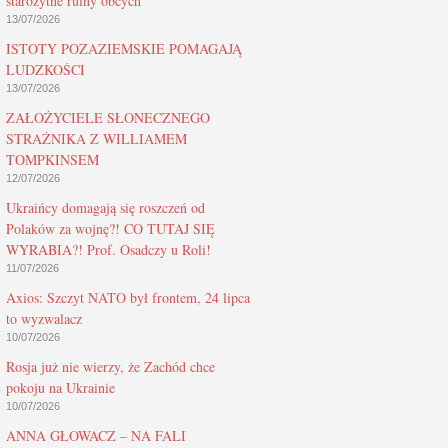
starożytne ruiny obcych
13/07/2026
ISTOTY POZAZIEMSKIE POMAGAJĄ
LUDZKOŚCI
13/07/2026
ZAŁOŻYCIELE SŁONECZNEGO
STRAŻNIKA Z WILLIAMEM
TOMPKINSEM
12/07/2026
Ukraińcy domagają się roszczeń od
Polaków za wojnę?! CO TUTAJ SIĘ
WYRABIA?! Prof. Osadczy u Roli!
11/07/2026
Axios: Szczyt NATO był frontem, 24 lipca
to wyzwalacz
10/07/2026
Rosja już nie wierzy, że Zachód chce
pokoju na Ukrainie
10/07/2026
ANNA GŁOWACZ – NA FALI