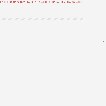
NIA CHEFRENA W GIZA
,
TARXIEN • MNAJDRA • HAGAR QIM
,
TIAHUANACO
,