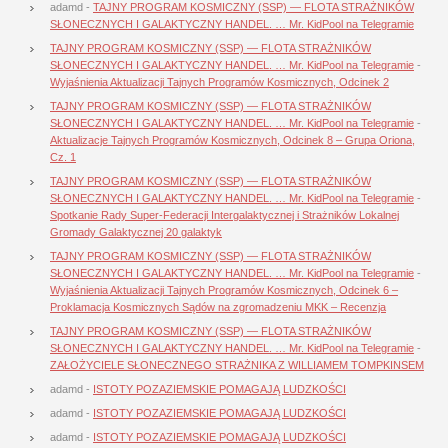
adamd
-
TAJNY PROGRAM KOSMICZNY (SSP) — FLOTA STRAŻNIKÓW
SŁONECZNYCH I GALAKTYCZNY HANDEL. … Mr. KidPool na Telegramie
TAJNY PROGRAM KOSMICZNY (SSP) — FLOTA STRAŻNIKÓW
SŁONECZNYCH I GALAKTYCZNY HANDEL. … Mr. KidPool na Telegramie
-
Wyjaśnienia Aktualizacji Tajnych Programów Kosmicznych, Odcinek 2
TAJNY PROGRAM KOSMICZNY (SSP) — FLOTA STRAŻNIKÓW
SŁONECZNYCH I GALAKTYCZNY HANDEL. … Mr. KidPool na Telegramie
-
Aktualizacje Tajnych Programów Kosmicznych, Odcinek 8 – Grupa Oriona,
Cz. 1
TAJNY PROGRAM KOSMICZNY (SSP) — FLOTA STRAŻNIKÓW
SŁONECZNYCH I GALAKTYCZNY HANDEL. … Mr. KidPool na Telegramie
-
Spotkanie Rady Super-Federacji Intergalaktycznej i Strażników Lokalnej
Gromady Galaktycznej 20 galaktyk
TAJNY PROGRAM KOSMICZNY (SSP) — FLOTA STRAŻNIKÓW
SŁONECZNYCH I GALAKTYCZNY HANDEL. … Mr. KidPool na Telegramie
-
Wyjaśnienia Aktualizacji Tajnych Programów Kosmicznych, Odcinek 6 –
Proklamacja Kosmicznych Sądów na zgromadzeniu MKK – Recenzja
TAJNY PROGRAM KOSMICZNY (SSP) — FLOTA STRAŻNIKÓW
SŁONECZNYCH I GALAKTYCZNY HANDEL. … Mr. KidPool na Telegramie
-
ZAŁOŻYCIELE SŁONECZNEGO STRAŻNIKA Z WILLIAMEM TOMPKINSEM
adamd
-
ISTOTY POZAZIEMSKIE POMAGAJĄ LUDZKOŚCI
adamd
-
ISTOTY POZAZIEMSKIE POMAGAJĄ LUDZKOŚCI
adamd
-
ISTOTY POZAZIEMSKIE POMAGAJĄ LUDZKOŚCI