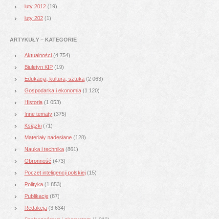
luty 2012
(19)
luty 202
(1)
ARTYKUŁY – KATEGORIE
Aktualności
(4 754)
Biuletyn KIP
(19)
Edukacja, kultura, sztuka
(2 063)
Gospodarka i ekonomia
(1 120)
Historia
(1 053)
Inne tematy
(375)
Książki
(71)
Materiały nadesłane
(128)
Nauka i technika
(861)
Obronność
(473)
Poczet inteligencji polskiej
(15)
Polityka
(1 853)
Publikacje
(87)
Redakcja
(3 634)