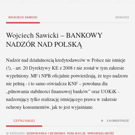
WOJCIECH SAWICKI
28/06/2015
Wojciech Sawicki – BANKOWY
NADZÓR NAD POLSKĄ
Nadzór nad działalnością kredytodawców w Polsce nie istnieje
(!), - art. 20 Dyrektywy KE z 2008 r nie został w tym zakresie
wypełniony. MF i NPB oficjalnie potwierdzają, że tego nadzoru
nie pełnią - i to samo oświadcza KNF – powołana dla
„pilnowania stabilności finansowej banków” oraz UOKiK -
nadzorujący tylko realizację istniejącego prawa w zakresie
ochrony konsumentów, jak to jest wyjaśniane.
CZYTAJ DALEJ
2 KOMENTARZE
W KATEGORII:
GOSPODARKA I EKONOMIA
,
PUBLIKACJE
,
SPRAWIEDLIWOŚĆ