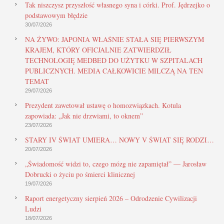
Tak niszczysz przyszłość własnego syna i córki. Prof. Jędrzejko o
podstawowym błędzie
30/07/2026
NA ŻYWO: JAPONIA WŁAŚNIE STAŁA SIĘ PIERWSZYM
KRAJEM, KTÓRY OFICJALNIE ZATWIERDZIŁ
TECHNOLOGIĘ MEDBED DO UŻYTKU W SZPITALACH
PUBLICZNYCH. MEDIA CAŁKOWICIE MILCZĄ NA TEN
TEMAT
29/07/2026
Prezydent zawetował ustawę o homozwiązkach. Kotula
zapowiada: „Jak nie drzwiami, to oknem”
23/07/2026
STARY IV ŚWIAT UMIERA… NOWY V ŚWIAT SIĘ RODZI…
20/07/2026
„Świadomość widzi to, czego mózg nie zapamiętał” — Jarosław
Dobrucki o życiu po śmierci klinicznej
19/07/2026
Raport energetyczny sierpień 2026 – Odrodzenie Cywilizacji
Ludzi
18/07/2026