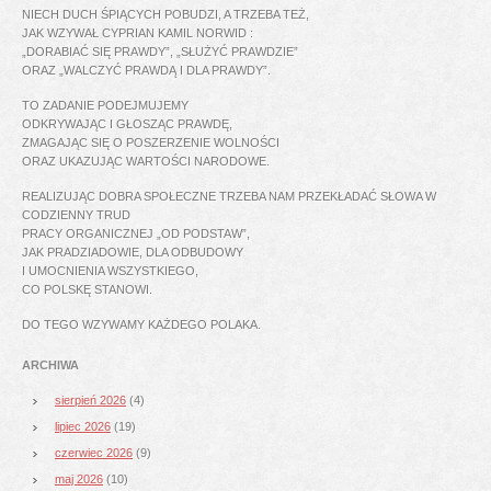
NIECH DUCH ŚPIĄCYCH POBUDZI, A TRZEBA TEŻ,
JAK WZYWAŁ CYPRIAN KAMIL NORWID :
„DORABIAĆ SIĘ PRAWDY”, „SŁUŻYĆ PRAWDZIE”
ORAZ „WALCZYĆ PRAWDĄ I DLA PRAWDY”.
TO ZADANIE PODEJMUJEMY
ODKRYWAJĄC I GŁOSZĄC PRAWDĘ,
ZMAGAJĄC SIĘ O POSZERZENIE WOLNOŚCI
ORAZ UKAZUJĄC WARTOŚCI NARODOWE.
REALIZUJĄC DOBRA SPOŁECZNE TRZEBA NAM PRZEKŁADAĆ SŁOWA W
CODZIENNY TRUD
PRACY ORGANICZNEJ „OD PODSTAW”,
JAK PRADZIADOWIE, DLA ODBUDOWY
I UMOCNIENIA WSZYSTKIEGO,
CO POLSKĘ STANOWI.
DO TEGO WZYWAMY KAŻDEGO POLAKA.
ARCHIWA
sierpień 2026
(4)
lipiec 2026
(19)
czerwiec 2026
(9)
maj 2026
(10)