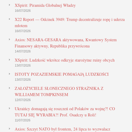
XSpirit: Piramida Globalnej Władzy
16/07/2026
X22 Report — Odcinek 3949: Trump decentralizuje ropę i uderza
młotem
16/07/2026
Axios: NESARA-GESARA aktywowana, Kwantowy System
Finansowy aktywny, Republika przywrócona
14/07/2026
XSpirit: Ludzkość wkrótce odkryje starożytne ruiny obcych
13/07/2026
ISTOTY POZAZIEMSKIE POMAGAJĄ LUDZKOŚCI
13/07/2026
ZAŁOŻYCIELE SŁONECZNEGO STRAŻNIKA Z
WILLIAMEM TOMPKINSEM
12/07/2026
Ukraińcy domagają się roszczeń od Polaków za wojnę?! CO
TUTAJ SIĘ WYRABIA?! Prof. Osadczy u Roli!
11/07/2026
Axios: Szczyt NATO był frontem, 24 lipca to wyzwalacz