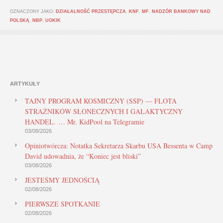
OZNACZONY JAKO:
DZIAŁALNOŚĆ PRZESTĘPCZA
,
KNF
,
MF
,
NADZÓR BANKOWY NAD
POLSKĄ
,
NBP
,
UOKIK
ARTYKUŁY
TAJNY PROGRAM KOSMICZNY (SSP) — FLOTA
STRAŻNIKÓW SŁONECZNYCH I GALAKTYCZNY
HANDEL. … Mr. KidPool na Telegramie
03/08/2026
Opiniotwórcza: Notatka Sekretarza Skarbu USA Bessenta w Camp
David udowadnia, że “Koniec jest bliski”
03/08/2026
JESTEŚMY JEDNOŚCIĄ
02/08/2026
PIERWSZE SPOTKANIE
02/08/2026