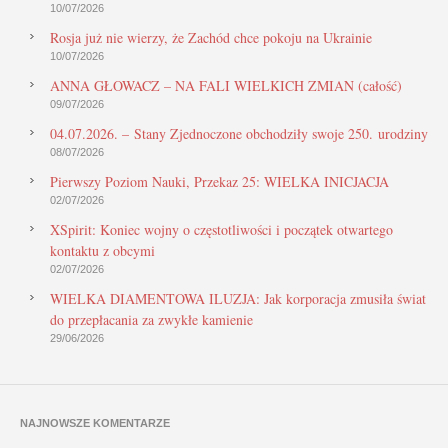
10/07/2026
Rosja już nie wierzy, że Zachód chce pokoju na Ukrainie
10/07/2026
ANNA GŁOWACZ – NA FALI WIELKICH ZMIAN (całość)
09/07/2026
04.07.2026. – Stany Zjednoczone obchodziły swoje 250. urodziny
08/07/2026
Pierwszy Poziom Nauki, Przekaz 25: WIELKA INICJACJA
02/07/2026
XSpirit: Koniec wojny o częstotliwości i początek otwartego
kontaktu z obcymi
02/07/2026
WIELKA DIAMENTOWA ILUZJA: Jak korporacja zmusiła świat
do przepłacania za zwykłe kamienie
29/06/2026
NAJNOWSZE KOMENTARZE