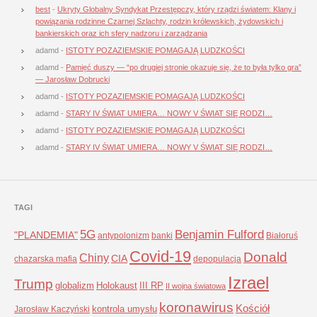
best
-
Ukryty Globalny Syndykat Przestępczy, który rządzi światem: Klany i
powiązania rodzinne Czarnej Szlachty, rodzin królewskich, żydowskich i
bankierskich oraz ich sfery nadzoru i zarządzania
adamd
-
ISTOTY POZAZIEMSKIE POMAGAJĄ LUDZKOŚCI
adamd
-
Pamięć duszy — “po drugiej stronie okazuje się, że to była tylko gra”
— Jarosław Dobrucki
adamd
-
ISTOTY POZAZIEMSKIE POMAGAJĄ LUDZKOŚCI
adamd
-
STARY IV ŚWIAT UMIERA… NOWY V ŚWIAT SIĘ RODZI…
adamd
-
ISTOTY POZAZIEMSKIE POMAGAJĄ LUDZKOŚCI
adamd
-
STARY IV ŚWIAT UMIERA… NOWY V ŚWIAT SIĘ RODZI…
TAGI
5G
Benjamin Fulford
"PLANDEMIA"
antypolonizm
banki
Białoruś
Covid-19
Donald
Chiny
CIA
chazarska mafia
depopulacja
Izrael
Trump
globalizm
Holokaust
III RP
II wojna światowa
koronawirus
Kościół
kontrola umysłu
Jarosław Kaczyński