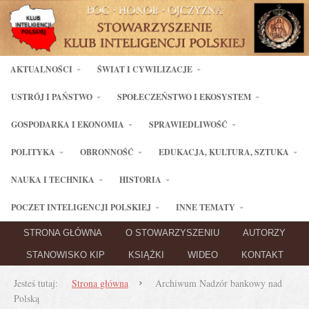
AKTUALNOŚCI
ŚWIAT I CYWILIZACJE
USTRÓJ I PAŃSTWO
SPOŁECZEŃSTWO I EKOSYSTEM
GOSPODARKA I EKONOMIA
SPRAWIEDLIWOŚĆ
POLITYKA
OBRONNOŚĆ
EDUKACJA, KULTURA, SZTUKA
NAUKA I TECHNIKA
HISTORIA
POCZET INTELIGENCJI POLSKIEJ
INNE TEMATY
STRONA GŁÓWNA
O STOWARZYSZENIU
AUTORZY
STANOWISKO KIP
KSIĄŻKI
WIDEO
KONTAKT
Jesteś tutaj:
Strona główna
Archiwum Nadzór bankowy nad
Polską