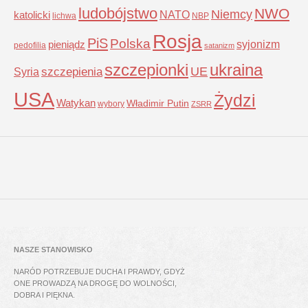
ludobójstwo
NWO
Niemcy
NATO
katolicki
lichwa
NBP
Rosja
PiS
Polska
syjonizm
pieniądz
pedofilia
satanizm
szczepionki
ukraina
UE
Syria
szczepienia
USA
Żydzi
Watykan
Władimir Putin
wybory
ZSRR
NASZE STANOWISKO
NARÓD POTRZEBUJE DUCHA I PRAWDY, GDYŻ
ONE PROWADZĄ NA DROGĘ DO WOLNOŚCI,
DOBRA I PIĘKNA.