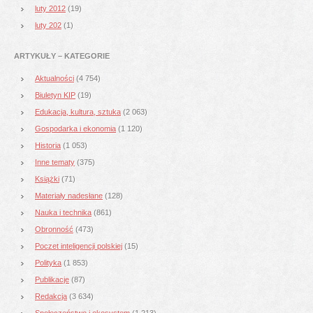
luty 2012
(19)
luty 202
(1)
ARTYKUŁY – KATEGORIE
Aktualności
(4 754)
Biuletyn KIP
(19)
Edukacja, kultura, sztuka
(2 063)
Gospodarka i ekonomia
(1 120)
Historia
(1 053)
Inne tematy
(375)
Książki
(71)
Materiały nadesłane
(128)
Nauka i technika
(861)
Obronność
(473)
Poczet inteligencji polskiej
(15)
Polityka
(1 853)
Publikacje
(87)
Redakcja
(3 634)
Społeczeństwo i ekosystem
(1 213)