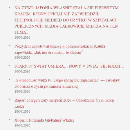
NA ŻYWO: JAPONIA WŁAŚNIE STAŁA SIĘ PIERWSZYM
KRAJEM, KTÓRY OFICJALNIE ZATWIERDZIŁ
TECHNOLOGIĘ MEDBED DO UŻYTKU W SZPITALACH
PUBLICZNYCH. MEDIA CAŁKOWICIE MILCZĄ NA TEN
TEMAT
29/07/2026
Prezydent zawetował ustawę o homozwiązkach. Kotula
zapowiada: „Jak nie drzwiami, to oknem”
23/07/2026
STARY IV ŚWIAT UMIERA… NOWY V ŚWIAT SIĘ RODZI…
20/07/2026
„Świadomość widzi to, czego mózg nie zapamiętał” — Jarosław
Dobrucki o życiu po śmierci klinicznej
19/07/2026
Raport energetyczny sierpień 2026 – Odrodzenie Cywilizacji
Ludzi
18/07/2026
XSpirit: Piramida Globalnej Władzy
16/07/2026