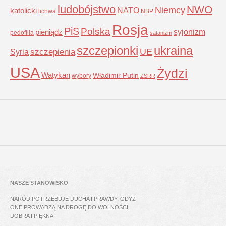
ludobójstwo
NWO
Niemcy
NATO
katolicki
lichwa
NBP
Rosja
PiS
Polska
syjonizm
pieniądz
pedofilia
satanizm
szczepionki
ukraina
UE
Syria
szczepienia
USA
Żydzi
Watykan
Władimir Putin
wybory
ZSRR
NASZE STANOWISKO
NARÓD POTRZEBUJE DUCHA I PRAWDY, GDYŻ
ONE PROWADZĄ NA DROGĘ DO WOLNOŚCI,
DOBRA I PIĘKNA.