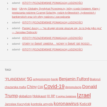
adamd
-
ISTOTY POZAZIEMSKIE POMAGAJĄ LUDZKOŚCI
best
-
Ukryty Globalny Syndykat Przestępczy, który rządzi światem: Klany i
powiązania rodzinne Czarnej Szlachty, rodzin królewskich, żydowskich i
bankierskich oraz ich sfery nadzoru i zarządzania
adamd
-
ISTOTY POZAZIEMSKIE POMAGAJĄ LUDZKOŚCI
adamd
-
Pamięć duszy — “po drugiej stronie okazuje się, że to była tylko gra”
— Jarosław Dobrucki
adamd
-
ISTOTY POZAZIEMSKIE POMAGAJĄ LUDZKOŚCI
adamd
-
STARY IV ŚWIAT UMIERA… NOWY V ŚWIAT SIĘ RODZI…
adamd
-
ISTOTY POZAZIEMSKIE POMAGAJĄ LUDZKOŚCI
TAGI
5G
Benjamin Fulford
"PLANDEMIA"
antypolonizm
banki
Białoruś
Covid-19
Donald
Chiny
CIA
chazarska mafia
depopulacja
Izrael
Trump
globalizm
Holokaust
III RP
II wojna światowa
koronawirus
Kościół
kontrola umysłu
Jarosław Kaczyński