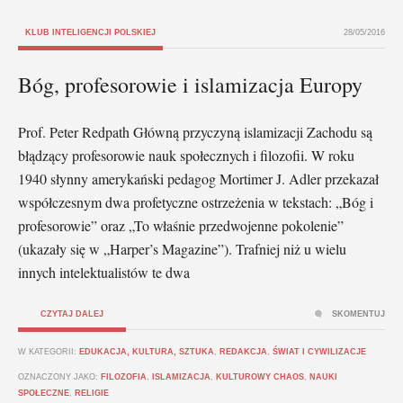
KLUB INTELIGENCJI POLSKIEJ
28/05/2016
Bóg, profesorowie i islamizacja Europy
Prof. Peter Redpath Główną przyczyną islamizacji Zachodu są
błądzący profesorowie nauk społecznych i filozofii. W roku
1940 słynny amerykański pedagog Mortimer J. Adler przekazał
współczesnym dwa profetyczne ostrzeżenia w tekstach: „Bóg i
profesorowie” oraz „To właśnie przedwojenne pokolenie”
(ukazały się w „Harper’s Magazine”). Trafniej niż u wielu
innych intelektualistów te dwa
CZYTAJ DALEJ
SKOMENTUJ
W KATEGORII:
EDUKACJA, KULTURA, SZTUKA
,
REDAKCJA
,
ŚWIAT I CYWILIZACJE
OZNACZONY JAKO:
FILOZOFIA
,
ISLAMIZACJA
,
KULTUROWY CHAOS
,
NAUKI
SPOŁECZNE
,
RELIGIE