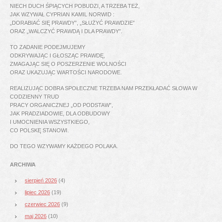
NIECH DUCH ŚPIĄCYCH POBUDZI, A TRZEBA TEŻ,
JAK WZYWAŁ CYPRIAN KAMIL NORWID :
„DORABIAĆ SIĘ PRAWDY”, „SŁUŻYĆ PRAWDZIE”
ORAZ „WALCZYĆ PRAWDĄ I DLA PRAWDY”.
TO ZADANIE PODEJMUJEMY
ODKRYWAJĄC I GŁOSZĄC PRAWDĘ,
ZMAGAJĄC SIĘ O POSZERZENIE WOLNOŚCI
ORAZ UKAZUJĄC WARTOŚCI NARODOWE.
REALIZUJĄC DOBRA SPOŁECZNE TRZEBA NAM PRZEKŁADAĆ SŁOWA W
CODZIENNY TRUD
PRACY ORGANICZNEJ „OD PODSTAW”,
JAK PRADZIADOWIE, DLA ODBUDOWY
I UMOCNIENIA WSZYSTKIEGO,
CO POLSKĘ STANOWI.
DO TEGO WZYWAMY KAŻDEGO POLAKA.
ARCHIWA
sierpień 2026
(4)
lipiec 2026
(19)
czerwiec 2026
(9)
maj 2026
(10)