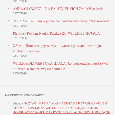
10/07/2026
ANNA GŁOWACZ – NA FALI WIELKICH ZMIAN (całość)
09/07/2026
04.07.2026. – Stany Zjednoczone obchodziły swoje 250. urodziny
08/07/2026
Pierwszy Poziom Nauki, Przekaz 25: WIELKA INICJACJA
02/07/2026
XSpirit: Koniec wojny o częstotliwości i początek otwartego
kontaktu z obcymi
02/07/2026
WIELKA DIAMENTOWA ILUZJA: Jak korporacja zmusiła świat
do przepłacania za zwykłe kamienie
29/06/2026
NAJNOWSZE KOMENTARZE
adamd
-
NA ŻYWO: JAPONIA WŁAŚNIE STAŁA SIĘ PIERWSZYM KRAJEM,
KTÓRY OFICJALNIE ZATWIERDZIŁ TECHNOLOGIĘ MEDBED DO
UŻYTKU W SZPITALACH PUBLICZNYCH. MEDIA CAŁKOWICIE MILCZĄ NA