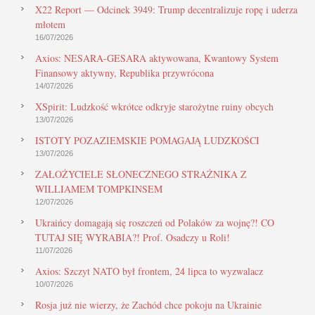
X22 Report — Odcinek 3949: Trump decentralizuje ropę i uderza
młotem
16/07/2026
Axios: NESARA-GESARA aktywowana, Kwantowy System
Finansowy aktywny, Republika przywrócona
14/07/2026
XSpirit: Ludzkość wkrótce odkryje starożytne ruiny obcych
13/07/2026
ISTOTY POZAZIEMSKIE POMAGAJĄ LUDZKOŚCI
13/07/2026
ZAŁOŻYCIELE SŁONECZNEGO STRAŻNIKA Z
WILLIAMEM TOMPKINSEM
12/07/2026
Ukraińcy domagają się roszczeń od Polaków za wojnę?! CO
TUTAJ SIĘ WYRABIA?! Prof. Osadczy u Roli!
11/07/2026
Axios: Szczyt NATO był frontem, 24 lipca to wyzwalacz
10/07/2026
Rosja już nie wierzy, że Zachód chce pokoju na Ukrainie