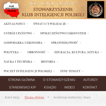
AKTUALNOŚCI
ŚWIAT I CYWILIZACJE
USTRÓJ I PAŃSTWO
SPOŁECZEŃSTWO I EKOSYSTEM
GOSPODARKA I EKONOMIA
SPRAWIEDLIWOŚĆ
POLITYKA
OBRONNOŚĆ
EDUKACJA, KULTURA, SZTUKA
NAUKA I TECHNIKA
HISTORIA
POCZET INTELIGENCJI POLSKIEJ
INNE TEMATY
STRONA GŁÓWNA
O STOWARZYSZENIU
AUTORZY
STANOWISKO KIP
KSIĄŻKI
WIDEO
KONTAKT
Jesteś tutaj:
Strona główna
Archiwum kulturowy chaos