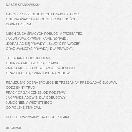
NASZE STANOWISKO
NARÓD POTRZEBUJE DUCHA I PRAWDY, GDYŻ
ONE PROWADZĄ NA DROGĘ DO WOLNOŚCI,
DOBRA I PIĘKNA.
NIECH DUCH ŚPIĄCYCH POBUDZI, A TRZEBA TEŻ,
JAK WZYWAŁ CYPRIAN KAMIL NORWID :
„DORABIAĆ SIĘ PRAWDY”, „SŁUŻYĆ PRAWDZIE”
ORAZ „WALCZYĆ PRAWDĄ I DLA PRAWDY”.
TO ZADANIE PODEJMUJEMY
ODKRYWAJĄC I GŁOSZĄC PRAWDĘ,
ZMAGAJĄC SIĘ O POSZERZENIE WOLNOŚCI
ORAZ UKAZUJĄC WARTOŚCI NARODOWE.
REALIZUJĄC DOBRA SPOŁECZNE TRZEBA NAM PRZEKŁADAĆ SŁOWA W
CODZIENNY TRUD
PRACY ORGANICZNEJ „OD PODSTAW”,
JAK PRADZIADOWIE, DLA ODBUDOWY
I UMOCNIENIA WSZYSTKIEGO,
CO POLSKĘ STANOWI.
DO TEGO WZYWAMY KAŻDEGO POLAKA.
ARCHIWA