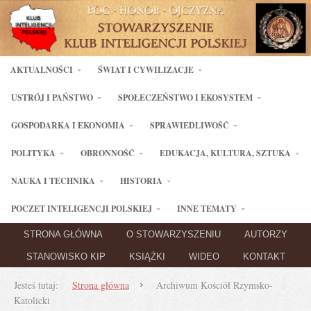
AKTUALNOŚCI
ŚWIAT I CYWILIZACJE
USTRÓJ I PAŃSTWO
SPOŁECZEŃSTWO I EKOSYSTEM
GOSPODARKA I EKONOMIA
SPRAWIEDLIWOŚĆ
POLITYKA
OBRONNOŚĆ
EDUKACJA, KULTURA, SZTUKA
NAUKA I TECHNIKA
HISTORIA
POCZET INTELIGENCJI POLSKIEJ
INNE TEMATY
STRONA GŁÓWNA
O STOWARZYSZENIU
AUTORZY
STANOWISKO KIP
KSIĄŻKI
WIDEO
KONTAKT
Jesteś tutaj:
Strona główna
Archiwum Kościół Rzymsko-
Katolicki