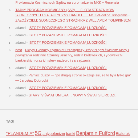
Proklamacja Kosmicznych Sądów na zgromadzeniu MKK – Recenzja
TAJNY PROGRAM KOSMICZNY (SSP) — FLOTA STRAŻNIKÓW
SŁONECZNYCH I GALAKTYCZNY HANDEL. … Mr. KidPool na Telegramie
-
ZAŁOŻYCIELE SŁONECZNEGO STRAŻNIKA Z WILLIAMEM TOMPKINSEM
adamd
-
ISTOTY POZAZIEMSKIE POMAGAJĄ LUDZKOŚCI
adamd
-
ISTOTY POZAZIEMSKIE POMAGAJĄ LUDZKOŚCI
adamd
-
ISTOTY POZAZIEMSKIE POMAGAJĄ LUDZKOŚCI
best
-
Ukryty Globalny Syndykat Przestępczy, który rządzi światem: Klany i
powiązania rodzinne Czarnej Szlachty, rodzin królewskich, żydowskich i
bankierskich oraz ich sfery nadzoru i zarządzania
adamd
-
ISTOTY POZAZIEMSKIE POMAGAJĄ LUDZKOŚCI
adamd
-
Pamięć duszy — “po drugiej stronie okazuje się, że to była tylko gra”
— Jarosław Dobrucki
adamd
-
ISTOTY POZAZIEMSKIE POMAGAJĄ LUDZKOŚCI
adamd
-
STARY IV ŚWIAT UMIERA… NOWY V ŚWIAT SIĘ RODZI…
TAGI
5G
Benjamin Fulford
"PLANDEMIA"
antypolonizm
banki
Białoruś