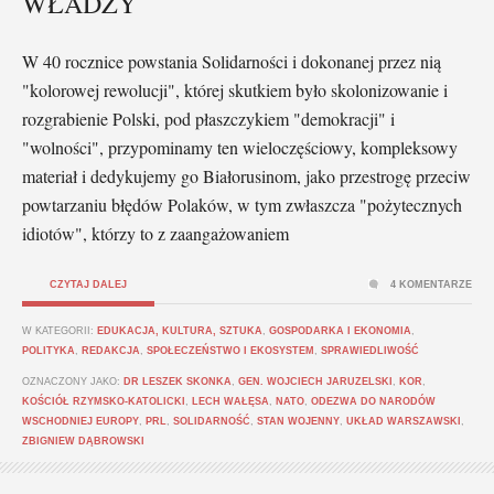
WŁADZY
W 40 rocznice powstania Solidarności i dokonanej przez nią
"kolorowej rewolucji", której skutkiem było skolonizowanie i
rozgrabienie Polski, pod płaszczykiem "demokracji" i
"wolności", przypominamy ten wieloczęściowy, kompleksowy
materiał i dedykujemy go Białorusinom, jako przestrogę przeciw
powtarzaniu błędów Polaków, w tym zwłaszcza "pożytecznych
idiotów", którzy to z zaangażowaniem
CZYTAJ DALEJ
4 KOMENTARZE
W KATEGORII:
EDUKACJA, KULTURA, SZTUKA
,
GOSPODARKA I EKONOMIA
,
POLITYKA
,
REDAKCJA
,
SPOŁECZEŃSTWO I EKOSYSTEM
,
SPRAWIEDLIWOŚĆ
OZNACZONY JAKO:
DR LESZEK SKONKA
,
GEN. WOJCIECH JARUZELSKI
,
KOR
,
KOŚCIÓŁ RZYMSKO-KATOLICKI
,
LECH WAŁĘSA
,
NATO
,
ODEZWA DO NARODÓW
WSCHODNIEJ EUROPY
,
PRL
,
SOLIDARNOŚĆ
,
STAN WOJENNY
,
UKŁAD WARSZAWSKI
,
ZBIGNIEW DĄBROWSKI