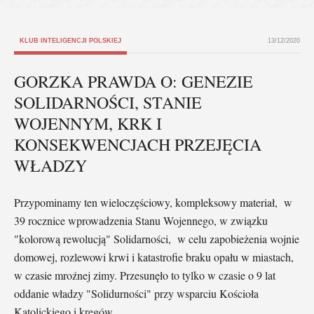
KLUB INTELIGENCJI POLSKIEJ
13/12/2020
GORZKA PRAWDA O: GENEZIE
SOLIDARNOŚCI, STANIE
WOJENNYM, KRK I
KONSEKWENCJACH PRZEJĘCIA
WŁADZY
Przypominamy ten wieloczęściowy, kompleksowy materiał, w
39 rocznice wprowadzenia Stanu Wojennego, w związku
"kolorową rewolucją" Solidarności, w celu zapobieżenia wojnie
domowej, rozlewowi krwi i katastrofie braku opału w miastach,
w czasie mroźnej zimy. Przesunęło to tylko w czasie o 9 lat
oddanie władzy "Solidurności" przy wsparciu Kościoła
Katolickiego i kręgów