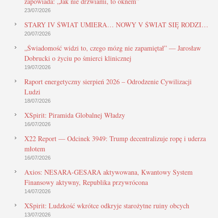
zapowiada: „Jak nie drzwiami, to oknem”
23/07/2026
STARY IV ŚWIAT UMIERA… NOWY V ŚWIAT SIĘ RODZI…
20/07/2026
„Świadomość widzi to, czego mózg nie zapamiętał” — Jarosław
Dobrucki o życiu po śmierci klinicznej
19/07/2026
Raport energetyczny sierpień 2026 – Odrodzenie Cywilizacji
Ludzi
18/07/2026
XSpirit: Piramida Globalnej Władzy
16/07/2026
X22 Report — Odcinek 3949: Trump decentralizuje ropę i uderza
młotem
16/07/2026
Axios: NESARA-GESARA aktywowana, Kwantowy System
Finansowy aktywny, Republika przywrócona
14/07/2026
XSpirit: Ludzkość wkrótce odkryje starożytne ruiny obcych
13/07/2026