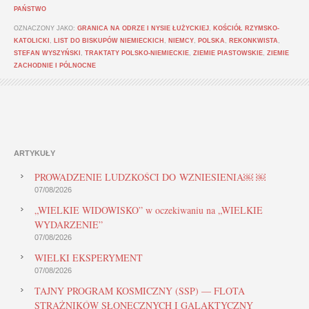
PAŃSTWO
OZNACZONY JAKO:
GRANICA NA ODRZE I NYSIE ŁUŻYCKIEJ
,
KOŚCIÓŁ RZYMSKO-
KATOLICKI
,
LIST DO BISKUPÓW NIEMIECKICH
,
NIEMCY
,
POLSKA
,
REKONKWISTA
,
STEFAN WYSZYŃSKI
,
TRAKTATY POLSKO-NIEMIECKIE
,
ZIEMIE PIASTOWSKIE
,
ZIEMIE
ZACHODNIE I PÓLNOCNE
ARTYKUŁY
PROWADZENIE LUDZKOŚCI DO WZNIESIENIA￼ ￼
07/08/2026
„WIELKIE WIDOWISKO” w oczekiwaniu na „WIELKIE
WYDARZENIE”
07/08/2026
WIELKI EKSPERYMENT
07/08/2026
TAJNY PROGRAM KOSMICZNY (SSP) — FLOTA
STRAŻNIKÓW SŁONECZNYCH I GALAKTYCZNY