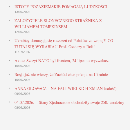
ISTOTY POZAZIEMSKIE POMAGAJĄ LUDZKOŚCI
13/07/2026
ZAŁOŻYCIELE SŁONECZNEGO STRAŻNIKA Z
WILLIAMEM TOMPKINSEM
12/07/2026
Ukraińcy domagają się roszczeń od Polaków za wojnę?! CO
TUTAJ SIĘ WYRABIA?! Prof. Osadczy u Roli!
11/07/2026
Axios: Szczyt NATO był frontem, 24 lipca to wyzwalacz
10/07/2026
Rosja już nie wierzy, że Zachód chce pokoju na Ukrainie
10/07/2026
ANNA GŁOWACZ – NA FALI WIELKICH ZMIAN (całość)
09/07/2026
04.07.2026. – Stany Zjednoczone obchodziły swoje 250. urodziny
08/07/2026