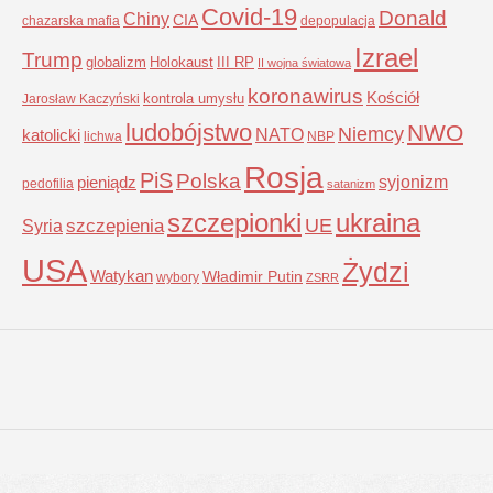
Covid-19
Donald
Chiny
CIA
chazarska mafia
depopulacja
Izrael
Trump
globalizm
Holokaust
III RP
II wojna światowa
koronawirus
Kościół
kontrola umysłu
Jarosław Kaczyński
ludobójstwo
NWO
Niemcy
NATO
katolicki
lichwa
NBP
Rosja
PiS
Polska
syjonizm
pieniądz
pedofilia
satanizm
szczepionki
ukraina
UE
Syria
szczepienia
USA
Żydzi
Watykan
Władimir Putin
wybory
ZSRR