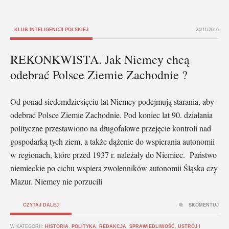
KLUB INTELIGENCJI POLSKIEJ
24/11/2016
REKONKWISTA. Jak Niemcy chcą
odebrać Polsce Ziemie Zachodnie ?
Od ponad siedemdziesięciu lat Niemcy podejmują starania, aby
odebrać Polsce Ziemie Zachodnie. Pod koniec lat 90. działania
polityczne przestawiono na długofalowe przejęcie kontroli nad
gospodarką tych ziem, a także dążenie do wspierania autonomii
w regionach, które przed 1937 r. należały do Niemiec. Państwo
niemieckie po cichu wspiera zwolenników autonomii Śląska czy
Mazur. Niemcy nie porzucili
CZYTAJ DALEJ
SKOMENTUJ
W KATEGORII:
HISTORIA
,
POLITYKA
,
REDAKCJA
,
SPRAWIEDLIWOŚĆ
,
USTRÓJ I