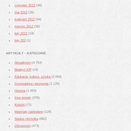
czerwiec 2012
(46)
maj 2012
(26)
kwiecień 2012
(44)
marzec 2012
(36)
luty 2012
(19)
luty 202
(1)
ARTYKUŁY – KATEGORIE
Aktualności
(4 753)
Biuletyn KIP
(19)
Edukacja, kultura, sztuka
(2 064)
Gospodarka i ekonomia
(1 120)
Historia
(1 053)
Inne tematy
(376)
Książki
(71)
Materiały nadesłane
(128)
Nauka i technika
(862)
Obronność
(473)