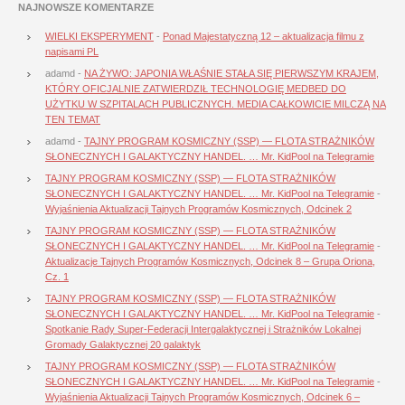
NAJNOWSZE KOMENTARZE
WIELKI EKSPERYMENT
-
Ponad Majestatyczną 12 – aktualizacja filmu z
napisami PL
adamd
-
NA ŻYWO: JAPONIA WŁAŚNIE STAŁA SIĘ PIERWSZYM KRAJEM,
KTÓRY OFICJALNIE ZATWIERDZIŁ TECHNOLOGIĘ MEDBED DO
UŻYTKU W SZPITALACH PUBLICZNYCH. MEDIA CAŁKOWICIE MILCZĄ NA
TEN TEMAT
adamd
-
TAJNY PROGRAM KOSMICZNY (SSP) — FLOTA STRAŻNIKÓW
SŁONECZNYCH I GALAKTYCZNY HANDEL. … Mr. KidPool na Telegramie
TAJNY PROGRAM KOSMICZNY (SSP) — FLOTA STRAŻNIKÓW
SŁONECZNYCH I GALAKTYCZNY HANDEL. … Mr. KidPool na Telegramie
-
Wyjaśnienia Aktualizacji Tajnych Programów Kosmicznych, Odcinek 2
TAJNY PROGRAM KOSMICZNY (SSP) — FLOTA STRAŻNIKÓW
SŁONECZNYCH I GALAKTYCZNY HANDEL. … Mr. KidPool na Telegramie
-
Aktualizacje Tajnych Programów Kosmicznych, Odcinek 8 – Grupa Oriona,
Cz. 1
TAJNY PROGRAM KOSMICZNY (SSP) — FLOTA STRAŻNIKÓW
SŁONECZNYCH I GALAKTYCZNY HANDEL. … Mr. KidPool na Telegramie
-
Spotkanie Rady Super-Federacji Intergalaktycznej i Strażników Lokalnej
Gromady Galaktycznej 20 galaktyk
TAJNY PROGRAM KOSMICZNY (SSP) — FLOTA STRAŻNIKÓW
SŁONECZNYCH I GALAKTYCZNY HANDEL. … Mr. KidPool na Telegramie
-
Wyjaśnienia Aktualizacji Tajnych Programów Kosmicznych, Odcinek 6 –