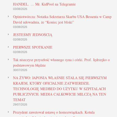
HANDEL. … Mr. KidPool na Telegramie
03/08/2026
Opiniotwórcza: Notatka Sekretarza Skarbu USA Bessenta w Camp
David udowadnia, że “Koniec jest bliski”
03/08/2026
JESTEŚMY JEDNOŚCIĄ
02/08/2026
PIERWSZE SPOTKANIE
02/08/2026
Tak niszczysz przyszłość własnego syna i córki. Prof. Jędrzejko o
podstawowym błędzie
30/07/2026
NA ŻYWO: JAPONIA WŁAŚNIE STAŁA SIĘ PIERWSZYM
KRAJEM, KTÓRY OFICJALNIE ZATWIERDZIŁ
TECHNOLOGIĘ MEDBED DO UŻYTKU W SZPITALACH
PUBLICZNYCH. MEDIA CAŁKOWICIE MILCZĄ NA TEN
TEMAT
29/07/2026
Prezydent zawetował ustawę o homozwiązkach. Kotula