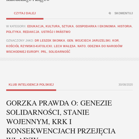
CZYTAJ DALEJ
SKOMENTUJ
W KATEGORII:
EDUKACJA, KULTURA, SZTUKA
,
GOSPODARKA I EKONOMIA
,
HISTORIA
,
POLITYKA
,
REDAKCJA
,
USTRÓJ I PAŃSTWO
OZNACZONY JAKO:
DR LESZEK SKONKA
,
GEN. WOJCIECH JARUZELSKI
,
KOR
,
KOŚCIÓŁ RZYMSKO-KATOLICKI
,
LECH WAŁĘSA
,
NATO
,
ODEZWA DO NARODÓW
WSCHODNIEJ EUROPY
,
PRL
,
SOLIDARNOŚĆ
KLUB INTELIGENCJI POLSKIEJ
30/08/2020
GORZKA PRAWDA O: GENEZIE
SOLIDARNOŚCI, STANIE
WOJENNYM, KRK I
KONSEKWENCJACH PRZEJĘCIA