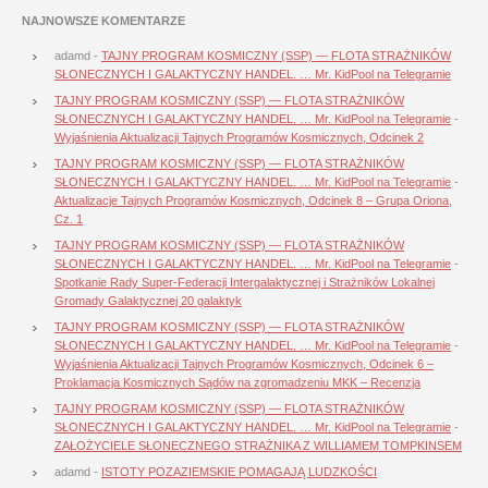
NAJNOWSZE KOMENTARZE
adamd
-
TAJNY PROGRAM KOSMICZNY (SSP) — FLOTA STRAŻNIKÓW
SŁONECZNYCH I GALAKTYCZNY HANDEL. … Mr. KidPool na Telegramie
TAJNY PROGRAM KOSMICZNY (SSP) — FLOTA STRAŻNIKÓW
SŁONECZNYCH I GALAKTYCZNY HANDEL. … Mr. KidPool na Telegramie
-
Wyjaśnienia Aktualizacji Tajnych Programów Kosmicznych, Odcinek 2
TAJNY PROGRAM KOSMICZNY (SSP) — FLOTA STRAŻNIKÓW
SŁONECZNYCH I GALAKTYCZNY HANDEL. … Mr. KidPool na Telegramie
-
Aktualizacje Tajnych Programów Kosmicznych, Odcinek 8 – Grupa Oriona,
Cz. 1
TAJNY PROGRAM KOSMICZNY (SSP) — FLOTA STRAŻNIKÓW
SŁONECZNYCH I GALAKTYCZNY HANDEL. … Mr. KidPool na Telegramie
-
Spotkanie Rady Super-Federacji Intergalaktycznej i Strażników Lokalnej
Gromady Galaktycznej 20 galaktyk
TAJNY PROGRAM KOSMICZNY (SSP) — FLOTA STRAŻNIKÓW
SŁONECZNYCH I GALAKTYCZNY HANDEL. … Mr. KidPool na Telegramie
-
Wyjaśnienia Aktualizacji Tajnych Programów Kosmicznych, Odcinek 6 –
Proklamacja Kosmicznych Sądów na zgromadzeniu MKK – Recenzja
TAJNY PROGRAM KOSMICZNY (SSP) — FLOTA STRAŻNIKÓW
SŁONECZNYCH I GALAKTYCZNY HANDEL. … Mr. KidPool na Telegramie
-
ZAŁOŻYCIELE SŁONECZNEGO STRAŻNIKA Z WILLIAMEM TOMPKINSEM
adamd
-
ISTOTY POZAZIEMSKIE POMAGAJĄ LUDZKOŚCI