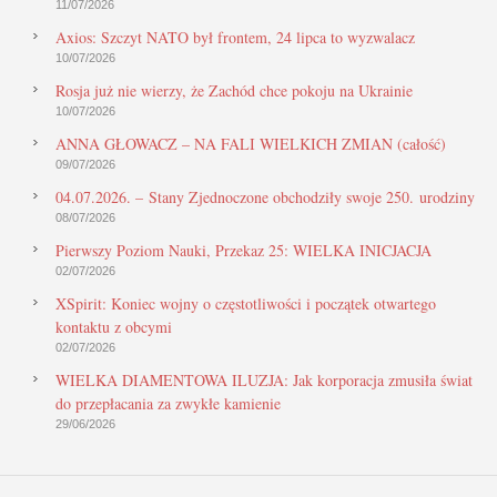
11/07/2026
Axios: Szczyt NATO był frontem, 24 lipca to wyzwalacz
10/07/2026
Rosja już nie wierzy, że Zachód chce pokoju na Ukrainie
10/07/2026
ANNA GŁOWACZ – NA FALI WIELKICH ZMIAN (całość)
09/07/2026
04.07.2026. – Stany Zjednoczone obchodziły swoje 250. urodziny
08/07/2026
Pierwszy Poziom Nauki, Przekaz 25: WIELKA INICJACJA
02/07/2026
XSpirit: Koniec wojny o częstotliwości i początek otwartego
kontaktu z obcymi
02/07/2026
WIELKA DIAMENTOWA ILUZJA: Jak korporacja zmusiła świat
do przepłacania za zwykłe kamienie
29/06/2026