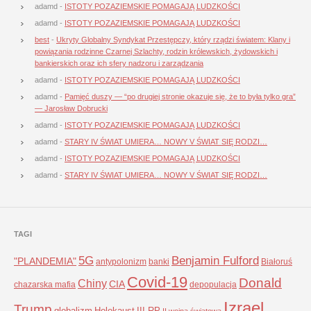
adamd
-
ISTOTY POZAZIEMSKIE POMAGAJĄ LUDZKOŚCI
adamd
-
ISTOTY POZAZIEMSKIE POMAGAJĄ LUDZKOŚCI
best
-
Ukryty Globalny Syndykat Przestępczy, który rządzi światem: Klany i
powiązania rodzinne Czarnej Szlachty, rodzin królewskich, żydowskich i
bankierskich oraz ich sfery nadzoru i zarządzania
adamd
-
ISTOTY POZAZIEMSKIE POMAGAJĄ LUDZKOŚCI
adamd
-
Pamięć duszy — “po drugiej stronie okazuje się, że to była tylko gra”
— Jarosław Dobrucki
adamd
-
ISTOTY POZAZIEMSKIE POMAGAJĄ LUDZKOŚCI
adamd
-
STARY IV ŚWIAT UMIERA… NOWY V ŚWIAT SIĘ RODZI…
adamd
-
ISTOTY POZAZIEMSKIE POMAGAJĄ LUDZKOŚCI
adamd
-
STARY IV ŚWIAT UMIERA… NOWY V ŚWIAT SIĘ RODZI…
TAGI
5G
Benjamin Fulford
"PLANDEMIA"
antypolonizm
banki
Białoruś
Covid-19
Donald
Chiny
CIA
chazarska mafia
depopulacja
Izrael
Trump
globalizm
Holokaust
III RP
II wojna światowa