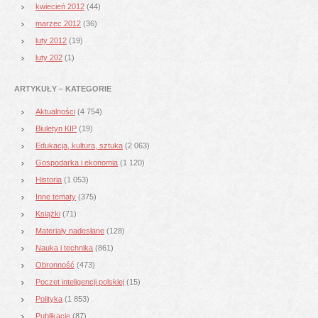
kwiecień 2012
(44)
marzec 2012
(36)
luty 2012
(19)
luty 202
(1)
ARTYKUŁY – KATEGORIE
Aktualności
(4 754)
Biuletyn KIP
(19)
Edukacja, kultura, sztuka
(2 063)
Gospodarka i ekonomia
(1 120)
Historia
(1 053)
Inne tematy
(375)
Książki
(71)
Materiały nadesłane
(128)
Nauka i technika
(861)
Obronność
(473)
Poczet inteligencji polskiej
(15)
Polityka
(1 853)
Publikacje
(87)