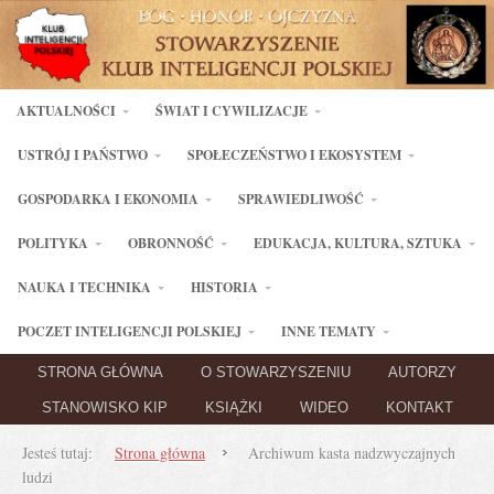
AKTUALNOŚCI
ŚWIAT I CYWILIZACJE
USTRÓJ I PAŃSTWO
SPOŁECZEŃSTWO I EKOSYSTEM
GOSPODARKA I EKONOMIA
SPRAWIEDLIWOŚĆ
POLITYKA
OBRONNOŚĆ
EDUKACJA, KULTURA, SZTUKA
NAUKA I TECHNIKA
HISTORIA
POCZET INTELIGENCJI POLSKIEJ
INNE TEMATY
STRONA GŁÓWNA
O STOWARZYSZENIU
AUTORZY
STANOWISKO KIP
KSIĄŻKI
WIDEO
KONTAKT
Jesteś tutaj:
Strona główna
Archiwum kasta nadzwyczajnych
ludzi