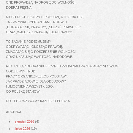
ONE PROWADZĄ NA DROGĘ DO WOLNOŚCI,
DOBRA I PIĘKNA.
NIECH DUCH ŚPIĄCYCH POBUDZI, A TRZEBA TEŻ,
JAK WZYWAŁ CYPRIAN KAMIL NORWID :
„DORABIAĆ SIĘ PRAWDY”, „SŁUŻYĆ PRAWDZIE”
ORAZ „WALCZYĆ PRAWDĄ I DLA PRAWDY”.
TO ZADANIE PODEJMUJEMY
ODKRYWAJĄC I GŁOSZĄC PRAWDĘ,
ZMAGAJĄC SIĘ O POSZERZENIE WOLNOŚCI
ORAZ UKAZUJĄC WARTOŚCI NARODOWE.
REALIZUJĄC DOBRA SPOŁECZNE TRZEBA NAM PRZEKŁADAĆ SŁOWA W
CODZIENNY TRUD
PRACY ORGANICZNEJ „OD PODSTAW”,
JAK PRADZIADOWIE, DLA ODBUDOWY
I UMOCNIENIA WSZYSTKIEGO,
CO POLSKĘ STANOWI.
DO TEGO WZYWAMY KAŻDEGO POLAKA.
ARCHIWA
sierpień 2026
(4)
lipiec 2026
(19)