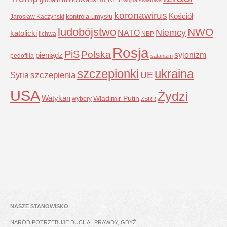
koronawirus
Kościół
kontrola umysłu
Jarosław Kaczyński
ludobójstwo
NWO
Niemcy
NATO
katolicki
lichwa
NBP
Rosja
PiS
Polska
syjonizm
pieniądz
pedofilia
satanizm
szczepionki
ukraina
UE
Syria
szczepienia
USA
Żydzi
Watykan
Władimir Putin
wybory
ZSRR
NASZE STANOWISKO
NARÓD POTRZEBUJE DUCHA I PRAWDY, GDYŻ