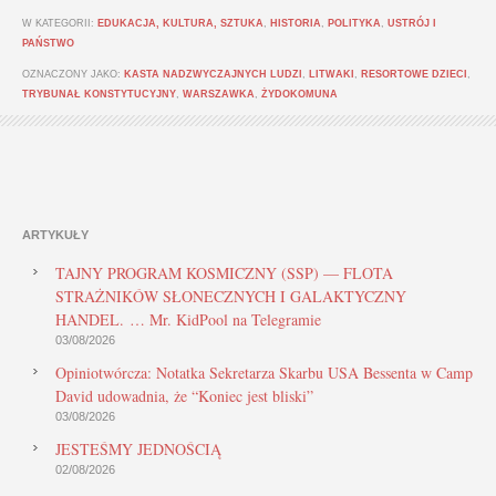
W KATEGORII:
EDUKACJA, KULTURA, SZTUKA
,
HISTORIA
,
POLITYKA
,
USTRÓJ I
PAŃSTWO
OZNACZONY JAKO:
KASTA NADZWYCZAJNYCH LUDZI
,
LITWAKI
,
RESORTOWE DZIECI
,
TRYBUNAŁ KONSTYTUCYJNY
,
WARSZAWKA
,
ŻYDOKOMUNA
ARTYKUŁY
TAJNY PROGRAM KOSMICZNY (SSP) — FLOTA
STRAŻNIKÓW SŁONECZNYCH I GALAKTYCZNY
HANDEL. … Mr. KidPool na Telegramie
03/08/2026
Opiniotwórcza: Notatka Sekretarza Skarbu USA Bessenta w Camp
David udowadnia, że “Koniec jest bliski”
03/08/2026
JESTEŚMY JEDNOŚCIĄ
02/08/2026