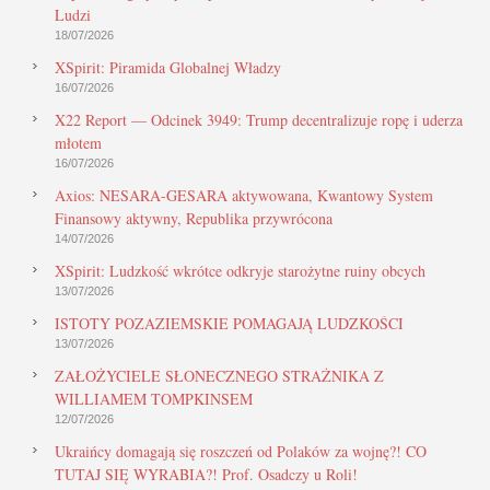
Ludzi
18/07/2026
XSpirit: Piramida Globalnej Władzy
16/07/2026
X22 Report — Odcinek 3949: Trump decentralizuje ropę i uderza
młotem
16/07/2026
Axios: NESARA-GESARA aktywowana, Kwantowy System
Finansowy aktywny, Republika przywrócona
14/07/2026
XSpirit: Ludzkość wkrótce odkryje starożytne ruiny obcych
13/07/2026
ISTOTY POZAZIEMSKIE POMAGAJĄ LUDZKOŚCI
13/07/2026
ZAŁOŻYCIELE SŁONECZNEGO STRAŻNIKA Z
WILLIAMEM TOMPKINSEM
12/07/2026
Ukraińcy domagają się roszczeń od Polaków za wojnę?! CO
TUTAJ SIĘ WYRABIA?! Prof. Osadczy u Roli!