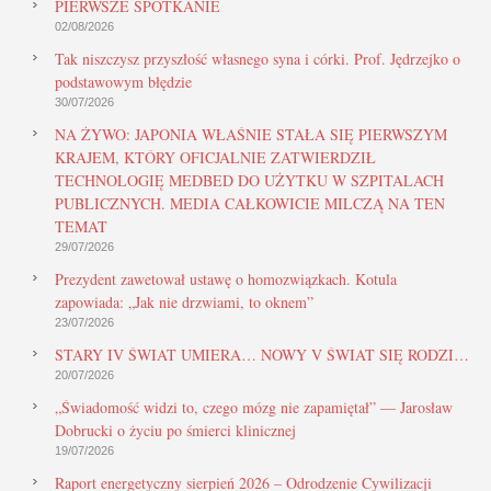
PIERWSZE SPOTKANIE
02/08/2026
Tak niszczysz przyszłość własnego syna i córki. Prof. Jędrzejko o
podstawowym błędzie
30/07/2026
NA ŻYWO: JAPONIA WŁAŚNIE STAŁA SIĘ PIERWSZYM
KRAJEM, KTÓRY OFICJALNIE ZATWIERDZIŁ
TECHNOLOGIĘ MEDBED DO UŻYTKU W SZPITALACH
PUBLICZNYCH. MEDIA CAŁKOWICIE MILCZĄ NA TEN
TEMAT
29/07/2026
Prezydent zawetował ustawę o homozwiązkach. Kotula
zapowiada: „Jak nie drzwiami, to oknem”
23/07/2026
STARY IV ŚWIAT UMIERA… NOWY V ŚWIAT SIĘ RODZI…
20/07/2026
„Świadomość widzi to, czego mózg nie zapamiętał” — Jarosław
Dobrucki o życiu po śmierci klinicznej
19/07/2026
Raport energetyczny sierpień 2026 – Odrodzenie Cywilizacji