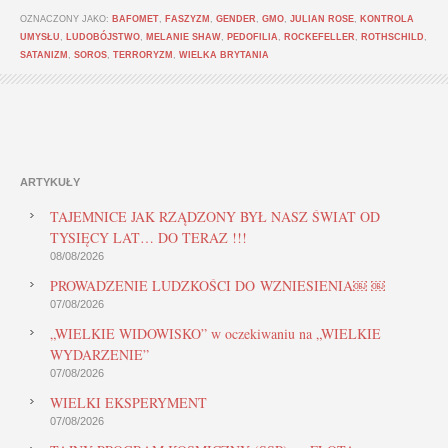
OZNACZONY JAKO:
BAFOMET
,
FASZYZM
,
GENDER
,
GMO
,
JULIAN ROSE
,
KONTROLA
UMYSŁU
,
LUDOBÓJSTWO
,
MELANIE SHAW
,
PEDOFILIA
,
ROCKEFELLER
,
ROTHSCHILD
,
SATANIZM
,
SOROS
,
TERRORYZM
,
WIELKA BRYTANIA
ARTYKUŁY
TAJEMNICE JAK RZĄDZONY BYŁ NASZ ŚWIAT OD
TYSIĘCY LAT… DO TERAZ !!!
08/08/2026
PROWADZENIE LUDZKOŚCI DO WZNIESIENIA￼ ￼
07/08/2026
„WIELKIE WIDOWISKO” w oczekiwaniu na „WIELKIE
WYDARZENIE”
07/08/2026
WIELKI EKSPERYMENT
07/08/2026