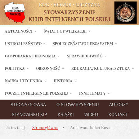
AKTUALNOŚCI
ŚWIAT I CYWILIZACJE
USTRÓJ I PAŃSTWO
SPOŁECZEŃSTWO I EKOSYSTEM
GOSPODARKA I EKONOMIA
SPRAWIEDLIWOŚĆ
POLITYKA
OBRONNOŚĆ
EDUKACJA, KULTURA, SZTUKA
NAUKA I TECHNIKA
HISTORIA
POCZET INTELIGENCJI POLSKIEJ
INNE TEMATY
STRONA GŁÓWNA
O STOWARZYSZENIU
AUTORZY
STANOWISKO KIP
KSIĄŻKI
WIDEO
KONTAKT
Jesteś tutaj:
Strona główna
Archiwum Julian Rose