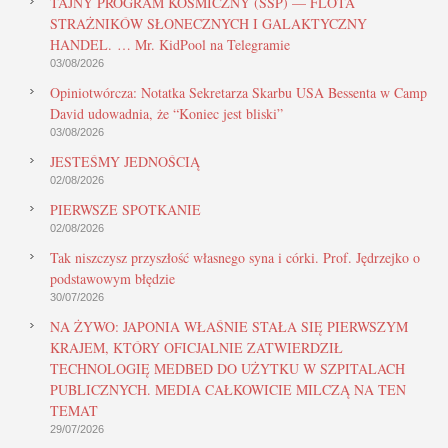
TAJNY PROGRAM KOSMICZNY (SSP) — FLOTA
STRAŻNIKÓW SŁONECZNYCH I GALAKTYCZNY
HANDEL. … Mr. KidPool na Telegramie
03/08/2026
Opiniotwórcza: Notatka Sekretarza Skarbu USA Bessenta w Camp
David udowadnia, że “Koniec jest bliski”
03/08/2026
JESTEŚMY JEDNOŚCIĄ
02/08/2026
PIERWSZE SPOTKANIE
02/08/2026
Tak niszczysz przyszłość własnego syna i córki. Prof. Jędrzejko o
podstawowym błędzie
30/07/2026
NA ŻYWO: JAPONIA WŁAŚNIE STAŁA SIĘ PIERWSZYM
KRAJEM, KTÓRY OFICJALNIE ZATWIERDZIŁ
TECHNOLOGIĘ MEDBED DO UŻYTKU W SZPITALACH
PUBLICZNYCH. MEDIA CAŁKOWICIE MILCZĄ NA TEN
TEMAT
29/07/2026