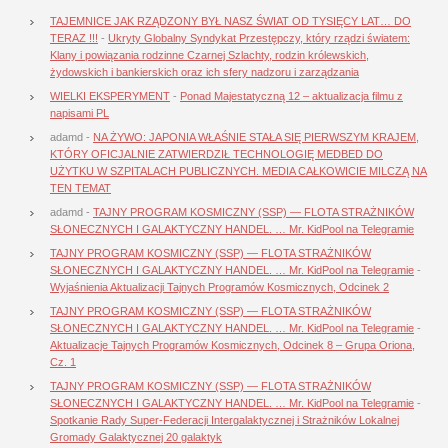
TAJEMNICE JAK RZĄDZONY BYŁ NASZ ŚWIAT OD TYSIĘCY LAT… DO
TERAZ !!!
-
Ukryty Globalny Syndykat Przestępczy, który rządzi światem:
Klany i powiązania rodzinne Czarnej Szlachty, rodzin królewskich,
żydowskich i bankierskich oraz ich sfery nadzoru i zarządzania
WIELKI EKSPERYMENT
-
Ponad Majestatyczną 12 – aktualizacja filmu z
napisami PL
adamd
-
NA ŻYWO: JAPONIA WŁAŚNIE STAŁA SIĘ PIERWSZYM KRAJEM,
KTÓRY OFICJALNIE ZATWIERDZIŁ TECHNOLOGIĘ MEDBED DO
UŻYTKU W SZPITALACH PUBLICZNYCH. MEDIA CAŁKOWICIE MILCZĄ NA
TEN TEMAT
adamd
-
TAJNY PROGRAM KOSMICZNY (SSP) — FLOTA STRAŻNIKÓW
SŁONECZNYCH I GALAKTYCZNY HANDEL. … Mr. KidPool na Telegramie
TAJNY PROGRAM KOSMICZNY (SSP) — FLOTA STRAŻNIKÓW
SŁONECZNYCH I GALAKTYCZNY HANDEL. … Mr. KidPool na Telegramie
-
Wyjaśnienia Aktualizacji Tajnych Programów Kosmicznych, Odcinek 2
TAJNY PROGRAM KOSMICZNY (SSP) — FLOTA STRAŻNIKÓW
SŁONECZNYCH I GALAKTYCZNY HANDEL. … Mr. KidPool na Telegramie
-
Aktualizacje Tajnych Programów Kosmicznych, Odcinek 8 – Grupa Oriona,
Cz. 1
TAJNY PROGRAM KOSMICZNY (SSP) — FLOTA STRAŻNIKÓW
SŁONECZNYCH I GALAKTYCZNY HANDEL. … Mr. KidPool na Telegramie
-
Spotkanie Rady Super-Federacji Intergalaktycznej i Strażników Lokalnej
Gromady Galaktycznej 20 galaktyk