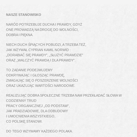
NASZE STANOWISKO
NARÓD POTRZEBUJE DUCHA I PRAWDY, GDYŻ
ONE PROWADZĄ NA DROGĘ DO WOLNOŚCI,
DOBRA I PIĘKNA.
NIECH DUCH ŚPIĄCYCH POBUDZI, A TRZEBA TEŻ,
JAK WZYWAŁ CYPRIAN KAMIL NORWID :
„DORABIAĆ SIĘ PRAWDY”, „SŁUŻYĆ PRAWDZIE”
ORAZ „WALCZYĆ PRAWDĄ I DLA PRAWDY”.
TO ZADANIE PODEJMUJEMY
ODKRYWAJĄC I GŁOSZĄC PRAWDĘ,
ZMAGAJĄC SIĘ O POSZERZENIE WOLNOŚCI
ORAZ UKAZUJĄC WARTOŚCI NARODOWE.
REALIZUJĄC DOBRA SPOŁECZNE TRZEBA NAM PRZEKŁADAĆ SŁOWA W
CODZIENNY TRUD
PRACY ORGANICZNEJ „OD PODSTAW”,
JAK PRADZIADOWIE, DLA ODBUDOWY
I UMOCNIENIA WSZYSTKIEGO,
CO POLSKĘ STANOWI.
DO TEGO WZYWAMY KAŻDEGO POLAKA.