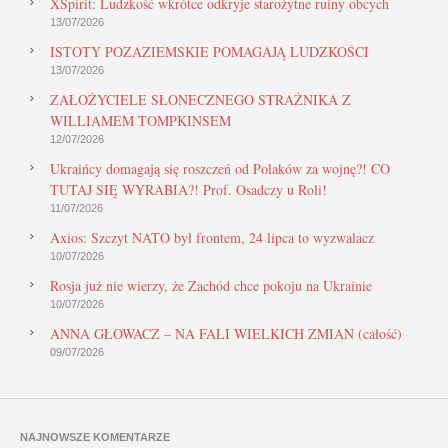
XSpirit: Ludzkość wkrótce odkryje starożytne ruiny obcych
13/07/2026
ISTOTY POZAZIEMSKIE POMAGAJĄ LUDZKOŚCI
13/07/2026
ZAŁOŻYCIELE SŁONECZNEGO STRAŻNIKA Z
WILLIAMEM TOMPKINSEM
12/07/2026
Ukraińcy domagają się roszczeń od Polaków za wojnę?! CO
TUTAJ SIĘ WYRABIA?! Prof. Osadczy u Roli!
11/07/2026
Axios: Szczyt NATO był frontem, 24 lipca to wyzwalacz
10/07/2026
Rosja już nie wierzy, że Zachód chce pokoju na Ukrainie
10/07/2026
ANNA GŁOWACZ – NA FALI WIELKICH ZMIAN (całość)
09/07/2026
NAJNOWSZE KOMENTARZE