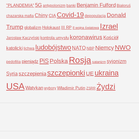
5G
Benjamin Fulford
"PLANDEMIA"
antypolonizm
banki
Białoruś
Covid-19
Donald
Chiny
CIA
chazarska mafia
depopulacja
Izrael
Trump
globalizm
Holokaust
III RP
II wojna światowa
koronawirus
Kościół
kontrola umysłu
Jarosław Kaczyński
ludobójstwo
NWO
Niemcy
NATO
katolicki
lichwa
NBP
Rosja
PiS
Polska
syjonizm
pieniądz
pedofilia
satanizm
szczepionki
ukraina
UE
Syria
szczepienia
USA
Żydzi
Watykan
Władimir Putin
wybory
ZSRR