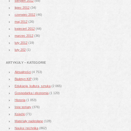
sierpień 2012
(69)
lipiec 2012
(34)
czerwiec 2012
(46)
maj 2012
(26)
kwiecień 2012
(44)
marzec 2012
(36)
luty 2012
(19)
luty 202
(1)
ARTYKUŁY – KATEGORIE
Aktualności
(4 753)
Biuletyn KIP
(19)
Edukacja, kultura, sztuka
(2 065)
Gospodarka i ekonomia
(1 120)
Historia
(1 053)
Inne tematy
(376)
Książki
(71)
Materiały nadesłane
(128)
Nauka i technika
(862)