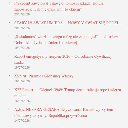
Prezydent zawetował ustawę o homozwiązkach. Kotula
zapowiada: „Jak nie drzwiami, to oknem”
23/07/2026
STARY IV ŚWIAT UMIERA… NOWY V ŚWIAT SIĘ RODZI…
20/07/2026
„Świadomość widzi to, czego mózg nie zapamiętał” — Jarosław
Dobrucki o życiu po śmierci klinicznej
19/07/2026
Raport energetyczny sierpień 2026 – Odrodzenie Cywilizacji
Ludzi
18/07/2026
XSpirit: Piramida Globalnej Władzy
16/07/2026
X22 Report — Odcinek 3949: Trump decentralizuje ropę i uderza
młotem
16/07/2026
Axios: NESARA-GESARA aktywowana, Kwantowy System
Finansowy aktywny, Republika przywrócona
14/07/2026