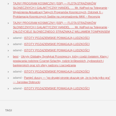
TAJNY PROGRAM KOSMICZNY (SSP) — FLOTA STRAŻNIKÓW
SŁONECZNYCH I GALAKTYCZNY HANDEL. … Mr. KidPool na Telegramie
-
Wyjaśnienia Aktualizacji Tajnych Programów Kosmicznych, Odcinek 6 –
Proklamacja Kosmicznych Sądów na zgromadzeniu MKK – Recenzja
TAJNY PROGRAM KOSMICZNY (SSP) — FLOTA STRAŻNIKÓW
SŁONECZNYCH I GALAKTYCZNY HANDEL. … Mr. KidPool na Telegramie
-
ZAŁOŻYCIELE SŁONECZNEGO STRAŻNIKA Z WILLIAMEM TOMPKINSEM
adamd
-
ISTOTY POZAZIEMSKIE POMAGAJĄ LUDZKOŚCI
adamd
-
ISTOTY POZAZIEMSKIE POMAGAJĄ LUDZKOŚCI
adamd
-
ISTOTY POZAZIEMSKIE POMAGAJĄ LUDZKOŚCI
best
-
Ukryty Globalny Syndykat Przestępczy, który rządzi światem: Klany i
powiązania rodzinne Czarnej Szlachty, rodzin królewskich, żydowskich i
bankierskich oraz ich sfery nadzoru i zarządzania
adamd
-
ISTOTY POZAZIEMSKIE POMAGAJĄ LUDZKOŚCI
adamd
-
Pamięć duszy — “po drugiej stronie okazuje się, że to była tylko gra”
— Jarosław Dobrucki
adamd
-
ISTOTY POZAZIEMSKIE POMAGAJĄ LUDZKOŚCI
TAGI