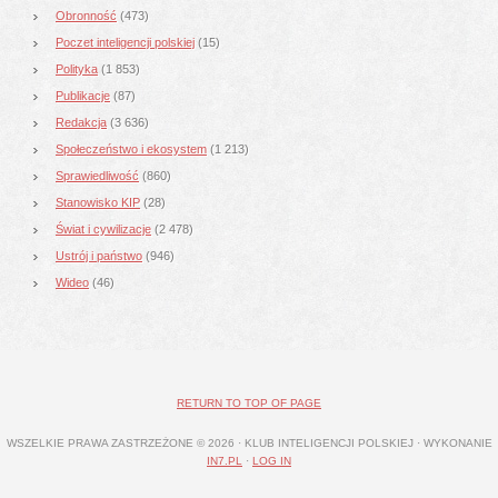
Obronność
(473)
Poczet inteligencji polskiej
(15)
Polityka
(1 853)
Publikacje
(87)
Redakcja
(3 636)
Społeczeństwo i ekosystem
(1 213)
Sprawiedliwość
(860)
Stanowisko KIP
(28)
Świat i cywilizacje
(2 478)
Ustrój i państwo
(946)
Wideo
(46)
RETURN TO TOP OF PAGE
WSZELKIE PRAWA ZASTRZEŻONE © 2026 · KLUB INTELIGENCJI POLSKIEJ · WYKONANIE
IN7.PL
·
LOG IN