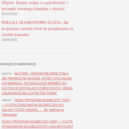
XSpirit: Koniec wojny o częstotliwości i
początek otwartego kontaktu z obcymi
02/07/2026
WIELKA DIAMENTOWA ILUZJA: Jak
korporacja zmusiła świat do przepłacania za
zwykłe kamienie
29/06/2026
NOWSZE KOMENTARZE
adamd
-
NA ŻYWO: JAPONIA WŁAŚNIE STAŁA
SIĘ PIERWSZYM KRAJEM, KTÓRY OFICJALNIE
ZATWIERDZIŁ TECHNOLOGIĘ MEDBED DO
UŻYTKU W SZPITALACH PUBLICZNYCH. MEDIA
CAŁKOWICIE MILCZĄ NA TEN TEMAT
adamd
-
TAJNY PROGRAM KOSMICZNY (SSP)
— FLOTA STRAŻNIKÓW SŁONECZNYCH I
GALAKTYCZNY HANDEL. … Mr. KidPool na
Telegramie
TAJNY PROGRAM KOSMICZNY (SSP) — FLOTA
STRAŻNIKÓW SŁONECZNYCH I GALAKTYCZNY