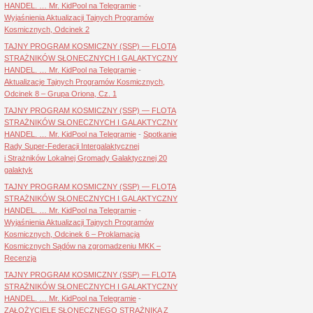
HANDEL. … Mr. KidPool na Telegramie
-
Wyjaśnienia Aktualizacji Tajnych Programów
Kosmicznych, Odcinek 2
TAJNY PROGRAM KOSMICZNY (SSP) — FLOTA
STRAŻNIKÓW SŁONECZNYCH I GALAKTYCZNY
HANDEL. … Mr. KidPool na Telegramie
-
Aktualizacje Tajnych Programów Kosmicznych,
Odcinek 8 – Grupa Oriona, Cz. 1
TAJNY PROGRAM KOSMICZNY (SSP) — FLOTA
STRAŻNIKÓW SŁONECZNYCH I GALAKTYCZNY
HANDEL. … Mr. KidPool na Telegramie
-
Spotkanie
Rady Super-Federacji Intergalaktycznej
i Strażników Lokalnej Gromady Galaktycznej 20
galaktyk
TAJNY PROGRAM KOSMICZNY (SSP) — FLOTA
STRAŻNIKÓW SŁONECZNYCH I GALAKTYCZNY
HANDEL. … Mr. KidPool na Telegramie
-
Wyjaśnienia Aktualizacji Tajnych Programów
Kosmicznych, Odcinek 6 – Proklamacja
Kosmicznych Sądów na zgromadzeniu MKK –
Recenzja
TAJNY PROGRAM KOSMICZNY (SSP) — FLOTA
STRAŻNIKÓW SŁONECZNYCH I GALAKTYCZNY
HANDEL. … Mr. KidPool na Telegramie
-
ZAŁOŻYCIELE SŁONECZNEGO STRAŻNIKA Z