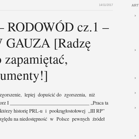
14/11/2017
ART
 – RODOWÓD cz.1 –
GAUZA [Radzę
o zapamiętać,
kumenty!]
gorszenie, lepiej dopuścić do zgorszenia, niż
rz I ________________________________ „Praca ta
 którzy historię PRL-u i pookrągłostołowej „III RP”
e względu na niedostępność w Polsce pewnych źródeł