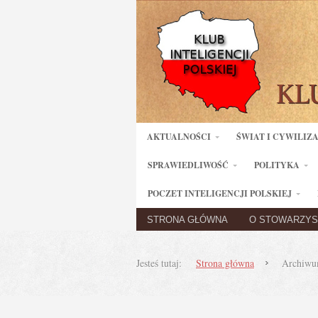
AKTUALNOŚCI
ŚWIAT I CYWILIZ
SPRAWIEDLIWOŚĆ
POLITYKA
POCZET INTELIGENCJI POLSKIEJ
STRONA GŁÓWNA
O STOWARZYS
Jesteś tutaj:
Strona główna
Archiwu