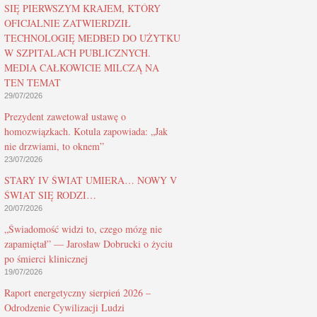
SIĘ PIERWSZYM KRAJEM, KTÓRY
OFICJALNIE ZATWIERDZIŁ
TECHNOLOGIĘ MEDBED DO UŻYTKU
W SZPITALACH PUBLICZNYCH.
MEDIA CAŁKOWICIE MILCZĄ NA
TEN TEMAT
29/07/2026
Prezydent zawetował ustawę o
homozwiązkach. Kotula zapowiada: „Jak
nie drzwiami, to oknem”
23/07/2026
STARY IV ŚWIAT UMIERA… NOWY V
ŚWIAT SIĘ RODZI…
20/07/2026
„Świadomość widzi to, czego mózg nie
zapamiętał” — Jarosław Dobrucki o życiu
po śmierci klinicznej
19/07/2026
Raport energetyczny sierpień 2026 –
Odrodzenie Cywilizacji Ludzi