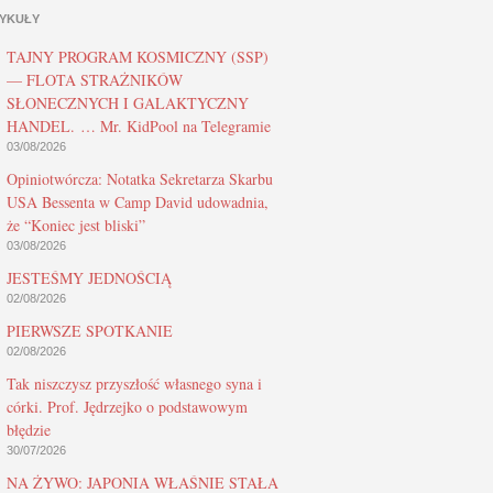
YKUŁY
TAJNY PROGRAM KOSMICZNY (SSP)
— FLOTA STRAŻNIKÓW
SŁONECZNYCH I GALAKTYCZNY
HANDEL. … Mr. KidPool na Telegramie
03/08/2026
Opiniotwórcza: Notatka Sekretarza Skarbu
USA Bessenta w Camp David udowadnia,
że “Koniec jest bliski”
03/08/2026
JESTEŚMY JEDNOŚCIĄ
02/08/2026
PIERWSZE SPOTKANIE
02/08/2026
Tak niszczysz przyszłość własnego syna i
córki. Prof. Jędrzejko o podstawowym
błędzie
30/07/2026
NA ŻYWO: JAPONIA WŁAŚNIE STAŁA