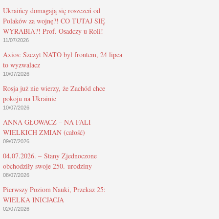
Ukraińcy domagają się roszczeń od
Polaków za wojnę?! CO TUTAJ SIĘ
WYRABIA?! Prof. Osadczy u Roli!
11/07/2026
Axios: Szczyt NATO był frontem, 24 lipca
to wyzwalacz
10/07/2026
Rosja już nie wierzy, że Zachód chce
pokoju na Ukrainie
10/07/2026
ANNA GŁOWACZ – NA FALI
WIELKICH ZMIAN (całość)
09/07/2026
04.07.2026. – Stany Zjednoczone
obchodziły swoje 250. urodziny
08/07/2026
Pierwszy Poziom Nauki, Przekaz 25:
WIELKA INICJACJA
02/07/2026