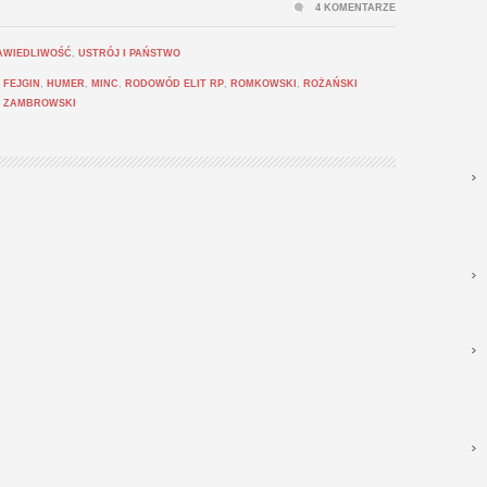
4 KOMENTARZE
AWIEDLIWOŚĆ
,
USTRÓJ I PAŃSTWO
,
FEJGIN
,
HUMER
,
MINC
,
RODOWÓD ELIT RP
,
ROMKOWSKI
,
ROŻAŃSKI
,
ZAMBROWSKI