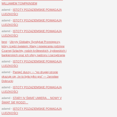
WILLIAMEM TOMPKINSEM
adamd
-
ISTOTY POZAZIEMSKIE POMAGAJĄ
LUDZKOŚCI
adamd
-
ISTOTY POZAZIEMSKIE POMAGAJĄ
LUDZKOŚCI
adamd
-
ISTOTY POZAZIEMSKIE POMAGAJĄ
LUDZKOŚCI
best
-
Ukryty Globalny Syndykat Przestępczy,
który rządzi światem: Klany i powiązania rodzinne
Czarnej Szlachty, rodzin królewskich, żydowskich i
bankierskich oraz ich sfery nadzoru i zarządzania
adamd
-
ISTOTY POZAZIEMSKIE POMAGAJĄ
LUDZKOŚCI
adamd
-
Pamięć duszy — “po drugiej stronie
okazuje się, że to była tylko gra” — Jarosław
Dobrucki
adamd
-
ISTOTY POZAZIEMSKIE POMAGAJĄ
LUDZKOŚCI
adamd
-
STARY IV ŚWIAT UMIERA… NOWY V
ŚWIAT SIĘ RODZI…
adamd
-
ISTOTY POZAZIEMSKIE POMAGAJĄ
LUDZKOŚCI