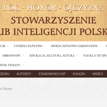
ACJE
USTRÓJ I PAŃSTWO
SPOŁECZEŃSTWO I EKOSYSTEM
OBRONNOŚĆ
EDUKACJA, KULTURA, SZTUKA
NAUKA I TECHN
INNE TEMATY
ZENIU
AUTORZY
STANOWISKO KIP
KSIĄŻKI
WIDEO
m Humer