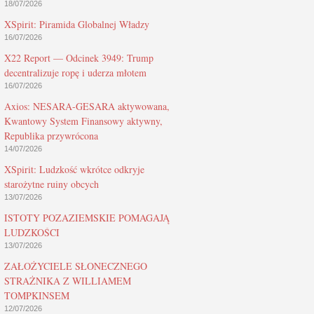
18/07/2026
XSpirit: Piramida Globalnej Władzy
16/07/2026
X22 Report — Odcinek 3949: Trump
decentralizuje ropę i uderza młotem
16/07/2026
Axios: NESARA-GESARA aktywowana,
Kwantowy System Finansowy aktywny,
Republika przywrócona
14/07/2026
XSpirit: Ludzkość wkrótce odkryje
starożytne ruiny obcych
13/07/2026
ISTOTY POZAZIEMSKIE POMAGAJĄ
LUDZKOŚCI
13/07/2026
ZAŁOŻYCIELE SŁONECZNEGO
STRAŻNIKA Z WILLIAMEM
TOMPKINSEM
12/07/2026